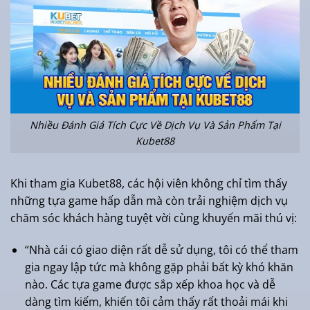
Nhiều Đánh Giá Tích Cực Về Dịch Vụ Và Sản Phẩm Tại
Kubet88
Khi tham gia Kubet88, các hội viên không chỉ tìm thấy
những tựa game hấp dẫn mà còn trải nghiệm dịch vụ
chăm sóc khách hàng tuyệt vời cùng khuyến mãi thú vị:
“Nhà cái có giao diện rất dễ sử dụng, tôi có thể tham
gia ngay lập tức mà không gặp phải bất kỳ khó khăn
nào. Các tựa game được sắp xếp khoa học và dễ
dàng tìm kiếm, khiến tôi cảm thấy rất thoải mái khi