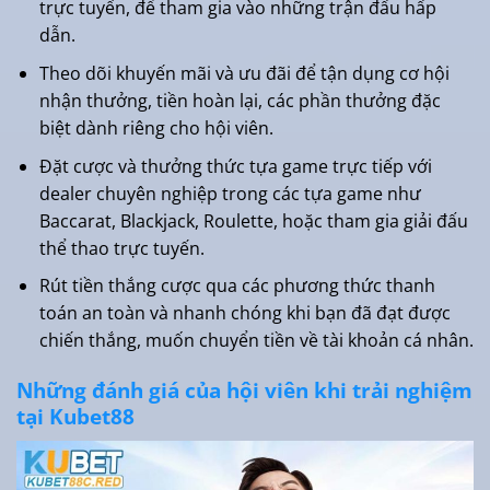
trực tuyến, để tham gia vào những trận đấu hấp
dẫn.
Theo dõi khuyến mãi và ưu đãi để tận dụng cơ hội
nhận thưởng, tiền hoàn lại, các phần thưởng đặc
biệt dành riêng cho hội viên.
Đặt cược và thưởng thức tựa game trực tiếp với
dealer chuyên nghiệp trong các tựa game như
Baccarat, Blackjack, Roulette, hoặc tham gia giải đấu
thể thao trực tuyến.
Rút tiền thắng cược qua các phương thức thanh
toán an toàn và nhanh chóng khi bạn đã đạt được
chiến thắng, muốn chuyển tiền về tài khoản cá nhân.
Những đánh giá của hội viên khi trải nghiệm
tại Kubet88