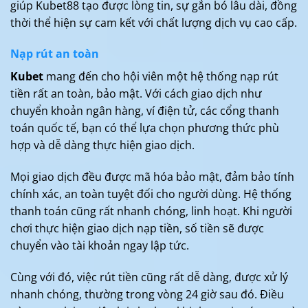
giúp Kubet88 tạo được lòng tin, sự gắn bó lâu dài, đồng
thời thể hiện sự cam kết với chất lượng dịch vụ cao cấp.
Nạp rút an toàn
Kubet
mang đến cho hội viên một hệ thống nạp rút
tiền rất an toàn, bảo mật. Với cách giao dịch như
chuyển khoản ngân hàng, ví điện tử, các cổng thanh
toán quốc tế, bạn có thể lựa chọn phương thức phù
hợp và dễ dàng thực hiện giao dịch.
Mọi giao dịch đều được mã hóa bảo mật, đảm bảo tính
chính xác, an toàn tuyệt đối cho người dùng. Hệ thống
thanh toán cũng rất nhanh chóng, linh hoạt. Khi người
chơi thực hiện giao dịch nạp tiền, số tiền sẽ được
chuyển vào tài khoản ngay lập tức.
Cùng với đó, việc rút tiền cũng rất dễ dàng, được xử lý
nhanh chóng, thường trong vòng 24 giờ sau đó. Điều