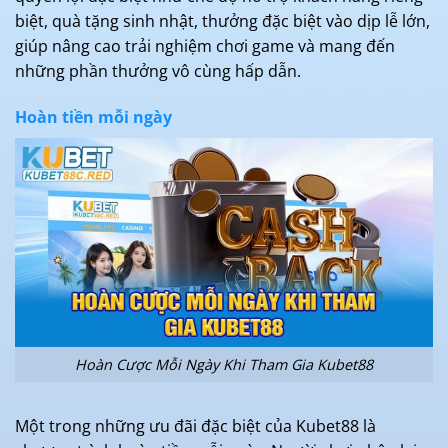
biệt, quà tặng sinh nhật, thưởng đặc biệt vào dịp lễ lớn,
giúp nâng cao trải nghiệm chơi game và mang đến
những phần thưởng vô cùng hấp dẫn.
Hoàn tiền mỗi ngày
Hoàn Cược Mỗi Ngày Khi Tham Gia Kubet88
Một trong những ưu đãi đặc biệt của Kubet88 là