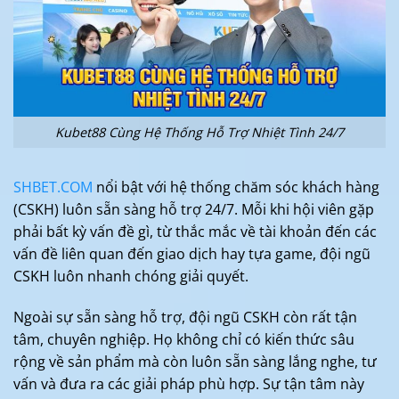
Kubet88 Cùng Hệ Thống Hỗ Trợ Nhiệt Tình 24/7
SHBET.COM
nổi bật với hệ thống chăm sóc khách hàng
(CSKH) luôn sẵn sàng hỗ trợ 24/7. Mỗi khi hội viên gặp
phải bất kỳ vấn đề gì, từ thắc mắc về tài khoản đến các
vấn đề liên quan đến giao dịch hay tựa game, đội ngũ
CSKH luôn nhanh chóng giải quyết.
Ngoài sự sẵn sàng hỗ trợ, đội ngũ CSKH còn rất tận
tâm, chuyên nghiệp. Họ không chỉ có kiến thức sâu
rộng về sản phẩm mà còn luôn sẵn sàng lắng nghe, tư
vấn và đưa ra các giải pháp phù hợp. Sự tận tâm này