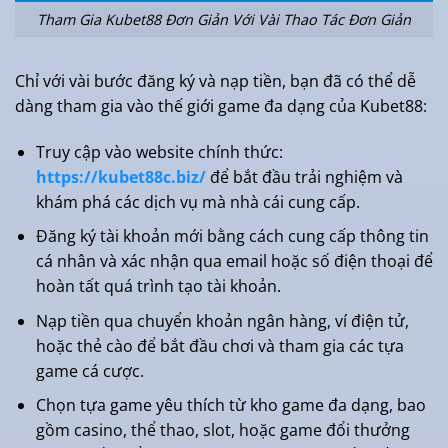
Tham Gia Kubet88 Đơn Giản Với Vài Thao Tác Đơn Giản
Chỉ với vài bước đăng ký và nạp tiền, bạn đã có thể dễ
dàng tham gia vào thế giới game đa dạng của Kubet88:
Truy cập vào website chính thức:
https://kubet88c.biz/
để bắt đầu trải nghiệm và
khám phá các dịch vụ mà nhà cái cung cấp.
Đăng ký tài khoản mới bằng cách cung cấp thông tin
cá nhân và xác nhận qua email hoặc số điện thoại để
hoàn tất quá trình tạo tài khoản.
Nạp tiền qua chuyển khoản ngân hàng, ví điện tử,
hoặc thẻ cào để bắt đầu chơi và tham gia các tựa
game cá cược.
Chọn tựa game yêu thích từ kho game đa dạng, bao
gồm casino, thể thao, slot, hoặc game đổi thưởng