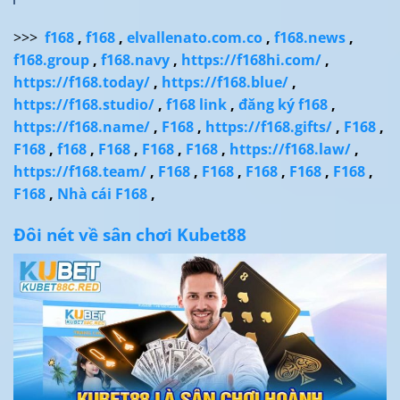
>>>
f168
,
f168
,
elvallenato.com.co
,
f168.news
,
f168.group
,
f168.navy
,
https://f168hi.com/
,
https://f168.today/
,
https://f168.blue/
,
https://f168.studio/
,
f168 link
,
đăng ký f168
,
https://f168.name/
,
F168
,
https://f168.gifts/
,
F168
,
F168
,
f168
,
F168
,
F168
,
F168
,
https://f168.law/
,
https://f168.team/
,
F168
,
F168
,
F168
,
F168
,
F168
,
F168
,
Nhà cái F168
,
Đôi nét về sân chơi Kubet88