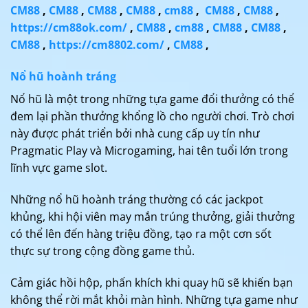
CM88
,
CM88
,
CM88
,
CM88
,
cm88
,
CM88
,
CM88
,
https://cm88ok.com/
,
CM88
,
cm88
,
CM88
,
CM88
,
CM88
,
https://cm8802.com/
,
CM88
,
Nổ hũ hoành tráng
Nổ hũ là một trong những tựa game đổi thưởng có thể
đem lại phần thưởng khổng lồ cho người chơi. Trò chơi
này được phát triển bởi nhà cung cấp uy tín như
Pragmatic Play và Microgaming, hai tên tuổi lớn trong
lĩnh vực game slot.
Những nổ hũ hoành tráng thường có các jackpot
khủng, khi hội viên may mắn trúng thưởng, giải thưởng
có thể lên đến hàng triệu đồng, tạo ra một cơn sốt
thực sự trong cộng đồng game thủ.
Cảm giác hồi hộp, phấn khích khi quay hũ sẽ khiến bạn
không thể rời mắt khỏi màn hình. Những tựa game như