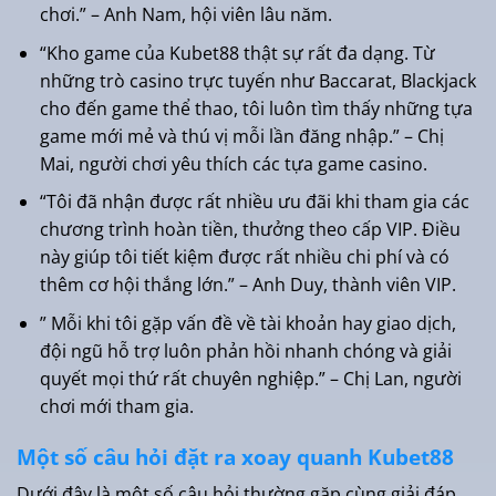
chơi.” – Anh Nam, hội viên lâu năm.
“Kho game của Kubet88 thật sự rất đa dạng. Từ
những trò casino trực tuyến như Baccarat, Blackjack
cho đến game thể thao, tôi luôn tìm thấy những tựa
game mới mẻ và thú vị mỗi lần đăng nhập.” – Chị
Mai, người chơi yêu thích các tựa game casino.
“Tôi đã nhận được rất nhiều ưu đãi khi tham gia các
chương trình hoàn tiền, thưởng theo cấp VIP. Điều
này giúp tôi tiết kiệm được rất nhiều chi phí và có
thêm cơ hội thắng lớn.” – Anh Duy, thành viên VIP.
” Mỗi khi tôi gặp vấn đề về tài khoản hay giao dịch,
đội ngũ hỗ trợ luôn phản hồi nhanh chóng và giải
quyết mọi thứ rất chuyên nghiệp.” – Chị Lan, người
chơi mới tham gia.
Một số câu hỏi đặt ra xoay quanh Kubet88
Dưới đây là một số câu hỏi thường gặp cùng giải đáp