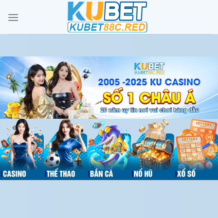
Bỏ
qua
nội
dung