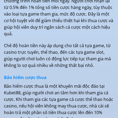
chương trình hoàn tiền mỗi ngày. Người chơi nhận lại
từ 0.5% đến 1% tổng số tiền cược hàng ngày, tùy thuộc
vào loại tựa game tham gia, mức độ cược. Đây là một
cơ hội tuyệt vời để giảm thiểu thiệt hại khi thua cược và
giúp hội viên duy trì ngân sách cá cược một cách hiệu
quả.
Chế độ hoàn tiền này áp dụng cho tất cả tựa game, từ
casino trực tuyến, thể thao, đến các tựa game slot,
giúp người chơi luôn có động lực tiếp tục tham gia mà
không lo sợ quá nhiều về những thất bại nhỏ.
Bảo hiểm cược thua
Bảo hiểm cược thua là một khuyến mãi độc đáo tại
Kubet88, giúp người chơi an tâm hơn khi tham gia cá
cược. Khi tham gia các tựa game cá cược thể thao hoặc
casino, nếu hội viên không may thua cược, nhà cái sẽ
hoàn trả một phần số tiền thua cược lên đến 10%