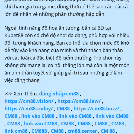
khi tham gia tựa game, đồng thời có thể săn các loài cá
lớn để nhận về những phần thưởng hấp dẫn.
Ngoài tính năng đồ họa ấn tượng, bắn cá 3D tại
Kubet88 còn có chế độ chơi đa dạng, phù hợp với nhiều
đối tượng khách hàng. Bạn có thể lựa chọn mức độ khó
dễ tùy vào khả năng của mình và thử thách bản thân
với các loài cá đặc biệt để kiếm thưởng. Trò chơi này
không chỉ mang lại cơ hội thắng lớn mà còn là một món
ăn tinh thần tuyệt vời giúp giải trí sau những giờ làm
việc căng thẳng.
>>> Xem thêm:
đăng nhập cm88
,
https://cm88.vision/
,
https://cm88.law/
,
https://cm88.today/
,
CM88
,
https://cm88.buzz/
,
CM88
,
link vào CM88
,
link vào CM88
,
link vào CM88
,
CM88
,
link vào CM88
,
CM88
,
CM88
,
CM88
,
CM88
,
link cm88
,
CM888
,
CM88
,
cm88.center
,
CM 88
,