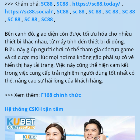
>>> Khám phá:
SC88
,
SC88
,
https://sc88.today/
,
https://sc88.social/
,
SC88
,
sc 88
,
SC 88
,
SC 88
,
SC 88
,
SC 88
,
SC 88
,
SC88
,
Bên cạnh đó, giao diện còn được tối ưu hóa cho nhiều
thiết bị khác nhau, từ máy tính đến thiết bị di động.
Điều này giúp người chơi có thể tham gia các tựa game
và cá cược mọi lúc mọi nơi mà không gặp phải sự cố về
hiển thị hay tải trang. Việc này cũng thể hiện cam kết
trong việc cung cấp trải nghiệm người dùng tốt nhất có
thể, nâng cao sự hài lòng của khách hàng.
>>> Xem thêm:
F168 chính thức
Hệ thống CSKH tận tâm