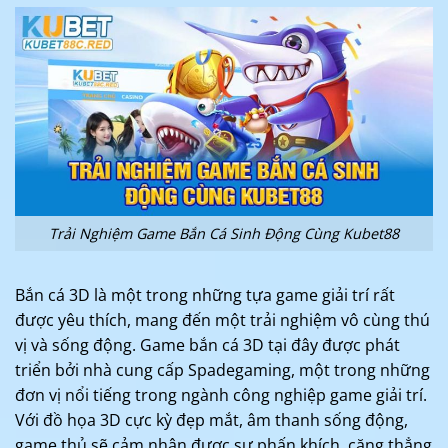
Trải Nghiệm Game Bắn Cá Sinh Động Cùng Kubet88
Bắn cá 3D là một trong những tựa game giải trí rất
được yêu thích, mang đến một trải nghiệm vô cùng thú
vị và sống động. Game bắn cá 3D tại đây được phát
triển bởi nhà cung cấp Spadegaming, một trong những
đơn vị nổi tiếng trong ngành công nghiệp game giải trí.
Với đồ họa 3D cực kỳ đẹp mắt, âm thanh sống động,
game thủ sẽ cảm nhận được sự phấn khích, căng thẳng