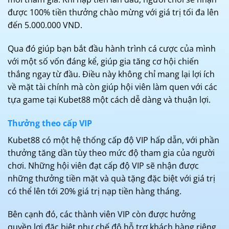
được 100% tiền thưởng chào mừng với giá trị tối đa lên
đến 5.000.000 VND.
Qua đó giúp bạn bắt đầu hành trình cá cược của mình
với một số vốn đáng kể, giúp gia tăng cơ hội chiến
thắng ngay từ đầu. Điều này không chỉ mang lại lợi ích
về mặt tài chính mà còn giúp hội viên làm quen với các
tựa game tại Kubet88 một cách dễ dàng và thuận lợi.
Thưởng theo cấp VIP
Kubet88 có một hệ thống cấp độ VIP hấp dẫn, với phần
thưởng tăng dần tùy theo mức độ tham gia của người
chơi. Những hội viên đạt cấp độ VIP sẽ nhận được
những thưởng tiền mặt và quà tặng đặc biệt với giá trị
có thể lên tới 20% giá trị nạp tiền hàng tháng.
Bên cạnh đó, các thành viên VIP còn được hưởng
quyền lợi đặc biệt như chế độ hỗ trợ khách hàng riêng