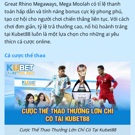
Great Rhino Megaways, Mega Moolah có tỉ lệ thanh
toán hấp dẫn và tính năng bonus cực kỳ phong phú,
tạo cơ hội cho người chơi chiến thắng liên tục. Với cách
chơi đơn giản, tỷ lệ trả thưởng cao, nổ hũ hoành tráng
tại Kubet88 luôn là một lựa chọn cho những ai yêu
thícn cá cược online.
Cá cược thể thao
Cược Thể Thao Thưởng Lớn Chỉ Có Tại Kubet88