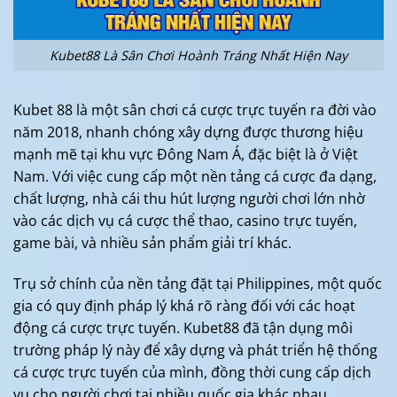
Kubet88 Là Sân Chơi Hoành Tráng Nhất Hiện Nay
Kubet 88 là một sân chơi cá cược trực tuyến ra đời vào
năm 2018, nhanh chóng xây dựng được thương hiệu
mạnh mẽ tại khu vực Đông Nam Á, đặc biệt là ở Việt
Nam. Với việc cung cấp một nền tảng cá cược đa dạng,
chất lượng, nhà cái thu hút lượng người chơi lớn nhờ
vào các dịch vụ cá cược thể thao, casino trực tuyến,
game bài, và nhiều sản phẩm giải trí khác.
Trụ sở chính của nền tảng đặt tại Philippines, một quốc
gia có quy định pháp lý khá rõ ràng đối với các hoạt
động cá cược trực tuyến. Kubet88 đã tận dụng môi
trường pháp lý này để xây dựng và phát triển hệ thống
cá cược trực tuyến của mình, đồng thời cung cấp dịch
vụ cho người chơi tại nhiều quốc gia khác nhau.