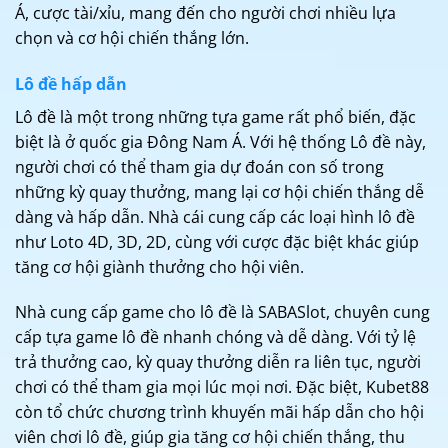
Á, cược tài/xỉu, mang đến cho người chơi nhiều lựa
chọn và cơ hội chiến thắng lớn.
Lô đề hấp dẫn
Lô đề là một trong những tựa game rất phổ biến, đặc
biệt là ở quốc gia Đông Nam Á. Với hệ thống Lô đề này,
người chơi có thể tham gia dự đoán con số trong
những kỳ quay thưởng, mang lại cơ hội chiến thắng dễ
dàng và hấp dẫn. Nhà cái cung cấp các loại hình lô đề
như Loto 4D, 3D, 2D, cùng với cược đặc biệt khác giúp
tăng cơ hội giành thưởng cho hội viên.
Nhà cung cấp game cho lô đề là SABASlot, chuyên cung
cấp tựa game lô đề nhanh chóng và dễ dàng. Với tỷ lệ
trả thưởng cao, kỳ quay thưởng diễn ra liên tục, người
chơi có thể tham gia mọi lúc mọi nơi. Đặc biệt, Kubet88
còn tổ chức chương trình khuyến mãi hấp dẫn cho hội
viên chơi lô đề, giúp gia tăng cơ hội chiến thắng, thu