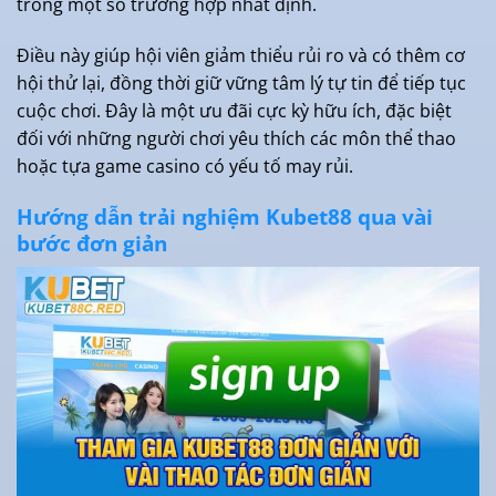
trong một số trường hợp nhất định.
Điều này giúp hội viên giảm thiểu rủi ro và có thêm cơ
hội thử lại, đồng thời giữ vững tâm lý tự tin để tiếp tục
cuộc chơi. Đây là một ưu đãi cực kỳ hữu ích, đặc biệt
đối với những người chơi yêu thích các môn thể thao
hoặc tựa game casino có yếu tố may rủi.
Hướng dẫn trải nghiệm Kubet88 qua vài
bước đơn giản