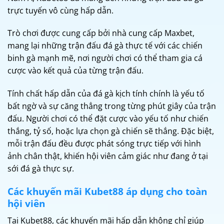
trực tuyến vô cùng hấp dẫn.
Trò chơi được cung cấp bởi nhà cung cấp Maxbet,
mang lại những trận đấu đá gà thực tế với các chiến
binh gà mạnh mẽ, nơi người chơi có thể tham gia cá
cược vào kết quả của từng trận đấu.
Tính chất hấp dẫn của đá gà kịch tính chính là yếu tố
bất ngờ và sự căng thẳng trong từng phút giây của trận
đấu. Người chơi có thể đặt cược vào yếu tố như chiến
thắng, tỷ số, hoặc lựa chọn gà chiến sẽ thắng. Đặc biệt,
mỗi trận đấu đều được phát sóng trực tiếp với hình
ảnh chân thật, khiến hội viên cảm giác như đang ở tại
sới đá gà thực sự.
Các khuyến mãi Kubet88 áp dụng cho toàn
hội viên
Tại Kubet88, các khuyến mãi hấp dẫn không chỉ giúp