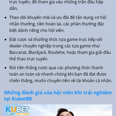
trực tuyến, để tham gia vào những trận đấu hấp
dẫn.
Theo dõi khuyến mãi và ưu đãi để tận dụng cơ hội
nhận thưởng, tiền hoàn lại, các phần thưởng đặc
biệt dành riêng cho hội viên.
Đặt cược và thưởng thức tựa game trực tiếp với
dealer chuyên nghiệp trong các tựa game như
Baccarat, Blackjack, Roulette, hoặc tham gia giải đấu
thể thao trực tuyến.
Rút tiền thắng cược qua các phương thức thanh
toán an toàn và nhanh chóng khi bạn đã đạt được
chiến thắng, muốn chuyển tiền về tài khoản cá nhân.
Những đánh giá của hội viên khi trải nghiệm
tại Kubet88