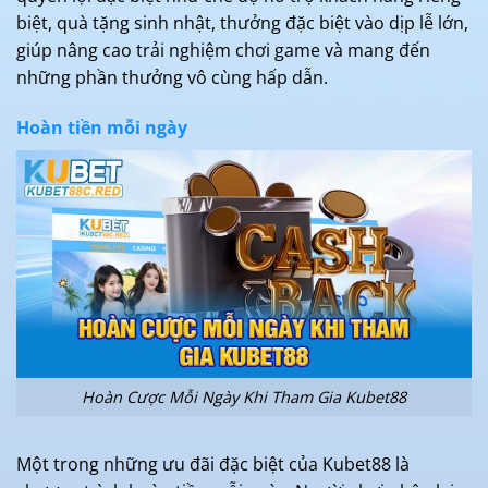
biệt, quà tặng sinh nhật, thưởng đặc biệt vào dịp lễ lớn,
giúp nâng cao trải nghiệm chơi game và mang đến
những phần thưởng vô cùng hấp dẫn.
Hoàn tiền mỗi ngày
Hoàn Cược Mỗi Ngày Khi Tham Gia Kubet88
Một trong những ưu đãi đặc biệt của Kubet88 là