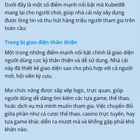
Dưới đây là một số điểm mạnh nổi bật mà Kubet88
mang lại cho người chơi, giúp nhà cái này xây dựng
được lòng tin và thu hút hàng triệu người tham gia trên
toàn cầu:
Trang bị giao diện thân thiện
Một trong những điểm mạnh nổi bật chính là giao diện
người dùng cực kỳ thân thiện và dễ sử dụng. Nhà cái
này đã thiết kế giao diện sao cho phù hợp với cả người
mới, hội viên kỳ cựu.
Mọi chức năng được sắp xếp logic, trực quan, giúp
người dùng dễ dàng tìm kiếm các tựa game, thể thao,
hoặc dịch vụ mà mình muốn tham gia. Việc chuyển đổi
giữa phần như cá cược thể thao, casino trực tuyến, hay
tựa game khác diễn ra mượt mà và không gặp phải khó
khăn nào.