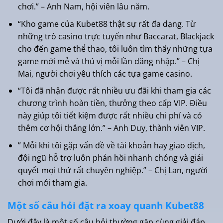
chơi.” – Anh Nam, hội viên lâu năm.
“Kho game của Kubet88 thật sự rất đa dạng. Từ
những trò casino trực tuyến như Baccarat, Blackjack
cho đến game thể thao, tôi luôn tìm thấy những tựa
game mới mẻ và thú vị mỗi lần đăng nhập.” – Chị
Mai, người chơi yêu thích các tựa game casino.
“Tôi đã nhận được rất nhiều ưu đãi khi tham gia các
chương trình hoàn tiền, thưởng theo cấp VIP. Điều
này giúp tôi tiết kiệm được rất nhiều chi phí và có
thêm cơ hội thắng lớn.” – Anh Duy, thành viên VIP.
” Mỗi khi tôi gặp vấn đề về tài khoản hay giao dịch,
đội ngũ hỗ trợ luôn phản hồi nhanh chóng và giải
quyết mọi thứ rất chuyên nghiệp.” – Chị Lan, người
chơi mới tham gia.
Một số câu hỏi đặt ra xoay quanh Kubet88
Dưới đây là một số câu hỏi thường gặp cùng giải đáp