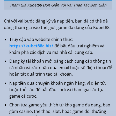
Tham Gia Kubet88 Đơn Giản Với Vài Thao Tác Đơn Giản
Chỉ với vài bước đăng ký và nạp tiền, bạn đã có thể dễ
dàng tham gia vào thế giới game đa dạng của Kubet88:
Truy cập vào website chính thức:
https://kubet88c.biz/
để bắt đầu trải nghiệm và
khám phá các dịch vụ mà nhà cái cung cấp.
Đăng ký tài khoản mới bằng cách cung cấp thông tin
cá nhân và xác nhận qua email hoặc số điện thoại để
hoàn tất quá trình tạo tài khoản.
Nạp tiền qua chuyển khoản ngân hàng, ví điện tử,
hoặc thẻ cào để bắt đầu chơi và tham gia các tựa
game cá cược.
Chọn tựa game yêu thích từ kho game đa dạng, bao
gồm casino, thể thao, slot, hoặc game đổi thưởng