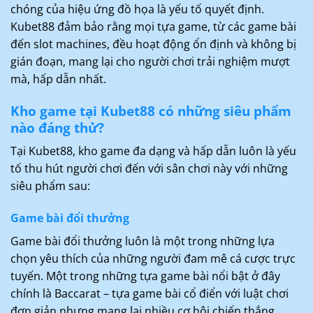
chóng của hiệu ứng đồ họa là yếu tố quyết định.
Kubet88 đảm bảo rằng mọi tựa game, từ các game bài
đến slot machines, đều hoạt động ổn định và không bị
gián đoạn, mang lại cho người chơi trải nghiệm mượt
mà, hấp dẫn nhất.
Kho game tại Kubet88 có những siêu phẩm
nào đáng thử?
Tại Kubet88, kho game đa dạng và hấp dẫn luôn là yếu
tố thu hút người chơi đến với sân chơi này với những
siêu phẩm sau:
Game bài đổi thưởng
Game bài đổi thưởng luôn là một trong những lựa
chọn yêu thích của những người đam mê cá cược trực
tuyến. Một trong những tựa game bài nổi bật ở đây
chính là Baccarat – tựa game bài cổ điển với luật chơi
đơn giản nhưng mang lại nhiều cơ hội chiến thắng.