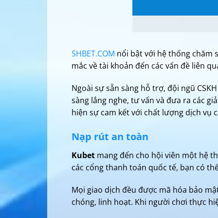
SHBET.COM
nổi bật với hệ thống chăm só
mắc về tài khoản đến các vấn đề liên q
Ngoài sự sẵn sàng hỗ trợ, đội ngũ CSKH
sàng lắng nghe, tư vấn và đưa ra các gi
hiện sự cam kết với chất lượng dịch vụ 
Nạp rút an toàn
Kubet
mang đến cho hội viên một hệ thố
các cổng thanh toán quốc tế, bạn có th
Mọi giao dịch đều được mã hóa bảo mật,
chóng, linh hoạt. Khi người chơi thực hi