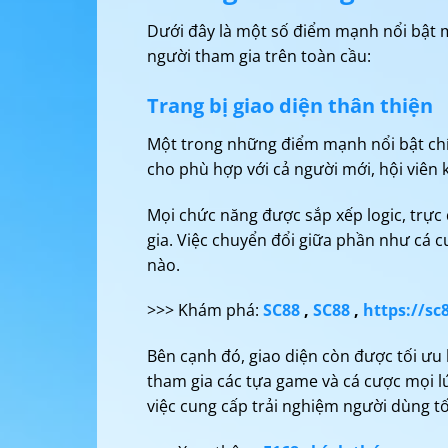
Dưới đây là một số điểm mạnh nổi bật m
người tham gia trên toàn cầu:
Trang bị giao diện thân thiện
Một trong những điểm mạnh nổi bật chính
cho phù hợp với cả người mới, hội viên 
Mọi chức năng được sắp xếp logic, trự
gia. Việc chuyển đổi giữa phần như cá 
nào.
>>> Khám phá:
SC88
,
SC88
,
https://sc
Bên cạnh đó, giao diện còn được tối ưu h
tham gia các tựa game và cá cược mọi lú
việc cung cấp trải nghiệm người dùng tố