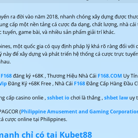
 tuyến ra đời vào năm 2018, nhanh chóng xây dựng được th
 cung cấp một nền tảng cá cược đa dạng, chất lượng, nhà cái
c tuyến, game bài, và nhiều sản phẩm giải trí khác.
pines, một quốc gia có quy định pháp lý khá rõ ràng đối với
 này để xây dựng và phát triển hệ thống cá cược trực tuyến
nhau.
ủ
F168
đăng ký +68K , Thương Hiệu Nhà Cái
F168.COM
Uy Tín
Vip
Đăng Ký +68K Free , Nhà Cái
F168
Đẳng Cấp Hàng Đầu C
ung cấp casino onlie ,
sshbet io
chơi là thắng ,
shbet law
uy t
 PAGCOR (
Philippine Amusement and Gaming Corporatio
 cược online tại Philippines.
ạnh chỉ có tại Kubet88