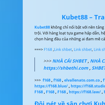
Kubet88 – Tr
Kubet88
không chỉ nổi bật với nền tảng
trội. Với hàng loạt tựa game hấp dẫn,
chọn hàng đầu của những ai đam mê cá
===>
F168
,
Link shbet
,
Link shbet
,
Link s
>>>
NHÀ CÁI SHBET
,
NHÀ C
https://shbethi.com
,
SHBE
>>>
f168
,
f168
,
elvallenato.com.co
,
f
https://f168.blue/
,
https://f168.studi
F168
,
F168
,
F168
,
https://f168.law/
,
Đôi nét về sân chơi Ku