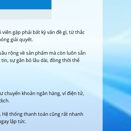
viên gặp phải bất kỳ vấn đề gì, từ thắc
óng giải quyết.
c sâu rộng về sản phẩm mà còn luôn sẵn
in, sự gắn bó lâu dài, đồng thời thể
hư chuyển khoản ngân hàng, ví điện tử,
dịch.
g. Hệ thống thanh toán cũng rất nhanh
ngay lập tức.