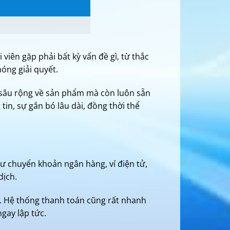
viên gặp phải bất kỳ vấn đề gì, từ thắc
óng giải quyết.
c sâu rộng về sản phẩm mà còn luôn sẵn
in, sự gắn bó lâu dài, đồng thời thể
hư chuyển khoản ngân hàng, ví điện tử,
dịch.
g. Hệ thống thanh toán cũng rất nhanh
ngay lập tức.