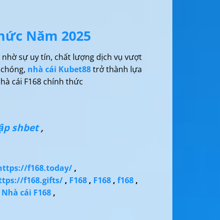
Thức Năm 2025
 nhờ sự uy tín, chất lượng dịch vụ vượt
h chóng,
nhà cái Kubet88
trở thành lựa
nhà cái F168 chính thức
ập shbet
,
https://f168.today/
,
ttps://f168.gifts/
,
F168
,
F168
,
f168
,
,
Nhà cái F168
,