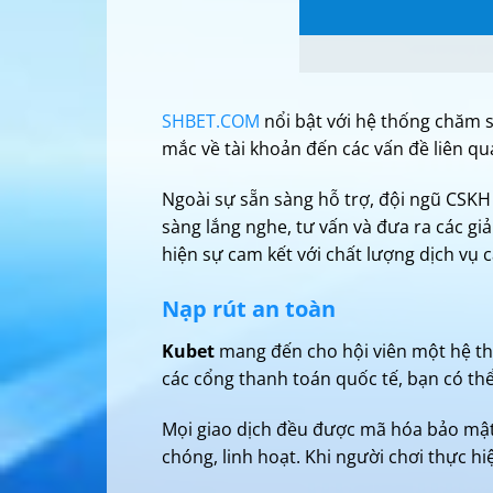
SHBET.COM
nổi bật với hệ thống chăm só
mắc về tài khoản đến các vấn đề liên q
Ngoài sự sẵn sàng hỗ trợ, đội ngũ CSKH
sàng lắng nghe, tư vấn và đưa ra các gi
hiện sự cam kết với chất lượng dịch vụ 
Nạp rút an toàn
Kubet
mang đến cho hội viên một hệ thố
các cổng thanh toán quốc tế, bạn có th
Mọi giao dịch đều được mã hóa bảo mật,
chóng, linh hoạt. Khi người chơi thực hi