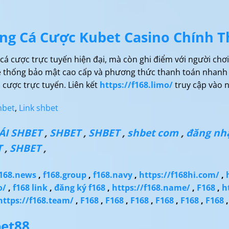
ang Cá Cược Kubet Casino Chính 
 cá cược trực tuyến hiện đại, mà còn ghi điểm với người chơi
 hệ thống bảo mật cao cấp và phương thức thanh toán nhan
 cược trực tuyến.
Liên kết
https://f168.limo/
truy cập vào 
hbet
,
Link shbet
ÁI SHBET
,
SHBET
,
SHBET
,
shbet com
,
đăng nh
T
,
SHBET
,
168.news
,
f168.group
,
f168.navy
,
https://f168hi.com/
,
o/
,
f168 link
,
đăng ký f168
,
https://f168.name/
,
F168
,
h
https://f168.team/
,
F168
,
F168
,
F168
,
F168
,
F168
,
F168
bet88