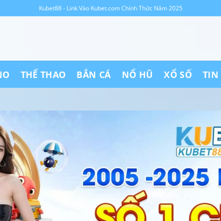
Kubet88 - Link Vào Kubet.com Chính Thức Năm 2025
NO
THỂ THAO
BẮN CÁ
NỔ HŨ
XỔ SỐ
TIN