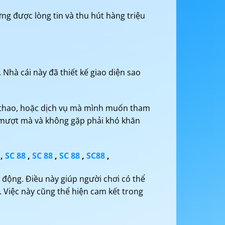
ng được lòng tin và thu hút hàng triệu
Nhà cái này đã thiết kế giao diện sao
ể thao, hoặc dịch vụ mà mình muốn tham
a mượt mà và không gặp phải khó khăn
,
SC 88
,
SC 88
,
SC 88
,
SC88
,
i động. Điều này giúp người chơi có thể
. Việc này cũng thể hiện cam kết trong