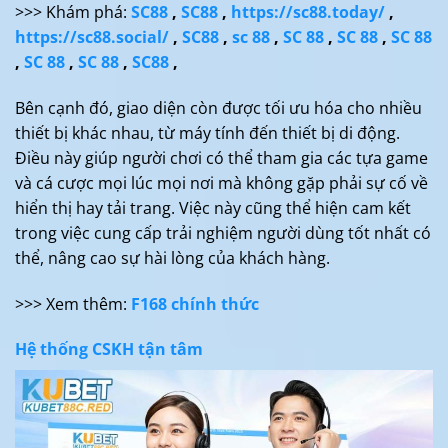
>>> Khám phá:
SC88
,
SC88
,
https://sc88.today/
,
https://sc88.social/
,
SC88
,
sc 88
,
SC 88
,
SC 88
,
SC 88
,
SC 88
,
SC 88
,
SC88
,
Bên cạnh đó, giao diện còn được tối ưu hóa cho nhiều
thiết bị khác nhau, từ máy tính đến thiết bị di động.
Điều này giúp người chơi có thể tham gia các tựa game
và cá cược mọi lúc mọi nơi mà không gặp phải sự cố về
hiển thị hay tải trang. Việc này cũng thể hiện cam kết
trong việc cung cấp trải nghiệm người dùng tốt nhất có
thể, nâng cao sự hài lòng của khách hàng.
>>> Xem thêm:
F168 chính thức
Hệ thống CSKH tận tâm