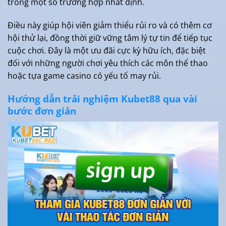
trong một số trường hợp nhất định.
Điều này giúp hội viên giảm thiểu rủi ro và có thêm cơ
hội thử lại, đồng thời giữ vững tâm lý tự tin để tiếp tục
cuộc chơi. Đây là một ưu đãi cực kỳ hữu ích, đặc biệt
đối với những người chơi yêu thích các môn thể thao
hoặc tựa game casino có yếu tố may rủi.
Hướng dẫn trải nghiệm Kubet88 qua vài
bước đơn giản