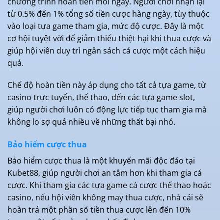
chương trình hoàn tiền mỗi ngày. Người chơi nhận lại
từ 0.5% đến 1% tổng số tiền cược hàng ngày, tùy thuộc
vào loại tựa game tham gia, mức độ cược. Đây là một
cơ hội tuyệt vời để giảm thiểu thiệt hại khi thua cược và
giúp hội viên duy trì ngân sách cá cược một cách hiệu
quả.
Chế độ hoàn tiền này áp dụng cho tất cả tựa game, từ
casino trực tuyến, thể thao, đến các tựa game slot,
giúp người chơi luôn có động lực tiếp tục tham gia mà
không lo sợ quá nhiều về những thất bại nhỏ.
Bảo hiểm cược thua
Bảo hiểm cược thua là một khuyến mãi độc đáo tại
Kubet88, giúp người chơi an tâm hơn khi tham gia cá
cược. Khi tham gia các tựa game cá cược thể thao hoặc
casino, nếu hội viên không may thua cược, nhà cái sẽ
hoàn trả một phần số tiền thua cược lên đến 10%