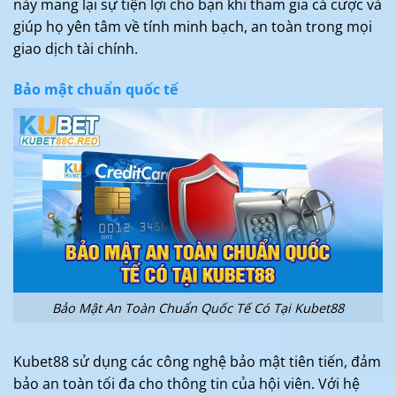
này mang lại sự tiện lợi cho bạn khi tham gia cá cược và
giúp họ yên tâm về tính minh bạch, an toàn trong mọi
giao dịch tài chính.
Bảo mật chuẩn quốc tế
Bảo Mật An Toàn Chuẩn Quốc Tế Có Tại Kubet88
Kubet88 sử dụng các công nghệ bảo mật tiên tiến, đảm
bảo an toàn tối đa cho thông tin của hội viên. Với hệ