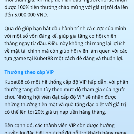
được 100% tiền thưởng chào mừng với giá trị tối đa lên
đến 5.000.000 VND.
Qua đó giúp bạn bắt đầu hành trình cá cược của mình
với một số vốn đáng kể, giúp gia tăng cơ hội chiến
thắng ngay từ đầu. Điều này không chỉ mang lại lợi ích
về mặt tài chính mà còn giúp hội viên làm quen với các
tựa game tại Kubet88 một cách dễ dàng và thuận lợi.
Thưởng theo cấp VIP
Kubet88 có một hệ thống cấp độ VIP hấp dẫn, với phần
thưởng tăng dần tùy theo mức độ tham gia của người
chơi. Những hội viên đạt cấp độ VIP sẽ nhận được
những thưởng tiền mặt và quà tặng đặc biệt với giá trị
có thể lên tới 20% giá trị nạp tiền hàng tháng.
Bên cạnh đó, các thành viên VIP còn được hưởng
quyền lợi đặc biệt như chế độ hỗ trợ khách hàng riêng