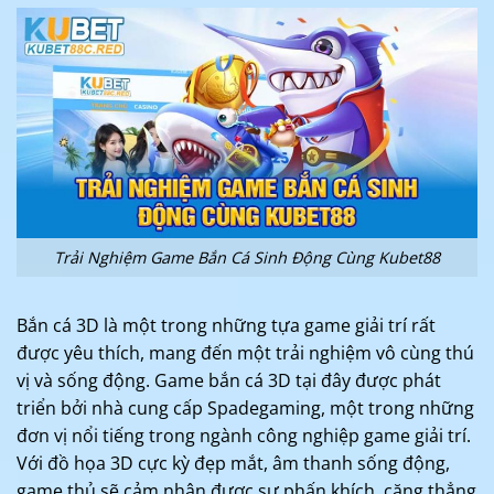
Trải Nghiệm Game Bắn Cá Sinh Động Cùng Kubet88
Bắn cá 3D là một trong những tựa game giải trí rất
được yêu thích, mang đến một trải nghiệm vô cùng thú
vị và sống động. Game bắn cá 3D tại đây được phát
triển bởi nhà cung cấp Spadegaming, một trong những
đơn vị nổi tiếng trong ngành công nghiệp game giải trí.
Với đồ họa 3D cực kỳ đẹp mắt, âm thanh sống động,
game thủ sẽ cảm nhận được sự phấn khích, căng thẳng