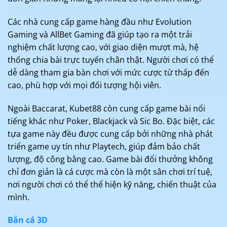
Các nhà cung cấp game hàng đầu như Evolution
Gaming và AllBet Gaming đã giúp tạo ra một trải
nghiệm chất lượng cao, với giao diện mượt mà, hệ
thống chia bài trực tuyến chân thật. Người chơi có thể
dễ dàng tham gia bàn chơi với mức cược từ thấp đến
cao, phù hợp với mọi đối tượng hội viên.
Ngoài Baccarat, Kubet88 còn cung cấp game bài nổi
tiếng khác như Poker, Blackjack và Sic Bo. Đặc biệt, các
tựa game này đều được cung cấp bởi những nhà phát
triển game uy tín như Playtech, giúp đảm bảo chất
lượng, độ công bằng cao. Game bài đổi thưởng không
chỉ đơn giản là cá cược mà còn là một sân chơi trí tuệ,
nơi người chơi có thể thể hiện kỹ năng, chiến thuật của
mình.
Bắn cá 3D