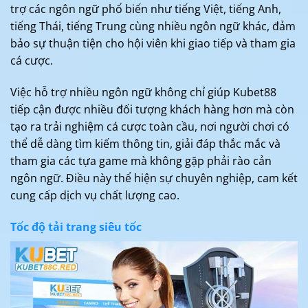
trợ các ngôn ngữ phổ biến như tiếng Việt, tiếng Anh,
tiếng Thái, tiếng Trung cùng nhiều ngôn ngữ khác, đảm
bảo sự thuận tiện cho hội viên khi giao tiếp và tham gia
cá cược.
Việc hỗ trợ nhiều ngôn ngữ không chỉ giúp Kubet88
tiếp cận được nhiều đối tượng khách hàng hơn mà còn
tạo ra trải nghiệm cá cược toàn cầu, nơi người chơi có
thể dễ dàng tìm kiếm thông tin, giải đáp thắc mắc và
tham gia các tựa game mà không gặp phải rào cản
ngôn ngữ. Điều này thể hiện sự chuyên nghiệp, cam kết
cung cấp dịch vụ chất lượng cao.
Tốc độ tải trang siêu tốc