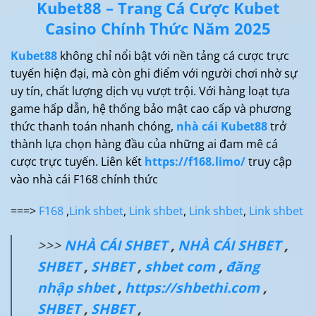
Kubet88 – Trang Cá Cược Kubet
Casino Chính Thức Năm 2025
Kubet88
không chỉ nổi bật với nền tảng cá cược trực
tuyến hiện đại, mà còn ghi điểm với người chơi nhờ sự
uy tín, chất lượng dịch vụ vượt trội. Với hàng loạt tựa
game hấp dẫn, hệ thống bảo mật cao cấp và phương
thức thanh toán nhanh chóng,
nhà cái Kubet88
trở
thành lựa chọn hàng đầu của những ai đam mê cá
cược trực tuyến.
Liên kết
https://f168.limo/
truy cập
vào nhà cái F168 chính thức
===>
F168
,
Link shbet
,
Link shbet
,
Link shbet
,
Link shbet
>>>
NHÀ CÁI SHBET
,
NHÀ CÁI SHBET
,
SHBET
,
SHBET
,
shbet com
,
đăng
nhập shbet
,
https://shbethi.com
,
SHBET
,
SHBET
,