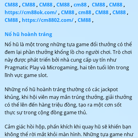
CM88
,
CM88
,
CM88
,
CM88
,
cm88
,
CM88
,
CM88
,
https://cm88ok.com/
,
CM88
,
cm88
,
CM88
,
CM88
,
CM88
,
https://cm8802.com/
,
CM88
,
Nổ hũ hoành tráng
Nổ hũ là một trong những tựa game đổi thưởng có thể
đem lại phần thưởng khổng lồ cho người chơi. Trò chơi
này được phát triển bởi nhà cung cấp uy tín như
Pragmatic Play và Microgaming, hai tên tuổi lớn trong
lĩnh vực game slot.
Những nổ hũ hoành tráng thường có các jackpot
khủng, khi hội viên may mắn trúng thưởng, giải thưởng
có thể lên đến hàng triệu đồng, tạo ra một cơn sốt
thực sự trong cộng đồng game thủ.
Cảm giác hồi hộp, phấn khích khi quay hũ sẽ khiến bạn
không thể rời mắt khỏi màn hình. Những tựa game như