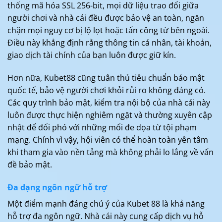
thống mã hóa SSL 256-bit, mọi dữ liệu trao đổi giữa
người chơi và nhà cái đều được bảo vệ an toàn, ngăn
chặn mọi nguy cơ bị lộ lọt hoặc tấn công từ bên ngoài.
Điều này khẳng định rằng thông tin cá nhân, tài khoản,
giao dịch tài chính của bạn luôn được giữ kín.
Hơn nữa, Kubet88 cũng tuân thủ tiêu chuẩn bảo mật
quốc tế, bảo vệ người chơi khỏi rủi ro không đáng có.
Các quy trình bảo mật, kiểm tra nội bộ của nhà cái này
luôn được thực hiện nghiêm ngặt và thường xuyên cập
nhật để đối phó với những mối đe dọa từ tội phạm
mạng. Chính vì vậy, hội viên có thể hoàn toàn yên tâm
khi tham gia vào nền tảng mà không phải lo lắng về vấn
đề bảo mật.
Đa dạng ngôn ngữ hỗ trợ
Một điểm mạnh đáng chú ý của Kubet 88 là khả năng
hỗ trợ đa ngôn ngữ. Nhà cái này cung cấp dịch vụ hỗ