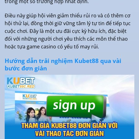
trong một số trường hợp nhất định.
Điều này giúp hội viên giảm thiểu rủi ro và có thêm cơ
hội thử lại, đồng thời giữ vững tâm lý tự tin để tiếp tục
cuộc chơi. Đây là một ưu đãi cực kỳ hữu ích, đặc biệt
đối với những người chơi yêu thích các môn thể thao
hoặc tựa game casino có yếu tố may rủi.
Hướng dẫn trải nghiệm Kubet88 qua vài
bước đơn giản