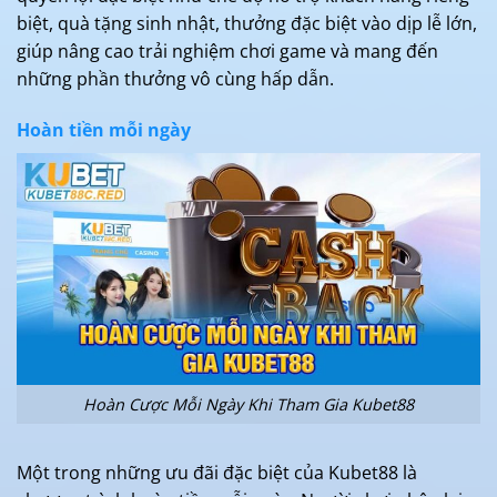
biệt, quà tặng sinh nhật, thưởng đặc biệt vào dịp lễ lớn,
giúp nâng cao trải nghiệm chơi game và mang đến
những phần thưởng vô cùng hấp dẫn.
Hoàn tiền mỗi ngày
Hoàn Cược Mỗi Ngày Khi Tham Gia Kubet88
Một trong những ưu đãi đặc biệt của Kubet88 là