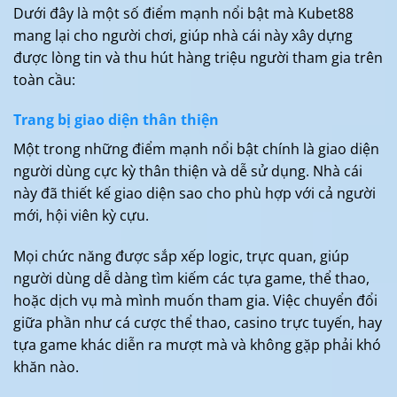
Dưới đây là một số điểm mạnh nổi bật mà Kubet88
mang lại cho người chơi, giúp nhà cái này xây dựng
được lòng tin và thu hút hàng triệu người tham gia trên
toàn cầu:
Trang bị giao diện thân thiện
Một trong những điểm mạnh nổi bật chính là giao diện
người dùng cực kỳ thân thiện và dễ sử dụng. Nhà cái
này đã thiết kế giao diện sao cho phù hợp với cả người
mới, hội viên kỳ cựu.
Mọi chức năng được sắp xếp logic, trực quan, giúp
người dùng dễ dàng tìm kiếm các tựa game, thể thao,
hoặc dịch vụ mà mình muốn tham gia. Việc chuyển đổi
giữa phần như cá cược thể thao, casino trực tuyến, hay
tựa game khác diễn ra mượt mà và không gặp phải khó
khăn nào.