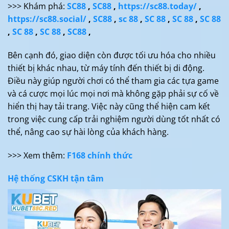
>>> Khám phá:
SC88
,
SC88
,
https://sc88.today/
,
https://sc88.social/
,
SC88
,
sc 88
,
SC 88
,
SC 88
,
SC 88
,
SC 88
,
SC 88
,
SC88
,
Bên cạnh đó, giao diện còn được tối ưu hóa cho nhiều
thiết bị khác nhau, từ máy tính đến thiết bị di động.
Điều này giúp người chơi có thể tham gia các tựa game
và cá cược mọi lúc mọi nơi mà không gặp phải sự cố về
hiển thị hay tải trang. Việc này cũng thể hiện cam kết
trong việc cung cấp trải nghiệm người dùng tốt nhất có
thể, nâng cao sự hài lòng của khách hàng.
>>> Xem thêm:
F168 chính thức
Hệ thống CSKH tận tâm