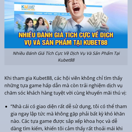
Nhiều Đánh Giá Tích Cực Về Dịch Vụ Và Sản Phẩm Tại
Kubet88
Khi tham gia Kubet88, các hội viên không chỉ tìm thấy
những tựa game hấp dẫn mà còn trải nghiệm dịch vụ
chăm sóc khách hàng tuyệt vời cùng khuyến mãi thú vị:
“Nhà cái có giao diện rất dễ sử dụng, tôi có thể tham
gia ngay lập tức mà không gặp phải bất kỳ khó khăn
nào. Các tựa game được sắp xếp khoa học và dễ
dàng tìm kiếm, khiến tôi cảm thấy rất thoải mái khi