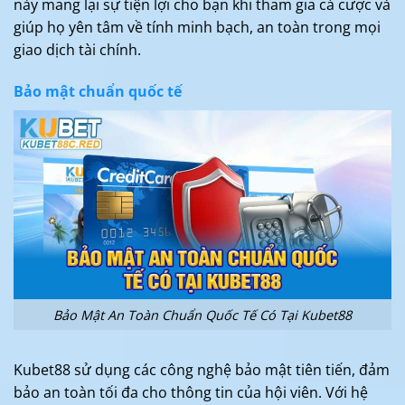
này mang lại sự tiện lợi cho bạn khi tham gia cá cược và
giúp họ yên tâm về tính minh bạch, an toàn trong mọi
giao dịch tài chính.
Bảo mật chuẩn quốc tế
Bảo Mật An Toàn Chuẩn Quốc Tế Có Tại Kubet88
Kubet88 sử dụng các công nghệ bảo mật tiên tiến, đảm
bảo an toàn tối đa cho thông tin của hội viên. Với hệ