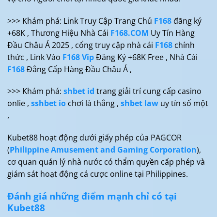
>>> Khám phá:
Link Truy Cập Trang Chủ
F168
đăng ký
+68K , Thương Hiệu Nhà Cái
F168.COM
Uy Tín Hàng
Đầu Châu Á 2025 , cổng truy cập nhà cái
F168
chính
thức , Link Vào
F168 Vip
Đăng Ký +68K Free , Nhà Cái
F168
Đẳng Cấp Hàng Đầu Châu Á ,
>>> Khám phá:
shbet id
trang giải trí cung cấp casino
onlie ,
sshbet io
chơi là thắng ,
shbet law
uy tín số một
,
Kubet88 hoạt động dưới giấy phép của PAGCOR
(
Philippine Amusement and Gaming Corporation
),
cơ quan quản lý nhà nước có thẩm quyền cấp phép và
giám sát hoạt động cá cược online tại Philippines.
Đánh giá những điểm mạnh chỉ có tại
Kubet88