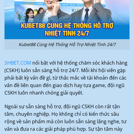
Kubet88 Cùng Hệ Thống Hỗ Trợ Nhiệt Tình 24/7
SHBET.COM
nổi bật với hệ thống chăm sóc khách hàng
(CSKH) luôn sẵn sàng hỗ trợ 24/7. Mỗi khi hội viên gặp
phải bất kỳ vấn đề gì, từ thắc mắc về tài khoản đến các
vấn đề liên quan đến giao dịch hay tựa game, đội ngũ
CSKH luôn nhanh chóng giải quyết.
Ngoài sự sẵn sàng hỗ trợ, đội ngũ CSKH còn rất tận
tâm, chuyên nghiệp. Họ không chỉ có kiến thức sâu
rộng về sản phẩm mà còn luôn sẵn sàng lắng nghe, tư
vấn và đưa ra các giải pháp phù hợp. Sự tận tâm này