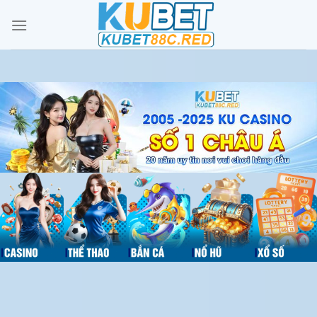
Bỏ
qua
nội
dung