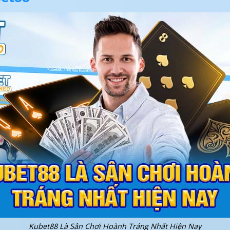
Kubet88 Là Sân Chơi Hoành Tráng Nhất Hiện Nay