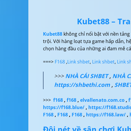
Kubet88 – Tr
Kubet88
không chỉ nổi bật với nền tảng
trội. Với hàng loạt tựa game hấp dẫn,
chọn hàng đầu của những ai đam mê cá
===>
F168
,
Link shbet
,
Link shbet
,
Link s
>>>
NHÀ CÁI SHBET
,
NHÀ C
https://shbethi.com
,
SHBE
>>>
f168
,
f168
,
elvallenato.com.co
,
f
https://f168.blue/
,
https://f168.studi
F168
,
F168
,
F168
,
https://f168.law/
,
Đôi nét về sân chơi Ku