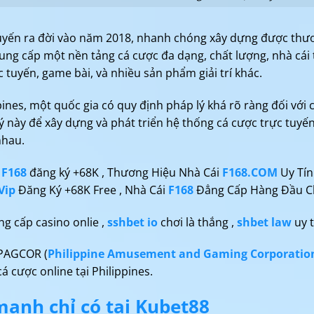
 tuyến ra đời vào năm 2018, nhanh chóng xây dựng được th
 cung cấp một nền tảng cá cược đa dạng, chất lượng, nhà cái
c tuyến, game bài, và nhiều sản phẩm giải trí khác.
pines, một quốc gia có quy định pháp lý khá rõ ràng đối với
 này để xây dựng và phát triển hệ thống cá cược trực tuyến
nhau.
ủ
F168
đăng ký +68K , Thương Hiệu Nhà Cái
F168.COM
Uy Tín
Vip
Đăng Ký +68K Free , Nhà Cái
F168
Đẳng Cấp Hàng Đầu C
ung cấp casino onlie ,
sshbet io
chơi là thắng ,
shbet law
uy t
 PAGCOR (
Philippine Amusement and Gaming Corporatio
 cược online tại Philippines.
ạnh chỉ có tại Kubet88