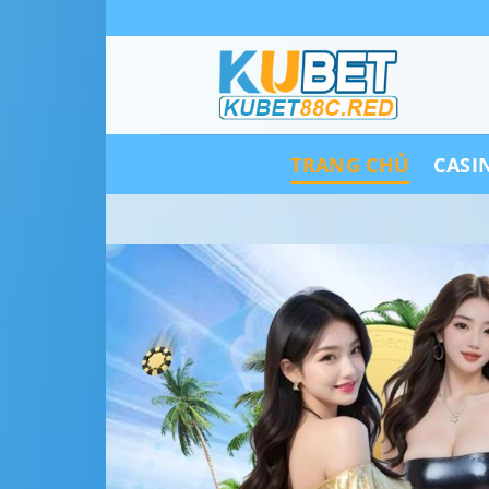
Bỏ
qua
nội
dung
TRANG CHỦ
CASI