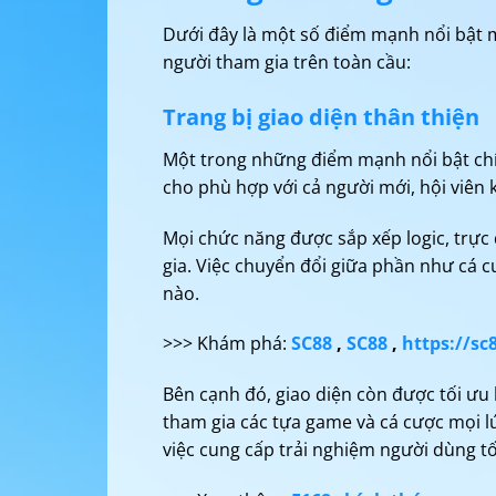
Dưới đây là một số điểm mạnh nổi bật m
người tham gia trên toàn cầu:
Trang bị giao diện thân thiện
Một trong những điểm mạnh nổi bật chính
cho phù hợp với cả người mới, hội viên 
Mọi chức năng được sắp xếp logic, trự
gia. Việc chuyển đổi giữa phần như cá 
nào.
>>> Khám phá:
SC88
,
SC88
,
https://sc
Bên cạnh đó, giao diện còn được tối ưu h
tham gia các tựa game và cá cược mọi lú
việc cung cấp trải nghiệm người dùng tố