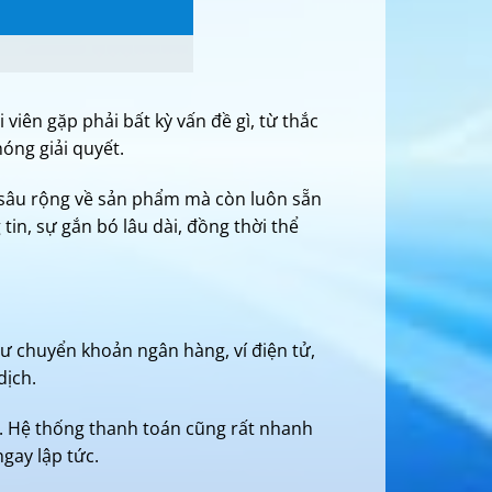
viên gặp phải bất kỳ vấn đề gì, từ thắc
óng giải quyết.
c sâu rộng về sản phẩm mà còn luôn sẵn
in, sự gắn bó lâu dài, đồng thời thể
hư chuyển khoản ngân hàng, ví điện tử,
dịch.
g. Hệ thống thanh toán cũng rất nhanh
ngay lập tức.