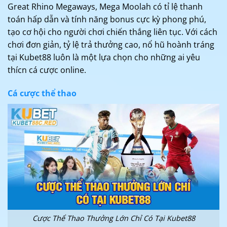
Great Rhino Megaways, Mega Moolah có tỉ lệ thanh
toán hấp dẫn và tính năng bonus cực kỳ phong phú,
tạo cơ hội cho người chơi chiến thắng liên tục. Với cách
chơi đơn giản, tỷ lệ trả thưởng cao, nổ hũ hoành tráng
tại Kubet88 luôn là một lựa chọn cho những ai yêu
thícn cá cược online.
Cá cược thể thao
Cược Thể Thao Thưởng Lớn Chỉ Có Tại Kubet88