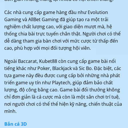
Các nhà cung cấp game hàng đầu như Evolution
Gaming và AllBet Gaming đã giúp tạo ra một trải
nghiệm chất lượng cao, với giao diện mượt mà, hệ
thống chia bài trực tuyến chân thật. Người chơi có thể
dễ dàng tham gia bàn chơi với mức cược từ thấp đến
cao, phù hợp với mọi đối tượng hội viên.
Ngoài Baccarat, Kubet88 còn cung cấp game bài nổi
tiếng khác như Poker, Blackjack và Sic Bo. Đặc biệt, các
tựa game này đều được cung cấp bởi những nhà phát
triển game uy tín như Playtech, giúp đảm bảo chất
lượng, độ công bằng cao. Game bài đổi thưởng không
chỉ đơn giản là cá cược mà còn là một sân chơi trí tuệ,
nơi người chơi có thể thể hiện kỹ năng, chiến thuật của
mình.
Bắn cá 3D