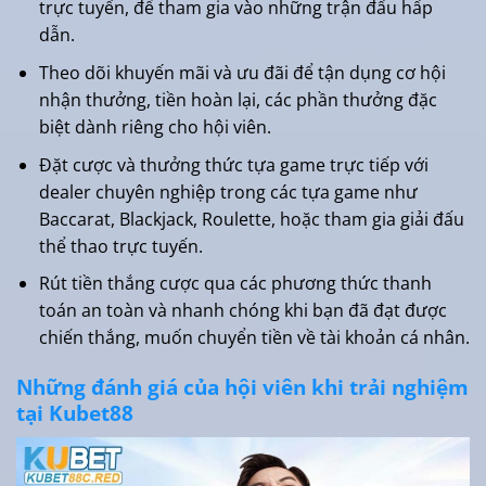
trực tuyến, để tham gia vào những trận đấu hấp
dẫn.
Theo dõi khuyến mãi và ưu đãi để tận dụng cơ hội
nhận thưởng, tiền hoàn lại, các phần thưởng đặc
biệt dành riêng cho hội viên.
Đặt cược và thưởng thức tựa game trực tiếp với
dealer chuyên nghiệp trong các tựa game như
Baccarat, Blackjack, Roulette, hoặc tham gia giải đấu
thể thao trực tuyến.
Rút tiền thắng cược qua các phương thức thanh
toán an toàn và nhanh chóng khi bạn đã đạt được
chiến thắng, muốn chuyển tiền về tài khoản cá nhân.
Những đánh giá của hội viên khi trải nghiệm
tại Kubet88