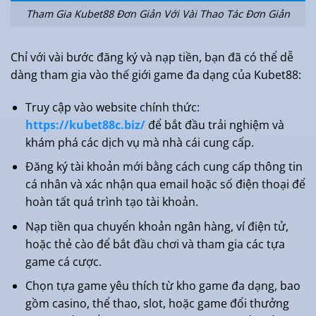
Tham Gia Kubet88 Đơn Giản Với Vài Thao Tác Đơn Giản
Chỉ với vài bước đăng ký và nạp tiền, bạn đã có thể dễ
dàng tham gia vào thế giới game đa dạng của Kubet88:
Truy cập vào website chính thức:
https://kubet88c.biz/
để bắt đầu trải nghiệm và
khám phá các dịch vụ mà nhà cái cung cấp.
Đăng ký tài khoản mới bằng cách cung cấp thông tin
cá nhân và xác nhận qua email hoặc số điện thoại để
hoàn tất quá trình tạo tài khoản.
Nạp tiền qua chuyển khoản ngân hàng, ví điện tử,
hoặc thẻ cào để bắt đầu chơi và tham gia các tựa
game cá cược.
Chọn tựa game yêu thích từ kho game đa dạng, bao
gồm casino, thể thao, slot, hoặc game đổi thưởng