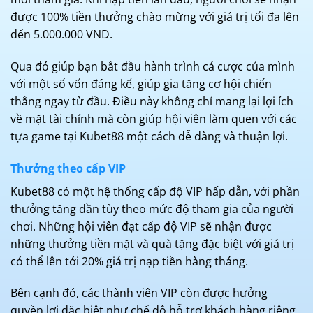
được 100% tiền thưởng chào mừng với giá trị tối đa lên
đến 5.000.000 VND.
Qua đó giúp bạn bắt đầu hành trình cá cược của mình
với một số vốn đáng kể, giúp gia tăng cơ hội chiến
thắng ngay từ đầu. Điều này không chỉ mang lại lợi ích
về mặt tài chính mà còn giúp hội viên làm quen với các
tựa game tại Kubet88 một cách dễ dàng và thuận lợi.
Thưởng theo cấp VIP
Kubet88 có một hệ thống cấp độ VIP hấp dẫn, với phần
thưởng tăng dần tùy theo mức độ tham gia của người
chơi. Những hội viên đạt cấp độ VIP sẽ nhận được
những thưởng tiền mặt và quà tặng đặc biệt với giá trị
có thể lên tới 20% giá trị nạp tiền hàng tháng.
Bên cạnh đó, các thành viên VIP còn được hưởng
quyền lợi đặc biệt như chế độ hỗ trợ khách hàng riêng