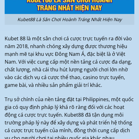
Kubet88 Là Sân Chơi Hoành Tráng Nhất Hiện Nay
Kubet 88 là một sân chơi cá cược trực tuyến ra đời vào
năm 2018, nhanh chóng xây dựng được thương hiệu
mạnh mẽ tại khu vực Đông Nam Á, đặc biệt là ở Việt
Nam. Với việc cung cấp một nền tảng cá cược đa dạng,
chất lượng, nhà cái thu hút lượng người chơi lớn nhờ
vào các dịch vụ cá cược thể thao, casino trực tuyến,
game bài, và nhiều sản phẩm giải trí khác.
Trụ sở chính của nền tảng đặt tại Philippines, một quốc
gia có quy định pháp lý khá rõ ràng đối với các hoạt
động cá cược trực tuyến. Kubet88 đã tận dụng môi
trường pháp lý này để xây dựng và phát triển hệ thống
cá cược trực tuyến của mình, đồng thời cung cấp dịch
vụ cho người chơi tại nhiều quốc gia khác nhau.