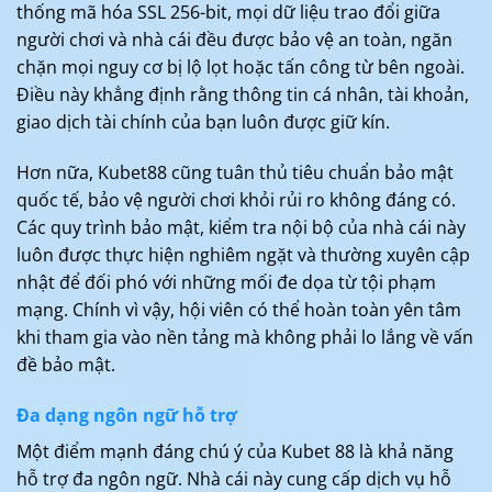
thống mã hóa SSL 256-bit, mọi dữ liệu trao đổi giữa
người chơi và nhà cái đều được bảo vệ an toàn, ngăn
chặn mọi nguy cơ bị lộ lọt hoặc tấn công từ bên ngoài.
Điều này khẳng định rằng thông tin cá nhân, tài khoản,
giao dịch tài chính của bạn luôn được giữ kín.
Hơn nữa, Kubet88 cũng tuân thủ tiêu chuẩn bảo mật
quốc tế, bảo vệ người chơi khỏi rủi ro không đáng có.
Các quy trình bảo mật, kiểm tra nội bộ của nhà cái này
luôn được thực hiện nghiêm ngặt và thường xuyên cập
nhật để đối phó với những mối đe dọa từ tội phạm
mạng. Chính vì vậy, hội viên có thể hoàn toàn yên tâm
khi tham gia vào nền tảng mà không phải lo lắng về vấn
đề bảo mật.
Đa dạng ngôn ngữ hỗ trợ
Một điểm mạnh đáng chú ý của Kubet 88 là khả năng
hỗ trợ đa ngôn ngữ. Nhà cái này cung cấp dịch vụ hỗ