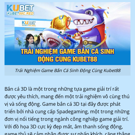
Trải Nghiệm Game Bắn Cá Sinh Động Cùng Kubet88
Bắn cá 3D là một trong những tựa game giải trí rất
được yêu thích, mang đến một trải nghiệm vô cùng thú
vị và sống động. Game bắn cá 3D tại đây được phát
triển bởi nhà cung cấp Spadegaming, một trong những
đơn vị nổi tiếng trong ngành công nghiệp game giải trí.
Với đồ họa 3D cực kỳ đẹp mắt, âm thanh sống động,
game thủ sẽ cảm nhận được sự phấn khích, căng thẳng