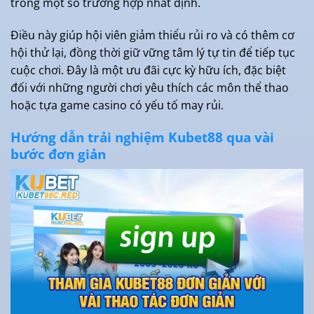
trong một số trường hợp nhất định.
Điều này giúp hội viên giảm thiểu rủi ro và có thêm cơ
hội thử lại, đồng thời giữ vững tâm lý tự tin để tiếp tục
cuộc chơi. Đây là một ưu đãi cực kỳ hữu ích, đặc biệt
đối với những người chơi yêu thích các môn thể thao
hoặc tựa game casino có yếu tố may rủi.
Hướng dẫn trải nghiệm Kubet88 qua vài
bước đơn giản