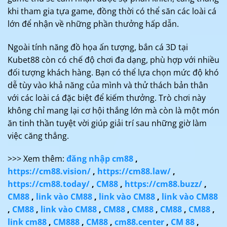
khi tham gia tựa game, đồng thời có thể săn các loài cá
lớn để nhận về những phần thưởng hấp dẫn.
Ngoài tính năng đồ họa ấn tượng, bắn cá 3D tại
Kubet88 còn có chế độ chơi đa dạng, phù hợp với nhiều
đối tượng khách hàng. Bạn có thể lựa chọn mức độ khó
dễ tùy vào khả năng của mình và thử thách bản thân
với các loài cá đặc biệt để kiếm thưởng. Trò chơi này
không chỉ mang lại cơ hội thắng lớn mà còn là một món
ăn tinh thần tuyệt vời giúp giải trí sau những giờ làm
việc căng thẳng.
>>> Xem thêm:
đăng nhập cm88
,
https://cm88.vision/
,
https://cm88.law/
,
https://cm88.today/
,
CM88
,
https://cm88.buzz/
,
CM88
,
link vào CM88
,
link vào CM88
,
link vào CM88
,
CM88
,
link vào CM88
,
CM88
,
CM88
,
CM88
,
CM88
,
link cm88
,
CM888
,
CM88
,
cm88.center
,
CM 88
,