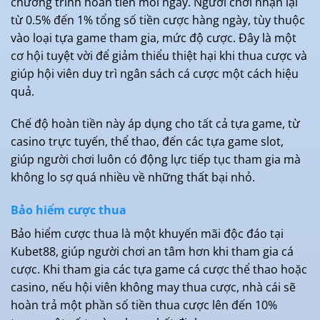
chương trình hoàn tiền mỗi ngày. Người chơi nhận lại
từ 0.5% đến 1% tổng số tiền cược hàng ngày, tùy thuộc
vào loại tựa game tham gia, mức độ cược. Đây là một
cơ hội tuyệt vời để giảm thiểu thiệt hại khi thua cược và
giúp hội viên duy trì ngân sách cá cược một cách hiệu
quả.
Chế độ hoàn tiền này áp dụng cho tất cả tựa game, từ
casino trực tuyến, thể thao, đến các tựa game slot,
giúp người chơi luôn có động lực tiếp tục tham gia mà
không lo sợ quá nhiều về những thất bại nhỏ.
Bảo hiểm cược thua
Bảo hiểm cược thua là một khuyến mãi độc đáo tại
Kubet88, giúp người chơi an tâm hơn khi tham gia cá
cược. Khi tham gia các tựa game cá cược thể thao hoặc
casino, nếu hội viên không may thua cược, nhà cái sẽ
hoàn trả một phần số tiền thua cược lên đến 10%