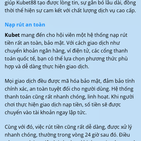
giúp Kubet88 tạo được lòng tin, sự gắn bó lâu dài, đồng
thời thể hiện sự cam kết với chất lượng dịch vụ cao cấp.
Nạp rút an toàn
Kubet
mang đến cho hội viên một hệ thống nạp rút
tiền rất an toàn, bảo mật. Với cách giao dịch như
chuyển khoản ngân hàng, ví điện tử, các cổng thanh
toán quốc tế, bạn có thể lựa chọn phương thức phù
hợp và dễ dàng thực hiện giao dịch.
Mọi giao dịch đều được mã hóa bảo mật, đảm bảo tính
chính xác, an toàn tuyệt đối cho người dùng. Hệ thống
thanh toán cũng rất nhanh chóng, linh hoạt. Khi người
chơi thực hiện giao dịch nạp tiền, số tiền sẽ được
chuyển vào tài khoản ngay lập tức.
Cùng với đó, việc rút tiền cũng rất dễ dàng, được xử lý
nhanh chóng, thường trong vòng 24 giờ sau đó. Điều