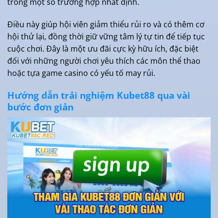
trong một số trường hợp nhất định.
Điều này giúp hội viên giảm thiểu rủi ro và có thêm cơ
hội thử lại, đồng thời giữ vững tâm lý tự tin để tiếp tục
cuộc chơi. Đây là một ưu đãi cực kỳ hữu ích, đặc biệt
đối với những người chơi yêu thích các môn thể thao
hoặc tựa game casino có yếu tố may rủi.
Hướng dẫn trải nghiệm Kubet88 qua vài
bước đơn giản