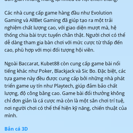
Các nhà cung cấp game hàng đầu như Evolution
Gaming và AllBet Gaming đã giúp tạo ra một trải
nghiệm chất lượng cao, với giao diện mượt mà, hệ
thống chia bài trực tuyến chân thật. Người chơi có thể
dễ dàng tham gia bàn chơi với mức cược từ thấp đến
cao, phù hợp với mọi đối tượng hội viên.
Ngoài Baccarat, Kubet88 còn cung cấp game bài nổi
tiếng khác như Poker, Blackjack và Sic Bo. Đặc biệt, các
tựa game này đều được cung cấp bởi những nhà phát
triển game uy tín như Playtech, giúp đảm bảo chất
lượng, độ công bằng cao. Game bài đổi thưởng không
chỉ đơn giản là cá cược mà còn là một sân chơi trí tuệ,
nơi người chơi có thể thể hiện kỹ năng, chiến thuật của
mình.
Bắn cá 3D