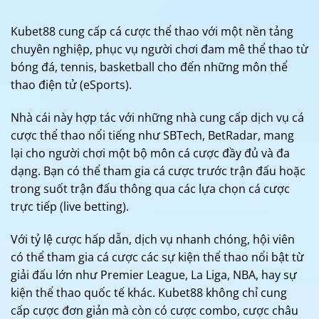
Kubet88 cung cấp cá cược thể thao với một nền tảng
chuyên nghiệp, phục vụ người chơi đam mê thể thao từ
bóng đá, tennis, basketball cho đến những môn thể
thao điện tử (eSports).
Nhà cái này hợp tác với những nhà cung cấp dịch vụ cá
cược thể thao nổi tiếng như SBTech, BetRadar, mang
lại cho người chơi một bộ môn cá cược đầy đủ và đa
dạng. Bạn có thể tham gia cá cược trước trận đấu hoặc
trong suốt trận đấu thông qua các lựa chọn cá cược
trực tiếp (live betting).
Với tỷ lệ cược hấp dẫn, dịch vụ nhanh chóng, hội viên
có thể tham gia cá cược các sự kiện thể thao nổi bật từ
giải đấu lớn như Premier League, La Liga, NBA, hay sự
kiện thể thao quốc tế khác. Kubet88 không chỉ cung
cấp cược đơn giản mà còn có cược combo, cược châu