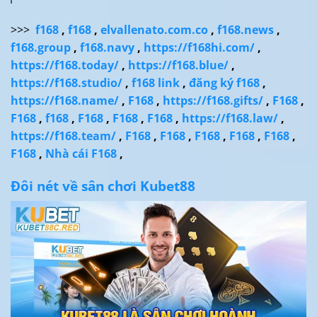
>>>
f168
,
f168
,
elvallenato.com.co
,
f168.news
,
f168.group
,
f168.navy
,
https://f168hi.com/
,
https://f168.today/
,
https://f168.blue/
,
https://f168.studio/
,
f168 link
,
đăng ký f168
,
https://f168.name/
,
F168
,
https://f168.gifts/
,
F168
,
F168
,
f168
,
F168
,
F168
,
F168
,
https://f168.law/
,
https://f168.team/
,
F168
,
F168
,
F168
,
F168
,
F168
,
F168
,
Nhà cái F168
,
Đôi nét về sân chơi Kubet88