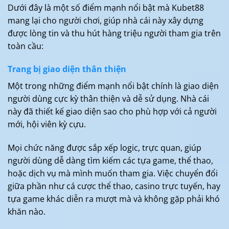
Dưới đây là một số điểm mạnh nổi bật mà Kubet88
mang lại cho người chơi, giúp nhà cái này xây dựng
được lòng tin và thu hút hàng triệu người tham gia trên
toàn cầu:
Trang bị giao diện thân thiện
Một trong những điểm mạnh nổi bật chính là giao diện
người dùng cực kỳ thân thiện và dễ sử dụng. Nhà cái
này đã thiết kế giao diện sao cho phù hợp với cả người
mới, hội viên kỳ cựu.
Mọi chức năng được sắp xếp logic, trực quan, giúp
người dùng dễ dàng tìm kiếm các tựa game, thể thao,
hoặc dịch vụ mà mình muốn tham gia. Việc chuyển đổi
giữa phần như cá cược thể thao, casino trực tuyến, hay
tựa game khác diễn ra mượt mà và không gặp phải khó
khăn nào.