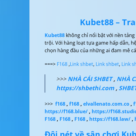
Kubet88 – Tr
Kubet88
không chỉ nổi bật với nền tảng
trội. Với hàng loạt tựa game hấp dẫn,
chọn hàng đầu của những ai đam mê cá
===>
F168
,
Link shbet
,
Link shbet
,
Link s
>>>
NHÀ CÁI SHBET
,
NHÀ C
https://shbethi.com
,
SHBE
>>>
f168
,
f168
,
elvallenato.com.co
,
f
https://f168.blue/
,
https://f168.studi
F168
,
F168
,
F168
,
https://f168.law/
,
Đôi nét về sân chơi Ku