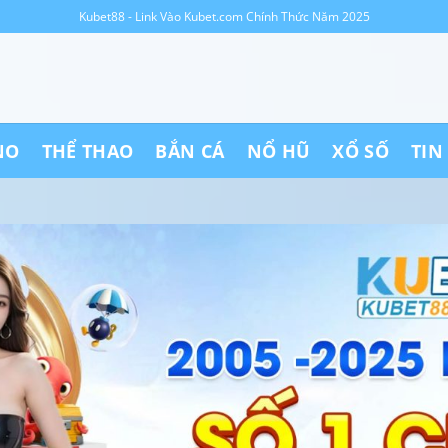
Kubet88 - Link Vào Kubet.com Chính Thức Năm 2025
NO
THỂ THAO
BẮN CÁ
NỔ HŨ
XỔ SỐ
TIN