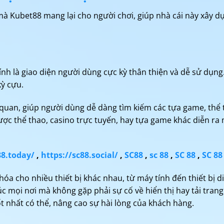
à Kubet88 mang lại cho người chơi, giúp nhà cái này xây dự
 là giao diện người dùng cực kỳ thân thiện và dễ sử dụng. 
kỳ cựu.
c quan, giúp người dùng dễ dàng tìm kiếm các tựa game, th
cược thể thao, casino trực tuyến, hay tựa game khác diễn r
88.today/
,
https://sc88.social/
,
SC88
,
sc 88
,
SC 88
,
SC 88
óa cho nhiều thiết bị khác nhau, từ máy tính đến thiết bị d
c mọi nơi mà không gặp phải sự cố về hiển thị hay tải trang
t nhất có thể, nâng cao sự hài lòng của khách hàng.