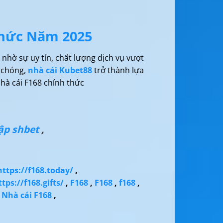
Thức Năm 2025
 nhờ sự uy tín, chất lượng dịch vụ vượt
h chóng,
nhà cái Kubet88
trở thành lựa
nhà cái F168 chính thức
ập shbet
,
https://f168.today/
,
ttps://f168.gifts/
,
F168
,
F168
,
f168
,
,
Nhà cái F168
,