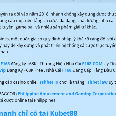
 tuyến ra đời vào năm 2018, nhanh chóng xây dựng được th
 cung cấp một nền tảng cá cược đa dạng, chất lượng, nhà cái
c tuyến, game bài, và nhiều sản phẩm giải trí khác.
pines, một quốc gia có quy định pháp lý khá rõ ràng đối với
 này để xây dựng và phát triển hệ thống cá cược trực tuyến
nhau.
ủ
F168
đăng ký +68K , Thương Hiệu Nhà Cái
F168.COM
Uy Tín
Vip
Đăng Ký +68K Free , Nhà Cái
F168
Đẳng Cấp Hàng Đầu C
ung cấp casino onlie ,
sshbet io
chơi là thắng ,
shbet law
uy t
 PAGCOR (
Philippine Amusement and Gaming Corporatio
 cược online tại Philippines.
ạnh chỉ có tại Kubet88