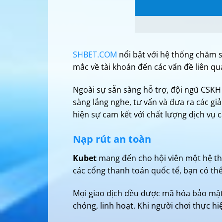
SHBET.COM
nổi bật với hệ thống chăm só
mắc về tài khoản đến các vấn đề liên q
Ngoài sự sẵn sàng hỗ trợ, đội ngũ CSKH
sàng lắng nghe, tư vấn và đưa ra các gi
hiện sự cam kết với chất lượng dịch vụ 
Nạp rút an toàn
Kubet
mang đến cho hội viên một hệ thố
các cổng thanh toán quốc tế, bạn có th
Mọi giao dịch đều được mã hóa bảo mật,
chóng, linh hoạt. Khi người chơi thực hi