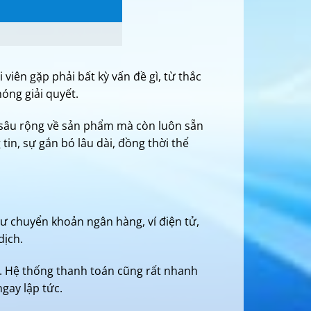
viên gặp phải bất kỳ vấn đề gì, từ thắc
óng giải quyết.
c sâu rộng về sản phẩm mà còn luôn sẵn
in, sự gắn bó lâu dài, đồng thời thể
hư chuyển khoản ngân hàng, ví điện tử,
dịch.
g. Hệ thống thanh toán cũng rất nhanh
ngay lập tức.