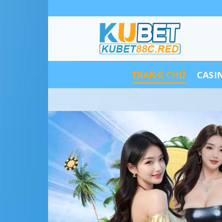
Bỏ
qua
nội
dung
TRANG CHỦ
CASI