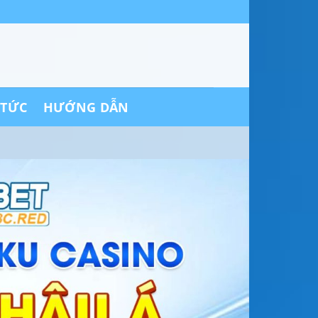
 TỨC
HƯỚNG DẪN