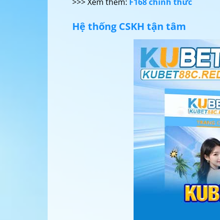
>>> Xem thêm:
F168 chính thức
Hệ thống CSKH tận tâm