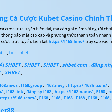
ang Cá Cược Kubet Casino Chính 
 cá cược trực tuyến hiện đại, mà còn ghi điểm với người chơi
 hệ thống bảo mật cao cấp và phương thức thanh toán nhan
 cược trực tuyến.
Liên kết
https://f168.limo/
truy cập vào 
hbet
,
Link shbet
ÁI SHBET
,
SHBET
,
SHBET
,
shbet com
,
đăng nh
T
,
SHBET
,
168.news
,
f168.group
,
f168.navy
,
https://f168hi.com/
,
o/
,
f168 link
,
đăng ký f168
,
https://f168.name/
,
F168
,
h
https://f168.team/
,
F168
,
F168
,
F168
,
F168
,
F168
,
F168
bet88