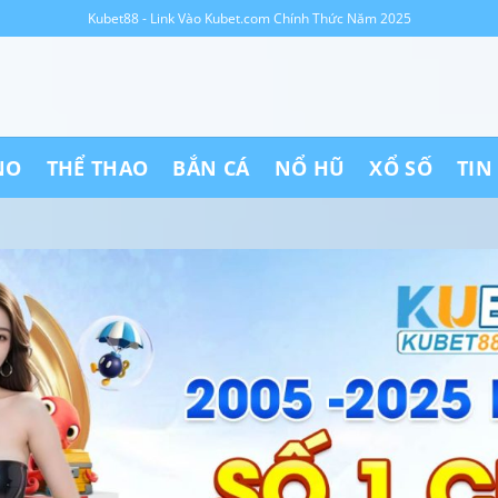
Kubet88 - Link Vào Kubet.com Chính Thức Năm 2025
NO
THỂ THAO
BẮN CÁ
NỔ HŨ
XỔ SỐ
TIN