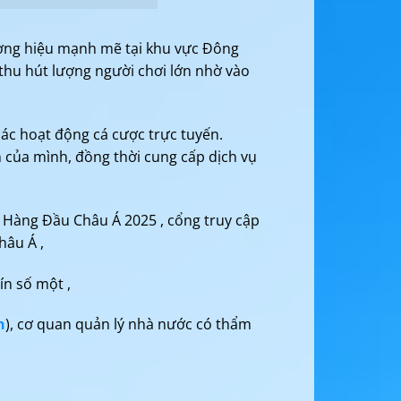
ương hiệu mạnh mẽ tại khu vực Đông
 thu hút lượng người chơi lớn nhờ vào
 các hoạt động cá cược trực tuyến.
 của mình, đồng thời cung cấp dịch vụ
 Hàng Đầu Châu Á 2025 , cổng truy cập
hâu Á ,
ín số một ,
n
), cơ quan quản lý nhà nước có thẩm