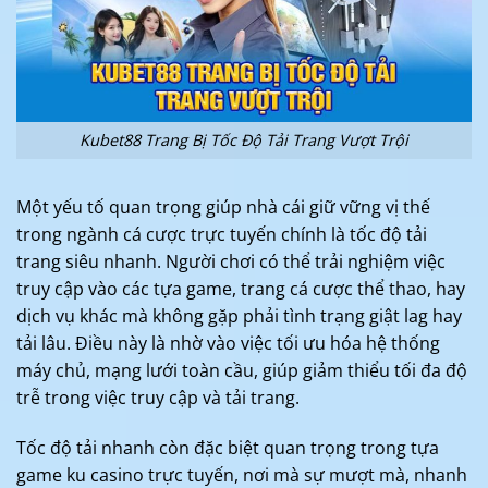
Kubet88 Trang Bị Tốc Độ Tải Trang Vượt Trội
Một yếu tố quan trọng giúp nhà cái giữ vững vị thế
trong ngành cá cược trực tuyến chính là tốc độ tải
trang siêu nhanh. Người chơi có thể trải nghiệm việc
truy cập vào các tựa game, trang cá cược thể thao, hay
dịch vụ khác mà không gặp phải tình trạng giật lag hay
tải lâu. Điều này là nhờ vào việc tối ưu hóa hệ thống
máy chủ, mạng lưới toàn cầu, giúp giảm thiểu tối đa độ
trễ trong việc truy cập và tải trang.
Tốc độ tải nhanh còn đặc biệt quan trọng trong tựa
game ku casino trực tuyến, nơi mà sự mượt mà, nhanh