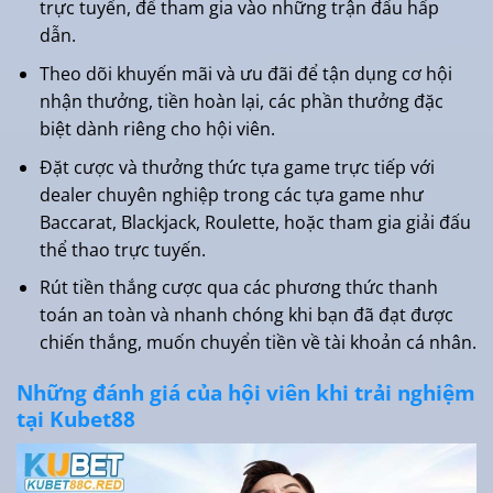
trực tuyến, để tham gia vào những trận đấu hấp
dẫn.
Theo dõi khuyến mãi và ưu đãi để tận dụng cơ hội
nhận thưởng, tiền hoàn lại, các phần thưởng đặc
biệt dành riêng cho hội viên.
Đặt cược và thưởng thức tựa game trực tiếp với
dealer chuyên nghiệp trong các tựa game như
Baccarat, Blackjack, Roulette, hoặc tham gia giải đấu
thể thao trực tuyến.
Rút tiền thắng cược qua các phương thức thanh
toán an toàn và nhanh chóng khi bạn đã đạt được
chiến thắng, muốn chuyển tiền về tài khoản cá nhân.
Những đánh giá của hội viên khi trải nghiệm
tại Kubet88