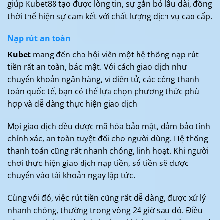
giúp Kubet88 tạo được lòng tin, sự gắn bó lâu dài, đồng
thời thể hiện sự cam kết với chất lượng dịch vụ cao cấp.
Nạp rút an toàn
Kubet
mang đến cho hội viên một hệ thống nạp rút
tiền rất an toàn, bảo mật. Với cách giao dịch như
chuyển khoản ngân hàng, ví điện tử, các cổng thanh
toán quốc tế, bạn có thể lựa chọn phương thức phù
hợp và dễ dàng thực hiện giao dịch.
Mọi giao dịch đều được mã hóa bảo mật, đảm bảo tính
chính xác, an toàn tuyệt đối cho người dùng. Hệ thống
thanh toán cũng rất nhanh chóng, linh hoạt. Khi người
chơi thực hiện giao dịch nạp tiền, số tiền sẽ được
chuyển vào tài khoản ngay lập tức.
Cùng với đó, việc rút tiền cũng rất dễ dàng, được xử lý
nhanh chóng, thường trong vòng 24 giờ sau đó. Điều