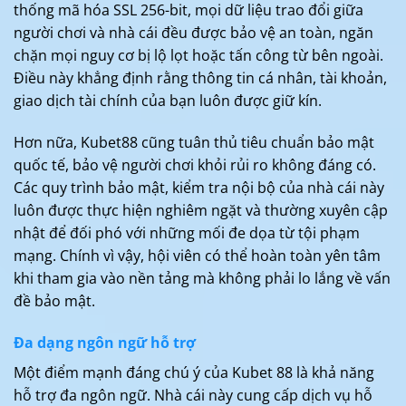
thống mã hóa SSL 256-bit, mọi dữ liệu trao đổi giữa
người chơi và nhà cái đều được bảo vệ an toàn, ngăn
chặn mọi nguy cơ bị lộ lọt hoặc tấn công từ bên ngoài.
Điều này khẳng định rằng thông tin cá nhân, tài khoản,
giao dịch tài chính của bạn luôn được giữ kín.
Hơn nữa, Kubet88 cũng tuân thủ tiêu chuẩn bảo mật
quốc tế, bảo vệ người chơi khỏi rủi ro không đáng có.
Các quy trình bảo mật, kiểm tra nội bộ của nhà cái này
luôn được thực hiện nghiêm ngặt và thường xuyên cập
nhật để đối phó với những mối đe dọa từ tội phạm
mạng. Chính vì vậy, hội viên có thể hoàn toàn yên tâm
khi tham gia vào nền tảng mà không phải lo lắng về vấn
đề bảo mật.
Đa dạng ngôn ngữ hỗ trợ
Một điểm mạnh đáng chú ý của Kubet 88 là khả năng
hỗ trợ đa ngôn ngữ. Nhà cái này cung cấp dịch vụ hỗ