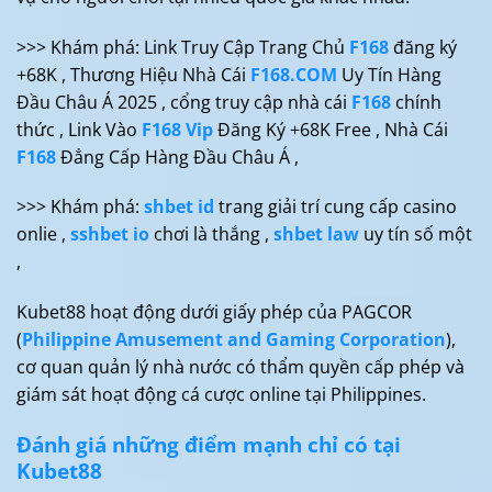
>>> Khám phá:
Link Truy Cập Trang Chủ
F168
đăng ký
+68K , Thương Hiệu Nhà Cái
F168.COM
Uy Tín Hàng
Đầu Châu Á 2025 , cổng truy cập nhà cái
F168
chính
thức , Link Vào
F168 Vip
Đăng Ký +68K Free , Nhà Cái
F168
Đẳng Cấp Hàng Đầu Châu Á ,
>>> Khám phá:
shbet id
trang giải trí cung cấp casino
onlie ,
sshbet io
chơi là thắng ,
shbet law
uy tín số một
,
Kubet88 hoạt động dưới giấy phép của PAGCOR
(
Philippine Amusement and Gaming Corporation
),
cơ quan quản lý nhà nước có thẩm quyền cấp phép và
giám sát hoạt động cá cược online tại Philippines.
Đánh giá những điểm mạnh chỉ có tại
Kubet88