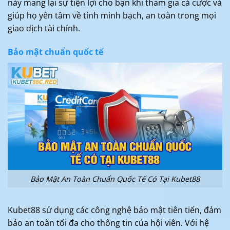
này mang lại sự tiện lợi cho bạn khi tham gia cá cược và
giúp họ yên tâm về tính minh bạch, an toàn trong mọi
giao dịch tài chính.
Bảo mật chuẩn quốc tế
Bảo Mật An Toàn Chuẩn Quốc Tế Có Tại Kubet88
Kubet88 sử dụng các công nghệ bảo mật tiên tiến, đảm
bảo an toàn tối đa cho thông tin của hội viên. Với hệ