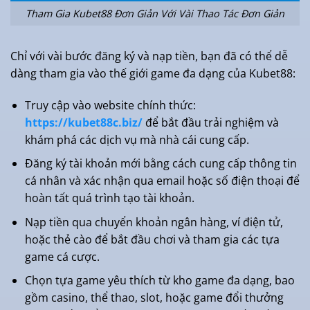
Tham Gia Kubet88 Đơn Giản Với Vài Thao Tác Đơn Giản
Chỉ với vài bước đăng ký và nạp tiền, bạn đã có thể dễ
dàng tham gia vào thế giới game đa dạng của Kubet88:
Truy cập vào website chính thức:
https://kubet88c.biz/
để bắt đầu trải nghiệm và
khám phá các dịch vụ mà nhà cái cung cấp.
Đăng ký tài khoản mới bằng cách cung cấp thông tin
cá nhân và xác nhận qua email hoặc số điện thoại để
hoàn tất quá trình tạo tài khoản.
Nạp tiền qua chuyển khoản ngân hàng, ví điện tử,
hoặc thẻ cào để bắt đầu chơi và tham gia các tựa
game cá cược.
Chọn tựa game yêu thích từ kho game đa dạng, bao
gồm casino, thể thao, slot, hoặc game đổi thưởng