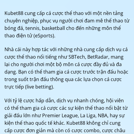
Kubet88 cung cấp cá cược thể thao với một nền tảng
chuyên nghiệp, phục vụ người chơi đam mê thể thao từ
bóng đá, tennis, basketball cho đến những môn thể
thao điện tử (eSports).
Nhà cái này hợp tác với những nhà cung cấp dịch vụ cá
cược thể thao nổi tiếng như SBTech, BetRadar, mang
lại cho người chơi một bộ môn cá cược đầy đủ và đa
dạng. Bạn có thể tham gia cá cược trước trận đấu hoặc
trong suốt trận đấu thông qua các lựa chọn cá cược
trực tiếp (live betting).
Với tỷ lệ cược hấp dẫn, dịch vụ nhanh chóng, hội viên
có thể tham gia cá cược các sự kiện thể thao nổi bật từ
giải đấu lớn như Premier League, La Liga, NBA, hay sự
kiện thể thao quốc tế khác. Kubet88 không chỉ cung
cấp cược đơn giản mà còn có cược combo, cược châu