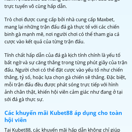
trực tuyến vô cùng hấp dẫn.
Trò chơi được cung cấp bởi nhà cung cấp Maxbet,
mang lại những trận đấu đá gà thực tế với các chiến
binh gà mạnh mẽ, nơi người chơi có thể tham gia cá
cược vào kết quả của từng trận đấu.
Tính chất hấp dẫn của đá gà kịch tính chính là yếu tố
bất ngờ và sự căng thẳng trong từng phút giây của trận
đấu. Người chơi có thể đặt cược vào yếu tố như chiến
thắng, tỷ số, hoặc lựa chọn gà chiến sẽ thắng. Đặc biệt,
mỗi trận đấu đều được phát sóng trực tiếp với hình
ảnh chân thật, khiến hội viên cảm giác như đang ở tại
sới đá gà thực sự.
Các khuyến mãi Kubet88 áp dụng cho toàn
hội viên
Tại Kubet88, các khuyến mãi hấp dẫn không chỉ giúp