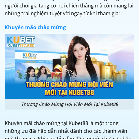
người chơi gia tăng cơ hội chiến thắng mà còn mang lại
những trải nghiệm tuyệt vời ngay từ khi tham gia:
Khuyến mão chào mừng
Thưởng Chào Mừng Hội Viên Mới Tại Kubet88
Khuyến mãi chào mừng tại Kubet88 là một trong
những ưu đãi hấp dẫn nhất dành cho các thành viên
mới tham gia. Khi nạp tiền lần đầu, người chơi sẽ nhận