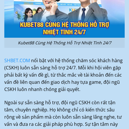
Kubet88 Cùng Hệ Thống Hỗ Trợ Nhiệt Tình 24/7
SHBET.COM
nổi bật với hệ thống chăm sóc khách hàng
(CSKH) luôn sẵn sàng hỗ trợ 24/7. Mỗi khi hội viên gặp
phải bất kỳ vấn đề gì, từ thắc mắc về tài khoản đến các
vấn đề liên quan đến giao dịch hay tựa game, đội ngũ
CSKH luôn nhanh chóng giải quyết.
Ngoài sự sẵn sàng hỗ trợ, đội ngũ CSKH còn rất tận
tâm, chuyên nghiệp. Họ không chỉ có kiến thức sâu
rộng về sản phẩm mà còn luôn sẵn sàng lắng nghe, tư
vấn và đưa ra các giải pháp phù hợp. Sự tận tâm này