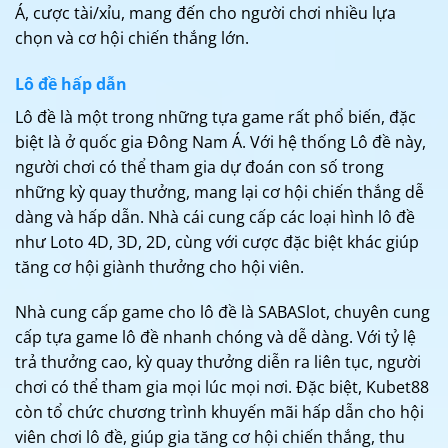
Á, cược tài/xỉu, mang đến cho người chơi nhiều lựa
chọn và cơ hội chiến thắng lớn.
Lô đề hấp dẫn
Lô đề là một trong những tựa game rất phổ biến, đặc
biệt là ở quốc gia Đông Nam Á. Với hệ thống Lô đề này,
người chơi có thể tham gia dự đoán con số trong
những kỳ quay thưởng, mang lại cơ hội chiến thắng dễ
dàng và hấp dẫn. Nhà cái cung cấp các loại hình lô đề
như Loto 4D, 3D, 2D, cùng với cược đặc biệt khác giúp
tăng cơ hội giành thưởng cho hội viên.
Nhà cung cấp game cho lô đề là SABASlot, chuyên cung
cấp tựa game lô đề nhanh chóng và dễ dàng. Với tỷ lệ
trả thưởng cao, kỳ quay thưởng diễn ra liên tục, người
chơi có thể tham gia mọi lúc mọi nơi. Đặc biệt, Kubet88
còn tổ chức chương trình khuyến mãi hấp dẫn cho hội
viên chơi lô đề, giúp gia tăng cơ hội chiến thắng, thu