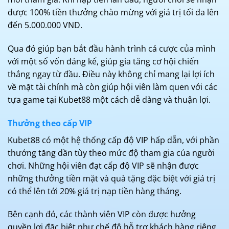
được 100% tiền thưởng chào mừng với giá trị tối đa lên
đến 5.000.000 VND.
Qua đó giúp bạn bắt đầu hành trình cá cược của mình
với một số vốn đáng kể, giúp gia tăng cơ hội chiến
thắng ngay từ đầu. Điều này không chỉ mang lại lợi ích
về mặt tài chính mà còn giúp hội viên làm quen với các
tựa game tại Kubet88 một cách dễ dàng và thuận lợi.
Thưởng theo cấp VIP
Kubet88 có một hệ thống cấp độ VIP hấp dẫn, với phần
thưởng tăng dần tùy theo mức độ tham gia của người
chơi. Những hội viên đạt cấp độ VIP sẽ nhận được
những thưởng tiền mặt và quà tặng đặc biệt với giá trị
có thể lên tới 20% giá trị nạp tiền hàng tháng.
Bên cạnh đó, các thành viên VIP còn được hưởng
quyền lợi đặc biệt như chế độ hỗ trợ khách hàng riêng