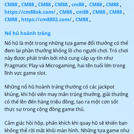
CM88
,
CM88
,
CM88
,
CM88
,
cm88
,
CM88
,
CM88
,
https://cm88ok.com/
,
CM88
,
cm88
,
CM88
,
CM88
,
CM88
,
https://cm8802.com/
,
CM88
,
Nổ hũ hoành tráng
Nổ hũ là một trong những tựa game đổi thưởng có thể
đem lại phần thưởng khổng lồ cho người chơi. Trò chơi
này được phát triển bởi nhà cung cấp uy tín như
Pragmatic Play và Microgaming, hai tên tuổi lớn trong
lĩnh vực game slot.
Những nổ hũ hoành tráng thường có các jackpot
khủng, khi hội viên may mắn trúng thưởng, giải thưởng
có thể lên đến hàng triệu đồng, tạo ra một cơn sốt
thực sự trong cộng đồng game thủ.
Cảm giác hồi hộp, phấn khích khi quay hũ sẽ khiến bạn
không thể rời mắt khỏi màn hình. Những tựa game như