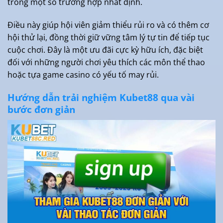
trong một số trường hợp nhất định.
Điều này giúp hội viên giảm thiểu rủi ro và có thêm cơ
hội thử lại, đồng thời giữ vững tâm lý tự tin để tiếp tục
cuộc chơi. Đây là một ưu đãi cực kỳ hữu ích, đặc biệt
đối với những người chơi yêu thích các môn thể thao
hoặc tựa game casino có yếu tố may rủi.
Hướng dẫn trải nghiệm Kubet88 qua vài
bước đơn giản