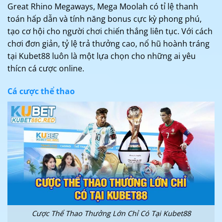
Great Rhino Megaways, Mega Moolah có tỉ lệ thanh
toán hấp dẫn và tính năng bonus cực kỳ phong phú,
tạo cơ hội cho người chơi chiến thắng liên tục. Với cách
chơi đơn giản, tỷ lệ trả thưởng cao, nổ hũ hoành tráng
tại Kubet88 luôn là một lựa chọn cho những ai yêu
thícn cá cược online.
Cá cược thể thao
Cược Thể Thao Thưởng Lớn Chỉ Có Tại Kubet88