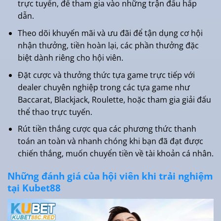
trực tuyến, để tham gia vào những trận đấu hấp
dẫn.
Theo dõi khuyến mãi và ưu đãi để tận dụng cơ hội
nhận thưởng, tiền hoàn lại, các phần thưởng đặc
biệt dành riêng cho hội viên.
Đặt cược và thưởng thức tựa game trực tiếp với
dealer chuyên nghiệp trong các tựa game như
Baccarat, Blackjack, Roulette, hoặc tham gia giải đấu
thể thao trực tuyến.
Rút tiền thắng cược qua các phương thức thanh
toán an toàn và nhanh chóng khi bạn đã đạt được
chiến thắng, muốn chuyển tiền về tài khoản cá nhân.
Những đánh giá của hội viên khi trải nghiệm
tại Kubet88