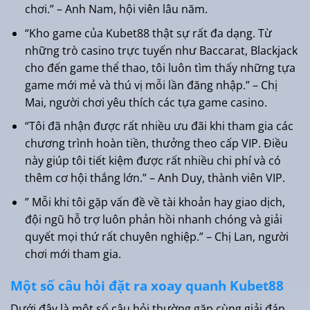
chơi.” – Anh Nam, hội viên lâu năm.
“Kho game của Kubet88 thật sự rất đa dạng. Từ
những trò casino trực tuyến như Baccarat, Blackjack
cho đến game thể thao, tôi luôn tìm thấy những tựa
game mới mẻ và thú vị mỗi lần đăng nhập.” – Chị
Mai, người chơi yêu thích các tựa game casino.
“Tôi đã nhận được rất nhiều ưu đãi khi tham gia các
chương trình hoàn tiền, thưởng theo cấp VIP. Điều
này giúp tôi tiết kiệm được rất nhiều chi phí và có
thêm cơ hội thắng lớn.” – Anh Duy, thành viên VIP.
” Mỗi khi tôi gặp vấn đề về tài khoản hay giao dịch,
đội ngũ hỗ trợ luôn phản hồi nhanh chóng và giải
quyết mọi thứ rất chuyên nghiệp.” – Chị Lan, người
chơi mới tham gia.
Một số câu hỏi đặt ra xoay quanh Kubet88
Dưới đây là một số câu hỏi thường gặp cùng giải đáp