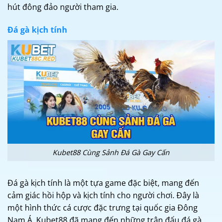
hút đông đảo người tham gia.
Đá gà kịch tính
Kubet88 Cùng Sảnh Đá Gà Gay Cấn
Đá gà kịch tính là một tựa game đặc biệt, mang đến
cảm giác hồi hộp và kịch tính cho người chơi. Đây là
một hình thức cá cược đặc trưng tại quốc gia Đông
Nam Á, Kubet88 đã mang đến những trận đấu đá gà