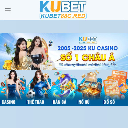
Bỏ
qua
nội
dung