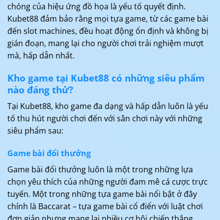
chóng của hiệu ứng đồ họa là yếu tố quyết định.
Kubet88 đảm bảo rằng mọi tựa game, từ các game bài
đến slot machines, đều hoạt động ổn định và không bị
gián đoạn, mang lại cho người chơi trải nghiệm mượt
mà, hấp dẫn nhất.
Kho game tại Kubet88 có những siêu phẩm
nào đáng thử?
Tại Kubet88, kho game đa dạng và hấp dẫn luôn là yếu
tố thu hút người chơi đến với sân chơi này với những
siêu phẩm sau:
Game bài đổi thưởng
Game bài đổi thưởng luôn là một trong những lựa
chọn yêu thích của những người đam mê cá cược trực
tuyến. Một trong những tựa game bài nổi bật ở đây
chính là Baccarat – tựa game bài cổ điển với luật chơi
đơn giản nhưng mang lại nhiều cơ hội chiến thắng.