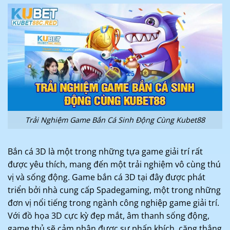
Trải Nghiệm Game Bắn Cá Sinh Động Cùng Kubet88
Bắn cá 3D là một trong những tựa game giải trí rất
được yêu thích, mang đến một trải nghiệm vô cùng thú
vị và sống động. Game bắn cá 3D tại đây được phát
triển bởi nhà cung cấp Spadegaming, một trong những
đơn vị nổi tiếng trong ngành công nghiệp game giải trí.
Với đồ họa 3D cực kỳ đẹp mắt, âm thanh sống động,
game thủ sẽ cảm nhận được sự phấn khích, căng thẳng