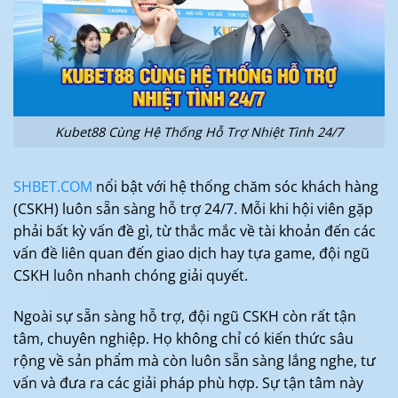
Kubet88 Cùng Hệ Thống Hỗ Trợ Nhiệt Tình 24/7
SHBET.COM
nổi bật với hệ thống chăm sóc khách hàng
(CSKH) luôn sẵn sàng hỗ trợ 24/7. Mỗi khi hội viên gặp
phải bất kỳ vấn đề gì, từ thắc mắc về tài khoản đến các
vấn đề liên quan đến giao dịch hay tựa game, đội ngũ
CSKH luôn nhanh chóng giải quyết.
Ngoài sự sẵn sàng hỗ trợ, đội ngũ CSKH còn rất tận
tâm, chuyên nghiệp. Họ không chỉ có kiến thức sâu
rộng về sản phẩm mà còn luôn sẵn sàng lắng nghe, tư
vấn và đưa ra các giải pháp phù hợp. Sự tận tâm này