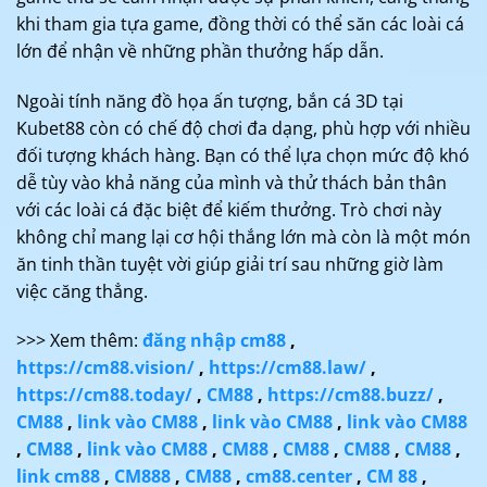
khi tham gia tựa game, đồng thời có thể săn các loài cá
lớn để nhận về những phần thưởng hấp dẫn.
Ngoài tính năng đồ họa ấn tượng, bắn cá 3D tại
Kubet88 còn có chế độ chơi đa dạng, phù hợp với nhiều
đối tượng khách hàng. Bạn có thể lựa chọn mức độ khó
dễ tùy vào khả năng của mình và thử thách bản thân
với các loài cá đặc biệt để kiếm thưởng. Trò chơi này
không chỉ mang lại cơ hội thắng lớn mà còn là một món
ăn tinh thần tuyệt vời giúp giải trí sau những giờ làm
việc căng thẳng.
>>> Xem thêm:
đăng nhập cm88
,
https://cm88.vision/
,
https://cm88.law/
,
https://cm88.today/
,
CM88
,
https://cm88.buzz/
,
CM88
,
link vào CM88
,
link vào CM88
,
link vào CM88
,
CM88
,
link vào CM88
,
CM88
,
CM88
,
CM88
,
CM88
,
link cm88
,
CM888
,
CM88
,
cm88.center
,
CM 88
,