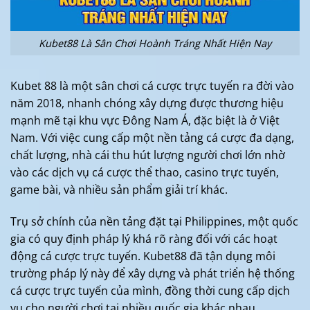
Kubet88 Là Sân Chơi Hoành Tráng Nhất Hiện Nay
Kubet 88 là một sân chơi cá cược trực tuyến ra đời vào
năm 2018, nhanh chóng xây dựng được thương hiệu
mạnh mẽ tại khu vực Đông Nam Á, đặc biệt là ở Việt
Nam. Với việc cung cấp một nền tảng cá cược đa dạng,
chất lượng, nhà cái thu hút lượng người chơi lớn nhờ
vào các dịch vụ cá cược thể thao, casino trực tuyến,
game bài, và nhiều sản phẩm giải trí khác.
Trụ sở chính của nền tảng đặt tại Philippines, một quốc
gia có quy định pháp lý khá rõ ràng đối với các hoạt
động cá cược trực tuyến. Kubet88 đã tận dụng môi
trường pháp lý này để xây dựng và phát triển hệ thống
cá cược trực tuyến của mình, đồng thời cung cấp dịch
vụ cho người chơi tại nhiều quốc gia khác nhau.