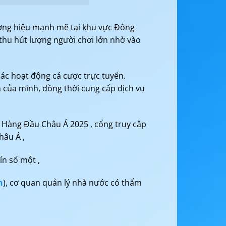
ương hiệu mạnh mẽ tại khu vực Đông
 thu hút lượng người chơi lớn nhờ vào
 các hoạt động cá cược trực tuyến.
 của mình, đồng thời cung cấp dịch vụ
 Hàng Đầu Châu Á 2025 , cổng truy cập
hâu Á ,
ín số một ,
n
), cơ quan quản lý nhà nước có thẩm