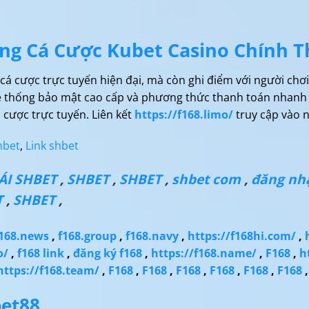
ang Cá Cược Kubet Casino Chính 
 cá cược trực tuyến hiện đại, mà còn ghi điểm với người chơi
 hệ thống bảo mật cao cấp và phương thức thanh toán nhan
 cược trực tuyến.
Liên kết
https://f168.limo/
truy cập vào 
hbet
,
Link shbet
ÁI SHBET
,
SHBET
,
SHBET
,
shbet com
,
đăng nh
T
,
SHBET
,
168.news
,
f168.group
,
f168.navy
,
https://f168hi.com/
,
o/
,
f168 link
,
đăng ký f168
,
https://f168.name/
,
F168
,
h
https://f168.team/
,
F168
,
F168
,
F168
,
F168
,
F168
,
F168
bet88