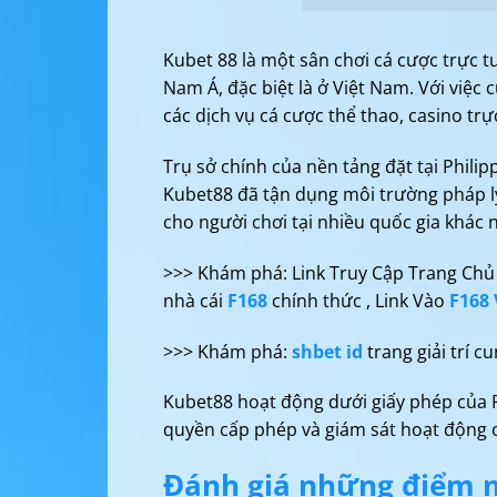
Kubet 88 là một sân chơi cá cược trực
Nam Á, đặc biệt là ở Việt Nam. Với việc
các dịch vụ cá cược thể thao, casino trự
Trụ sở chính của nền tảng đặt tại Philip
Kubet88 đã tận dụng môi trường pháp lý
cho người chơi tại nhiều quốc gia khác 
>>> Khám phá:
Link Truy Cập Trang Ch
nhà cái
F168
chính thức , Link Vào
F168 
>>> Khám phá:
shbet id
trang giải trí c
Kubet88 hoạt động dưới giấy phép của
quyền cấp phép và giám sát hoạt động cá
Đánh giá những điểm m