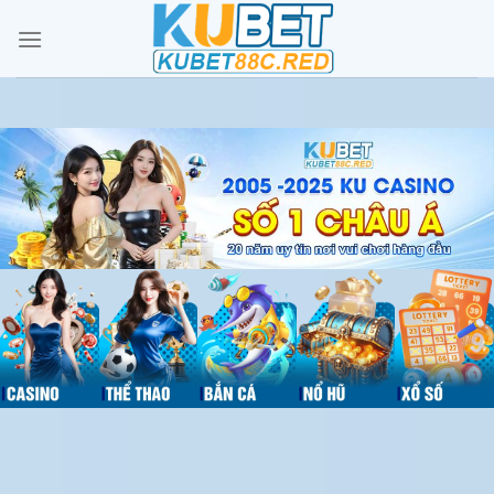
Bỏ
qua
nội
dung