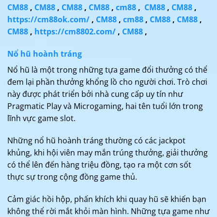
CM88
,
CM88
,
CM88
,
CM88
,
cm88
,
CM88
,
CM88
,
https://cm88ok.com/
,
CM88
,
cm88
,
CM88
,
CM88
,
CM88
,
https://cm8802.com/
,
CM88
,
Nổ hũ hoành tráng
Nổ hũ là một trong những tựa game đổi thưởng có thể
đem lại phần thưởng khổng lồ cho người chơi. Trò chơi
này được phát triển bởi nhà cung cấp uy tín như
Pragmatic Play và Microgaming, hai tên tuổi lớn trong
lĩnh vực game slot.
Những nổ hũ hoành tráng thường có các jackpot
khủng, khi hội viên may mắn trúng thưởng, giải thưởng
có thể lên đến hàng triệu đồng, tạo ra một cơn sốt
thực sự trong cộng đồng game thủ.
Cảm giác hồi hộp, phấn khích khi quay hũ sẽ khiến bạn
không thể rời mắt khỏi màn hình. Những tựa game như