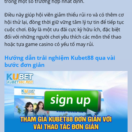
trong một số trường hợp nhất định.
Điều này giúp hội viên giảm thiểu rủi ro và có thêm cơ
hội thử lại, đồng thời giữ vững tâm lý tự tin để tiếp tục
cuộc chơi. Đây là một ưu đãi cực kỳ hữu ích, đặc biệt
đối với những người chơi yêu thích các môn thể thao
hoặc tựa game casino có yếu tố may rủi.
Hướng dẫn trải nghiệm Kubet88 qua vài
bước đơn giản