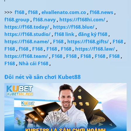
>>>
f168
,
f168
,
elvallenato.com.co
,
f168.news
,
f168.group
,
f168.navy
,
https://f168hi.com/
,
https://f168.today/
,
https://f168.blue/
,
https://f168.studio/
,
f168 link
,
đăng ký f168
,
https://f168.name/
,
F168
,
https://f168.gifts/
,
F168
,
F168
,
f168
,
F168
,
F168
,
F168
,
https://f168.law/
,
https://f168.team/
,
F168
,
F168
,
F168
,
F168
,
F168
,
F168
,
Nhà cái F168
,
Đôi nét về sân chơi Kubet88