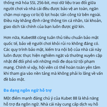
thống mã hóa SSL 256-bit, mọi dữ liệu trao đổi giữa
người chơi và nhà cái đều được bảo vệ an toàn, ngăn
chặn mọi nguy cơ bị lộ lọt hoặc tấn công từ bên ngoài.
Điều này khẳng định rằng thông tin cá nhân, tài khoản,
giao dịch tài chính của bạn luôn được giữ kín.
Hơn nữa, Kubet88 cũng tuân thủ tiêu chuẩn bảo mật
quốc tế, bảo vệ người chơi khỏi rủi ro không đáng có.
Các quy trình bảo mật, kiểm tra nội bộ của nhà cái này
luôn được thực hiện nghiêm ngặt và thường xuyên cập
nhật để đối phó với những mối đe dọa từ tội phạm
mạng. Chính vì vậy, hội viên có thể hoàn toàn yên tâm
khi tham gia vào nền tảng mà không phải lo lắng về vấn
đề bảo mật.
Đa dạng ngôn ngữ hỗ trợ
Một điểm mạnh đáng chú ý của Kubet 88 là khả năng
hỗ trợ đa ngôn ngữ. Nhà cái này cung cấp dịch vụ hỗ