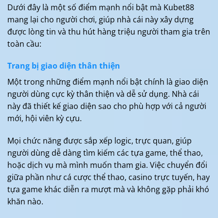
Dưới đây là một số điểm mạnh nổi bật mà Kubet88
mang lại cho người chơi, giúp nhà cái này xây dựng
được lòng tin và thu hút hàng triệu người tham gia trên
toàn cầu:
Trang bị giao diện thân thiện
Một trong những điểm mạnh nổi bật chính là giao diện
người dùng cực kỳ thân thiện và dễ sử dụng. Nhà cái
này đã thiết kế giao diện sao cho phù hợp với cả người
mới, hội viên kỳ cựu.
Mọi chức năng được sắp xếp logic, trực quan, giúp
người dùng dễ dàng tìm kiếm các tựa game, thể thao,
hoặc dịch vụ mà mình muốn tham gia. Việc chuyển đổi
giữa phần như cá cược thể thao, casino trực tuyến, hay
tựa game khác diễn ra mượt mà và không gặp phải khó
khăn nào.