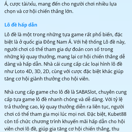
Á, cược tài/xỉu, mang đến cho người chơi nhiều lựa
chọn và cơ hội chiến thắng lớn.
Lô đề hấp dẫn
Lô đề là một trong những tựa game rất phổ biến, đặc
biệt là ở quốc gia Đông Nam Á. Với hệ thống Lô đề này,
người chơi có thể tham gia dự đoán con số trong
những kỳ quay thưởng, mang lại cơ hội chiến thắng dễ
dàng và hấp dẫn. Nhà cái cung cấp các loại hình lô đề
như Loto 4D, 3D, 2D, cùng với cược đặc biệt khác giúp
tăng cơ hội giành thưởng cho hội viên.
Nhà cung cấp game cho lô đề là SABASlot, chuyên cung
cấp tựa game lô đề nhanh chóng và dễ dàng. Với tỷ lệ
trả thưởng cao, kỳ quay thưởng diễn ra liên tục, người
chơi có thể tham gia mọi lúc mọi nơi. Đặc biệt, Kubet88
còn tổ chức chương trình khuyến mãi hấp dẫn cho hội
viên chơi lô đề, giúp gia tăng cơ hội chiến thắng, thu