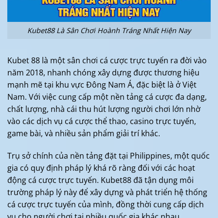
Kubet88 Là Sân Chơi Hoành Tráng Nhất Hiện Nay
Kubet 88 là một sân chơi cá cược trực tuyến ra đời vào
năm 2018, nhanh chóng xây dựng được thương hiệu
mạnh mẽ tại khu vực Đông Nam Á, đặc biệt là ở Việt
Nam. Với việc cung cấp một nền tảng cá cược đa dạng,
chất lượng, nhà cái thu hút lượng người chơi lớn nhờ
vào các dịch vụ cá cược thể thao, casino trực tuyến,
game bài, và nhiều sản phẩm giải trí khác.
Trụ sở chính của nền tảng đặt tại Philippines, một quốc
gia có quy định pháp lý khá rõ ràng đối với các hoạt
động cá cược trực tuyến. Kubet88 đã tận dụng môi
trường pháp lý này để xây dựng và phát triển hệ thống
cá cược trực tuyến của mình, đồng thời cung cấp dịch
vụ cho người chơi tại nhiều quốc gia khác nhau.