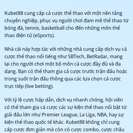
Kubet88 cung cấp cá cược thể thao với một nền tảng
chuyên nghiệp, phục vụ người chơi đam mê thể thao từ
bóng đá, tennis, basketball cho đến những môn thể
thao điện tử (eSports).
Nhà cái này hợp tác với những nhà cung cấp dịch vụ cá
cược thể thao nổi tiếng như SBTech, BetRadar, mang
lại cho người chơi một bộ môn cá cược đầy đủ và đa
dạng. Bạn có thể tham gia cá cược trước trận đấu hoặc
trong suốt trận đấu thông qua các lựa chọn cá cược
trực tiếp (live betting).
Với tỷ lệ cược hấp dẫn, dịch vụ nhanh chóng, hội viên
có thể tham gia cá cược các sự kiện thể thao nổi bật từ
giải đấu lớn như Premier League, La Liga, NBA, hay sự
kiện thể thao quốc tế khác. Kubet88 không chỉ cung
cấp cược đơn giản mà còn có cược combo, cược châu