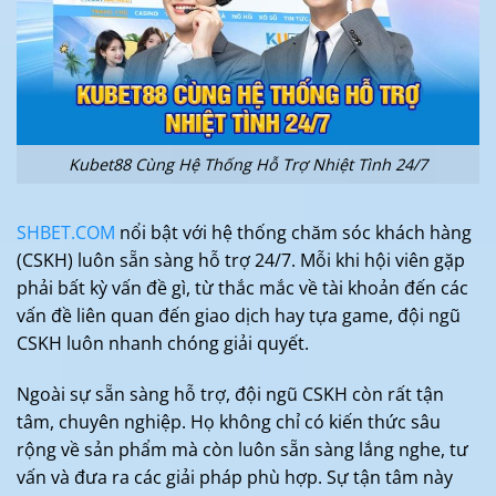
Kubet88 Cùng Hệ Thống Hỗ Trợ Nhiệt Tình 24/7
SHBET.COM
nổi bật với hệ thống chăm sóc khách hàng
(CSKH) luôn sẵn sàng hỗ trợ 24/7. Mỗi khi hội viên gặp
phải bất kỳ vấn đề gì, từ thắc mắc về tài khoản đến các
vấn đề liên quan đến giao dịch hay tựa game, đội ngũ
CSKH luôn nhanh chóng giải quyết.
Ngoài sự sẵn sàng hỗ trợ, đội ngũ CSKH còn rất tận
tâm, chuyên nghiệp. Họ không chỉ có kiến thức sâu
rộng về sản phẩm mà còn luôn sẵn sàng lắng nghe, tư
vấn và đưa ra các giải pháp phù hợp. Sự tận tâm này