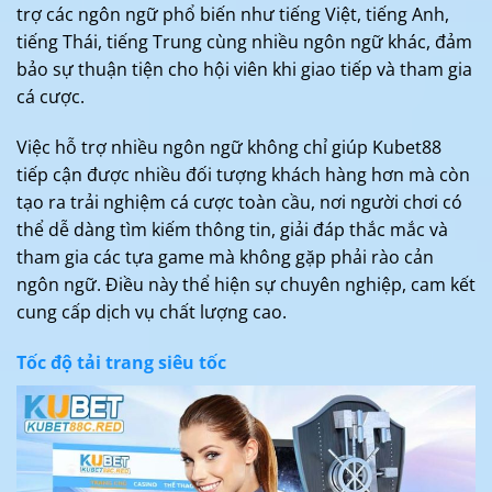
trợ các ngôn ngữ phổ biến như tiếng Việt, tiếng Anh,
tiếng Thái, tiếng Trung cùng nhiều ngôn ngữ khác, đảm
bảo sự thuận tiện cho hội viên khi giao tiếp và tham gia
cá cược.
Việc hỗ trợ nhiều ngôn ngữ không chỉ giúp Kubet88
tiếp cận được nhiều đối tượng khách hàng hơn mà còn
tạo ra trải nghiệm cá cược toàn cầu, nơi người chơi có
thể dễ dàng tìm kiếm thông tin, giải đáp thắc mắc và
tham gia các tựa game mà không gặp phải rào cản
ngôn ngữ. Điều này thể hiện sự chuyên nghiệp, cam kết
cung cấp dịch vụ chất lượng cao.
Tốc độ tải trang siêu tốc