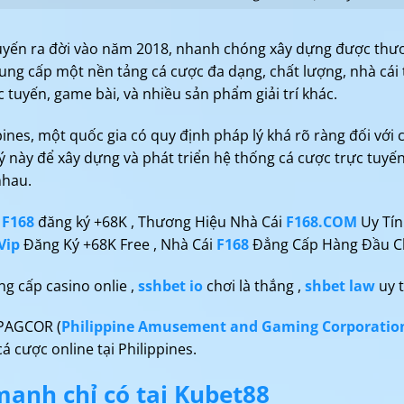
 tuyến ra đời vào năm 2018, nhanh chóng xây dựng được th
 cung cấp một nền tảng cá cược đa dạng, chất lượng, nhà cái
c tuyến, game bài, và nhiều sản phẩm giải trí khác.
pines, một quốc gia có quy định pháp lý khá rõ ràng đối với
 này để xây dựng và phát triển hệ thống cá cược trực tuyến
nhau.
ủ
F168
đăng ký +68K , Thương Hiệu Nhà Cái
F168.COM
Uy Tín
Vip
Đăng Ký +68K Free , Nhà Cái
F168
Đẳng Cấp Hàng Đầu C
ung cấp casino onlie ,
sshbet io
chơi là thắng ,
shbet law
uy t
 PAGCOR (
Philippine Amusement and Gaming Corporatio
 cược online tại Philippines.
ạnh chỉ có tại Kubet88