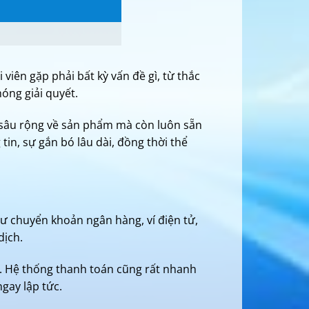
viên gặp phải bất kỳ vấn đề gì, từ thắc
óng giải quyết.
c sâu rộng về sản phẩm mà còn luôn sẵn
in, sự gắn bó lâu dài, đồng thời thể
hư chuyển khoản ngân hàng, ví điện tử,
dịch.
g. Hệ thống thanh toán cũng rất nhanh
ngay lập tức.