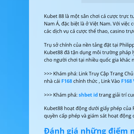
Kubet 88 là một sân chơi cá cược trực
Nam Á, đặc biệt là ở Việt Nam. Với việc
các dịch vụ cá cược thể thao, casino trự
Trụ sở chính của nền tảng đặt tại Philip
Kubet88 đã tận dụng môi trường pháp lý
cho người chơi tại nhiều quốc gia khác 
>>> Khám phá:
Link Truy Cập Trang Ch
nhà cái
F168
chính thức , Link Vào
F168 
>>> Khám phá:
shbet id
trang giải trí c
Kubet88 hoạt động dưới giấy phép của
quyền cấp phép và giám sát hoạt động cá
Đánh giá những điểm m