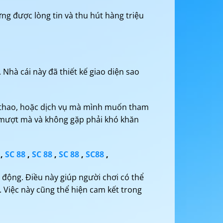
ng được lòng tin và thu hút hàng triệu
Nhà cái này đã thiết kế giao diện sao
ể thao, hoặc dịch vụ mà mình muốn tham
a mượt mà và không gặp phải khó khăn
,
SC 88
,
SC 88
,
SC 88
,
SC88
,
i động. Điều này giúp người chơi có thể
. Việc này cũng thể hiện cam kết trong