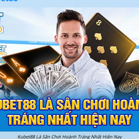
Kubet88 Là Sân Chơi Hoành Tráng Nhất Hiện Nay