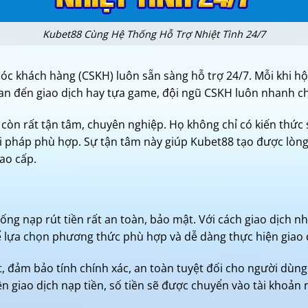
Kubet88 Cùng Hệ Thống Hỗ Trợ Nhiệt Tình 24/7
c khách hàng (CSKH) luôn sẵn sàng hỗ trợ 24/7. Mỗi khi hội 
uan đến giao dịch hay tựa game, đội ngũ CSKH luôn nhanh ch
 còn rất tận tâm, chuyên nghiệp. Họ không chỉ có kiến thứ
ải pháp phù hợp. Sự tận tâm này giúp Kubet88 tạo được lòng t
cao cấp.
ng nạp rút tiền rất an toàn, bảo mật. Với cách giao dịch n
ể lựa chọn phương thức phù hợp và dễ dàng thực hiện giao 
 đảm bảo tính chính xác, an toàn tuyệt đối cho người dùn
ện giao dịch nạp tiền, số tiền sẽ được chuyển vào tài khoản 