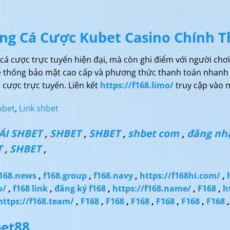
ang Cá Cược Kubet Casino Chính 
 cá cược trực tuyến hiện đại, mà còn ghi điểm với người chơi
 hệ thống bảo mật cao cấp và phương thức thanh toán nhan
 cược trực tuyến.
Liên kết
https://f168.limo/
truy cập vào 
hbet
,
Link shbet
ÁI SHBET
,
SHBET
,
SHBET
,
shbet com
,
đăng nh
T
,
SHBET
,
168.news
,
f168.group
,
f168.navy
,
https://f168hi.com/
,
o/
,
f168 link
,
đăng ký f168
,
https://f168.name/
,
F168
,
h
https://f168.team/
,
F168
,
F168
,
F168
,
F168
,
F168
,
F168
bet88