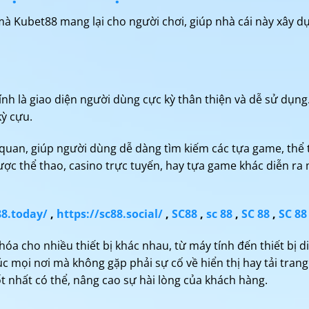
à Kubet88 mang lại cho người chơi, giúp nhà cái này xây dự
 là giao diện người dùng cực kỳ thân thiện và dễ sử dụng. 
kỳ cựu.
c quan, giúp người dùng dễ dàng tìm kiếm các tựa game, th
cược thể thao, casino trực tuyến, hay tựa game khác diễn r
88.today/
,
https://sc88.social/
,
SC88
,
sc 88
,
SC 88
,
SC 88
óa cho nhiều thiết bị khác nhau, từ máy tính đến thiết bị d
c mọi nơi mà không gặp phải sự cố về hiển thị hay tải trang
t nhất có thể, nâng cao sự hài lòng của khách hàng.