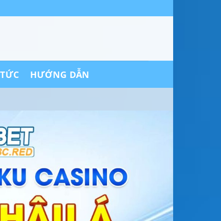
 TỨC
HƯỚNG DẪN