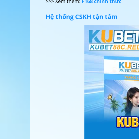
>>> Xem thêm:
F168 chính thức
Hệ thống CSKH tận tâm