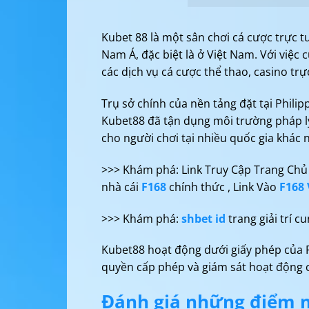
Kubet 88 là một sân chơi cá cược trực
Nam Á, đặc biệt là ở Việt Nam. Với việc
các dịch vụ cá cược thể thao, casino trự
Trụ sở chính của nền tảng đặt tại Philip
Kubet88 đã tận dụng môi trường pháp lý
cho người chơi tại nhiều quốc gia khác 
>>> Khám phá:
Link Truy Cập Trang Ch
nhà cái
F168
chính thức , Link Vào
F168 
>>> Khám phá:
shbet id
trang giải trí c
Kubet88 hoạt động dưới giấy phép của
quyền cấp phép và giám sát hoạt động cá
Đánh giá những điểm m