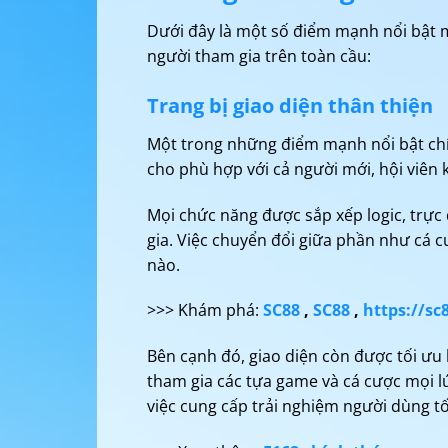
Dưới đây là một số điểm mạnh nổi bật m
người tham gia trên toàn cầu:
Trang bị giao diện thân thiện
Một trong những điểm mạnh nổi bật chính
cho phù hợp với cả người mới, hội viên 
Mọi chức năng được sắp xếp logic, trự
gia. Việc chuyển đổi giữa phần như cá 
nào.
>>> Khám phá:
SC88
,
SC88
,
https://sc
Bên cạnh đó, giao diện còn được tối ưu h
tham gia các tựa game và cá cược mọi lú
việc cung cấp trải nghiệm người dùng tố