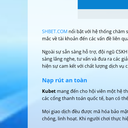
SHBET.COM
nổi bật với hệ thống chăm só
mắc về tài khoản đến các vấn đề liên q
Ngoài sự sẵn sàng hỗ trợ, đội ngũ CSKH
sàng lắng nghe, tư vấn và đưa ra các gi
hiện sự cam kết với chất lượng dịch vụ 
Nạp rút an toàn
Kubet
mang đến cho hội viên một hệ thố
các cổng thanh toán quốc tế, bạn có th
Mọi giao dịch đều được mã hóa bảo mật,
chóng, linh hoạt. Khi người chơi thực hi