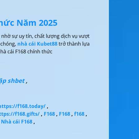
Thức Năm 2025
 nhờ sự uy tín, chất lượng dịch vụ vượt
h chóng,
nhà cái Kubet88
trở thành lựa
nhà cái F168 chính thức
ập shbet
,
https://f168.today/
,
ttps://f168.gifts/
,
F168
,
F168
,
f168
,
,
Nhà cái F168
,