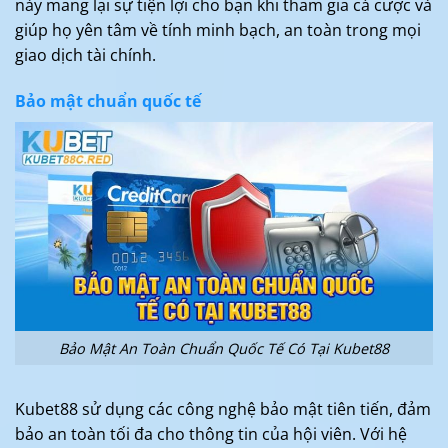
này mang lại sự tiện lợi cho bạn khi tham gia cá cược và
giúp họ yên tâm về tính minh bạch, an toàn trong mọi
giao dịch tài chính.
Bảo mật chuẩn quốc tế
Bảo Mật An Toàn Chuẩn Quốc Tế Có Tại Kubet88
Kubet88 sử dụng các công nghệ bảo mật tiên tiến, đảm
bảo an toàn tối đa cho thông tin của hội viên. Với hệ