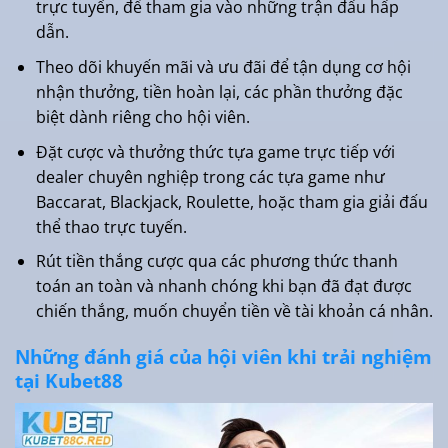
trực tuyến, để tham gia vào những trận đấu hấp
dẫn.
Theo dõi khuyến mãi và ưu đãi để tận dụng cơ hội
nhận thưởng, tiền hoàn lại, các phần thưởng đặc
biệt dành riêng cho hội viên.
Đặt cược và thưởng thức tựa game trực tiếp với
dealer chuyên nghiệp trong các tựa game như
Baccarat, Blackjack, Roulette, hoặc tham gia giải đấu
thể thao trực tuyến.
Rút tiền thắng cược qua các phương thức thanh
toán an toàn và nhanh chóng khi bạn đã đạt được
chiến thắng, muốn chuyển tiền về tài khoản cá nhân.
Những đánh giá của hội viên khi trải nghiệm
tại Kubet88