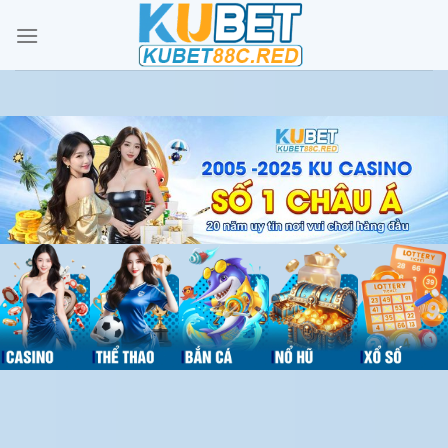
Bỏ
qua
nội
dung