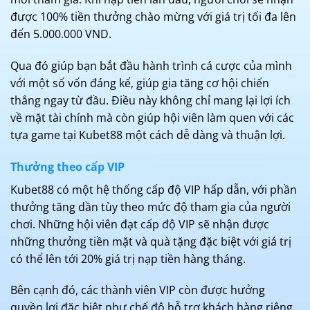
được 100% tiền thưởng chào mừng với giá trị tối đa lên
đến 5.000.000 VND.
Qua đó giúp bạn bắt đầu hành trình cá cược của mình
với một số vốn đáng kể, giúp gia tăng cơ hội chiến
thắng ngay từ đầu. Điều này không chỉ mang lại lợi ích
về mặt tài chính mà còn giúp hội viên làm quen với các
tựa game tại Kubet88 một cách dễ dàng và thuận lợi.
Thưởng theo cấp VIP
Kubet88 có một hệ thống cấp độ VIP hấp dẫn, với phần
thưởng tăng dần tùy theo mức độ tham gia của người
chơi. Những hội viên đạt cấp độ VIP sẽ nhận được
những thưởng tiền mặt và quà tặng đặc biệt với giá trị
có thể lên tới 20% giá trị nạp tiền hàng tháng.
Bên cạnh đó, các thành viên VIP còn được hưởng
quyền lợi đặc biệt như chế độ hỗ trợ khách hàng riêng