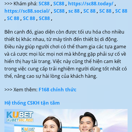
>>> Khám phá:
SC88
,
SC88
,
https://sc88.today/
,
https://sc88.social/
,
SC88
,
sc 88
,
SC 88
,
SC 88
,
SC 88
,
SC 88
,
SC 88
,
SC88
,
Bên cạnh đó, giao diện còn được tối ưu hóa cho nhiều
thiết bị khác nhau, từ máy tính đến thiết bị di động.
Điều này giúp người chơi có thể tham gia các tựa game
và cá cược mọi lúc mọi nơi mà không gặp phải sự cố về
hiển thị hay tải trang. Việc này cũng thể hiện cam kết
trong việc cung cấp trải nghiệm người dùng tốt nhất có
thể, nâng cao sự hài lòng của khách hàng.
>>> Xem thêm:
F168 chính thức
Hệ thống CSKH tận tâm