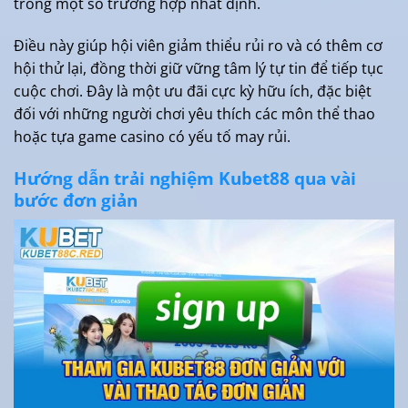
trong một số trường hợp nhất định.
Điều này giúp hội viên giảm thiểu rủi ro và có thêm cơ
hội thử lại, đồng thời giữ vững tâm lý tự tin để tiếp tục
cuộc chơi. Đây là một ưu đãi cực kỳ hữu ích, đặc biệt
đối với những người chơi yêu thích các môn thể thao
hoặc tựa game casino có yếu tố may rủi.
Hướng dẫn trải nghiệm Kubet88 qua vài
bước đơn giản