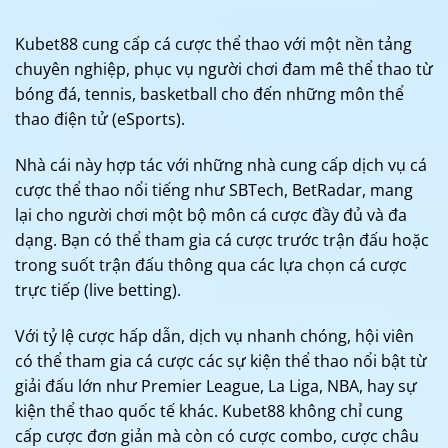
Kubet88 cung cấp cá cược thể thao với một nền tảng
chuyên nghiệp, phục vụ người chơi đam mê thể thao từ
bóng đá, tennis, basketball cho đến những môn thể
thao điện tử (eSports).
Nhà cái này hợp tác với những nhà cung cấp dịch vụ cá
cược thể thao nổi tiếng như SBTech, BetRadar, mang
lại cho người chơi một bộ môn cá cược đầy đủ và đa
dạng. Bạn có thể tham gia cá cược trước trận đấu hoặc
trong suốt trận đấu thông qua các lựa chọn cá cược
trực tiếp (live betting).
Với tỷ lệ cược hấp dẫn, dịch vụ nhanh chóng, hội viên
có thể tham gia cá cược các sự kiện thể thao nổi bật từ
giải đấu lớn như Premier League, La Liga, NBA, hay sự
kiện thể thao quốc tế khác. Kubet88 không chỉ cung
cấp cược đơn giản mà còn có cược combo, cược châu