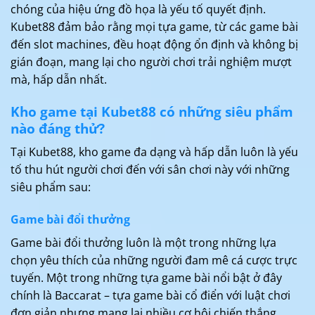
chóng của hiệu ứng đồ họa là yếu tố quyết định.
Kubet88 đảm bảo rằng mọi tựa game, từ các game bài
đến slot machines, đều hoạt động ổn định và không bị
gián đoạn, mang lại cho người chơi trải nghiệm mượt
mà, hấp dẫn nhất.
Kho game tại Kubet88 có những siêu phẩm
nào đáng thử?
Tại Kubet88, kho game đa dạng và hấp dẫn luôn là yếu
tố thu hút người chơi đến với sân chơi này với những
siêu phẩm sau:
Game bài đổi thưởng
Game bài đổi thưởng luôn là một trong những lựa
chọn yêu thích của những người đam mê cá cược trực
tuyến. Một trong những tựa game bài nổi bật ở đây
chính là Baccarat – tựa game bài cổ điển với luật chơi
đơn giản nhưng mang lại nhiều cơ hội chiến thắng.