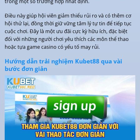
trong một số trường hợp nhất định.
Điều này giúp hội viên giảm thiểu rủi ro và có thêm cơ
hội thử lại, đồng thời giữ vững tâm lý tự tin để tiếp tục
cuộc chơi. Đây là một ưu đãi cực kỳ hữu ích, đặc biệt
đối với những người chơi yêu thích các môn thể thao
hoặc tựa game casino có yếu tố may rủi.
Hướng dẫn trải nghiệm Kubet88 qua vài
bước đơn giản