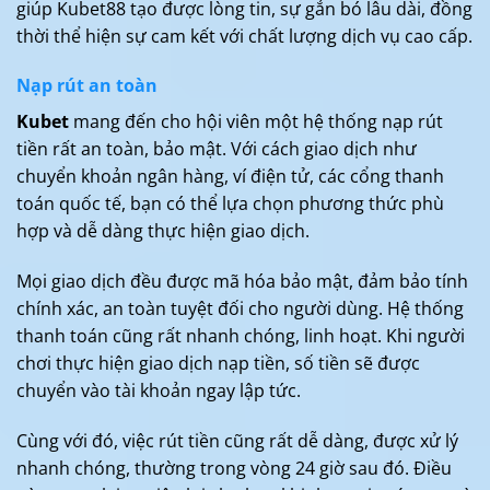
giúp Kubet88 tạo được lòng tin, sự gắn bó lâu dài, đồng
thời thể hiện sự cam kết với chất lượng dịch vụ cao cấp.
Nạp rút an toàn
Kubet
mang đến cho hội viên một hệ thống nạp rút
tiền rất an toàn, bảo mật. Với cách giao dịch như
chuyển khoản ngân hàng, ví điện tử, các cổng thanh
toán quốc tế, bạn có thể lựa chọn phương thức phù
hợp và dễ dàng thực hiện giao dịch.
Mọi giao dịch đều được mã hóa bảo mật, đảm bảo tính
chính xác, an toàn tuyệt đối cho người dùng. Hệ thống
thanh toán cũng rất nhanh chóng, linh hoạt. Khi người
chơi thực hiện giao dịch nạp tiền, số tiền sẽ được
chuyển vào tài khoản ngay lập tức.
Cùng với đó, việc rút tiền cũng rất dễ dàng, được xử lý
nhanh chóng, thường trong vòng 24 giờ sau đó. Điều