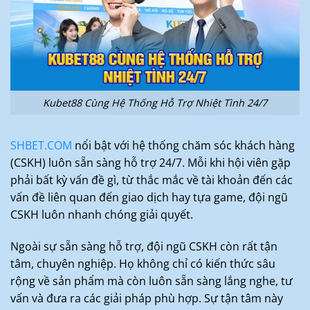
Kubet88 Cùng Hệ Thống Hỗ Trợ Nhiệt Tình 24/7
SHBET.COM
nổi bật với hệ thống chăm sóc khách hàng
(CSKH) luôn sẵn sàng hỗ trợ 24/7. Mỗi khi hội viên gặp
phải bất kỳ vấn đề gì, từ thắc mắc về tài khoản đến các
vấn đề liên quan đến giao dịch hay tựa game, đội ngũ
CSKH luôn nhanh chóng giải quyết.
Ngoài sự sẵn sàng hỗ trợ, đội ngũ CSKH còn rất tận
tâm, chuyên nghiệp. Họ không chỉ có kiến thức sâu
rộng về sản phẩm mà còn luôn sẵn sàng lắng nghe, tư
vấn và đưa ra các giải pháp phù hợp. Sự tận tâm này