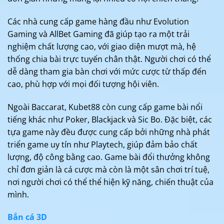
Các nhà cung cấp game hàng đầu như Evolution
Gaming và AllBet Gaming đã giúp tạo ra một trải
nghiệm chất lượng cao, với giao diện mượt mà, hệ
thống chia bài trực tuyến chân thật. Người chơi có thể
dễ dàng tham gia bàn chơi với mức cược từ thấp đến
cao, phù hợp với mọi đối tượng hội viên.
Ngoài Baccarat, Kubet88 còn cung cấp game bài nổi
tiếng khác như Poker, Blackjack và Sic Bo. Đặc biệt, các
tựa game này đều được cung cấp bởi những nhà phát
triển game uy tín như Playtech, giúp đảm bảo chất
lượng, độ công bằng cao. Game bài đổi thưởng không
chỉ đơn giản là cá cược mà còn là một sân chơi trí tuệ,
nơi người chơi có thể thể hiện kỹ năng, chiến thuật của
mình.
Bắn cá 3D