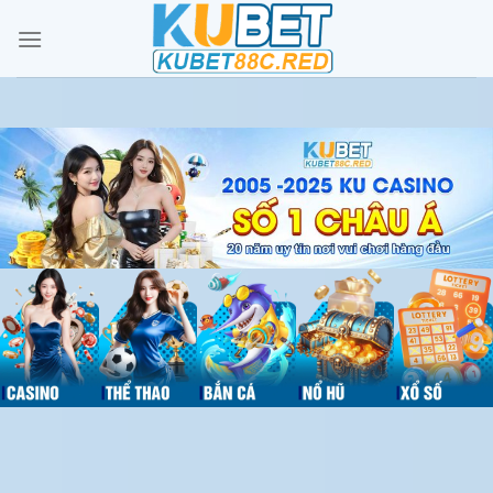
Bỏ
qua
nội
dung