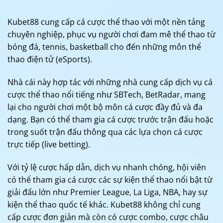
Kubet88 cung cấp cá cược thể thao với một nền tảng
chuyên nghiệp, phục vụ người chơi đam mê thể thao từ
bóng đá, tennis, basketball cho đến những môn thể
thao điện tử (eSports).
Nhà cái này hợp tác với những nhà cung cấp dịch vụ cá
cược thể thao nổi tiếng như SBTech, BetRadar, mang
lại cho người chơi một bộ môn cá cược đầy đủ và đa
dạng. Bạn có thể tham gia cá cược trước trận đấu hoặc
trong suốt trận đấu thông qua các lựa chọn cá cược
trực tiếp (live betting).
Với tỷ lệ cược hấp dẫn, dịch vụ nhanh chóng, hội viên
có thể tham gia cá cược các sự kiện thể thao nổi bật từ
giải đấu lớn như Premier League, La Liga, NBA, hay sự
kiện thể thao quốc tế khác. Kubet88 không chỉ cung
cấp cược đơn giản mà còn có cược combo, cược châu