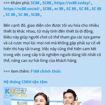
>>> Khám phá:
SC88
,
SC88
,
https://sc88.today/
,
https://sc88.social/
,
SC88
,
sc 88
,
SC 88
,
SC 88
,
SC 88
,
SC 88
,
SC 88
,
SC88
,
Bên cạnh đó, giao diện còn được tối ưu hóa cho nhiều
thiết bị khác nhau, từ máy tính đến thiết bị di động.
Điều này giúp người chơi có thể tham gia các tựa game
và cá cược mọi lúc mọi nơi mà không gặp phải sự cố về
hiển thị hay tải trang. Việc này cũng thể hiện cam kết
trong việc cung cấp trải nghiệm người dùng tốt nhất có
thể, nâng cao sự hài lòng của khách hàng.
>>> Xem thêm:
F168 chính thức
Hệ thống CSKH tận tâm