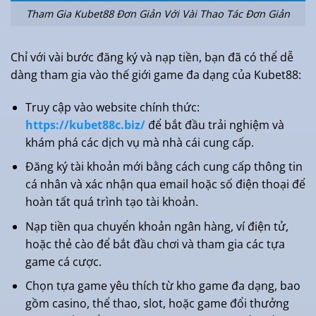
Tham Gia Kubet88 Đơn Giản Với Vài Thao Tác Đơn Giản
Chỉ với vài bước đăng ký và nạp tiền, bạn đã có thể dễ
dàng tham gia vào thế giới game đa dạng của Kubet88:
Truy cập vào website chính thức:
https://kubet88c.biz/
để bắt đầu trải nghiệm và
khám phá các dịch vụ mà nhà cái cung cấp.
Đăng ký tài khoản mới bằng cách cung cấp thông tin
cá nhân và xác nhận qua email hoặc số điện thoại để
hoàn tất quá trình tạo tài khoản.
Nạp tiền qua chuyển khoản ngân hàng, ví điện tử,
hoặc thẻ cào để bắt đầu chơi và tham gia các tựa
game cá cược.
Chọn tựa game yêu thích từ kho game đa dạng, bao
gồm casino, thể thao, slot, hoặc game đổi thưởng