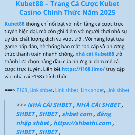
Kubet88 – Trang Cá Cược Kubet
Casino Chính Thức Năm 2025
Kubet88
không chỉ nổi bật với nền tảng cá cược trực
tuyến hiện đại, mà còn ghi điểm với người chơi nhờ sự
uy tín, chất lượng dịch vụ vượt trội. Với hàng loạt tựa
game hấp dẫn, hệ thống bảo mật cao cấp và phương
thức thanh toán nhanh chóng,
nhà cái Kubet88
trở
thành lựa chọn hàng đầu của những ai đam mê cá
cược trực tuyến.
Liên kết
https://f168.limo/
truy cập
vào nhà cái F168 chính thức
===>
F168
,
Link shbet
,
Link shbet
,
Link shbet
,
Link shbet
>>>
NHÀ CÁI SHBET
,
NHÀ CÁI SHBET
,
SHBET
,
SHBET
,
shbet com
,
đăng
nhập shbet
,
https://shbethi.com
,
SHBET
,
SHBET
,