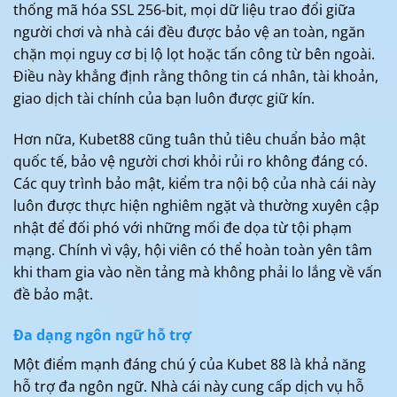
thống mã hóa SSL 256-bit, mọi dữ liệu trao đổi giữa
người chơi và nhà cái đều được bảo vệ an toàn, ngăn
chặn mọi nguy cơ bị lộ lọt hoặc tấn công từ bên ngoài.
Điều này khẳng định rằng thông tin cá nhân, tài khoản,
giao dịch tài chính của bạn luôn được giữ kín.
Hơn nữa, Kubet88 cũng tuân thủ tiêu chuẩn bảo mật
quốc tế, bảo vệ người chơi khỏi rủi ro không đáng có.
Các quy trình bảo mật, kiểm tra nội bộ của nhà cái này
luôn được thực hiện nghiêm ngặt và thường xuyên cập
nhật để đối phó với những mối đe dọa từ tội phạm
mạng. Chính vì vậy, hội viên có thể hoàn toàn yên tâm
khi tham gia vào nền tảng mà không phải lo lắng về vấn
đề bảo mật.
Đa dạng ngôn ngữ hỗ trợ
Một điểm mạnh đáng chú ý của Kubet 88 là khả năng
hỗ trợ đa ngôn ngữ. Nhà cái này cung cấp dịch vụ hỗ