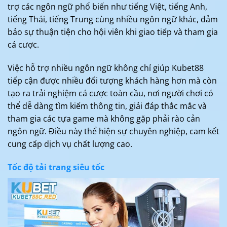
trợ các ngôn ngữ phổ biến như tiếng Việt, tiếng Anh,
tiếng Thái, tiếng Trung cùng nhiều ngôn ngữ khác, đảm
bảo sự thuận tiện cho hội viên khi giao tiếp và tham gia
cá cược.
Việc hỗ trợ nhiều ngôn ngữ không chỉ giúp Kubet88
tiếp cận được nhiều đối tượng khách hàng hơn mà còn
tạo ra trải nghiệm cá cược toàn cầu, nơi người chơi có
thể dễ dàng tìm kiếm thông tin, giải đáp thắc mắc và
tham gia các tựa game mà không gặp phải rào cản
ngôn ngữ. Điều này thể hiện sự chuyên nghiệp, cam kết
cung cấp dịch vụ chất lượng cao.
Tốc độ tải trang siêu tốc