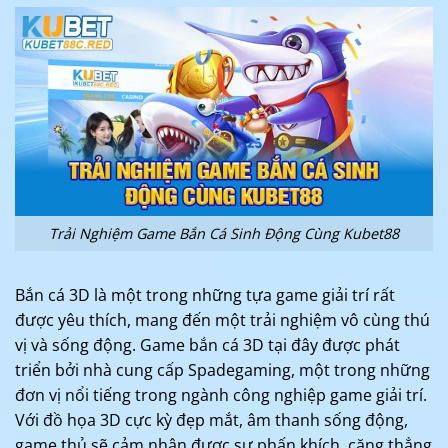
Trải Nghiệm Game Bắn Cá Sinh Động Cùng Kubet88
Bắn cá 3D là một trong những tựa game giải trí rất
được yêu thích, mang đến một trải nghiệm vô cùng thú
vị và sống động. Game bắn cá 3D tại đây được phát
triển bởi nhà cung cấp Spadegaming, một trong những
đơn vị nổi tiếng trong ngành công nghiệp game giải trí.
Với đồ họa 3D cực kỳ đẹp mắt, âm thanh sống động,
game thủ sẽ cảm nhận được sự phấn khích, căng thẳng