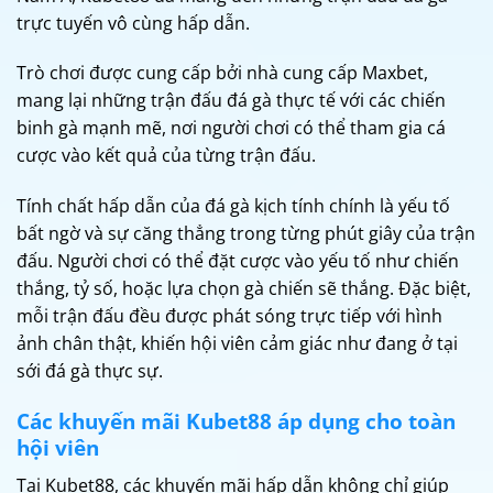
trực tuyến vô cùng hấp dẫn.
Trò chơi được cung cấp bởi nhà cung cấp Maxbet,
mang lại những trận đấu đá gà thực tế với các chiến
binh gà mạnh mẽ, nơi người chơi có thể tham gia cá
cược vào kết quả của từng trận đấu.
Tính chất hấp dẫn của đá gà kịch tính chính là yếu tố
bất ngờ và sự căng thẳng trong từng phút giây của trận
đấu. Người chơi có thể đặt cược vào yếu tố như chiến
thắng, tỷ số, hoặc lựa chọn gà chiến sẽ thắng. Đặc biệt,
mỗi trận đấu đều được phát sóng trực tiếp với hình
ảnh chân thật, khiến hội viên cảm giác như đang ở tại
sới đá gà thực sự.
Các khuyến mãi Kubet88 áp dụng cho toàn
hội viên
Tại Kubet88, các khuyến mãi hấp dẫn không chỉ giúp