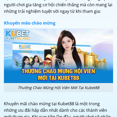
người chơi gia tăng cơ hội chiến thắng mà còn mang lại
những trải nghiệm tuyệt vời ngay từ khi tham gia:
Khuyến mão chào mừng
Thưởng Chào Mừng Hội Viên Mới Tại Kubet88
Khuyến mãi chào mừng tại Kubet88 là một trong
những ưu đãi hấp dẫn nhất dành cho các thành viên
mới tham gia. Khi nạp tiền lần đầu, người chơi sẽ nhận