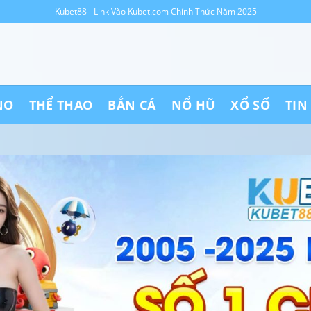
Kubet88 - Link Vào Kubet.com Chính Thức Năm 2025
NO
THỂ THAO
BẮN CÁ
NỔ HŨ
XỔ SỐ
TIN