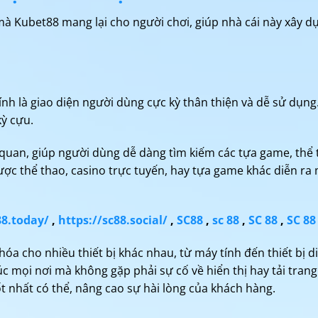
à Kubet88 mang lại cho người chơi, giúp nhà cái này xây dự
 là giao diện người dùng cực kỳ thân thiện và dễ sử dụng. 
kỳ cựu.
c quan, giúp người dùng dễ dàng tìm kiếm các tựa game, th
cược thể thao, casino trực tuyến, hay tựa game khác diễn r
88.today/
,
https://sc88.social/
,
SC88
,
sc 88
,
SC 88
,
SC 88
óa cho nhiều thiết bị khác nhau, từ máy tính đến thiết bị d
c mọi nơi mà không gặp phải sự cố về hiển thị hay tải trang
t nhất có thể, nâng cao sự hài lòng của khách hàng.