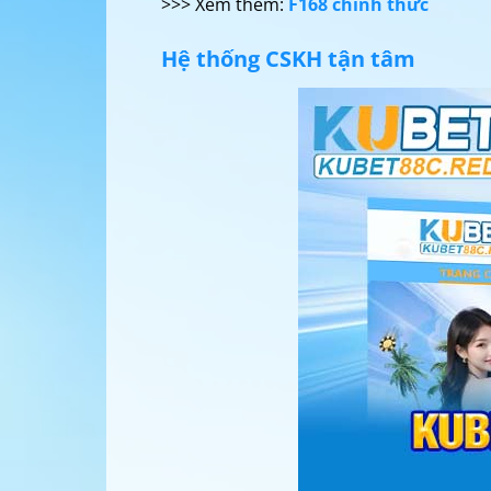
>>> Xem thêm:
F168 chính thức
Hệ thống CSKH tận tâm