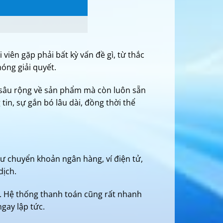
viên gặp phải bất kỳ vấn đề gì, từ thắc
óng giải quyết.
c sâu rộng về sản phẩm mà còn luôn sẵn
in, sự gắn bó lâu dài, đồng thời thể
hư chuyển khoản ngân hàng, ví điện tử,
dịch.
g. Hệ thống thanh toán cũng rất nhanh
ngay lập tức.