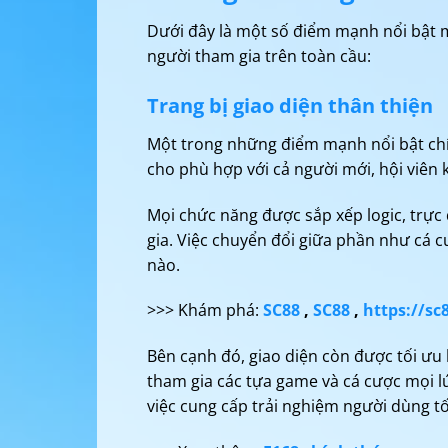
Dưới đây là một số điểm mạnh nổi bật m
người tham gia trên toàn cầu:
Trang bị giao diện thân thiện
Một trong những điểm mạnh nổi bật chính
cho phù hợp với cả người mới, hội viên 
Mọi chức năng được sắp xếp logic, trự
gia. Việc chuyển đổi giữa phần như cá 
nào.
>>> Khám phá:
SC88
,
SC88
,
https://sc
Bên cạnh đó, giao diện còn được tối ưu h
tham gia các tựa game và cá cược mọi lú
việc cung cấp trải nghiệm người dùng tố