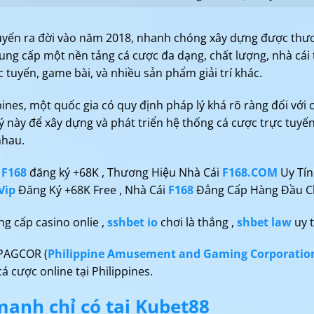
 tuyến ra đời vào năm 2018, nhanh chóng xây dựng được th
 cung cấp một nền tảng cá cược đa dạng, chất lượng, nhà cái
c tuyến, game bài, và nhiều sản phẩm giải trí khác.
pines, một quốc gia có quy định pháp lý khá rõ ràng đối với
 này để xây dựng và phát triển hệ thống cá cược trực tuyến
nhau.
ủ
F168
đăng ký +68K , Thương Hiệu Nhà Cái
F168.COM
Uy Tín
Vip
Đăng Ký +68K Free , Nhà Cái
F168
Đẳng Cấp Hàng Đầu C
ung cấp casino onlie ,
sshbet io
chơi là thắng ,
shbet law
uy t
 PAGCOR (
Philippine Amusement and Gaming Corporatio
 cược online tại Philippines.
ạnh chỉ có tại Kubet88