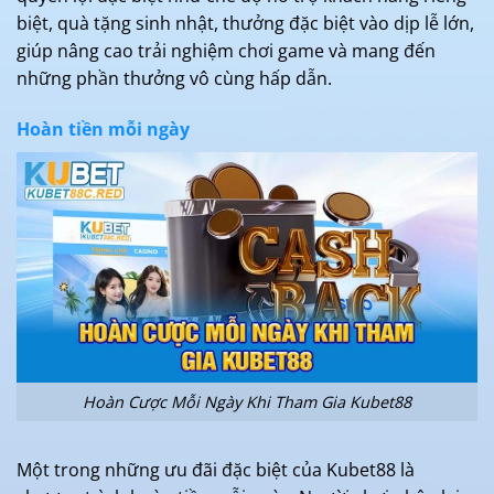
biệt, quà tặng sinh nhật, thưởng đặc biệt vào dịp lễ lớn,
giúp nâng cao trải nghiệm chơi game và mang đến
những phần thưởng vô cùng hấp dẫn.
Hoàn tiền mỗi ngày
Hoàn Cược Mỗi Ngày Khi Tham Gia Kubet88
Một trong những ưu đãi đặc biệt của Kubet88 là