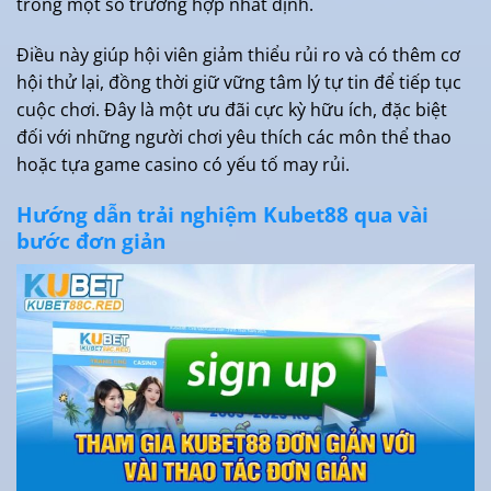
trong một số trường hợp nhất định.
Điều này giúp hội viên giảm thiểu rủi ro và có thêm cơ
hội thử lại, đồng thời giữ vững tâm lý tự tin để tiếp tục
cuộc chơi. Đây là một ưu đãi cực kỳ hữu ích, đặc biệt
đối với những người chơi yêu thích các môn thể thao
hoặc tựa game casino có yếu tố may rủi.
Hướng dẫn trải nghiệm Kubet88 qua vài
bước đơn giản