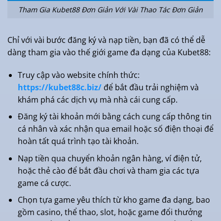
Tham Gia Kubet88 Đơn Giản Với Vài Thao Tác Đơn Giản
Chỉ với vài bước đăng ký và nạp tiền, bạn đã có thể dễ
dàng tham gia vào thế giới game đa dạng của Kubet88:
Truy cập vào website chính thức:
https://kubet88c.biz/
để bắt đầu trải nghiệm và
khám phá các dịch vụ mà nhà cái cung cấp.
Đăng ký tài khoản mới bằng cách cung cấp thông tin
cá nhân và xác nhận qua email hoặc số điện thoại để
hoàn tất quá trình tạo tài khoản.
Nạp tiền qua chuyển khoản ngân hàng, ví điện tử,
hoặc thẻ cào để bắt đầu chơi và tham gia các tựa
game cá cược.
Chọn tựa game yêu thích từ kho game đa dạng, bao
gồm casino, thể thao, slot, hoặc game đổi thưởng