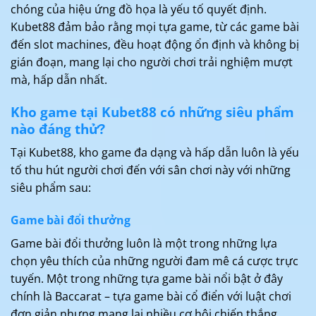
chóng của hiệu ứng đồ họa là yếu tố quyết định.
Kubet88 đảm bảo rằng mọi tựa game, từ các game bài
đến slot machines, đều hoạt động ổn định và không bị
gián đoạn, mang lại cho người chơi trải nghiệm mượt
mà, hấp dẫn nhất.
Kho game tại Kubet88 có những siêu phẩm
nào đáng thử?
Tại Kubet88, kho game đa dạng và hấp dẫn luôn là yếu
tố thu hút người chơi đến với sân chơi này với những
siêu phẩm sau:
Game bài đổi thưởng
Game bài đổi thưởng luôn là một trong những lựa
chọn yêu thích của những người đam mê cá cược trực
tuyến. Một trong những tựa game bài nổi bật ở đây
chính là Baccarat – tựa game bài cổ điển với luật chơi
đơn giản nhưng mang lại nhiều cơ hội chiến thắng.