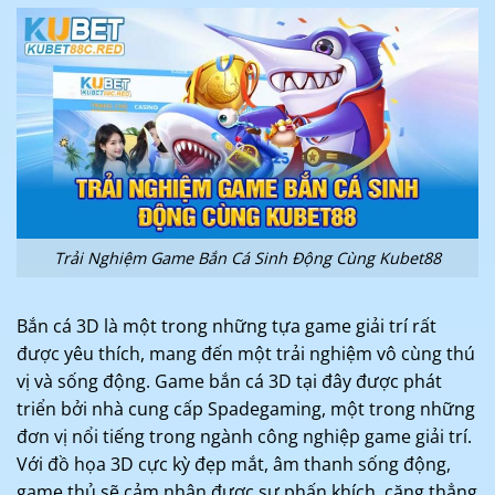
Trải Nghiệm Game Bắn Cá Sinh Động Cùng Kubet88
Bắn cá 3D là một trong những tựa game giải trí rất
được yêu thích, mang đến một trải nghiệm vô cùng thú
vị và sống động. Game bắn cá 3D tại đây được phát
triển bởi nhà cung cấp Spadegaming, một trong những
đơn vị nổi tiếng trong ngành công nghiệp game giải trí.
Với đồ họa 3D cực kỳ đẹp mắt, âm thanh sống động,
game thủ sẽ cảm nhận được sự phấn khích, căng thẳng