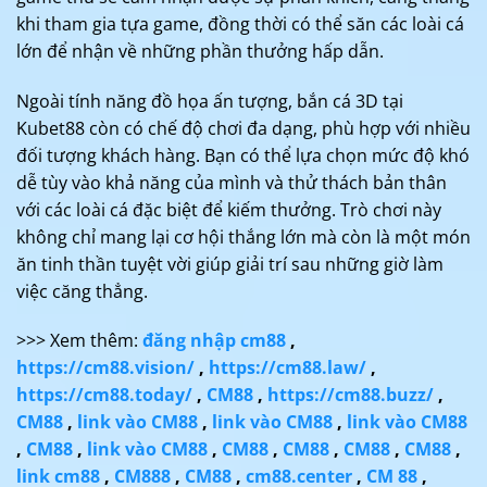
khi tham gia tựa game, đồng thời có thể săn các loài cá
lớn để nhận về những phần thưởng hấp dẫn.
Ngoài tính năng đồ họa ấn tượng, bắn cá 3D tại
Kubet88 còn có chế độ chơi đa dạng, phù hợp với nhiều
đối tượng khách hàng. Bạn có thể lựa chọn mức độ khó
dễ tùy vào khả năng của mình và thử thách bản thân
với các loài cá đặc biệt để kiếm thưởng. Trò chơi này
không chỉ mang lại cơ hội thắng lớn mà còn là một món
ăn tinh thần tuyệt vời giúp giải trí sau những giờ làm
việc căng thẳng.
>>> Xem thêm:
đăng nhập cm88
,
https://cm88.vision/
,
https://cm88.law/
,
https://cm88.today/
,
CM88
,
https://cm88.buzz/
,
CM88
,
link vào CM88
,
link vào CM88
,
link vào CM88
,
CM88
,
link vào CM88
,
CM88
,
CM88
,
CM88
,
CM88
,
link cm88
,
CM888
,
CM88
,
cm88.center
,
CM 88
,