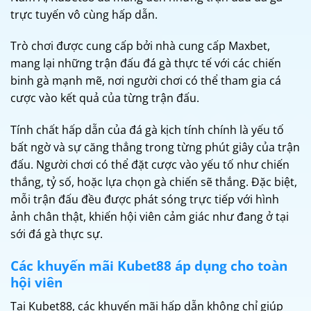
trực tuyến vô cùng hấp dẫn.
Trò chơi được cung cấp bởi nhà cung cấp Maxbet,
mang lại những trận đấu đá gà thực tế với các chiến
binh gà mạnh mẽ, nơi người chơi có thể tham gia cá
cược vào kết quả của từng trận đấu.
Tính chất hấp dẫn của đá gà kịch tính chính là yếu tố
bất ngờ và sự căng thẳng trong từng phút giây của trận
đấu. Người chơi có thể đặt cược vào yếu tố như chiến
thắng, tỷ số, hoặc lựa chọn gà chiến sẽ thắng. Đặc biệt,
mỗi trận đấu đều được phát sóng trực tiếp với hình
ảnh chân thật, khiến hội viên cảm giác như đang ở tại
sới đá gà thực sự.
Các khuyến mãi Kubet88 áp dụng cho toàn
hội viên
Tại Kubet88, các khuyến mãi hấp dẫn không chỉ giúp