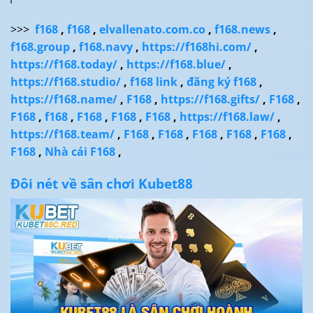
>>>
f168
,
f168
,
elvallenato.com.co
,
f168.news
,
f168.group
,
f168.navy
,
https://f168hi.com/
,
https://f168.today/
,
https://f168.blue/
,
https://f168.studio/
,
f168 link
,
đăng ký f168
,
https://f168.name/
,
F168
,
https://f168.gifts/
,
F168
,
F168
,
f168
,
F168
,
F168
,
F168
,
https://f168.law/
,
https://f168.team/
,
F168
,
F168
,
F168
,
F168
,
F168
,
F168
,
Nhà cái F168
,
Đôi nét về sân chơi Kubet88