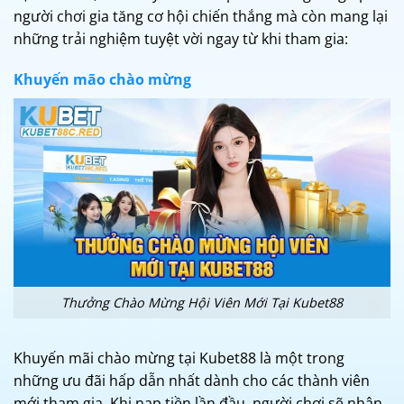
người chơi gia tăng cơ hội chiến thắng mà còn mang lại
những trải nghiệm tuyệt vời ngay từ khi tham gia:
Khuyến mão chào mừng
Thưởng Chào Mừng Hội Viên Mới Tại Kubet88
Khuyến mãi chào mừng tại Kubet88 là một trong
những ưu đãi hấp dẫn nhất dành cho các thành viên
mới tham gia. Khi nạp tiền lần đầu, người chơi sẽ nhận