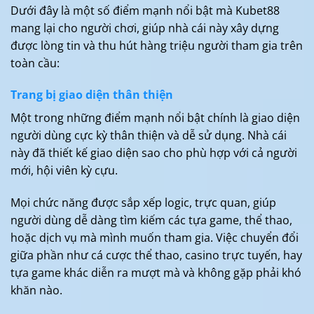
Dưới đây là một số điểm mạnh nổi bật mà Kubet88
mang lại cho người chơi, giúp nhà cái này xây dựng
được lòng tin và thu hút hàng triệu người tham gia trên
toàn cầu:
Trang bị giao diện thân thiện
Một trong những điểm mạnh nổi bật chính là giao diện
người dùng cực kỳ thân thiện và dễ sử dụng. Nhà cái
này đã thiết kế giao diện sao cho phù hợp với cả người
mới, hội viên kỳ cựu.
Mọi chức năng được sắp xếp logic, trực quan, giúp
người dùng dễ dàng tìm kiếm các tựa game, thể thao,
hoặc dịch vụ mà mình muốn tham gia. Việc chuyển đổi
giữa phần như cá cược thể thao, casino trực tuyến, hay
tựa game khác diễn ra mượt mà và không gặp phải khó
khăn nào.