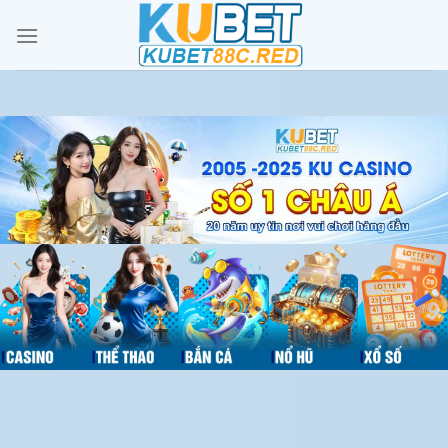
Bỏ
qua
nội
dung