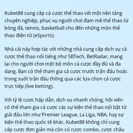
Kubet88 cung cấp cá cược thể thao với một nền tảng
chuyên nghiệp, phục vụ người chơi đam mê thể thao từ
bóng đá, tennis, basketball cho đến những môn thể
thao điện tử (eSports).
Nhà cái này hợp tác với những nhà cung cấp dịch vụ cá
cược thể thao nổi tiếng như SBTech, BetRadar, mang
lại cho người chơi một bộ môn cá cược đầy đủ và đa
dạng. Bạn có thể tham gia cá cược trước trận đấu hoặc
trong suốt trận đấu thông qua các lựa chọn cá cược
trực tiếp (live betting).
Với tỷ lệ cược hấp dẫn, dịch vụ nhanh chóng, hội viên
có thể tham gia cá cược các sự kiện thể thao nổi bật từ
giải đấu lớn như Premier League, La Liga, NBA, hay sự
kiện thể thao quốc tế khác. Kubet88 không chỉ cung
cấp cược đơn giản mà còn có cược combo, cược châu