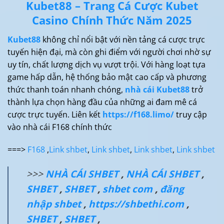
Kubet88 – Trang Cá Cược Kubet
Casino Chính Thức Năm 2025
Kubet88
không chỉ nổi bật với nền tảng cá cược trực
tuyến hiện đại, mà còn ghi điểm với người chơi nhờ sự
uy tín, chất lượng dịch vụ vượt trội. Với hàng loạt tựa
game hấp dẫn, hệ thống bảo mật cao cấp và phương
thức thanh toán nhanh chóng,
nhà cái Kubet88
trở
thành lựa chọn hàng đầu của những ai đam mê cá
cược trực tuyến.
Liên kết
https://f168.limo/
truy cập
vào nhà cái F168 chính thức
===>
F168
,
Link shbet
,
Link shbet
,
Link shbet
,
Link shbet
>>>
NHÀ CÁI SHBET
,
NHÀ CÁI SHBET
,
SHBET
,
SHBET
,
shbet com
,
đăng
nhập shbet
,
https://shbethi.com
,
SHBET
,
SHBET
,