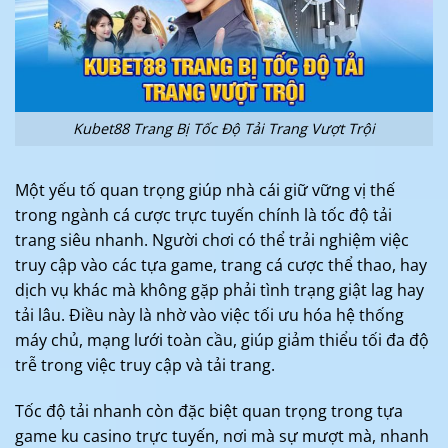
Kubet88 Trang Bị Tốc Độ Tải Trang Vượt Trội
Một yếu tố quan trọng giúp nhà cái giữ vững vị thế
trong ngành cá cược trực tuyến chính là tốc độ tải
trang siêu nhanh. Người chơi có thể trải nghiệm việc
truy cập vào các tựa game, trang cá cược thể thao, hay
dịch vụ khác mà không gặp phải tình trạng giật lag hay
tải lâu. Điều này là nhờ vào việc tối ưu hóa hệ thống
máy chủ, mạng lưới toàn cầu, giúp giảm thiểu tối đa độ
trễ trong việc truy cập và tải trang.
Tốc độ tải nhanh còn đặc biệt quan trọng trong tựa
game ku casino trực tuyến, nơi mà sự mượt mà, nhanh