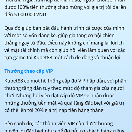
được 100% tiền thưởng chào mừng với giá trị tối đa lên
đến 5.000.000 VND.
Qua đó giúp bạn bắt đầu hành trình cá cược của mình
với một số vốn đáng kể, giúp gia tăng cơ hội chiến
thắng ngay từ đầu. Điều này không chỉ mang lại lợi ích
về mặt tài chính mà còn giúp hội viên làm quen với các
tựa game tại Kubet88 một cách dễ dàng và thuận lợi.
Thưởng theo cấp VIP
Kubet88 có một hệ thống cấp độ VIP hấp dẫn, với phần
thưởng tăng dần tùy theo mức độ tham gia của người
chơi. Những hội viên đạt cấp độ VIP sẽ nhận được
những thưởng tiền mặt và quà tặng đặc biệt với giá trị
có thể lên tới 20% giá trị nạp tiền hàng tháng.
Bên cạnh đó, các thành viên VIP còn được hưởng
quyền lợi đặc biệt như chế độ hỗ trợ khách hàng riêng