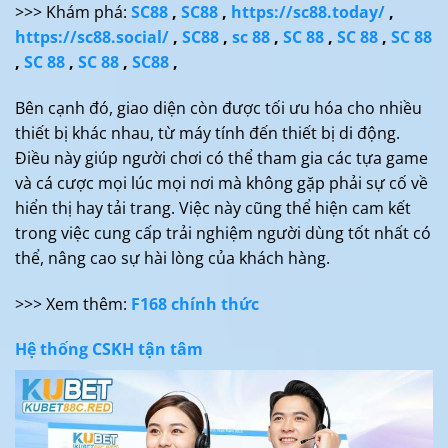
>>> Khám phá:
SC88
,
SC88
,
https://sc88.today/
,
https://sc88.social/
,
SC88
,
sc 88
,
SC 88
,
SC 88
,
SC 88
,
SC 88
,
SC 88
,
SC88
,
Bên cạnh đó, giao diện còn được tối ưu hóa cho nhiều
thiết bị khác nhau, từ máy tính đến thiết bị di động.
Điều này giúp người chơi có thể tham gia các tựa game
và cá cược mọi lúc mọi nơi mà không gặp phải sự cố về
hiển thị hay tải trang. Việc này cũng thể hiện cam kết
trong việc cung cấp trải nghiệm người dùng tốt nhất có
thể, nâng cao sự hài lòng của khách hàng.
>>> Xem thêm:
F168 chính thức
Hệ thống CSKH tận tâm