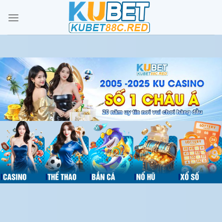
Bỏ
qua
nội
dung