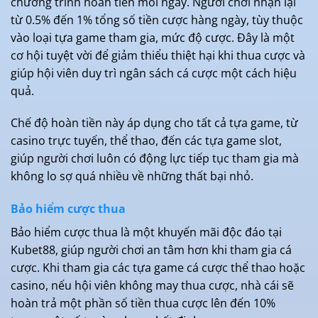
chương trình hoàn tiền mỗi ngày. Người chơi nhận lại
từ 0.5% đến 1% tổng số tiền cược hàng ngày, tùy thuộc
vào loại tựa game tham gia, mức độ cược. Đây là một
cơ hội tuyệt vời để giảm thiểu thiệt hại khi thua cược và
giúp hội viên duy trì ngân sách cá cược một cách hiệu
quả.
Chế độ hoàn tiền này áp dụng cho tất cả tựa game, từ
casino trực tuyến, thể thao, đến các tựa game slot,
giúp người chơi luôn có động lực tiếp tục tham gia mà
không lo sợ quá nhiều về những thất bại nhỏ.
Bảo hiểm cược thua
Bảo hiểm cược thua là một khuyến mãi độc đáo tại
Kubet88, giúp người chơi an tâm hơn khi tham gia cá
cược. Khi tham gia các tựa game cá cược thể thao hoặc
casino, nếu hội viên không may thua cược, nhà cái sẽ
hoàn trả một phần số tiền thua cược lên đến 10%