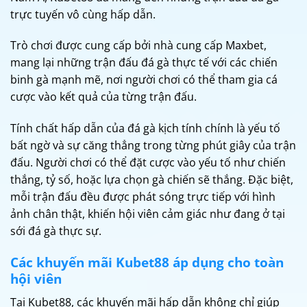
trực tuyến vô cùng hấp dẫn.
Trò chơi được cung cấp bởi nhà cung cấp Maxbet,
mang lại những trận đấu đá gà thực tế với các chiến
binh gà mạnh mẽ, nơi người chơi có thể tham gia cá
cược vào kết quả của từng trận đấu.
Tính chất hấp dẫn của đá gà kịch tính chính là yếu tố
bất ngờ và sự căng thẳng trong từng phút giây của trận
đấu. Người chơi có thể đặt cược vào yếu tố như chiến
thắng, tỷ số, hoặc lựa chọn gà chiến sẽ thắng. Đặc biệt,
mỗi trận đấu đều được phát sóng trực tiếp với hình
ảnh chân thật, khiến hội viên cảm giác như đang ở tại
sới đá gà thực sự.
Các khuyến mãi Kubet88 áp dụng cho toàn
hội viên
Tại Kubet88, các khuyến mãi hấp dẫn không chỉ giúp