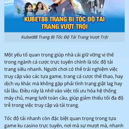
Kubet88 Trang Bị Tốc Độ Tải Trang Vượt Trội
Một yếu tố quan trọng giúp nhà cái giữ vững vị thế
trong ngành cá cược trực tuyến chính là tốc độ tải
trang siêu nhanh. Người chơi có thể trải nghiệm việc
truy cập vào các tựa game, trang cá cược thể thao, hay
dịch vụ khác mà không gặp phải tình trạng giật lag hay
tải lâu. Điều này là nhờ vào việc tối ưu hóa hệ thống
máy chủ, mạng lưới toàn cầu, giúp giảm thiểu tối đa độ
trễ trong việc truy cập và tải trang.
Tốc độ tải nhanh còn đặc biệt quan trọng trong tựa
game ku casino trực tuyến, nơi mà sự mượt mà, nhanh