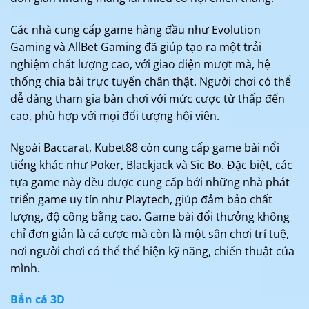
Các nhà cung cấp game hàng đầu như Evolution
Gaming và AllBet Gaming đã giúp tạo ra một trải
nghiệm chất lượng cao, với giao diện mượt mà, hệ
thống chia bài trực tuyến chân thật. Người chơi có thể
dễ dàng tham gia bàn chơi với mức cược từ thấp đến
cao, phù hợp với mọi đối tượng hội viên.
Ngoài Baccarat, Kubet88 còn cung cấp game bài nổi
tiếng khác như Poker, Blackjack và Sic Bo. Đặc biệt, các
tựa game này đều được cung cấp bởi những nhà phát
triển game uy tín như Playtech, giúp đảm bảo chất
lượng, độ công bằng cao. Game bài đổi thưởng không
chỉ đơn giản là cá cược mà còn là một sân chơi trí tuệ,
nơi người chơi có thể thể hiện kỹ năng, chiến thuật của
mình.
Bắn cá 3D