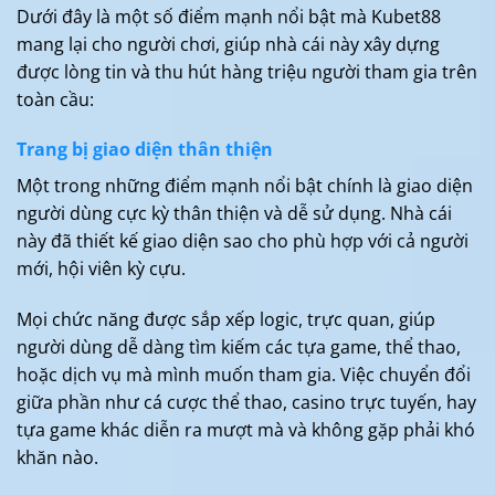
Dưới đây là một số điểm mạnh nổi bật mà Kubet88
mang lại cho người chơi, giúp nhà cái này xây dựng
được lòng tin và thu hút hàng triệu người tham gia trên
toàn cầu:
Trang bị giao diện thân thiện
Một trong những điểm mạnh nổi bật chính là giao diện
người dùng cực kỳ thân thiện và dễ sử dụng. Nhà cái
này đã thiết kế giao diện sao cho phù hợp với cả người
mới, hội viên kỳ cựu.
Mọi chức năng được sắp xếp logic, trực quan, giúp
người dùng dễ dàng tìm kiếm các tựa game, thể thao,
hoặc dịch vụ mà mình muốn tham gia. Việc chuyển đổi
giữa phần như cá cược thể thao, casino trực tuyến, hay
tựa game khác diễn ra mượt mà và không gặp phải khó
khăn nào.