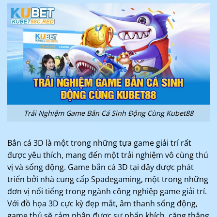
Trải Nghiệm Game Bắn Cá Sinh Động Cùng Kubet88
Bắn cá 3D là một trong những tựa game giải trí rất
được yêu thích, mang đến một trải nghiệm vô cùng thú
vị và sống động. Game bắn cá 3D tại đây được phát
triển bởi nhà cung cấp Spadegaming, một trong những
đơn vị nổi tiếng trong ngành công nghiệp game giải trí.
Với đồ họa 3D cực kỳ đẹp mắt, âm thanh sống động,
game thủ sẽ cảm nhận được sự phấn khích, căng thẳng