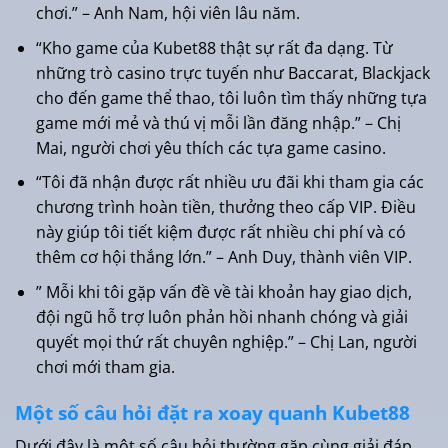
chơi.” – Anh Nam, hội viên lâu năm.
“Kho game của Kubet88 thật sự rất đa dạng. Từ
những trò casino trực tuyến như Baccarat, Blackjack
cho đến game thể thao, tôi luôn tìm thấy những tựa
game mới mẻ và thú vị mỗi lần đăng nhập.” – Chị
Mai, người chơi yêu thích các tựa game casino.
“Tôi đã nhận được rất nhiều ưu đãi khi tham gia các
chương trình hoàn tiền, thưởng theo cấp VIP. Điều
này giúp tôi tiết kiệm được rất nhiều chi phí và có
thêm cơ hội thắng lớn.” – Anh Duy, thành viên VIP.
” Mỗi khi tôi gặp vấn đề về tài khoản hay giao dịch,
đội ngũ hỗ trợ luôn phản hồi nhanh chóng và giải
quyết mọi thứ rất chuyên nghiệp.” – Chị Lan, người
chơi mới tham gia.
Một số câu hỏi đặt ra xoay quanh Kubet88
Dưới đây là một số câu hỏi thường gặp cùng giải đáp