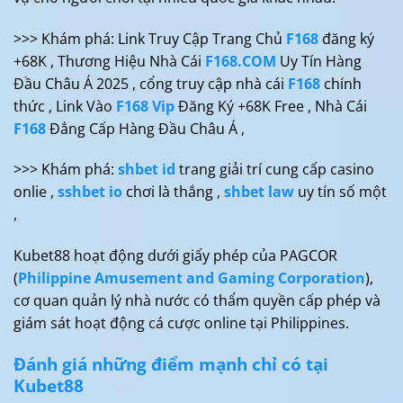
>>> Khám phá:
Link Truy Cập Trang Chủ
F168
đăng ký
+68K , Thương Hiệu Nhà Cái
F168.COM
Uy Tín Hàng
Đầu Châu Á 2025 , cổng truy cập nhà cái
F168
chính
thức , Link Vào
F168 Vip
Đăng Ký +68K Free , Nhà Cái
F168
Đẳng Cấp Hàng Đầu Châu Á ,
>>> Khám phá:
shbet id
trang giải trí cung cấp casino
onlie ,
sshbet io
chơi là thắng ,
shbet law
uy tín số một
,
Kubet88 hoạt động dưới giấy phép của PAGCOR
(
Philippine Amusement and Gaming Corporation
),
cơ quan quản lý nhà nước có thẩm quyền cấp phép và
giám sát hoạt động cá cược online tại Philippines.
Đánh giá những điểm mạnh chỉ có tại
Kubet88