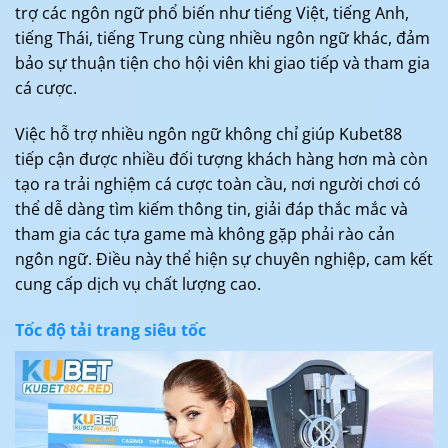
trợ các ngôn ngữ phổ biến như tiếng Việt, tiếng Anh,
tiếng Thái, tiếng Trung cùng nhiều ngôn ngữ khác, đảm
bảo sự thuận tiện cho hội viên khi giao tiếp và tham gia
cá cược.
Việc hỗ trợ nhiều ngôn ngữ không chỉ giúp Kubet88
tiếp cận được nhiều đối tượng khách hàng hơn mà còn
tạo ra trải nghiệm cá cược toàn cầu, nơi người chơi có
thể dễ dàng tìm kiếm thông tin, giải đáp thắc mắc và
tham gia các tựa game mà không gặp phải rào cản
ngôn ngữ. Điều này thể hiện sự chuyên nghiệp, cam kết
cung cấp dịch vụ chất lượng cao.
Tốc độ tải trang siêu tốc