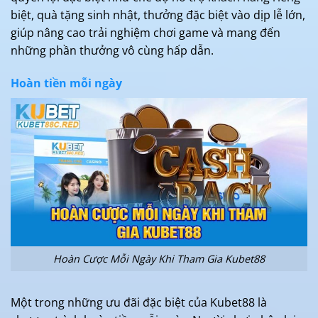
biệt, quà tặng sinh nhật, thưởng đặc biệt vào dịp lễ lớn,
giúp nâng cao trải nghiệm chơi game và mang đến
những phần thưởng vô cùng hấp dẫn.
Hoàn tiền mỗi ngày
Hoàn Cược Mỗi Ngày Khi Tham Gia Kubet88
Một trong những ưu đãi đặc biệt của Kubet88 là