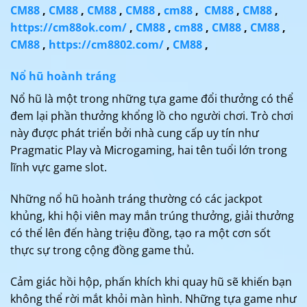
CM88
,
CM88
,
CM88
,
CM88
,
cm88
,
CM88
,
CM88
,
https://cm88ok.com/
,
CM88
,
cm88
,
CM88
,
CM88
,
CM88
,
https://cm8802.com/
,
CM88
,
Nổ hũ hoành tráng
Nổ hũ là một trong những tựa game đổi thưởng có thể
đem lại phần thưởng khổng lồ cho người chơi. Trò chơi
này được phát triển bởi nhà cung cấp uy tín như
Pragmatic Play và Microgaming, hai tên tuổi lớn trong
lĩnh vực game slot.
Những nổ hũ hoành tráng thường có các jackpot
khủng, khi hội viên may mắn trúng thưởng, giải thưởng
có thể lên đến hàng triệu đồng, tạo ra một cơn sốt
thực sự trong cộng đồng game thủ.
Cảm giác hồi hộp, phấn khích khi quay hũ sẽ khiến bạn
không thể rời mắt khỏi màn hình. Những tựa game như