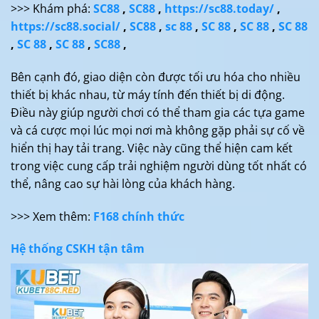
>>> Khám phá:
SC88
,
SC88
,
https://sc88.today/
,
https://sc88.social/
,
SC88
,
sc 88
,
SC 88
,
SC 88
,
SC 88
,
SC 88
,
SC 88
,
SC88
,
Bên cạnh đó, giao diện còn được tối ưu hóa cho nhiều
thiết bị khác nhau, từ máy tính đến thiết bị di động.
Điều này giúp người chơi có thể tham gia các tựa game
và cá cược mọi lúc mọi nơi mà không gặp phải sự cố về
hiển thị hay tải trang. Việc này cũng thể hiện cam kết
trong việc cung cấp trải nghiệm người dùng tốt nhất có
thể, nâng cao sự hài lòng của khách hàng.
>>> Xem thêm:
F168 chính thức
Hệ thống CSKH tận tâm