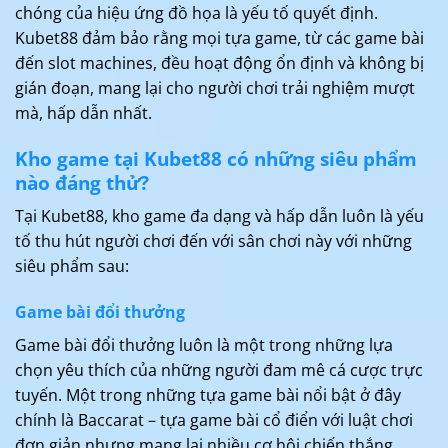
chóng của hiệu ứng đồ họa là yếu tố quyết định.
Kubet88 đảm bảo rằng mọi tựa game, từ các game bài
đến slot machines, đều hoạt động ổn định và không bị
gián đoạn, mang lại cho người chơi trải nghiệm mượt
mà, hấp dẫn nhất.
Kho game tại Kubet88 có những siêu phẩm
nào đáng thử?
Tại Kubet88, kho game đa dạng và hấp dẫn luôn là yếu
tố thu hút người chơi đến với sân chơi này với những
siêu phẩm sau:
Game bài đổi thưởng
Game bài đổi thưởng luôn là một trong những lựa
chọn yêu thích của những người đam mê cá cược trực
tuyến. Một trong những tựa game bài nổi bật ở đây
chính là Baccarat – tựa game bài cổ điển với luật chơi
đơn giản nhưng mang lại nhiều cơ hội chiến thắng.