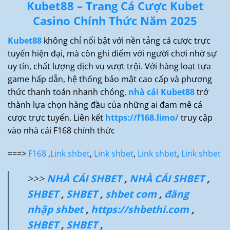
Kubet88 – Trang Cá Cược Kubet
Casino Chính Thức Năm 2025
Kubet88
không chỉ nổi bật với nền tảng cá cược trực
tuyến hiện đại, mà còn ghi điểm với người chơi nhờ sự
uy tín, chất lượng dịch vụ vượt trội. Với hàng loạt tựa
game hấp dẫn, hệ thống bảo mật cao cấp và phương
thức thanh toán nhanh chóng,
nhà cái Kubet88
trở
thành lựa chọn hàng đầu của những ai đam mê cá
cược trực tuyến.
Liên kết
https://f168.limo/
truy cập
vào nhà cái F168 chính thức
===>
F168
,
Link shbet
,
Link shbet
,
Link shbet
,
Link shbet
>>>
NHÀ CÁI SHBET
,
NHÀ CÁI SHBET
,
SHBET
,
SHBET
,
shbet com
,
đăng
nhập shbet
,
https://shbethi.com
,
SHBET
,
SHBET
,