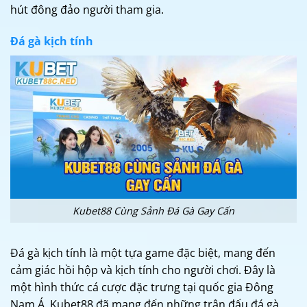
hút đông đảo người tham gia.
Đá gà kịch tính
Kubet88 Cùng Sảnh Đá Gà Gay Cấn
Đá gà kịch tính là một tựa game đặc biệt, mang đến
cảm giác hồi hộp và kịch tính cho người chơi. Đây là
một hình thức cá cược đặc trưng tại quốc gia Đông
Nam Á, Kubet88 đã mang đến những trận đấu đá gà