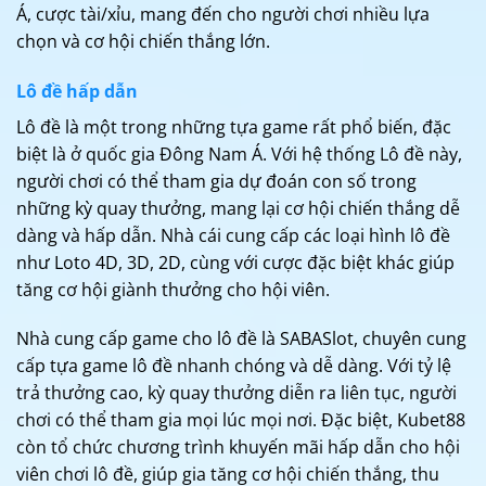
Á, cược tài/xỉu, mang đến cho người chơi nhiều lựa
chọn và cơ hội chiến thắng lớn.
Lô đề hấp dẫn
Lô đề là một trong những tựa game rất phổ biến, đặc
biệt là ở quốc gia Đông Nam Á. Với hệ thống Lô đề này,
người chơi có thể tham gia dự đoán con số trong
những kỳ quay thưởng, mang lại cơ hội chiến thắng dễ
dàng và hấp dẫn. Nhà cái cung cấp các loại hình lô đề
như Loto 4D, 3D, 2D, cùng với cược đặc biệt khác giúp
tăng cơ hội giành thưởng cho hội viên.
Nhà cung cấp game cho lô đề là SABASlot, chuyên cung
cấp tựa game lô đề nhanh chóng và dễ dàng. Với tỷ lệ
trả thưởng cao, kỳ quay thưởng diễn ra liên tục, người
chơi có thể tham gia mọi lúc mọi nơi. Đặc biệt, Kubet88
còn tổ chức chương trình khuyến mãi hấp dẫn cho hội
viên chơi lô đề, giúp gia tăng cơ hội chiến thắng, thu