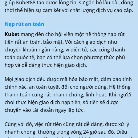
giúp Kubet88 tạo được lòng tin, sự gắn bó lâu dài, đồng
thời thể hiện sự cam kết với chất lượng dịch vụ cao cấp.
Nạp rút an toàn
Kubet
mang đến cho hội viên một hệ thống nạp rút
tiền rất an toàn, bảo mật. Với cách giao dịch như
chuyển khoản ngân hàng, ví điện tử, các cổng thanh
toán quốc tế, bạn có thể lựa chọn phương thức phù
hợp và dễ dàng thực hiện giao dịch.
Mọi giao dịch đều được mã hóa bảo mật, đảm bảo tính
chính xác, an toàn tuyệt đối cho người dùng. Hệ thống
thanh toán cũng rất nhanh chóng, linh hoạt. Khi người
chơi thực hiện giao dịch nạp tiền, số tiền sẽ được
chuyển vào tài khoản ngay lập tức.
Cùng với đó, việc rút tiền cũng rất dễ dàng, được xử lý
nhanh chóng, thường trong vòng 24 giờ sau đó. Điều