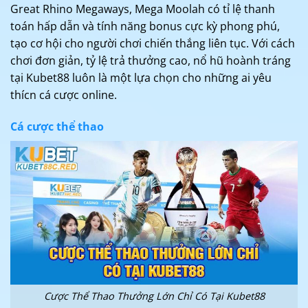
Great Rhino Megaways, Mega Moolah có tỉ lệ thanh
toán hấp dẫn và tính năng bonus cực kỳ phong phú,
tạo cơ hội cho người chơi chiến thắng liên tục. Với cách
chơi đơn giản, tỷ lệ trả thưởng cao, nổ hũ hoành tráng
tại Kubet88 luôn là một lựa chọn cho những ai yêu
thícn cá cược online.
Cá cược thể thao
Cược Thể Thao Thưởng Lớn Chỉ Có Tại Kubet88