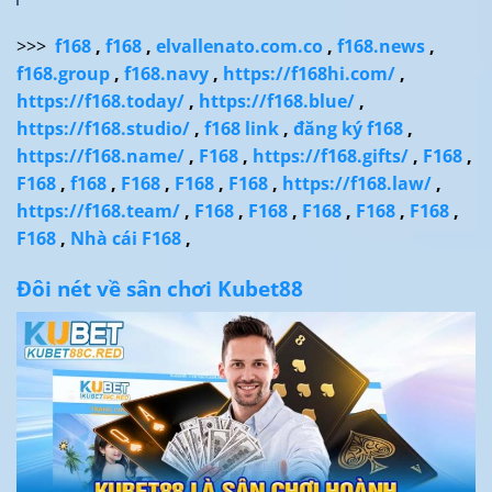
>>>
f168
,
f168
,
elvallenato.com.co
,
f168.news
,
f168.group
,
f168.navy
,
https://f168hi.com/
,
https://f168.today/
,
https://f168.blue/
,
https://f168.studio/
,
f168 link
,
đăng ký f168
,
https://f168.name/
,
F168
,
https://f168.gifts/
,
F168
,
F168
,
f168
,
F168
,
F168
,
F168
,
https://f168.law/
,
https://f168.team/
,
F168
,
F168
,
F168
,
F168
,
F168
,
F168
,
Nhà cái F168
,
Đôi nét về sân chơi Kubet88