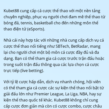
Kubet88 cung cấp cá cược thể thao với một nền tảng
chuyên nghiệp, phục vụ người chơi đam mê thể thao từ
bóng đá, tennis, basketball cho đến những môn thể
thao điện tử (eSports).
Nhà cái này hợp tác với những nhà cung cấp dịch vụ cá
cược thể thao nổi tiếng như SBTech, BetRadar, mang
lại cho người chơi một bộ môn cá cược đầy đủ và đa
dạng. Bạn có thể tham gia cá cược trước trận đấu hoặc
trong suốt trận đấu thông qua các lựa chọn cá cược
trực tiếp (live betting).
Với tỷ lệ cược hấp dẫn, dịch vụ nhanh chóng, hội viên
có thể tham gia cá cược các sự kiện thể thao nổi bật từ
giải đấu lớn như Premier League, La Liga, NBA, hay sự
kiện thể thao quốc tế khác. Kubet88 không chỉ cung
cấp cược đơn giản mà còn có cược combo, cược châu