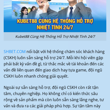
Kubet88 Cùng Hệ Thống Hỗ Trợ Nhiệt Tình 24/7
SHBET.COM
nổi bật với hệ thống chăm sóc khách hàng
(CSKH) luôn sẵn sàng hỗ trợ 24/7. Mỗi khi hội viên gặp
phải bất kỳ vấn đề gì, từ thắc mắc về tài khoản đến các
vấn đề liên quan đến giao dịch hay tựa game, đội ngũ
CSKH luôn nhanh chóng giải quyết.
Ngoài sự sẵn sàng hỗ trợ, đội ngũ CSKH còn rất tận
tâm, chuyên nghiệp. Họ không chỉ có kiến thức sâu
rộng về sản phẩm mà còn luôn sẵn sàng lắng nghe, tư
vấn và đưa ra các giải pháp phù hợp. Sự tận tâm này