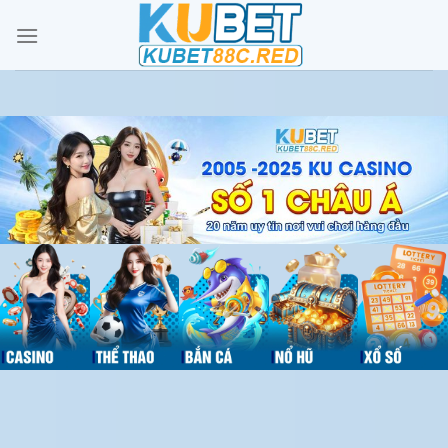
Bỏ
qua
nội
dung