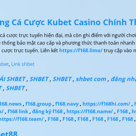
ang Cá Cược Kubet Casino Chính 
 cá cược trực tuyến hiện đại, mà còn ghi điểm với người chơi
 hệ thống bảo mật cao cấp và phương thức thanh toán nhan
 cược trực tuyến.
Liên kết
https://f168.limo/
truy cập vào 
hbet
,
Link shbet
ÁI SHBET
,
SHBET
,
SHBET
,
shbet com
,
đăng nh
T
,
SHBET
,
168.news
,
f168.group
,
f168.navy
,
https://f168hi.com/
,
o/
,
f168 link
,
đăng ký f168
,
https://f168.name/
,
F168
,
h
https://f168.team/
,
F168
,
F168
,
F168
,
F168
,
F168
,
F168
bet88