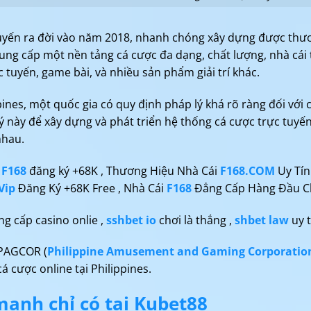
 tuyến ra đời vào năm 2018, nhanh chóng xây dựng được th
 cung cấp một nền tảng cá cược đa dạng, chất lượng, nhà cái
c tuyến, game bài, và nhiều sản phẩm giải trí khác.
pines, một quốc gia có quy định pháp lý khá rõ ràng đối với
 này để xây dựng và phát triển hệ thống cá cược trực tuyến
nhau.
ủ
F168
đăng ký +68K , Thương Hiệu Nhà Cái
F168.COM
Uy Tín
Vip
Đăng Ký +68K Free , Nhà Cái
F168
Đẳng Cấp Hàng Đầu C
ung cấp casino onlie ,
sshbet io
chơi là thắng ,
shbet law
uy t
 PAGCOR (
Philippine Amusement and Gaming Corporatio
 cược online tại Philippines.
ạnh chỉ có tại Kubet88