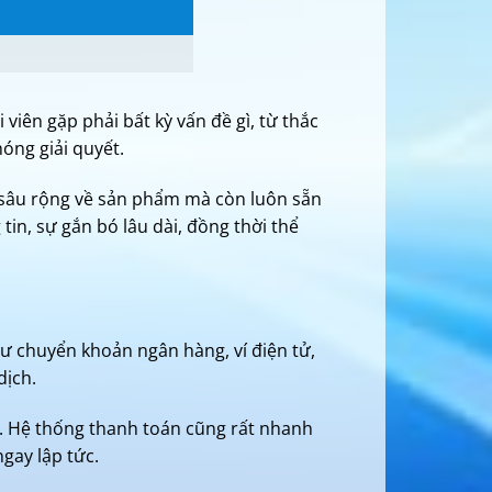
viên gặp phải bất kỳ vấn đề gì, từ thắc
óng giải quyết.
c sâu rộng về sản phẩm mà còn luôn sẵn
in, sự gắn bó lâu dài, đồng thời thể
hư chuyển khoản ngân hàng, ví điện tử,
dịch.
g. Hệ thống thanh toán cũng rất nhanh
ngay lập tức.