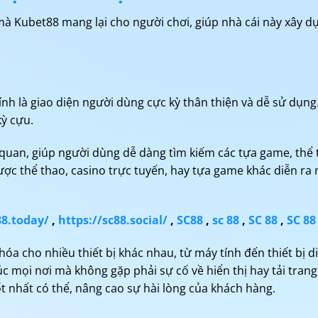
à Kubet88 mang lại cho người chơi, giúp nhà cái này xây dự
 là giao diện người dùng cực kỳ thân thiện và dễ sử dụng. 
kỳ cựu.
c quan, giúp người dùng dễ dàng tìm kiếm các tựa game, th
cược thể thao, casino trực tuyến, hay tựa game khác diễn r
88.today/
,
https://sc88.social/
,
SC88
,
sc 88
,
SC 88
,
SC 88
óa cho nhiều thiết bị khác nhau, từ máy tính đến thiết bị d
c mọi nơi mà không gặp phải sự cố về hiển thị hay tải trang
t nhất có thể, nâng cao sự hài lòng của khách hàng.