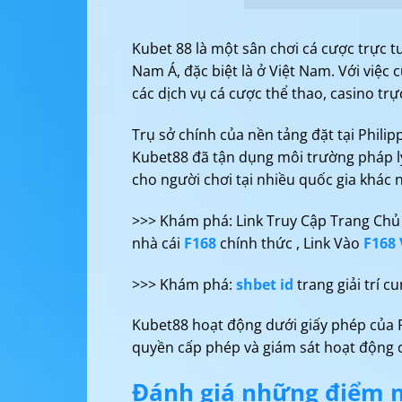
Kubet 88 là một sân chơi cá cược trực
Nam Á, đặc biệt là ở Việt Nam. Với việc
các dịch vụ cá cược thể thao, casino trự
Trụ sở chính của nền tảng đặt tại Philip
Kubet88 đã tận dụng môi trường pháp lý
cho người chơi tại nhiều quốc gia khác 
>>> Khám phá:
Link Truy Cập Trang Ch
nhà cái
F168
chính thức , Link Vào
F168 
>>> Khám phá:
shbet id
trang giải trí c
Kubet88 hoạt động dưới giấy phép của
quyền cấp phép và giám sát hoạt động cá
Đánh giá những điểm m