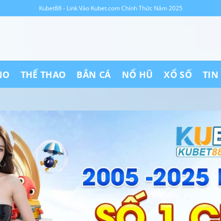
Kubet88 - Link Vào Kubet.com Chính Thức Năm 2025
NO
THỂ THAO
BẮN CÁ
NỔ HŨ
XỔ SỐ
TIN