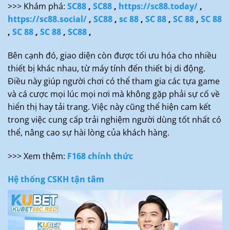
>>> Khám phá:
SC88
,
SC88
,
https://sc88.today/
,
https://sc88.social/
,
SC88
,
sc 88
,
SC 88
,
SC 88
,
SC 88
,
SC 88
,
SC 88
,
SC88
,
Bên cạnh đó, giao diện còn được tối ưu hóa cho nhiều
thiết bị khác nhau, từ máy tính đến thiết bị di động.
Điều này giúp người chơi có thể tham gia các tựa game
và cá cược mọi lúc mọi nơi mà không gặp phải sự cố về
hiển thị hay tải trang. Việc này cũng thể hiện cam kết
trong việc cung cấp trải nghiệm người dùng tốt nhất có
thể, nâng cao sự hài lòng của khách hàng.
>>> Xem thêm:
F168 chính thức
Hệ thống CSKH tận tâm