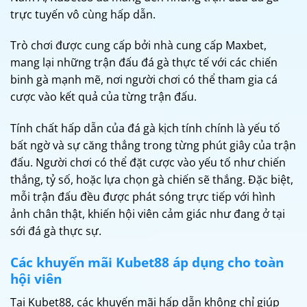
trực tuyến vô cùng hấp dẫn.
Trò chơi được cung cấp bởi nhà cung cấp Maxbet,
mang lại những trận đấu đá gà thực tế với các chiến
binh gà mạnh mẽ, nơi người chơi có thể tham gia cá
cược vào kết quả của từng trận đấu.
Tính chất hấp dẫn của đá gà kịch tính chính là yếu tố
bất ngờ và sự căng thẳng trong từng phút giây của trận
đấu. Người chơi có thể đặt cược vào yếu tố như chiến
thắng, tỷ số, hoặc lựa chọn gà chiến sẽ thắng. Đặc biệt,
mỗi trận đấu đều được phát sóng trực tiếp với hình
ảnh chân thật, khiến hội viên cảm giác như đang ở tại
sới đá gà thực sự.
Các khuyến mãi Kubet88 áp dụng cho toàn
hội viên
Tại Kubet88, các khuyến mãi hấp dẫn không chỉ giúp