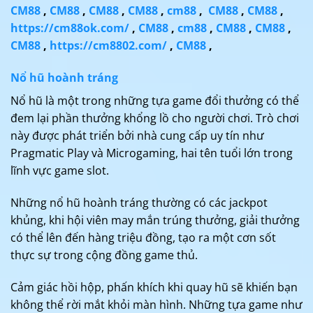
CM88
,
CM88
,
CM88
,
CM88
,
cm88
,
CM88
,
CM88
,
https://cm88ok.com/
,
CM88
,
cm88
,
CM88
,
CM88
,
CM88
,
https://cm8802.com/
,
CM88
,
Nổ hũ hoành tráng
Nổ hũ là một trong những tựa game đổi thưởng có thể
đem lại phần thưởng khổng lồ cho người chơi. Trò chơi
này được phát triển bởi nhà cung cấp uy tín như
Pragmatic Play và Microgaming, hai tên tuổi lớn trong
lĩnh vực game slot.
Những nổ hũ hoành tráng thường có các jackpot
khủng, khi hội viên may mắn trúng thưởng, giải thưởng
có thể lên đến hàng triệu đồng, tạo ra một cơn sốt
thực sự trong cộng đồng game thủ.
Cảm giác hồi hộp, phấn khích khi quay hũ sẽ khiến bạn
không thể rời mắt khỏi màn hình. Những tựa game như