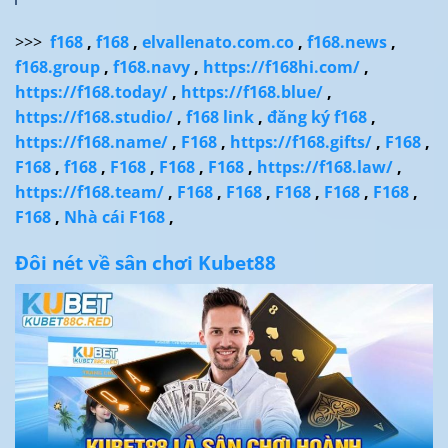
>>>
f168
,
f168
,
elvallenato.com.co
,
f168.news
,
f168.group
,
f168.navy
,
https://f168hi.com/
,
https://f168.today/
,
https://f168.blue/
,
https://f168.studio/
,
f168 link
,
đăng ký f168
,
https://f168.name/
,
F168
,
https://f168.gifts/
,
F168
,
F168
,
f168
,
F168
,
F168
,
F168
,
https://f168.law/
,
https://f168.team/
,
F168
,
F168
,
F168
,
F168
,
F168
,
F168
,
Nhà cái F168
,
Đôi nét về sân chơi Kubet88