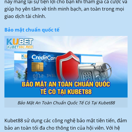
này mang lại sự tiện lợi cho bạn khi tham gia cá cược và
giúp họ yên tâm về tính minh bạch, an toàn trong mọi
giao dịch tài chính.
Bảo mật chuẩn quốc tế
Bảo Mật An Toàn Chuẩn Quốc Tế Có Tại Kubet88
Kubet88 sử dụng các công nghệ bảo mật tiên tiến, đảm
bảo an toàn tối đa cho thông tin của hội viên. Với hệ