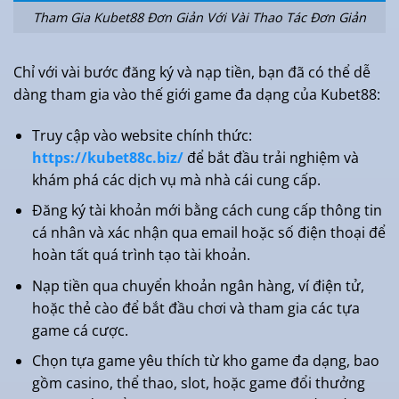
Tham Gia Kubet88 Đơn Giản Với Vài Thao Tác Đơn Giản
Chỉ với vài bước đăng ký và nạp tiền, bạn đã có thể dễ
dàng tham gia vào thế giới game đa dạng của Kubet88:
Truy cập vào website chính thức:
https://kubet88c.biz/
để bắt đầu trải nghiệm và
khám phá các dịch vụ mà nhà cái cung cấp.
Đăng ký tài khoản mới bằng cách cung cấp thông tin
cá nhân và xác nhận qua email hoặc số điện thoại để
hoàn tất quá trình tạo tài khoản.
Nạp tiền qua chuyển khoản ngân hàng, ví điện tử,
hoặc thẻ cào để bắt đầu chơi và tham gia các tựa
game cá cược.
Chọn tựa game yêu thích từ kho game đa dạng, bao
gồm casino, thể thao, slot, hoặc game đổi thưởng