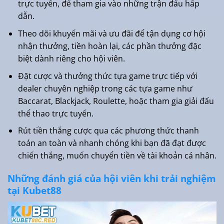
trực tuyến, để tham gia vào những trận đấu hấp
dẫn.
Theo dõi khuyến mãi và ưu đãi để tận dụng cơ hội
nhận thưởng, tiền hoàn lại, các phần thưởng đặc
biệt dành riêng cho hội viên.
Đặt cược và thưởng thức tựa game trực tiếp với
dealer chuyên nghiệp trong các tựa game như
Baccarat, Blackjack, Roulette, hoặc tham gia giải đấu
thể thao trực tuyến.
Rút tiền thắng cược qua các phương thức thanh
toán an toàn và nhanh chóng khi bạn đã đạt được
chiến thắng, muốn chuyển tiền về tài khoản cá nhân.
Những đánh giá của hội viên khi trải nghiệm
tại Kubet88