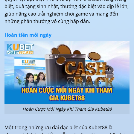
biệt, quà tặng sinh nhật, thưởng đặc biệt vào dịp lễ lớn,
giúp nâng cao trải nghiệm chơi game và mang đến
những phần thưởng vô cùng hấp dẫn.
Hoàn tiền mỗi ngày
Hoàn Cược Mỗi Ngày Khi Tham Gia Kubet88
Một trong những ưu đãi đặc biệt của Kubet88 là