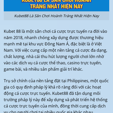
Kubet88 Là Sân Chơi Hoành Tráng Nhất Hiện Nay
Kubet 88 là một sân chơi cá cược trực tuyến ra đời vào
năm 2018, nhanh chóng xây dựng được thương hiệu
mạnh mẽ tại khu vực Đông Nam Á, đặc biệt là ở Việt
Nam. Với việc cung cấp một nền tảng cá cược đa dạng,
chất lượng, nhà cái thu hút lượng người chơi lớn nhờ
vào các dịch vụ cá cược thể thao, casino trực tuyến,
game bài, và nhiều sản phẩm giải trí khác.
Trụ sở chính của nền tảng đặt tại Philippines, một quốc
gia có quy định pháp lý khá rõ ràng đối với các hoạt
động cá cược trực tuyến. Kubet88 đã tận dụng môi
trường pháp lý này để xây dựng và phát triển hệ thống
cá cược trực tuyến của mình, đồng thời cung cấp dịch
vụ cho người chơi tại nhiều quốc gia khác nhau.