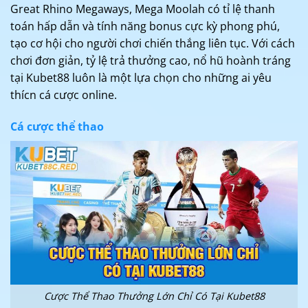
Great Rhino Megaways, Mega Moolah có tỉ lệ thanh
toán hấp dẫn và tính năng bonus cực kỳ phong phú,
tạo cơ hội cho người chơi chiến thắng liên tục. Với cách
chơi đơn giản, tỷ lệ trả thưởng cao, nổ hũ hoành tráng
tại Kubet88 luôn là một lựa chọn cho những ai yêu
thícn cá cược online.
Cá cược thể thao
Cược Thể Thao Thưởng Lớn Chỉ Có Tại Kubet88