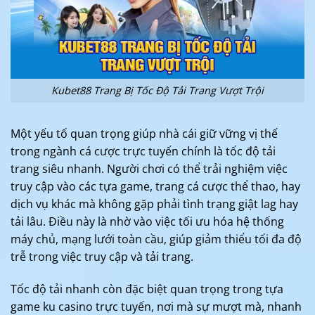
Kubet88 Trang Bị Tốc Độ Tải Trang Vượt Trội
Một yếu tố quan trọng giúp nhà cái giữ vững vị thế
trong ngành cá cược trực tuyến chính là tốc độ tải
trang siêu nhanh. Người chơi có thể trải nghiệm việc
truy cập vào các tựa game, trang cá cược thể thao, hay
dịch vụ khác mà không gặp phải tình trạng giật lag hay
tải lâu. Điều này là nhờ vào việc tối ưu hóa hệ thống
máy chủ, mạng lưới toàn cầu, giúp giảm thiểu tối đa độ
trễ trong việc truy cập và tải trang.
Tốc độ tải nhanh còn đặc biệt quan trọng trong tựa
game ku casino trực tuyến, nơi mà sự mượt mà, nhanh