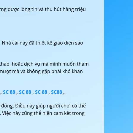
ng được lòng tin và thu hút hàng triệu
Nhà cái này đã thiết kế giao diện sao
ể thao, hoặc dịch vụ mà mình muốn tham
a mượt mà và không gặp phải khó khăn
,
SC 88
,
SC 88
,
SC 88
,
SC88
,
i động. Điều này giúp người chơi có thể
. Việc này cũng thể hiện cam kết trong