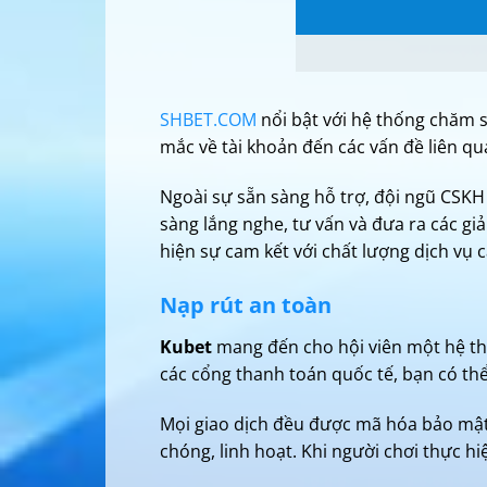
SHBET.COM
nổi bật với hệ thống chăm só
mắc về tài khoản đến các vấn đề liên q
Ngoài sự sẵn sàng hỗ trợ, đội ngũ CSKH
sàng lắng nghe, tư vấn và đưa ra các gi
hiện sự cam kết với chất lượng dịch vụ 
Nạp rút an toàn
Kubet
mang đến cho hội viên một hệ thố
các cổng thanh toán quốc tế, bạn có th
Mọi giao dịch đều được mã hóa bảo mật,
chóng, linh hoạt. Khi người chơi thực hi