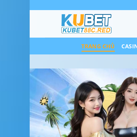
Bỏ
qua
nội
dung
TRANG CHỦ
CASI