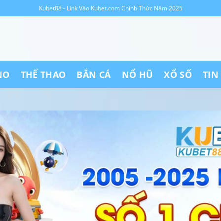
Kubet88 - Link Vào Kubet.com Chính Thức Năm 2025
NO
THỂ THAO
BẮN CÁ
NỔ HŨ
XỔ SỐ
TIN