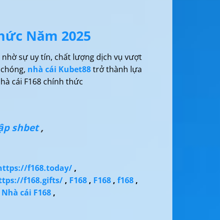
Thức Năm 2025
 nhờ sự uy tín, chất lượng dịch vụ vượt
h chóng,
nhà cái Kubet88
trở thành lựa
nhà cái F168 chính thức
ập shbet
,
https://f168.today/
,
ttps://f168.gifts/
,
F168
,
F168
,
f168
,
,
Nhà cái F168
,