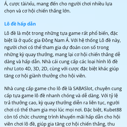
Á, cược tài/xỉu, mang đến cho người chơi nhiều lựa
chọn và cơ hội chiến thắng lớn.
Lô đề hấp dẫn
Lô đề là một trong những tựa game rất phổ biến, đặc
biệt là ở quốc gia Đông Nam Á. Với hệ thống Lô đề này,
người chơi có thể tham gia dự đoán con số trong
những kỳ quay thưởng, mang lại cơ hội chiến thắng dễ
dàng và hấp dẫn. Nhà cái cung cấp các loại hình lô đề
như Loto 4D, 3D, 2D, cùng với cược đặc biệt khác giúp
tăng cơ hội giành thưởng cho hội viên.
Nhà cung cấp game cho lô đề là SABASlot, chuyên cung
cấp tựa game lô đề nhanh chóng và dễ dàng. Với tỷ lệ
trả thưởng cao, kỳ quay thưởng diễn ra liên tục, người
chơi có thể tham gia mọi lúc mọi nơi. Đặc biệt, Kubet88
còn tổ chức chương trình khuyến mãi hấp dẫn cho hội
viên chơi lô đề, giúp gia tăng cơ hội chiến thắng, thu