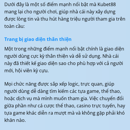
Dưới đây là một số điểm mạnh nổi bật mà Kubet88
mang lại cho người chơi, giúp nhà cái này xây dựng
được lòng tin và thu hút hàng triệu người tham gia trên
toàn cầu:
Trang bị giao diện thân thiện
Một trong những điểm mạnh nổi bật chính là giao diện
người dùng cực kỳ thân thiện và dễ sử dụng. Nhà cái
này đã thiết kế giao diện sao cho phù hợp với cả người
mới, hội viên kỳ cựu.
Mọi chức năng được sắp xếp logic, trực quan, giúp
người dùng dễ dàng tìm kiếm các tựa game, thể thao,
hoặc dịch vụ mà mình muốn tham gia. Việc chuyển đổi
giữa phần như cá cược thể thao, casino trực tuyến, hay
tựa game khác diễn ra mượt mà và không gặp phải khó
khăn nào.