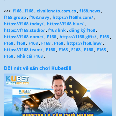
>>>
f168
,
f168
,
elvallenato.com.co
,
f168.news
,
f168.group
,
f168.navy
,
https://f168hi.com/
,
https://f168.today/
,
https://f168.blue/
,
https://f168.studio/
,
f168 link
,
đăng ký f168
,
https://f168.name/
,
F168
,
https://f168.gifts/
,
F168
,
F168
,
f168
,
F168
,
F168
,
F168
,
https://f168.law/
,
https://f168.team/
,
F168
,
F168
,
F168
,
F168
,
F168
,
F168
,
Nhà cái F168
,
Đôi nét về sân chơi Kubet88