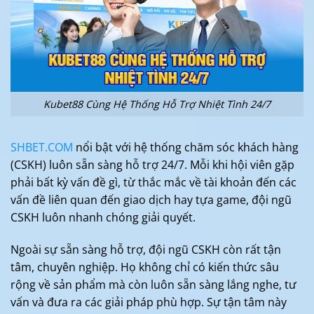
Kubet88 Cùng Hệ Thống Hỗ Trợ Nhiệt Tình 24/7
SHBET.COM
nổi bật với hệ thống chăm sóc khách hàng
(CSKH) luôn sẵn sàng hỗ trợ 24/7. Mỗi khi hội viên gặp
phải bất kỳ vấn đề gì, từ thắc mắc về tài khoản đến các
vấn đề liên quan đến giao dịch hay tựa game, đội ngũ
CSKH luôn nhanh chóng giải quyết.
Ngoài sự sẵn sàng hỗ trợ, đội ngũ CSKH còn rất tận
tâm, chuyên nghiệp. Họ không chỉ có kiến thức sâu
rộng về sản phẩm mà còn luôn sẵn sàng lắng nghe, tư
vấn và đưa ra các giải pháp phù hợp. Sự tận tâm này