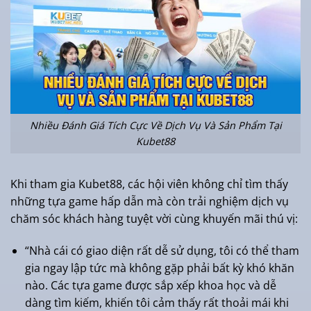
Nhiều Đánh Giá Tích Cực Về Dịch Vụ Và Sản Phẩm Tại
Kubet88
Khi tham gia Kubet88, các hội viên không chỉ tìm thấy
những tựa game hấp dẫn mà còn trải nghiệm dịch vụ
chăm sóc khách hàng tuyệt vời cùng khuyến mãi thú vị:
“Nhà cái có giao diện rất dễ sử dụng, tôi có thể tham
gia ngay lập tức mà không gặp phải bất kỳ khó khăn
nào. Các tựa game được sắp xếp khoa học và dễ
dàng tìm kiếm, khiến tôi cảm thấy rất thoải mái khi