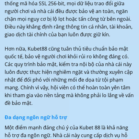
thống mã hóa SSL 256-bit, mọi dữ liệu trao đổi giữa
người chơi và nhà cái đều được bảo vệ an toàn, ngăn
chặn mọi nguy cơ bị lộ lọt hoặc tấn công từ bên ngoài.
Điều này khẳng định rằng thông tin cá nhân, tài khoản,
giao dịch tài chính của bạn luôn được giữ kín.
Hơn nữa, Kubet88 cũng tuân thủ tiêu chuẩn bảo mật
quốc tế, bảo vệ người chơi khỏi rủi ro không đáng có.
Các quy trình bảo mật, kiểm tra nội bộ của nhà cái này
luôn được thực hiện nghiêm ngặt và thường xuyên cập
nhật để đối phó với những mối đe dọa từ tội phạm
mạng. Chính vì vậy, hội viên có thể hoàn toàn yên tâm
khi tham gia vào nền tảng mà không phải lo lắng về vấn
đề bảo mật.
Đa dạng ngôn ngữ hỗ trợ
Một điểm mạnh đáng chú ý của Kubet 88 là khả năng
hỗ trợ đa ngôn ngữ. Nhà cái này cung cấp dịch vụ hỗ