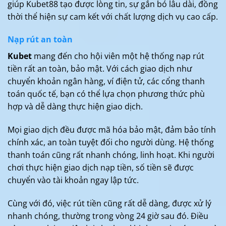
giúp Kubet88 tạo được lòng tin, sự gắn bó lâu dài, đồng
thời thể hiện sự cam kết với chất lượng dịch vụ cao cấp.
Nạp rút an toàn
Kubet
mang đến cho hội viên một hệ thống nạp rút
tiền rất an toàn, bảo mật. Với cách giao dịch như
chuyển khoản ngân hàng, ví điện tử, các cổng thanh
toán quốc tế, bạn có thể lựa chọn phương thức phù
hợp và dễ dàng thực hiện giao dịch.
Mọi giao dịch đều được mã hóa bảo mật, đảm bảo tính
chính xác, an toàn tuyệt đối cho người dùng. Hệ thống
thanh toán cũng rất nhanh chóng, linh hoạt. Khi người
chơi thực hiện giao dịch nạp tiền, số tiền sẽ được
chuyển vào tài khoản ngay lập tức.
Cùng với đó, việc rút tiền cũng rất dễ dàng, được xử lý
nhanh chóng, thường trong vòng 24 giờ sau đó. Điều