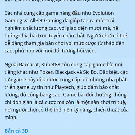
Các nhà cung cấp game hàng đầu như Evolution
Gaming và AllBet Gaming đã giúp tạo ra một trải
nghiệm chất lượng cao, với giao diện mượt mà, hệ
thống chia bài trực tuyến chân thật. Người chơi có thể
dễ dàng tham gia bàn chơi với mức cược từ thấp đến
cao, phù hợp với mọi đối tượng hội viên.
Ngoài Baccarat, Kubet88 còn cung cấp game bài nổi
tiếng khác như Poker, Blackjack và Sic Bo. Đặc biệt, các
tựa game này đều được cung cấp bởi những nhà phát
triển game uy tín như Playtech, giúp đảm bảo chất
lượng, độ công bằng cao. Game bài đổi thưởng không
chỉ đơn giản là cá cược mà còn là một sân chơi trí tuệ,
nơi người chơi có thể thể hiện kỹ năng, chiến thuật của
mình.
Bắn cá 3D