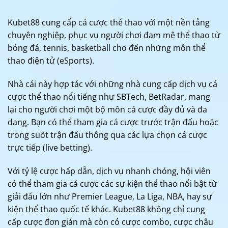
Kubet88 cung cấp cá cược thể thao với một nền tảng
chuyên nghiệp, phục vụ người chơi đam mê thể thao từ
bóng đá, tennis, basketball cho đến những môn thể
thao điện tử (eSports).
Nhà cái này hợp tác với những nhà cung cấp dịch vụ cá
cược thể thao nổi tiếng như SBTech, BetRadar, mang
lại cho người chơi một bộ môn cá cược đầy đủ và đa
dạng. Bạn có thể tham gia cá cược trước trận đấu hoặc
trong suốt trận đấu thông qua các lựa chọn cá cược
trực tiếp (live betting).
Với tỷ lệ cược hấp dẫn, dịch vụ nhanh chóng, hội viên
có thể tham gia cá cược các sự kiện thể thao nổi bật từ
giải đấu lớn như Premier League, La Liga, NBA, hay sự
kiện thể thao quốc tế khác. Kubet88 không chỉ cung
cấp cược đơn giản mà còn có cược combo, cược châu