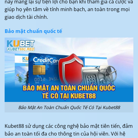
này mang lại sự tiện lợi cho bạn khi tham gia cá cược và
giúp họ yên tâm về tính minh bạch, an toàn trong mọi
giao dịch tài chính.
Bảo mật chuẩn quốc tế
Bảo Mật An Toàn Chuẩn Quốc Tế Có Tại Kubet88
Kubet88 sử dụng các công nghệ bảo mật tiên tiến, đảm
bảo an toàn tối đa cho thông tin của hội viên. Với hệ