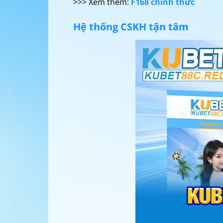
>>> Xem thêm:
F168 chính thức
Hệ thống CSKH tận tâm