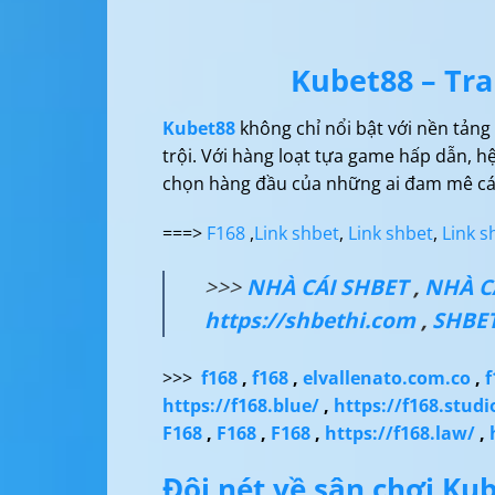
Kubet88 – Tr
Kubet88
không chỉ nổi bật với nền tảng
trội. Với hàng loạt tựa game hấp dẫn,
chọn hàng đầu của những ai đam mê cá
===>
F168
,
Link shbet
,
Link shbet
,
Link s
>>>
NHÀ CÁI SHBET
,
NHÀ C
https://shbethi.com
,
SHBE
>>>
f168
,
f168
,
elvallenato.com.co
,
f
https://f168.blue/
,
https://f168.studi
F168
,
F168
,
F168
,
https://f168.law/
,
Đôi nét về sân chơi Ku