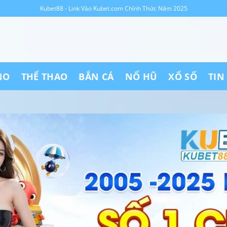
Kubet88 - Link Vào Kubet.com Chính Thức Năm 2025
NO
THỂ THAO
BẮN CÁ
NỔ HŨ
XỔ SỐ
TIN