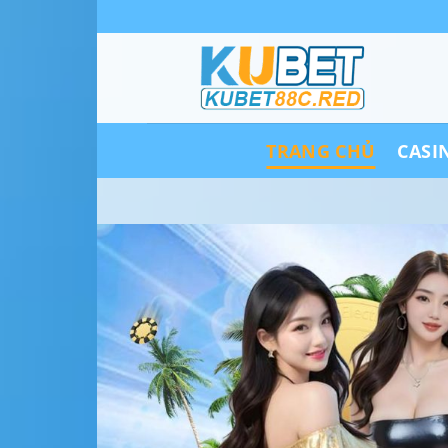
Bỏ
qua
nội
dung
TRANG CHỦ
CASI