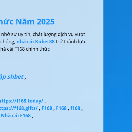
Thức Năm 2025
 nhờ sự uy tín, chất lượng dịch vụ vượt
h chóng,
nhà cái Kubet88
trở thành lựa
nhà cái F168 chính thức
ập shbet
,
https://f168.today/
,
ttps://f168.gifts/
,
F168
,
F168
,
f168
,
,
Nhà cái F168
,