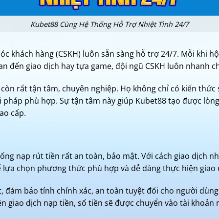
Kubet88 Cùng Hệ Thống Hỗ Trợ Nhiệt Tình 24/7
c khách hàng (CSKH) luôn sẵn sàng hỗ trợ 24/7. Mỗi khi hội 
uan đến giao dịch hay tựa game, đội ngũ CSKH luôn nhanh ch
 còn rất tận tâm, chuyên nghiệp. Họ không chỉ có kiến thứ
ải pháp phù hợp. Sự tận tâm này giúp Kubet88 tạo được lòng t
cao cấp.
ng nạp rút tiền rất an toàn, bảo mật. Với cách giao dịch n
ể lựa chọn phương thức phù hợp và dễ dàng thực hiện giao 
 đảm bảo tính chính xác, an toàn tuyệt đối cho người dùn
ện giao dịch nạp tiền, số tiền sẽ được chuyển vào tài khoản 