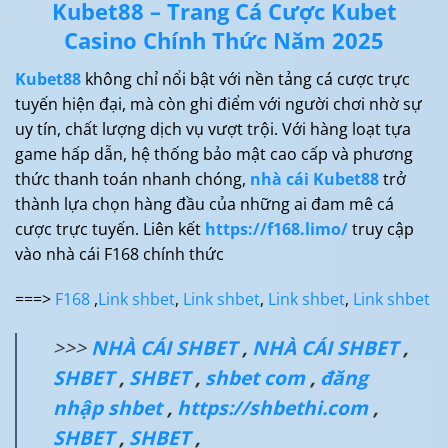
Kubet88 – Trang Cá Cược Kubet
Casino Chính Thức Năm 2025
Kubet88
không chỉ nổi bật với nền tảng cá cược trực
tuyến hiện đại, mà còn ghi điểm với người chơi nhờ sự
uy tín, chất lượng dịch vụ vượt trội. Với hàng loạt tựa
game hấp dẫn, hệ thống bảo mật cao cấp và phương
thức thanh toán nhanh chóng,
nhà cái Kubet88
trở
thành lựa chọn hàng đầu của những ai đam mê cá
cược trực tuyến.
Liên kết
https://f168.limo/
truy cập
vào nhà cái F168 chính thức
===>
F168
,
Link shbet
,
Link shbet
,
Link shbet
,
Link shbet
>>>
NHÀ CÁI SHBET
,
NHÀ CÁI SHBET
,
SHBET
,
SHBET
,
shbet com
,
đăng
nhập shbet
,
https://shbethi.com
,
SHBET
,
SHBET
,