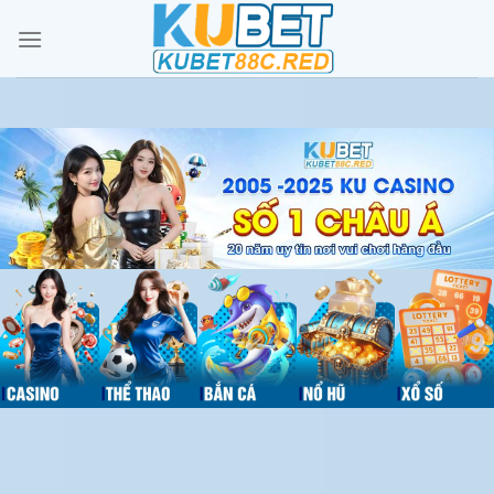
Bỏ
qua
nội
dung