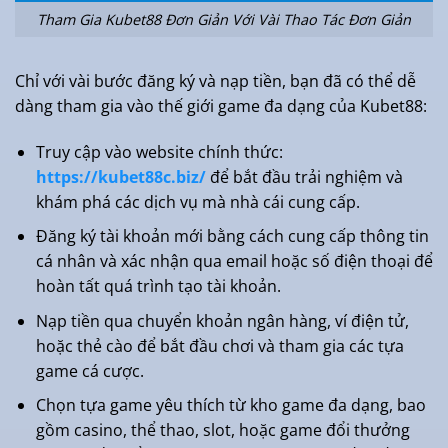
Tham Gia Kubet88 Đơn Giản Với Vài Thao Tác Đơn Giản
Chỉ với vài bước đăng ký và nạp tiền, bạn đã có thể dễ
dàng tham gia vào thế giới game đa dạng của Kubet88:
Truy cập vào website chính thức:
https://kubet88c.biz/
để bắt đầu trải nghiệm và
khám phá các dịch vụ mà nhà cái cung cấp.
Đăng ký tài khoản mới bằng cách cung cấp thông tin
cá nhân và xác nhận qua email hoặc số điện thoại để
hoàn tất quá trình tạo tài khoản.
Nạp tiền qua chuyển khoản ngân hàng, ví điện tử,
hoặc thẻ cào để bắt đầu chơi và tham gia các tựa
game cá cược.
Chọn tựa game yêu thích từ kho game đa dạng, bao
gồm casino, thể thao, slot, hoặc game đổi thưởng