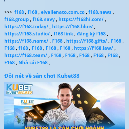
>>>
f168
,
f168
,
elvallenato.com.co
,
f168.news
,
f168.group
,
f168.navy
,
https://f168hi.com/
,
https://f168.today/
,
https://f168.blue/
,
https://f168.studio/
,
f168 link
,
đăng ký f168
,
https://f168.name/
,
F168
,
https://f168.gifts/
,
F168
,
F168
,
f168
,
F168
,
F168
,
F168
,
https://f168.law/
,
https://f168.team/
,
F168
,
F168
,
F168
,
F168
,
F168
,
F168
,
Nhà cái F168
,
Đôi nét về sân chơi Kubet88