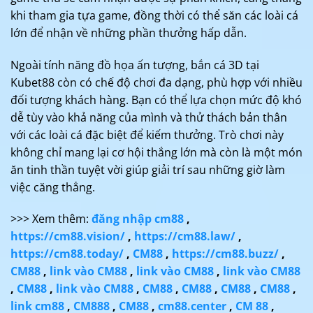
khi tham gia tựa game, đồng thời có thể săn các loài cá
lớn để nhận về những phần thưởng hấp dẫn.
Ngoài tính năng đồ họa ấn tượng, bắn cá 3D tại
Kubet88 còn có chế độ chơi đa dạng, phù hợp với nhiều
đối tượng khách hàng. Bạn có thể lựa chọn mức độ khó
dễ tùy vào khả năng của mình và thử thách bản thân
với các loài cá đặc biệt để kiếm thưởng. Trò chơi này
không chỉ mang lại cơ hội thắng lớn mà còn là một món
ăn tinh thần tuyệt vời giúp giải trí sau những giờ làm
việc căng thẳng.
>>> Xem thêm:
đăng nhập cm88
,
https://cm88.vision/
,
https://cm88.law/
,
https://cm88.today/
,
CM88
,
https://cm88.buzz/
,
CM88
,
link vào CM88
,
link vào CM88
,
link vào CM88
,
CM88
,
link vào CM88
,
CM88
,
CM88
,
CM88
,
CM88
,
link cm88
,
CM888
,
CM88
,
cm88.center
,
CM 88
,