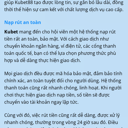
giúp Kubet88 tạo được lòng tin, sự gắn bó lâu dài, đồng
thời thể hiện sự cam kết với chất lượng dịch vụ cao cấp.
Nạp rút an toàn
Kubet
mang đến cho hội viên một hệ thống nạp rút
tiền rất an toàn, bảo mật. Với cách giao dịch như
chuyển khoản ngân hàng, ví điện tử, các cổng thanh
toán quốc tế, bạn có thể lựa chọn phương thức phù
hợp và dễ dàng thực hiện giao dịch.
Mọi giao dịch đều được mã hóa bảo mật, đảm bảo tính
chính xác, an toàn tuyệt đối cho người dùng. Hệ thống
thanh toán cũng rất nhanh chóng, linh hoạt. Khi người
chơi thực hiện giao dịch nạp tiền, số tiền sẽ được
chuyển vào tài khoản ngay lập tức.
Cùng với đó, việc rút tiền cũng rất dễ dàng, được xử lý
nhanh chóng, thường trong vòng 24 giờ sau đó. Điều