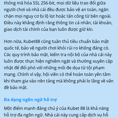
thống mã hóa SSL 256-bit, mọi dữ liệu trao đổi giữa
người chơi và nhà cái đều được bảo vệ an toàn, ngăn
chặn mọi nguy cơ bị lộ lọt hoặc tấn công từ bên ngoài.
Điều này khẳng định rằng thông tin cá nhân, tài khoản,
giao dịch tài chính của bạn luôn được giữ kín.
Hơn nữa, Kubet88 cũng tuân thủ tiêu chuẩn bảo mật
quốc tế, bảo vệ người chơi khỏi rủi ro không đáng có.
Các quy trình bảo mật, kiểm tra nội bộ của nhà cái này
luôn được thực hiện nghiêm ngặt và thường xuyên cập
nhật để đối phó với những mối đe dọa từ tội phạm
mạng. Chính vì vậy, hội viên có thể hoàn toàn yên tâm
khi tham gia vào nền tảng mà không phải lo lắng về vấn
đề bảo mật.
Đa dạng ngôn ngữ hỗ trợ
Một điểm mạnh đáng chú ý của Kubet 88 là khả năng
hỗ trợ đa ngôn ngữ. Nhà cái này cung cấp dịch vụ hỗ