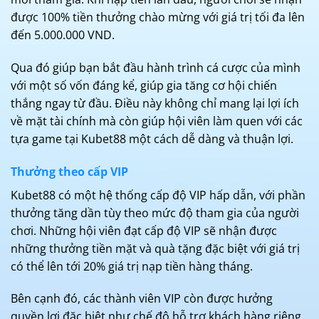
được 100% tiền thưởng chào mừng với giá trị tối đa lên
đến 5.000.000 VND.
Qua đó giúp bạn bắt đầu hành trình cá cược của mình
với một số vốn đáng kể, giúp gia tăng cơ hội chiến
thắng ngay từ đầu. Điều này không chỉ mang lại lợi ích
về mặt tài chính mà còn giúp hội viên làm quen với các
tựa game tại Kubet88 một cách dễ dàng và thuận lợi.
Thưởng theo cấp VIP
Kubet88 có một hệ thống cấp độ VIP hấp dẫn, với phần
thưởng tăng dần tùy theo mức độ tham gia của người
chơi. Những hội viên đạt cấp độ VIP sẽ nhận được
những thưởng tiền mặt và quà tặng đặc biệt với giá trị
có thể lên tới 20% giá trị nạp tiền hàng tháng.
Bên cạnh đó, các thành viên VIP còn được hưởng
quyền lợi đặc biệt như chế độ hỗ trợ khách hàng riêng