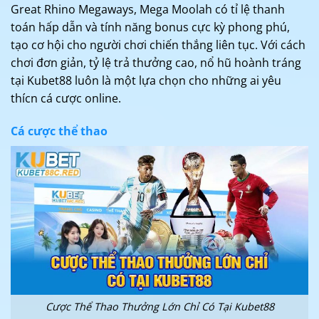
Great Rhino Megaways, Mega Moolah có tỉ lệ thanh
toán hấp dẫn và tính năng bonus cực kỳ phong phú,
tạo cơ hội cho người chơi chiến thắng liên tục. Với cách
chơi đơn giản, tỷ lệ trả thưởng cao, nổ hũ hoành tráng
tại Kubet88 luôn là một lựa chọn cho những ai yêu
thícn cá cược online.
Cá cược thể thao
Cược Thể Thao Thưởng Lớn Chỉ Có Tại Kubet88