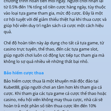
chương trình hoàn tiền mỗi ngày. Người chơi nhận lại
từ 0.5% đến 1% tổng số tiền cược hàng ngày, tùy thuộc
vào loại tựa game tham gia, mức độ cược. Đây là một
cơ hội tuyệt vời để giảm thiểu thiệt hại khi thua cược và
giúp hội viên duy trì ngân sách cá cược một cách hiệu
quả.
Chế độ hoàn tiền này áp dụng cho tất cả tựa game, từ
casino trực tuyến, thể thao, đến các tựa game slot,
giúp người chơi luôn có động lực tiếp tục tham gia mà
không lo sợ quá nhiều về những thất bại nhỏ.
Bảo hiểm cược thua
Bảo hiểm cược thua là một khuyến mãi độc đáo tại
Kubet88, giúp người chơi an tâm hơn khi tham gia cá
cược. Khi tham gia các tựa game cá cược thể thao hoặc
casino, nếu hội viên không may thua cược, nhà cái sẽ
hoàn trả một phần số tiền thua cược lên đến 10%