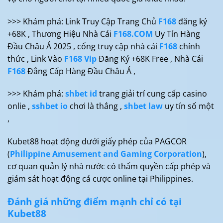
>>> Khám phá:
Link Truy Cập Trang Chủ
F168
đăng ký
+68K , Thương Hiệu Nhà Cái
F168.COM
Uy Tín Hàng
Đầu Châu Á 2025 , cổng truy cập nhà cái
F168
chính
thức , Link Vào
F168 Vip
Đăng Ký +68K Free , Nhà Cái
F168
Đẳng Cấp Hàng Đầu Châu Á ,
>>> Khám phá:
shbet id
trang giải trí cung cấp casino
onlie ,
sshbet io
chơi là thắng ,
shbet law
uy tín số một
,
Kubet88 hoạt động dưới giấy phép của PAGCOR
(
Philippine Amusement and Gaming Corporation
),
cơ quan quản lý nhà nước có thẩm quyền cấp phép và
giám sát hoạt động cá cược online tại Philippines.
Đánh giá những điểm mạnh chỉ có tại
Kubet88