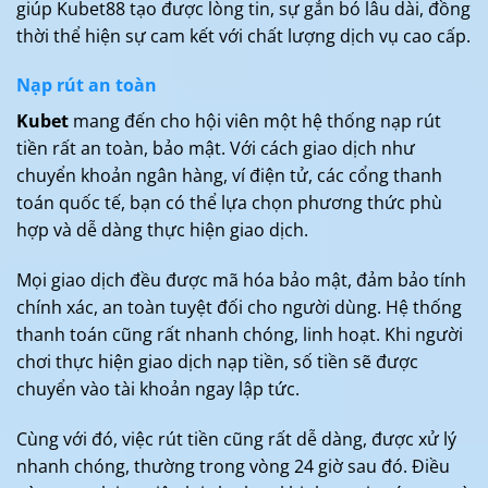
giúp Kubet88 tạo được lòng tin, sự gắn bó lâu dài, đồng
thời thể hiện sự cam kết với chất lượng dịch vụ cao cấp.
Nạp rút an toàn
Kubet
mang đến cho hội viên một hệ thống nạp rút
tiền rất an toàn, bảo mật. Với cách giao dịch như
chuyển khoản ngân hàng, ví điện tử, các cổng thanh
toán quốc tế, bạn có thể lựa chọn phương thức phù
hợp và dễ dàng thực hiện giao dịch.
Mọi giao dịch đều được mã hóa bảo mật, đảm bảo tính
chính xác, an toàn tuyệt đối cho người dùng. Hệ thống
thanh toán cũng rất nhanh chóng, linh hoạt. Khi người
chơi thực hiện giao dịch nạp tiền, số tiền sẽ được
chuyển vào tài khoản ngay lập tức.
Cùng với đó, việc rút tiền cũng rất dễ dàng, được xử lý
nhanh chóng, thường trong vòng 24 giờ sau đó. Điều