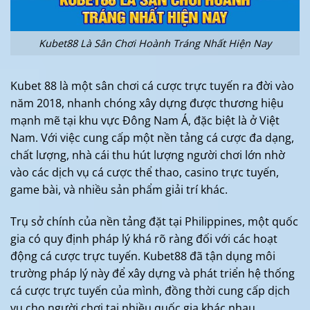
Kubet88 Là Sân Chơi Hoành Tráng Nhất Hiện Nay
Kubet 88 là một sân chơi cá cược trực tuyến ra đời vào
năm 2018, nhanh chóng xây dựng được thương hiệu
mạnh mẽ tại khu vực Đông Nam Á, đặc biệt là ở Việt
Nam. Với việc cung cấp một nền tảng cá cược đa dạng,
chất lượng, nhà cái thu hút lượng người chơi lớn nhờ
vào các dịch vụ cá cược thể thao, casino trực tuyến,
game bài, và nhiều sản phẩm giải trí khác.
Trụ sở chính của nền tảng đặt tại Philippines, một quốc
gia có quy định pháp lý khá rõ ràng đối với các hoạt
động cá cược trực tuyến. Kubet88 đã tận dụng môi
trường pháp lý này để xây dựng và phát triển hệ thống
cá cược trực tuyến của mình, đồng thời cung cấp dịch
vụ cho người chơi tại nhiều quốc gia khác nhau.