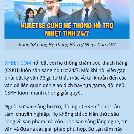
Kubet88 Cùng Hệ Thống Hỗ Trợ Nhiệt Tình 24/7
SHBET.COM
nổi bật với hệ thống chăm sóc khách hàng
(CSKH) luôn sẵn sàng hỗ trợ 24/7. Mỗi khi hội viên gặp
phải bất kỳ vấn đề gì, từ thắc mắc về tài khoản đến các
vấn đề liên quan đến giao dịch hay tựa game, đội ngũ
CSKH luôn nhanh chóng giải quyết.
Ngoài sự sẵn sàng hỗ trợ, đội ngũ CSKH còn rất tận
tâm, chuyên nghiệp. Họ không chỉ có kiến thức sâu
rộng về sản phẩm mà còn luôn sẵn sàng lắng nghe, tư
vấn và đưa ra các giải pháp phù hợp. Sự tận tâm này