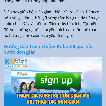
trong một số trường hợp nhất định.
Điều này giúp hội viên giảm thiểu rủi ro và có thêm cơ
hội thử lại, đồng thời giữ vững tâm lý tự tin để tiếp tục
cuộc chơi. Đây là một ưu đãi cực kỳ hữu ích, đặc biệt
đối với những người chơi yêu thích các môn thể thao
hoặc tựa game casino có yếu tố may rủi.
Hướng dẫn trải nghiệm Kubet88 qua vài
bước đơn giản