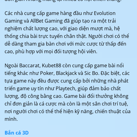
Các nhà cung cấp game hàng đầu như Evolution
Gaming và AllBet Gaming đã giúp tạo ra một trải
nghiệm chất lượng cao, với giao diện mượt mà, hệ
thống chia bài trực tuyến chân thật. Người chơi có thể
dễ dàng tham gia bàn chơi với mức cược từ thấp đến
cao, phù hợp với mọi đối tượng hội viên.
Ngoài Baccarat, Kubet88 còn cung cấp game bài nổi
tiếng khác như Poker, Blackjack và Sic Bo. Đặc biệt, các
tựa game này đều được cung cấp bởi những nhà phát
triển game uy tín như Playtech, giúp đảm bảo chất
lượng, độ công bằng cao. Game bài đổi thưởng không
chỉ đơn giản là cá cược mà còn là một sân chơi trí tuệ,
nơi người chơi có thể thể hiện kỹ năng, chiến thuật của
mình.
Bắn cá 3D