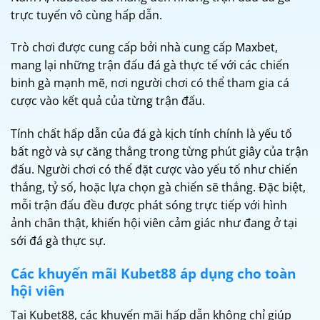
trực tuyến vô cùng hấp dẫn.
Trò chơi được cung cấp bởi nhà cung cấp Maxbet,
mang lại những trận đấu đá gà thực tế với các chiến
binh gà mạnh mẽ, nơi người chơi có thể tham gia cá
cược vào kết quả của từng trận đấu.
Tính chất hấp dẫn của đá gà kịch tính chính là yếu tố
bất ngờ và sự căng thẳng trong từng phút giây của trận
đấu. Người chơi có thể đặt cược vào yếu tố như chiến
thắng, tỷ số, hoặc lựa chọn gà chiến sẽ thắng. Đặc biệt,
mỗi trận đấu đều được phát sóng trực tiếp với hình
ảnh chân thật, khiến hội viên cảm giác như đang ở tại
sới đá gà thực sự.
Các khuyến mãi Kubet88 áp dụng cho toàn
hội viên
Tại Kubet88, các khuyến mãi hấp dẫn không chỉ giúp