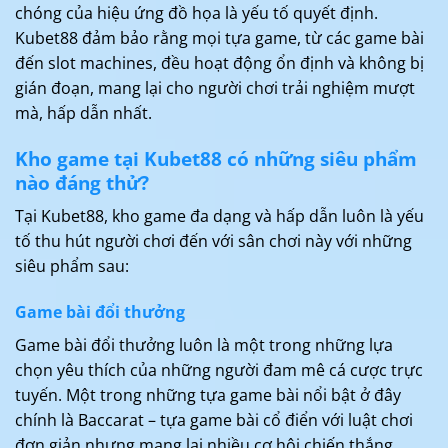
chóng của hiệu ứng đồ họa là yếu tố quyết định.
Kubet88 đảm bảo rằng mọi tựa game, từ các game bài
đến slot machines, đều hoạt động ổn định và không bị
gián đoạn, mang lại cho người chơi trải nghiệm mượt
mà, hấp dẫn nhất.
Kho game tại Kubet88 có những siêu phẩm
nào đáng thử?
Tại Kubet88, kho game đa dạng và hấp dẫn luôn là yếu
tố thu hút người chơi đến với sân chơi này với những
siêu phẩm sau:
Game bài đổi thưởng
Game bài đổi thưởng luôn là một trong những lựa
chọn yêu thích của những người đam mê cá cược trực
tuyến. Một trong những tựa game bài nổi bật ở đây
chính là Baccarat – tựa game bài cổ điển với luật chơi
đơn giản nhưng mang lại nhiều cơ hội chiến thắng.