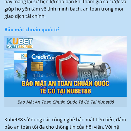
này mang lại sự tiện lợi cho bạn khi tham gia cá cược và
giúp họ yên tâm về tính minh bạch, an toàn trong mọi
giao dịch tài chính.
Bảo mật chuẩn quốc tế
Bảo Mật An Toàn Chuẩn Quốc Tế Có Tại Kubet88
Kubet88 sử dụng các công nghệ bảo mật tiên tiến, đảm
bảo an toàn tối đa cho thông tin của hội viên. Với hệ