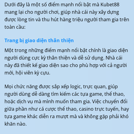
Dưới đây là một số điểm mạnh nổi bật mà Kubet88
mang lại cho người chơi, giúp nhà cái này xây dựng
được lòng tin và thu hút hàng triệu người tham gia trên
toàn cầu:
Trang bị giao diện thân thiện
Một trong những điểm mạnh nổi bật chính là giao diện
người dùng cực kỳ thân thiện và dễ sử dụng. Nhà cái
này đã thiết kế giao diện sao cho phù hợp với cả người
mới, hội viên kỳ cựu.
Mọi chức năng được sắp xếp logic, trực quan, giúp
người dùng dễ dàng tìm kiếm các tựa game, thể thao,
hoặc dịch vụ mà mình muốn tham gia. Việc chuyển đổi
giữa phần như cá cược thể thao, casino trực tuyến, hay
tựa game khác diễn ra mượt mà và không gặp phải khó
khăn nào.