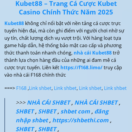
Kubet88 – Trang Cá Cược Kubet
Casino Chính Thức Năm 2025
Kubet88
không chỉ nổi bật với nền tảng cá cược trực
tuyến hiện đại, mà còn ghi điểm với người chơi nhờ sự
uy tín, chất lượng dịch vụ vượt trội. Với hàng loạt tựa
game hấp dẫn, hệ thống bảo mật cao cấp và phương
thức thanh toán nhanh chóng,
nhà cái Kubet88
trở
thành lựa chọn hàng đầu của những ai đam mê cá
cược trực tuyến.
Liên kết
https://f168.limo/
truy cập
vào nhà cái F168 chính thức
===>
F168
,
Link shbet
,
Link shbet
,
Link shbet
,
Link shbet
>>>
NHÀ CÁI SHBET
,
NHÀ CÁI SHBET
,
SHBET
,
SHBET
,
shbet com
,
đăng
nhập shbet
,
https://shbethi.com
,
SHBET
,
SHBET
,