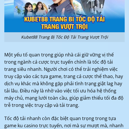
Kubet88 Trang Bị Tốc Độ Tải Trang Vượt Trội
Một yếu tố quan trọng giúp nhà cái giữ vững vị thế
trong ngành cá cược trực tuyến chính là tốc độ tải
trang siêu nhanh. Người chơi có thể trải nghiệm việc
truy cập vào các tựa game, trang cá cược thể thao, hay
dịch vụ khác mà không gặp phải tình trạng giật lag hay
tải lâu. Điều này là nhờ vào việc tối ưu hóa hệ thống
máy chủ, mạng lưới toàn cầu, giúp giảm thiểu tối đa độ
trễ trong việc truy cập và tải trang.
Tốc độ tải nhanh còn đặc biệt quan trọng trong tựa
game ku casino trực tuyến, nơi mà sự mượt mà, nhanh