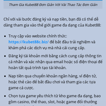
Tham Gia Kubet88 Đơn Giản Với Vài Thao Tác Đơn Giản
Chỉ với vài bước đăng ký và nạp tiền, bạn đã có thể dễ
dàng tham gia vào thế giới game đa dạng của Kubet88:
Truy cập vào website chính thức:
https://kubet88c.biz/
để bắt đầu trải nghiệm và
khám phá các dịch vụ mà nhà cái cung cấp.
Đăng ký tài khoản mới bằng cách cung cấp thông tin
cá nhân và xác nhận qua email hoặc số điện thoại để
hoàn tất quá trình tạo tài khoản.
Nạp tiền qua chuyển khoản ngân hàng, ví điện tử,
hoặc thẻ cào để bắt đầu chơi và tham gia các tựa
game cá cược.
Chọn tựa game yêu thích từ kho game đa dạng, bao
gồm casino, thể thao, slot, hoặc game đổi thưởng