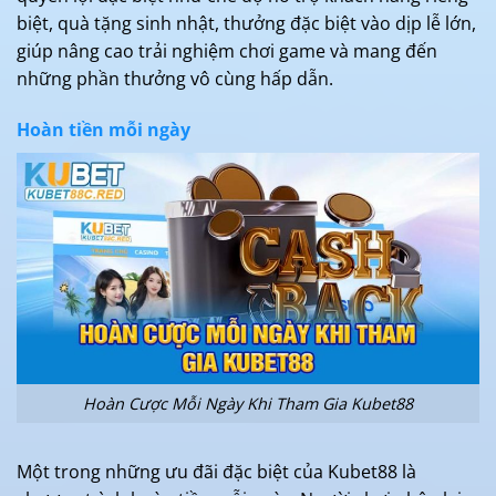
biệt, quà tặng sinh nhật, thưởng đặc biệt vào dịp lễ lớn,
giúp nâng cao trải nghiệm chơi game và mang đến
những phần thưởng vô cùng hấp dẫn.
Hoàn tiền mỗi ngày
Hoàn Cược Mỗi Ngày Khi Tham Gia Kubet88
Một trong những ưu đãi đặc biệt của Kubet88 là