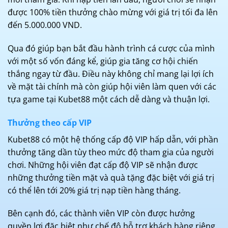
được 100% tiền thưởng chào mừng với giá trị tối đa lên
đến 5.000.000 VND.
Qua đó giúp bạn bắt đầu hành trình cá cược của mình
với một số vốn đáng kể, giúp gia tăng cơ hội chiến
thắng ngay từ đầu. Điều này không chỉ mang lại lợi ích
về mặt tài chính mà còn giúp hội viên làm quen với các
tựa game tại Kubet88 một cách dễ dàng và thuận lợi.
Thưởng theo cấp VIP
Kubet88 có một hệ thống cấp độ VIP hấp dẫn, với phần
thưởng tăng dần tùy theo mức độ tham gia của người
chơi. Những hội viên đạt cấp độ VIP sẽ nhận được
những thưởng tiền mặt và quà tặng đặc biệt với giá trị
có thể lên tới 20% giá trị nạp tiền hàng tháng.
Bên cạnh đó, các thành viên VIP còn được hưởng
quyền lợi đặc biệt như chế độ hỗ trợ khách hàng riêng