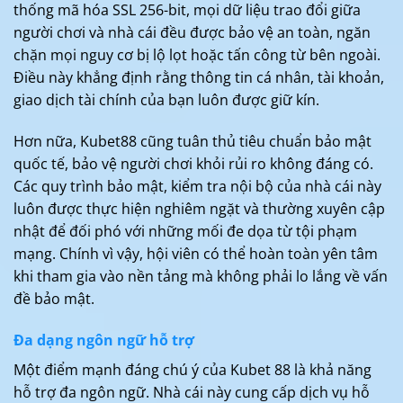
thống mã hóa SSL 256-bit, mọi dữ liệu trao đổi giữa
người chơi và nhà cái đều được bảo vệ an toàn, ngăn
chặn mọi nguy cơ bị lộ lọt hoặc tấn công từ bên ngoài.
Điều này khẳng định rằng thông tin cá nhân, tài khoản,
giao dịch tài chính của bạn luôn được giữ kín.
Hơn nữa, Kubet88 cũng tuân thủ tiêu chuẩn bảo mật
quốc tế, bảo vệ người chơi khỏi rủi ro không đáng có.
Các quy trình bảo mật, kiểm tra nội bộ của nhà cái này
luôn được thực hiện nghiêm ngặt và thường xuyên cập
nhật để đối phó với những mối đe dọa từ tội phạm
mạng. Chính vì vậy, hội viên có thể hoàn toàn yên tâm
khi tham gia vào nền tảng mà không phải lo lắng về vấn
đề bảo mật.
Đa dạng ngôn ngữ hỗ trợ
Một điểm mạnh đáng chú ý của Kubet 88 là khả năng
hỗ trợ đa ngôn ngữ. Nhà cái này cung cấp dịch vụ hỗ