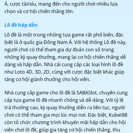
Á, cược tài/xỉu, mang đến cho người chơi nhiều lựa
chọn và cơ hội chiến thắng lớn.
Lô đề hấp dẫn
Lô đề là một trong những tựa game rất phổ biến, đặc
biệt là ở quốc gia Đông Nam Á. Với hệ thống Lô đề này,
người chơi có thể tham gia dự đoán con số trong
những kỳ quay thưởng, mang lại cơ hội chiến thắng dễ
dàng và hấp dẫn. Nhà cái cung cấp các loại hình lô đề
như Loto 4D, 3D, 2D, cùng với cược đặc biệt khác giúp
tăng cơ hội giành thưởng cho hội viên.
Nhà cung cấp game cho lô đề là SABASlot, chuyên cung
cấp tựa game lô đề nhanh chóng và dễ dàng. Với tỷ lệ
trả thưởng cao, kỳ quay thưởng diễn ra liên tục, người
chơi có thể tham gia mọi lúc mọi nơi. Đặc biệt, Kubet88
còn tổ chức chương trình khuyến mãi hấp dẫn cho hội
viên chơi lô đề, giúp gia tăng cơ hội chiến thắng, thu