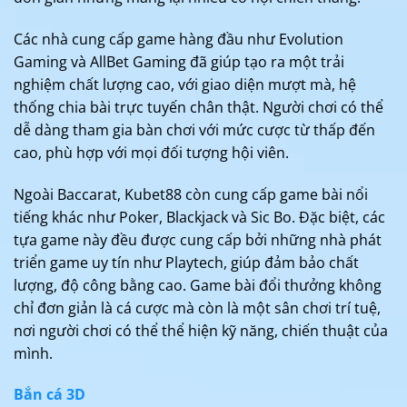
Các nhà cung cấp game hàng đầu như Evolution
Gaming và AllBet Gaming đã giúp tạo ra một trải
nghiệm chất lượng cao, với giao diện mượt mà, hệ
thống chia bài trực tuyến chân thật. Người chơi có thể
dễ dàng tham gia bàn chơi với mức cược từ thấp đến
cao, phù hợp với mọi đối tượng hội viên.
Ngoài Baccarat, Kubet88 còn cung cấp game bài nổi
tiếng khác như Poker, Blackjack và Sic Bo. Đặc biệt, các
tựa game này đều được cung cấp bởi những nhà phát
triển game uy tín như Playtech, giúp đảm bảo chất
lượng, độ công bằng cao. Game bài đổi thưởng không
chỉ đơn giản là cá cược mà còn là một sân chơi trí tuệ,
nơi người chơi có thể thể hiện kỹ năng, chiến thuật của
mình.
Bắn cá 3D