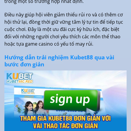
trong một số trường hợp nhất định.
Điều này giúp hội viên giảm thiểu rủi ro và có thêm cơ
hội thử lại, đồng thời giữ vững tâm lý tự tin để tiếp tục
cuộc chơi. Đây là một ưu đãi cực kỳ hữu ích, đặc biệt
đối với những người chơi yêu thích các môn thể thao
hoặc tựa game casino có yếu tố may rủi.
Hướng dẫn trải nghiệm Kubet88 qua vài
bước đơn giản