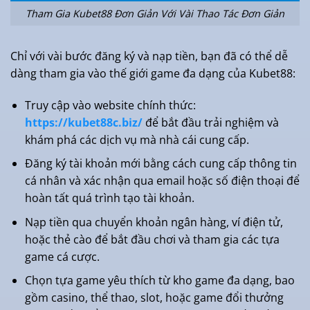
Tham Gia Kubet88 Đơn Giản Với Vài Thao Tác Đơn Giản
Chỉ với vài bước đăng ký và nạp tiền, bạn đã có thể dễ
dàng tham gia vào thế giới game đa dạng của Kubet88:
Truy cập vào website chính thức:
https://kubet88c.biz/
để bắt đầu trải nghiệm và
khám phá các dịch vụ mà nhà cái cung cấp.
Đăng ký tài khoản mới bằng cách cung cấp thông tin
cá nhân và xác nhận qua email hoặc số điện thoại để
hoàn tất quá trình tạo tài khoản.
Nạp tiền qua chuyển khoản ngân hàng, ví điện tử,
hoặc thẻ cào để bắt đầu chơi và tham gia các tựa
game cá cược.
Chọn tựa game yêu thích từ kho game đa dạng, bao
gồm casino, thể thao, slot, hoặc game đổi thưởng