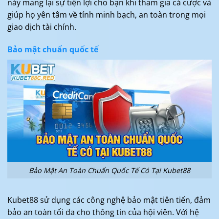
này mang lại sự tiện lợi cho bạn khi tham gia cá cược và
giúp họ yên tâm về tính minh bạch, an toàn trong mọi
giao dịch tài chính.
Bảo mật chuẩn quốc tế
Bảo Mật An Toàn Chuẩn Quốc Tế Có Tại Kubet88
Kubet88 sử dụng các công nghệ bảo mật tiên tiến, đảm
bảo an toàn tối đa cho thông tin của hội viên. Với hệ