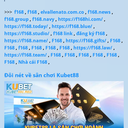
>>>
f168
,
f168
,
elvallenato.com.co
,
f168.news
,
f168.group
,
f168.navy
,
https://f168hi.com/
,
https://f168.today/
,
https://f168.blue/
,
https://f168.studio/
,
f168 link
,
đăng ký f168
,
https://f168.name/
,
F168
,
https://f168.gifts/
,
F168
,
F168
,
f168
,
F168
,
F168
,
F168
,
https://f168.law/
,
https://f168.team/
,
F168
,
F168
,
F168
,
F168
,
F168
,
F168
,
Nhà cái F168
,
Đôi nét về sân chơi Kubet88