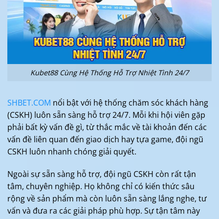
Kubet88 Cùng Hệ Thống Hỗ Trợ Nhiệt Tình 24/7
SHBET.COM
nổi bật với hệ thống chăm sóc khách hàng
(CSKH) luôn sẵn sàng hỗ trợ 24/7. Mỗi khi hội viên gặp
phải bất kỳ vấn đề gì, từ thắc mắc về tài khoản đến các
vấn đề liên quan đến giao dịch hay tựa game, đội ngũ
CSKH luôn nhanh chóng giải quyết.
Ngoài sự sẵn sàng hỗ trợ, đội ngũ CSKH còn rất tận
tâm, chuyên nghiệp. Họ không chỉ có kiến thức sâu
rộng về sản phẩm mà còn luôn sẵn sàng lắng nghe, tư
vấn và đưa ra các giải pháp phù hợp. Sự tận tâm này