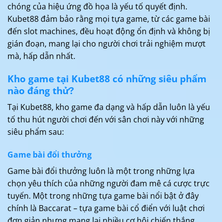
chóng của hiệu ứng đồ họa là yếu tố quyết định.
Kubet88 đảm bảo rằng mọi tựa game, từ các game bài
đến slot machines, đều hoạt động ổn định và không bị
gián đoạn, mang lại cho người chơi trải nghiệm mượt
mà, hấp dẫn nhất.
Kho game tại Kubet88 có những siêu phẩm
nào đáng thử?
Tại Kubet88, kho game đa dạng và hấp dẫn luôn là yếu
tố thu hút người chơi đến với sân chơi này với những
siêu phẩm sau:
Game bài đổi thưởng
Game bài đổi thưởng luôn là một trong những lựa
chọn yêu thích của những người đam mê cá cược trực
tuyến. Một trong những tựa game bài nổi bật ở đây
chính là Baccarat – tựa game bài cổ điển với luật chơi
đơn giản nhưng mang lại nhiều cơ hội chiến thắng.