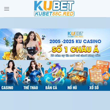
Bỏ
qua
nội
dung