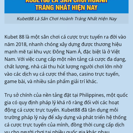
Kubet88 Là Sân Chơi Hoành Tráng Nhất Hiện Nay
Kubet 88 là một sân chơi cá cược trực tuyến ra đời vào
năm 2018, nhanh chóng xây dựng được thương hiệu
mạnh mẽ tại khu vực Đông Nam Á, đặc biệt là ở Việt
Nam. Với việc cung cấp một nền tảng cá cược đa dạng,
chất lượng, nhà cái thu hút lượng người chơi lớn nhờ
vào các dịch vụ cá cược thể thao, casino trực tuyến,
game bài, và nhiều sản phẩm giải trí khác.
Trụ sở chính của nền tảng đặt tại Philippines, một quốc
gia có quy định pháp lý khá rõ ràng đối với các hoạt
động cá cược trực tuyến. Kubet88 đã tận dụng môi
trường pháp lý này để xây dựng và phát triển hệ thống
cá cược trực tuyến của mình, đồng thời cung cấp dịch
vụ cho người chơi tại nhiều quốc gia khác nhau.