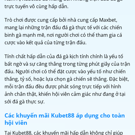
trực tuyến vô cùng hấp dẫn.
Trò chơi được cung cấp bởi nhà cung cấp Maxbet,
mang lại những trận đấu đá gà thực tế với các chiến
binh gà mạnh mẽ, nơi người chơi có thể tham gia cá
cược vào kết quả của từng trận đấu.
Tính chất hấp dẫn của đá gà kịch tính chính là yếu tố
bất ngờ và sự căng thẳng trong từng phút giây của trận
đấu. Người chơi có thể đặt cược vào yếu tố như chiến
thắng, tỷ số, hoặc lựa chọn gà chiến sẽ thắng. Đặc biệt,
mỗi trận đấu đều được phát sóng trực tiếp với hình
ảnh chân thật, khiến hội viên cảm giác như đang ở tại
sới đá gà thực sự.
Các khuyến mãi Kubet88 áp dụng cho toàn
hội viên
Tại Kubet88, các khuyến mãi hấp dẫn không chỉ giúp