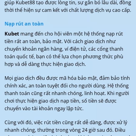
giúp Kubet88 tạo được lòng tin, sự gắn bó lâu dài, đồng
thời thể hiện sự cam kết với chất lượng dịch vụ cao cấp.
Nạp rút an toàn
Kubet
mang đến cho hội viên một hệ thống nạp rút
tiền rất an toàn, bảo mật. Với cách giao dịch như
chuyển khoản ngân hàng, ví điện tử, các cổng thanh
toán quốc tế, bạn có thể lựa chọn phương thức phù
hợp và dễ dàng thực hiện giao dịch.
Mọi giao dịch đều được mã hóa bảo mật, đảm bảo tính
chính xác, an toàn tuyệt đối cho người dùng. Hệ thống
thanh toán cũng rất nhanh chóng, linh hoạt. Khi người
chơi thực hiện giao dịch nạp tiền, số tiền sẽ được
chuyển vào tài khoản ngay lập tức.
Cùng với đó, việc rút tiền cũng rất dễ dàng, được xử lý
nhanh chóng, thường trong vòng 24 giờ sau đó. Điều