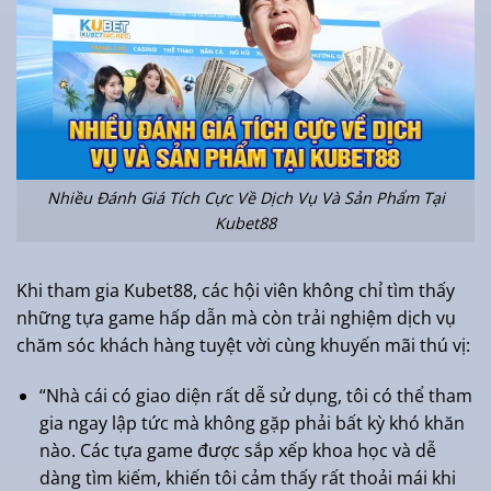
Nhiều Đánh Giá Tích Cực Về Dịch Vụ Và Sản Phẩm Tại
Kubet88
Khi tham gia Kubet88, các hội viên không chỉ tìm thấy
những tựa game hấp dẫn mà còn trải nghiệm dịch vụ
chăm sóc khách hàng tuyệt vời cùng khuyến mãi thú vị:
“Nhà cái có giao diện rất dễ sử dụng, tôi có thể tham
gia ngay lập tức mà không gặp phải bất kỳ khó khăn
nào. Các tựa game được sắp xếp khoa học và dễ
dàng tìm kiếm, khiến tôi cảm thấy rất thoải mái khi