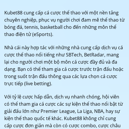
Kubet88 cung cấp cá cược thể thao với một nền tảng
chuyên nghiệp, phục vụ người chơi đam mê thể thao từ
bóng đá, tennis, basketball cho đến những môn thể
thao điện tử (eSports).
Nhà cái này hợp tác với những nhà cung cấp dịch vụ cá
cược thể thao nổi tiếng như SBTech, BetRadar, mang
lại cho người chơi một bộ môn cá cược đầy đủ và đa
dạng. Bạn có thể tham gia cá cược trước trận đấu hoặc
trong suốt trận đấu thông qua các lựa chọn cá cược
trực tiếp (live betting).
Với tỷ lệ cược hấp dẫn, dịch vụ nhanh chóng, hội viên
có thể tham gia cá cược các sự kiện thể thao nổi bật từ
giải đấu lớn như Premier League, La Liga, NBA, hay sự
kiện thể thao quốc tế khác. Kubet88 không chỉ cung
cấp cược đơn giản mà còn có cược combo, cược châu