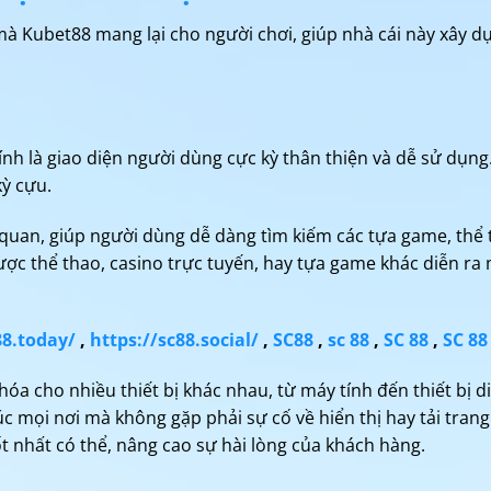
à Kubet88 mang lại cho người chơi, giúp nhà cái này xây dự
 là giao diện người dùng cực kỳ thân thiện và dễ sử dụng. 
kỳ cựu.
c quan, giúp người dùng dễ dàng tìm kiếm các tựa game, th
cược thể thao, casino trực tuyến, hay tựa game khác diễn r
88.today/
,
https://sc88.social/
,
SC88
,
sc 88
,
SC 88
,
SC 88
óa cho nhiều thiết bị khác nhau, từ máy tính đến thiết bị d
c mọi nơi mà không gặp phải sự cố về hiển thị hay tải trang
t nhất có thể, nâng cao sự hài lòng của khách hàng.