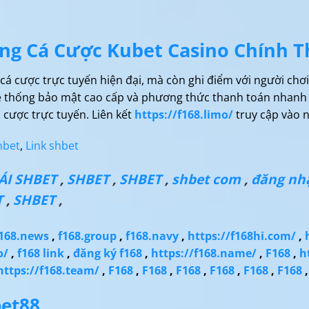
ang Cá Cược Kubet Casino Chính 
 cá cược trực tuyến hiện đại, mà còn ghi điểm với người chơi
 hệ thống bảo mật cao cấp và phương thức thanh toán nhan
 cược trực tuyến.
Liên kết
https://f168.limo/
truy cập vào 
hbet
,
Link shbet
ÁI SHBET
,
SHBET
,
SHBET
,
shbet com
,
đăng nh
T
,
SHBET
,
168.news
,
f168.group
,
f168.navy
,
https://f168hi.com/
,
o/
,
f168 link
,
đăng ký f168
,
https://f168.name/
,
F168
,
h
https://f168.team/
,
F168
,
F168
,
F168
,
F168
,
F168
,
F168
bet88