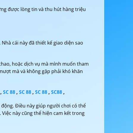
ng được lòng tin và thu hút hàng triệu
Nhà cái này đã thiết kế giao diện sao
ể thao, hoặc dịch vụ mà mình muốn tham
a mượt mà và không gặp phải khó khăn
,
SC 88
,
SC 88
,
SC 88
,
SC88
,
i động. Điều này giúp người chơi có thể
. Việc này cũng thể hiện cam kết trong