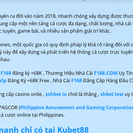
 tuyến ra đời vào năm 2018, nhanh chóng xây dựng được th
 cung cấp một nền tảng cá cược đa dạng, chất lượng, nhà cái
c tuyến, game bài, và nhiều sản phẩm giải trí khác.
pines, một quốc gia có quy định pháp lý khá rõ ràng đối với
 này để xây dựng và phát triển hệ thống cá cược trực tuyến
nhau.
ủ
F168
đăng ký +68K , Thương Hiệu Nhà Cái
F168.COM
Uy Tín
Vip
Đăng Ký +68K Free , Nhà Cái
F168
Đẳng Cấp Hàng Đầu C
ung cấp casino onlie ,
sshbet io
chơi là thắng ,
shbet law
uy t
 PAGCOR (
Philippine Amusement and Gaming Corporatio
 cược online tại Philippines.
ạnh chỉ có tại Kubet88