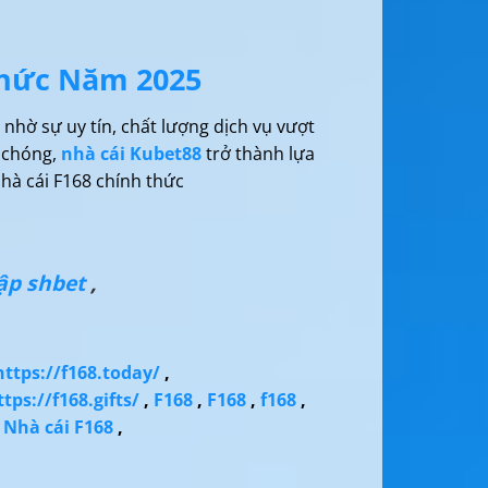
Thức Năm 2025
 nhờ sự uy tín, chất lượng dịch vụ vượt
h chóng,
nhà cái Kubet88
trở thành lựa
nhà cái F168 chính thức
ập shbet
,
https://f168.today/
,
ttps://f168.gifts/
,
F168
,
F168
,
f168
,
,
Nhà cái F168
,