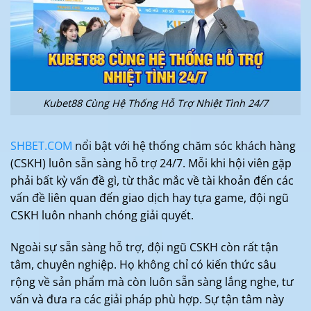
Kubet88 Cùng Hệ Thống Hỗ Trợ Nhiệt Tình 24/7
SHBET.COM
nổi bật với hệ thống chăm sóc khách hàng
(CSKH) luôn sẵn sàng hỗ trợ 24/7. Mỗi khi hội viên gặp
phải bất kỳ vấn đề gì, từ thắc mắc về tài khoản đến các
vấn đề liên quan đến giao dịch hay tựa game, đội ngũ
CSKH luôn nhanh chóng giải quyết.
Ngoài sự sẵn sàng hỗ trợ, đội ngũ CSKH còn rất tận
tâm, chuyên nghiệp. Họ không chỉ có kiến thức sâu
rộng về sản phẩm mà còn luôn sẵn sàng lắng nghe, tư
vấn và đưa ra các giải pháp phù hợp. Sự tận tâm này