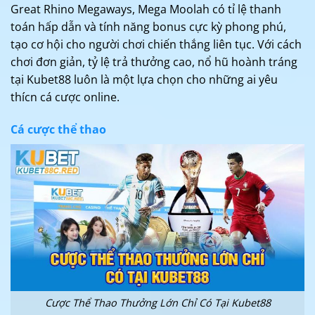
Great Rhino Megaways, Mega Moolah có tỉ lệ thanh
toán hấp dẫn và tính năng bonus cực kỳ phong phú,
tạo cơ hội cho người chơi chiến thắng liên tục. Với cách
chơi đơn giản, tỷ lệ trả thưởng cao, nổ hũ hoành tráng
tại Kubet88 luôn là một lựa chọn cho những ai yêu
thícn cá cược online.
Cá cược thể thao
Cược Thể Thao Thưởng Lớn Chỉ Có Tại Kubet88