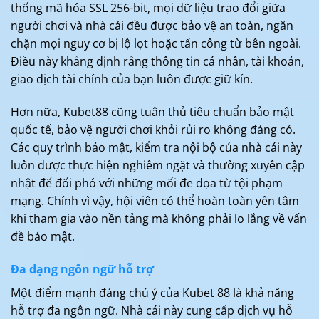
thống mã hóa SSL 256-bit, mọi dữ liệu trao đổi giữa
người chơi và nhà cái đều được bảo vệ an toàn, ngăn
chặn mọi nguy cơ bị lộ lọt hoặc tấn công từ bên ngoài.
Điều này khẳng định rằng thông tin cá nhân, tài khoản,
giao dịch tài chính của bạn luôn được giữ kín.
Hơn nữa, Kubet88 cũng tuân thủ tiêu chuẩn bảo mật
quốc tế, bảo vệ người chơi khỏi rủi ro không đáng có.
Các quy trình bảo mật, kiểm tra nội bộ của nhà cái này
luôn được thực hiện nghiêm ngặt và thường xuyên cập
nhật để đối phó với những mối đe dọa từ tội phạm
mạng. Chính vì vậy, hội viên có thể hoàn toàn yên tâm
khi tham gia vào nền tảng mà không phải lo lắng về vấn
đề bảo mật.
Đa dạng ngôn ngữ hỗ trợ
Một điểm mạnh đáng chú ý của Kubet 88 là khả năng
hỗ trợ đa ngôn ngữ. Nhà cái này cung cấp dịch vụ hỗ