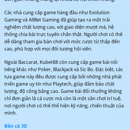
Các nhà cung cấp game hàng đầu như Evolution
Gaming và AllBet Gaming đã giúp tạo ra một trải
nghiệm chất lượng cao, với giao diện mượt mà, hệ
thống chia bài trực tuyến chân thật. Người chơi có thể
dễ dàng tham gia bàn chơi với mức cược từ thấp đến
cao, phù hợp với mọi đối tượng hội viên.
Ngoài Baccarat, Kubet88 còn cung cấp game bài nổi
tiếng khác như Poker, Blackjack và Sic Bo. Đặc biệt, các
tựa game này đều được cung cấp bởi những nhà phát
triển game uy tín như Playtech, giúp đảm bảo chất
lượng, độ công bằng cao. Game bài đổi thưởng không
chỉ đơn giản là cá cược mà còn là một sân chơi trí tuệ,
nơi người chơi có thể thể hiện kỹ năng, chiến thuật của
mình.
Bắn cá 3D