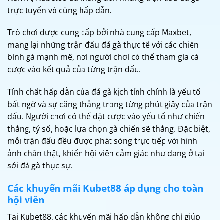
trực tuyến vô cùng hấp dẫn.
Trò chơi được cung cấp bởi nhà cung cấp Maxbet,
mang lại những trận đấu đá gà thực tế với các chiến
binh gà mạnh mẽ, nơi người chơi có thể tham gia cá
cược vào kết quả của từng trận đấu.
Tính chất hấp dẫn của đá gà kịch tính chính là yếu tố
bất ngờ và sự căng thẳng trong từng phút giây của trận
đấu. Người chơi có thể đặt cược vào yếu tố như chiến
thắng, tỷ số, hoặc lựa chọn gà chiến sẽ thắng. Đặc biệt,
mỗi trận đấu đều được phát sóng trực tiếp với hình
ảnh chân thật, khiến hội viên cảm giác như đang ở tại
sới đá gà thực sự.
Các khuyến mãi Kubet88 áp dụng cho toàn
hội viên
Tại Kubet88, các khuyến mãi hấp dẫn không chỉ giúp