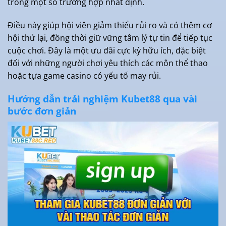
trong một số trường hợp nhất định.
Điều này giúp hội viên giảm thiểu rủi ro và có thêm cơ
hội thử lại, đồng thời giữ vững tâm lý tự tin để tiếp tục
cuộc chơi. Đây là một ưu đãi cực kỳ hữu ích, đặc biệt
đối với những người chơi yêu thích các môn thể thao
hoặc tựa game casino có yếu tố may rủi.
Hướng dẫn trải nghiệm Kubet88 qua vài
bước đơn giản