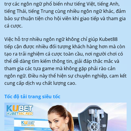
trợ các ngôn ngữ phổ biến như tiếng Việt, tiếng Anh,
tiếng Thái, tiếng Trung cùng nhiều ngôn ngữ khác, đảm
bảo sự thuận tiện cho hội viên khi giao tiếp và tham gia
cá cược.
Việc hỗ trợ nhiều ngôn ngữ không chỉ giúp Kubet88
tiếp cận được nhiều đối tượng khách hàng hơn mà còn
tạo ra trải nghiệm cá cược toàn cầu, nơi người chơi có
thể dễ dàng tìm kiếm thông tin, giải đáp thắc mắc và
tham gia các tựa game mà không gặp phải rào cản
ngôn ngữ. Điều này thể hiện sự chuyên nghiệp, cam kết
cung cấp dịch vụ chất lượng cao.
Tốc độ tải trang siêu tốc