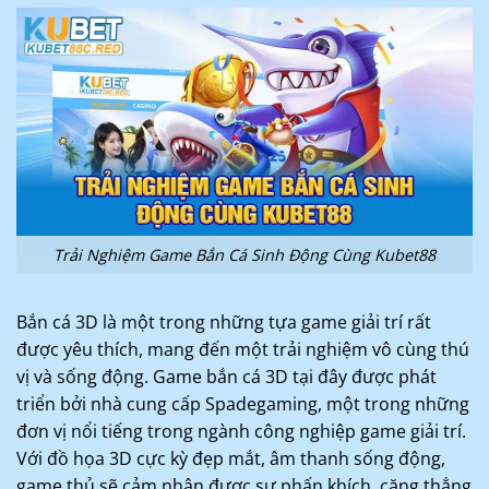
Trải Nghiệm Game Bắn Cá Sinh Động Cùng Kubet88
Bắn cá 3D là một trong những tựa game giải trí rất
được yêu thích, mang đến một trải nghiệm vô cùng thú
vị và sống động. Game bắn cá 3D tại đây được phát
triển bởi nhà cung cấp Spadegaming, một trong những
đơn vị nổi tiếng trong ngành công nghiệp game giải trí.
Với đồ họa 3D cực kỳ đẹp mắt, âm thanh sống động,
game thủ sẽ cảm nhận được sự phấn khích, căng thẳng