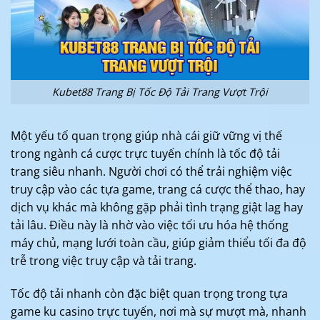
Kubet88 Trang Bị Tốc Độ Tải Trang Vượt Trội
Một yếu tố quan trọng giúp nhà cái giữ vững vị thế
trong ngành cá cược trực tuyến chính là tốc độ tải
trang siêu nhanh. Người chơi có thể trải nghiệm việc
truy cập vào các tựa game, trang cá cược thể thao, hay
dịch vụ khác mà không gặp phải tình trạng giật lag hay
tải lâu. Điều này là nhờ vào việc tối ưu hóa hệ thống
máy chủ, mạng lưới toàn cầu, giúp giảm thiểu tối đa độ
trễ trong việc truy cập và tải trang.
Tốc độ tải nhanh còn đặc biệt quan trọng trong tựa
game ku casino trực tuyến, nơi mà sự mượt mà, nhanh