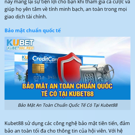
này mang lại sự tiện lợi cho bạn khi tham gia cá cược và
giúp họ yên tâm về tính minh bạch, an toàn trong mọi
giao dịch tài chính.
Bảo mật chuẩn quốc tế
Bảo Mật An Toàn Chuẩn Quốc Tế Có Tại Kubet88
Kubet88 sử dụng các công nghệ bảo mật tiên tiến, đảm
bảo an toàn tối đa cho thông tin của hội viên. Với hệ