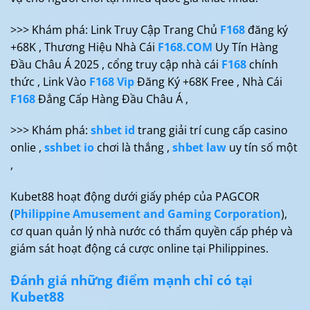
>>> Khám phá:
Link Truy Cập Trang Chủ
F168
đăng ký
+68K , Thương Hiệu Nhà Cái
F168.COM
Uy Tín Hàng
Đầu Châu Á 2025 , cổng truy cập nhà cái
F168
chính
thức , Link Vào
F168 Vip
Đăng Ký +68K Free , Nhà Cái
F168
Đẳng Cấp Hàng Đầu Châu Á ,
>>> Khám phá:
shbet id
trang giải trí cung cấp casino
onlie ,
sshbet io
chơi là thắng ,
shbet law
uy tín số một
,
Kubet88 hoạt động dưới giấy phép của PAGCOR
(
Philippine Amusement and Gaming Corporation
),
cơ quan quản lý nhà nước có thẩm quyền cấp phép và
giám sát hoạt động cá cược online tại Philippines.
Đánh giá những điểm mạnh chỉ có tại
Kubet88