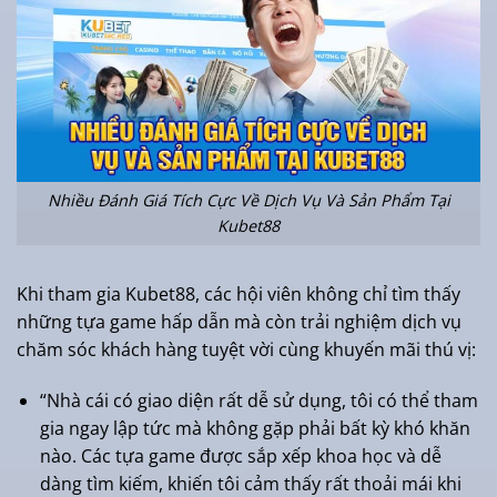
Nhiều Đánh Giá Tích Cực Về Dịch Vụ Và Sản Phẩm Tại
Kubet88
Khi tham gia Kubet88, các hội viên không chỉ tìm thấy
những tựa game hấp dẫn mà còn trải nghiệm dịch vụ
chăm sóc khách hàng tuyệt vời cùng khuyến mãi thú vị:
“Nhà cái có giao diện rất dễ sử dụng, tôi có thể tham
gia ngay lập tức mà không gặp phải bất kỳ khó khăn
nào. Các tựa game được sắp xếp khoa học và dễ
dàng tìm kiếm, khiến tôi cảm thấy rất thoải mái khi