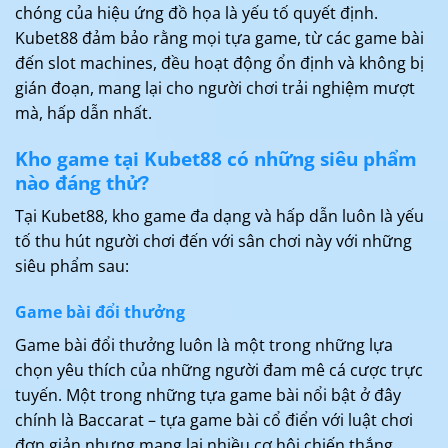
chóng của hiệu ứng đồ họa là yếu tố quyết định.
Kubet88 đảm bảo rằng mọi tựa game, từ các game bài
đến slot machines, đều hoạt động ổn định và không bị
gián đoạn, mang lại cho người chơi trải nghiệm mượt
mà, hấp dẫn nhất.
Kho game tại Kubet88 có những siêu phẩm
nào đáng thử?
Tại Kubet88, kho game đa dạng và hấp dẫn luôn là yếu
tố thu hút người chơi đến với sân chơi này với những
siêu phẩm sau:
Game bài đổi thưởng
Game bài đổi thưởng luôn là một trong những lựa
chọn yêu thích của những người đam mê cá cược trực
tuyến. Một trong những tựa game bài nổi bật ở đây
chính là Baccarat – tựa game bài cổ điển với luật chơi
đơn giản nhưng mang lại nhiều cơ hội chiến thắng.