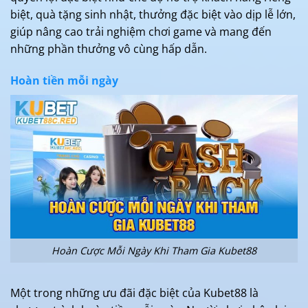
biệt, quà tặng sinh nhật, thưởng đặc biệt vào dịp lễ lớn,
giúp nâng cao trải nghiệm chơi game và mang đến
những phần thưởng vô cùng hấp dẫn.
Hoàn tiền mỗi ngày
Hoàn Cược Mỗi Ngày Khi Tham Gia Kubet88
Một trong những ưu đãi đặc biệt của Kubet88 là