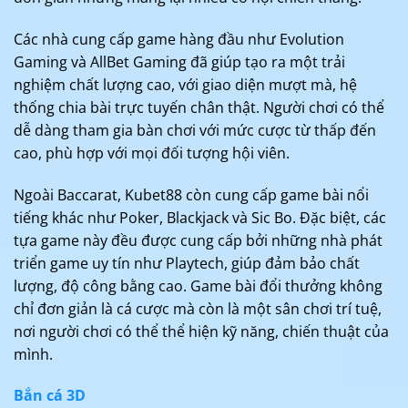
Các nhà cung cấp game hàng đầu như Evolution
Gaming và AllBet Gaming đã giúp tạo ra một trải
nghiệm chất lượng cao, với giao diện mượt mà, hệ
thống chia bài trực tuyến chân thật. Người chơi có thể
dễ dàng tham gia bàn chơi với mức cược từ thấp đến
cao, phù hợp với mọi đối tượng hội viên.
Ngoài Baccarat, Kubet88 còn cung cấp game bài nổi
tiếng khác như Poker, Blackjack và Sic Bo. Đặc biệt, các
tựa game này đều được cung cấp bởi những nhà phát
triển game uy tín như Playtech, giúp đảm bảo chất
lượng, độ công bằng cao. Game bài đổi thưởng không
chỉ đơn giản là cá cược mà còn là một sân chơi trí tuệ,
nơi người chơi có thể thể hiện kỹ năng, chiến thuật của
mình.
Bắn cá 3D