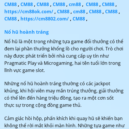
CM88
,
CM88
,
CM88
,
CM88
,
cm88
,
CM88
,
CM88
,
https://cm88ok.com/
,
CM88
,
cm88
,
CM88
,
CM88
,
CM88
,
https://cm8802.com/
,
CM88
,
Nổ hũ hoành tráng
Nổ hũ là một trong những tựa game đổi thưởng có thể
đem lại phần thưởng khổng lồ cho người chơi. Trò chơi
này được phát triển bởi nhà cung cấp uy tín như
Pragmatic Play và Microgaming, hai tên tuổi lớn trong
lĩnh vực game slot.
Những nổ hũ hoành tráng thường có các jackpot
khủng, khi hội viên may mắn trúng thưởng, giải thưởng
có thể lên đến hàng triệu đồng, tạo ra một cơn sốt
thực sự trong cộng đồng game thủ.
Cảm giác hồi hộp, phấn khích khi quay hũ sẽ khiến bạn
không thể rời mắt khỏi màn hình. Những tựa game như