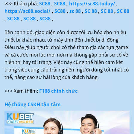
>>> Khám phá:
SC88
,
SC88
,
https://sc88.today/
,
https://sc88.social/
,
SC88
,
sc 88
,
SC 88
,
SC 88
,
SC 88
,
SC 88
,
SC 88
,
SC88
,
Bên cạnh đó, giao diện còn được tối ưu hóa cho nhiều
thiết bị khác nhau, từ máy tính đến thiết bị di động.
Điều này giúp người chơi có thể tham gia các tựa game
và cá cược mọi lúc mọi nơi mà không gặp phải sự cố về
hiển thị hay tải trang. Việc này cũng thể hiện cam kết
trong việc cung cấp trải nghiệm người dùng tốt nhất có
thể, nâng cao sự hài lòng của khách hàng.
>>> Xem thêm:
F168 chính thức
Hệ thống CSKH tận tâm