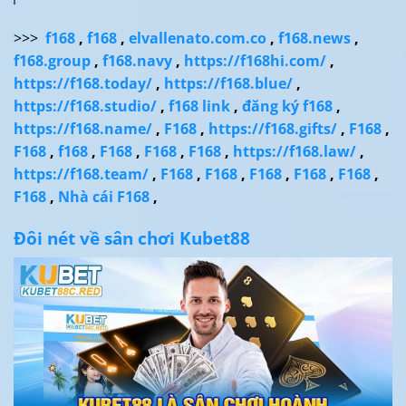
>>>
f168
,
f168
,
elvallenato.com.co
,
f168.news
,
f168.group
,
f168.navy
,
https://f168hi.com/
,
https://f168.today/
,
https://f168.blue/
,
https://f168.studio/
,
f168 link
,
đăng ký f168
,
https://f168.name/
,
F168
,
https://f168.gifts/
,
F168
,
F168
,
f168
,
F168
,
F168
,
F168
,
https://f168.law/
,
https://f168.team/
,
F168
,
F168
,
F168
,
F168
,
F168
,
F168
,
Nhà cái F168
,
Đôi nét về sân chơi Kubet88