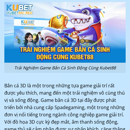
Trải Nghiệm Game Bắn Cá Sinh Động Cùng Kubet88
Bắn cá 3D là một trong những tựa game giải trí rất
được yêu thích, mang đến một trải nghiệm vô cùng thú
vị và sống động. Game bắn cá 3D tại đây được phát
triển bởi nhà cung cấp Spadegaming, một trong những
đơn vị nổi tiếng trong ngành công nghiệp game giải trí.
Với đồ họa 3D cực kỳ đẹp mắt, âm thanh sống động,
game thủ sẽ cảm nhận được sự phấn khích, căng thẳng