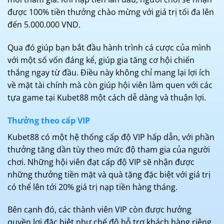
được 100% tiền thưởng chào mừng với giá trị tối đa lên
đến 5.000.000 VND.
Qua đó giúp bạn bắt đầu hành trình cá cược của mình
với một số vốn đáng kể, giúp gia tăng cơ hội chiến
thắng ngay từ đầu. Điều này không chỉ mang lại lợi ích
về mặt tài chính mà còn giúp hội viên làm quen với các
tựa game tại Kubet88 một cách dễ dàng và thuận lợi.
Thưởng theo cấp VIP
Kubet88 có một hệ thống cấp độ VIP hấp dẫn, với phần
thưởng tăng dần tùy theo mức độ tham gia của người
chơi. Những hội viên đạt cấp độ VIP sẽ nhận được
những thưởng tiền mặt và quà tặng đặc biệt với giá trị
có thể lên tới 20% giá trị nạp tiền hàng tháng.
Bên cạnh đó, các thành viên VIP còn được hưởng
quyền lợi đặc biệt như chế độ hỗ trợ khách hàng riêng