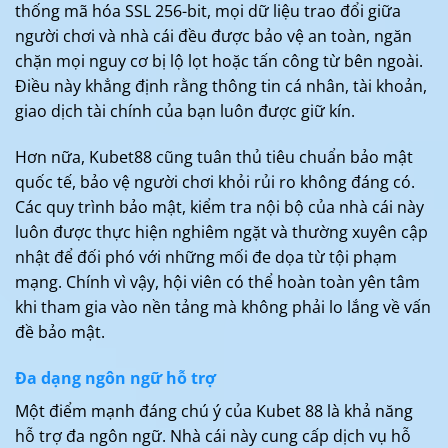
thống mã hóa SSL 256-bit, mọi dữ liệu trao đổi giữa
người chơi và nhà cái đều được bảo vệ an toàn, ngăn
chặn mọi nguy cơ bị lộ lọt hoặc tấn công từ bên ngoài.
Điều này khẳng định rằng thông tin cá nhân, tài khoản,
giao dịch tài chính của bạn luôn được giữ kín.
Hơn nữa, Kubet88 cũng tuân thủ tiêu chuẩn bảo mật
quốc tế, bảo vệ người chơi khỏi rủi ro không đáng có.
Các quy trình bảo mật, kiểm tra nội bộ của nhà cái này
luôn được thực hiện nghiêm ngặt và thường xuyên cập
nhật để đối phó với những mối đe dọa từ tội phạm
mạng. Chính vì vậy, hội viên có thể hoàn toàn yên tâm
khi tham gia vào nền tảng mà không phải lo lắng về vấn
đề bảo mật.
Đa dạng ngôn ngữ hỗ trợ
Một điểm mạnh đáng chú ý của Kubet 88 là khả năng
hỗ trợ đa ngôn ngữ. Nhà cái này cung cấp dịch vụ hỗ