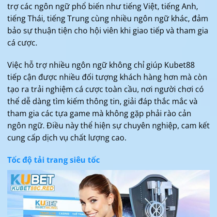
trợ các ngôn ngữ phổ biến như tiếng Việt, tiếng Anh,
tiếng Thái, tiếng Trung cùng nhiều ngôn ngữ khác, đảm
bảo sự thuận tiện cho hội viên khi giao tiếp và tham gia
cá cược.
Việc hỗ trợ nhiều ngôn ngữ không chỉ giúp Kubet88
tiếp cận được nhiều đối tượng khách hàng hơn mà còn
tạo ra trải nghiệm cá cược toàn cầu, nơi người chơi có
thể dễ dàng tìm kiếm thông tin, giải đáp thắc mắc và
tham gia các tựa game mà không gặp phải rào cản
ngôn ngữ. Điều này thể hiện sự chuyên nghiệp, cam kết
cung cấp dịch vụ chất lượng cao.
Tốc độ tải trang siêu tốc