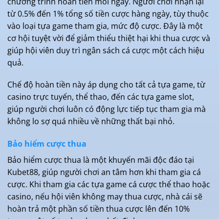
chương trình hoàn tiền mỗi ngày. Người chơi nhận lại
từ 0.5% đến 1% tổng số tiền cược hàng ngày, tùy thuộc
vào loại tựa game tham gia, mức độ cược. Đây là một
cơ hội tuyệt vời để giảm thiểu thiệt hại khi thua cược và
giúp hội viên duy trì ngân sách cá cược một cách hiệu
quả.
Chế độ hoàn tiền này áp dụng cho tất cả tựa game, từ
casino trực tuyến, thể thao, đến các tựa game slot,
giúp người chơi luôn có động lực tiếp tục tham gia mà
không lo sợ quá nhiều về những thất bại nhỏ.
Bảo hiểm cược thua
Bảo hiểm cược thua là một khuyến mãi độc đáo tại
Kubet88, giúp người chơi an tâm hơn khi tham gia cá
cược. Khi tham gia các tựa game cá cược thể thao hoặc
casino, nếu hội viên không may thua cược, nhà cái sẽ
hoàn trả một phần số tiền thua cược lên đến 10%