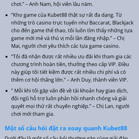
chơi.” – Anh Nam, hội viên lâu năm.
“Kho game của Kubet88 thật sự rất đa dạng. Từ
những trò casino trực tuyến như Baccarat, Blackjack
cho đến game thể thao, tôi luôn tìm thấy những tựa
game mới mẻ và thú vị mỗi lần đăng nhập.” – Chị
Mai, người chơi yêu thích các tựa game casino.
“Tôi đã nhận được rất nhiều ưu đãi khi tham gia các
chương trình hoàn tiền, thưởng theo cấp VIP. Điều
này giúp tôi tiết kiệm được rất nhiều chi phí và có
thêm cơ hội thắng lớn.” – Anh Duy, thành viên VIP.
” Mỗi khi tôi gặp vấn đề về tài khoản hay giao dịch,
đội ngũ hỗ trợ luôn phản hồi nhanh chóng và giải
quyết mọi thứ rất chuyên nghiệp.” – Chị Lan, người
chơi mới tham gia.
Một số câu hỏi đặt ra xoay quanh Kubet88
Dưới đây là một số câu hỏi thường gặp cùng giải đáp