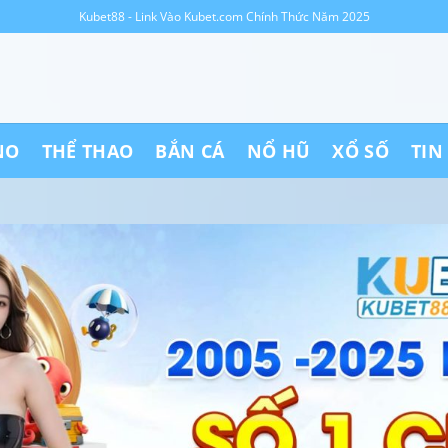
Kubet88 - Link Vào Kubet.com Chính Thức Năm 2025
NO
THỂ THAO
BẮN CÁ
NỔ HŨ
XỔ SỐ
TIN