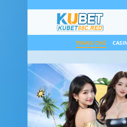
Bỏ
qua
nội
dung
TRANG CHỦ
CASI