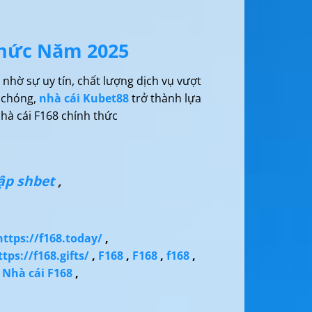
Thức Năm 2025
 nhờ sự uy tín, chất lượng dịch vụ vượt
h chóng,
nhà cái Kubet88
trở thành lựa
nhà cái F168 chính thức
ập shbet
,
https://f168.today/
,
ttps://f168.gifts/
,
F168
,
F168
,
f168
,
,
Nhà cái F168
,