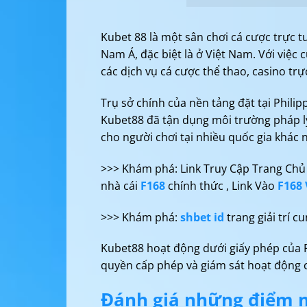
Kubet 88 là một sân chơi cá cược trực
Nam Á, đặc biệt là ở Việt Nam. Với việc
các dịch vụ cá cược thể thao, casino trự
Trụ sở chính của nền tảng đặt tại Philip
Kubet88 đã tận dụng môi trường pháp lý
cho người chơi tại nhiều quốc gia khác 
>>> Khám phá:
Link Truy Cập Trang Ch
nhà cái
F168
chính thức , Link Vào
F168 
>>> Khám phá:
shbet id
trang giải trí c
Kubet88 hoạt động dưới giấy phép của
quyền cấp phép và giám sát hoạt động cá
Đánh giá những điểm m