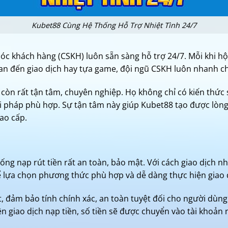
Kubet88 Cùng Hệ Thống Hỗ Trợ Nhiệt Tình 24/7
c khách hàng (CSKH) luôn sẵn sàng hỗ trợ 24/7. Mỗi khi hội 
uan đến giao dịch hay tựa game, đội ngũ CSKH luôn nhanh ch
 còn rất tận tâm, chuyên nghiệp. Họ không chỉ có kiến thứ
ải pháp phù hợp. Sự tận tâm này giúp Kubet88 tạo được lòng t
cao cấp.
ng nạp rút tiền rất an toàn, bảo mật. Với cách giao dịch n
ể lựa chọn phương thức phù hợp và dễ dàng thực hiện giao 
 đảm bảo tính chính xác, an toàn tuyệt đối cho người dùn
ện giao dịch nạp tiền, số tiền sẽ được chuyển vào tài khoản 