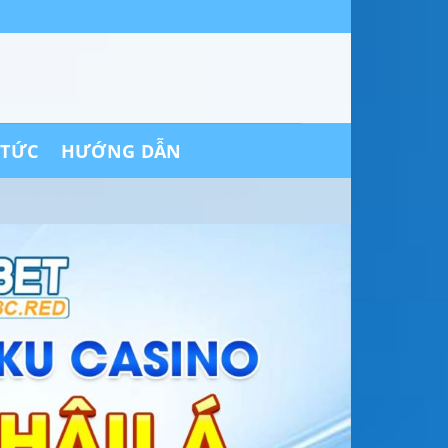
 TỨC
HƯỚNG DẪN