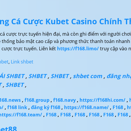
ang Cá Cược Kubet Casino Chính 
 cá cược trực tuyến hiện đại, mà còn ghi điểm với người chơi
 hệ thống bảo mật cao cấp và phương thức thanh toán nhan
 cược trực tuyến.
Liên kết
https://f168.limo/
truy cập vào 
hbet
,
Link shbet
ÁI SHBET
,
SHBET
,
SHBET
,
shbet com
,
đăng nh
T
,
SHBET
,
168.news
,
f168.group
,
f168.navy
,
https://f168hi.com/
,
o/
,
f168 link
,
đăng ký f168
,
https://f168.name/
,
F168
,
h
https://f168.team/
,
F168
,
F168
,
F168
,
F168
,
F168
,
F168
bet88