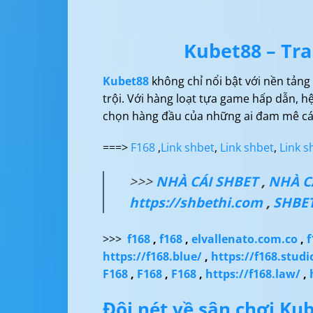
Kubet88 – Tr
Kubet88
không chỉ nổi bật với nền tảng
trội. Với hàng loạt tựa game hấp dẫn,
chọn hàng đầu của những ai đam mê cá
===>
F168
,
Link shbet
,
Link shbet
,
Link s
>>>
NHÀ CÁI SHBET
,
NHÀ C
https://shbethi.com
,
SHBE
>>>
f168
,
f168
,
elvallenato.com.co
,
f
https://f168.blue/
,
https://f168.studi
F168
,
F168
,
F168
,
https://f168.law/
,
Đôi nét về sân chơi Ku