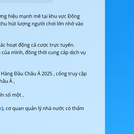
ương hiệu mạnh mẽ tại khu vực Đông
 thu hút lượng người chơi lớn nhờ vào
 các hoạt động cá cược trực tuyến.
 của mình, đồng thời cung cấp dịch vụ
 Hàng Đầu Châu Á 2025 , cổng truy cập
hâu Á ,
ín số một ,
n
), cơ quan quản lý nhà nước có thẩm