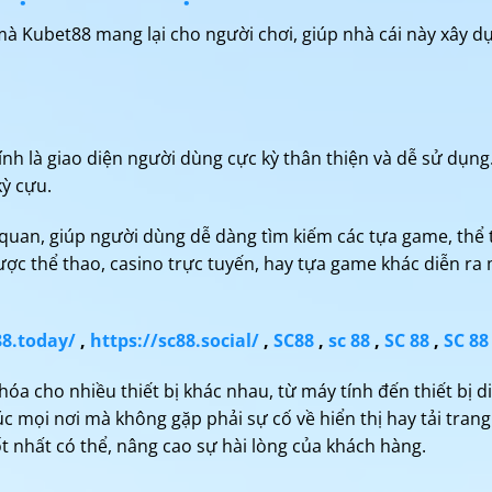
à Kubet88 mang lại cho người chơi, giúp nhà cái này xây dự
 là giao diện người dùng cực kỳ thân thiện và dễ sử dụng. 
kỳ cựu.
c quan, giúp người dùng dễ dàng tìm kiếm các tựa game, th
cược thể thao, casino trực tuyến, hay tựa game khác diễn r
88.today/
,
https://sc88.social/
,
SC88
,
sc 88
,
SC 88
,
SC 88
óa cho nhiều thiết bị khác nhau, từ máy tính đến thiết bị d
c mọi nơi mà không gặp phải sự cố về hiển thị hay tải trang
t nhất có thể, nâng cao sự hài lòng của khách hàng.