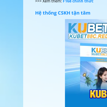
>>> Xem thêm:
F168 chính thức
Hệ thống CSKH tận tâm