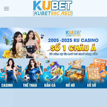
Bỏ
qua
nội
dung