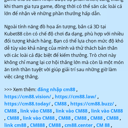
khi tham gia tựa game, đồng thời có thể săn các loài cá
lớn để nhận về những phần thưởng hấp dẫn.
Ngoài tính năng đồ họa ấn tượng, bắn cá 3D tại
Kubet88 còn có chế độ chơi đa dạng, phù hợp với nhiều
đối tượng khách hàng. Bạn có thể lựa chọn mức độ khó
dễ tùy vào khả năng của mình và thử thách bản thân
với các loài cá đặc biệt để kiếm thưởng. Trò chơi này
không chỉ mang lại cơ hội thắng lớn mà còn là một món
ăn tinh thần tuyệt vời giúp giải trí sau những giờ làm
việc căng thẳng.
>>> Xem thêm:
đăng nhập cm88
,
https://cm88.vision/
,
https://cm88.law/
,
https://cm88.today/
,
CM88
,
https://cm88.buzz/
,
CM88
,
link vào CM88
,
link vào CM88
,
link vào CM88
,
CM88
,
link vào CM88
,
CM88
,
CM88
,
CM88
,
CM88
,
link cm88
,
CM888
,
CM88
,
cm88.center
,
CM 88
,