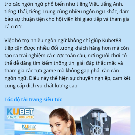
trợ các ngôn ngữ phổ biến như tiếng Việt, tiếng Anh,
tiếng Thái, tiếng Trung cùng nhiều ngôn ngữ khác, đảm
bảo sự thuận tiện cho hội viên khi giao tiếp và tham gia
cá cược.
Việc hỗ trợ nhiều ngôn ngữ không chỉ giúp Kubet88
tiếp cận được nhiều đối tượng khách hàng hơn mà còn
tạo ra trải nghiệm cá cược toàn cầu, nơi người chơi có
thể dễ dàng tìm kiếm thông tin, giải đáp thắc mắc và
tham gia các tựa game mà không gặp phải rào cản
ngôn ngữ. Điều này thể hiện sự chuyên nghiệp, cam kết
cung cấp dịch vụ chất lượng cao.
Tốc độ tải trang siêu tốc