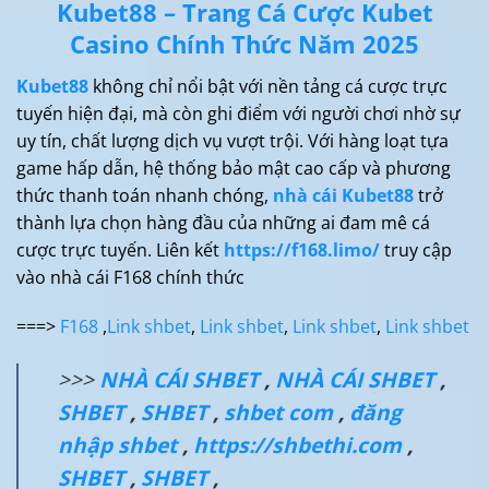
Kubet88 – Trang Cá Cược Kubet
Casino Chính Thức Năm 2025
Kubet88
không chỉ nổi bật với nền tảng cá cược trực
tuyến hiện đại, mà còn ghi điểm với người chơi nhờ sự
uy tín, chất lượng dịch vụ vượt trội. Với hàng loạt tựa
game hấp dẫn, hệ thống bảo mật cao cấp và phương
thức thanh toán nhanh chóng,
nhà cái Kubet88
trở
thành lựa chọn hàng đầu của những ai đam mê cá
cược trực tuyến.
Liên kết
https://f168.limo/
truy cập
vào nhà cái F168 chính thức
===>
F168
,
Link shbet
,
Link shbet
,
Link shbet
,
Link shbet
>>>
NHÀ CÁI SHBET
,
NHÀ CÁI SHBET
,
SHBET
,
SHBET
,
shbet com
,
đăng
nhập shbet
,
https://shbethi.com
,
SHBET
,
SHBET
,