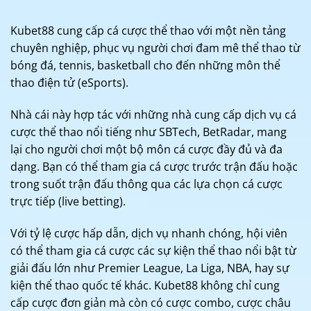
Kubet88 cung cấp cá cược thể thao với một nền tảng
chuyên nghiệp, phục vụ người chơi đam mê thể thao từ
bóng đá, tennis, basketball cho đến những môn thể
thao điện tử (eSports).
Nhà cái này hợp tác với những nhà cung cấp dịch vụ cá
cược thể thao nổi tiếng như SBTech, BetRadar, mang
lại cho người chơi một bộ môn cá cược đầy đủ và đa
dạng. Bạn có thể tham gia cá cược trước trận đấu hoặc
trong suốt trận đấu thông qua các lựa chọn cá cược
trực tiếp (live betting).
Với tỷ lệ cược hấp dẫn, dịch vụ nhanh chóng, hội viên
có thể tham gia cá cược các sự kiện thể thao nổi bật từ
giải đấu lớn như Premier League, La Liga, NBA, hay sự
kiện thể thao quốc tế khác. Kubet88 không chỉ cung
cấp cược đơn giản mà còn có cược combo, cược châu