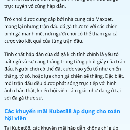
trực tuyến vô cùng hấp dẫn.
Trò chơi được cung cấp bởi nhà cung cấp Maxbet,
mang lại những trận đấu đá gà thực tế với các chiến
binh gà mạnh mẽ, nơi người chơi có thể tham gia cá
cược vào kết quả của từng trận đấu.
Tính chất hấp dẫn của đá gà kịch tính chính là yếu tố
bất ngờ và sự căng thẳng trong từng phút giây của trận
đấu. Người chơi có thể đặt cược vào yếu tố như chiến
thắng, tỷ số, hoặc lựa chọn gà chiến sẽ thắng. Đặc biệt,
mỗi trận đấu đều được phát sóng trực tiếp với hình
ảnh chân thật, khiến hội viên cảm giác như đang ở tại
sới đá gà thực sự.
Các khuyến mãi Kubet88 áp dụng cho toàn
hội viên
Tại Kubet88, các khuyến mãi hấp dẫn không chỉ giúp