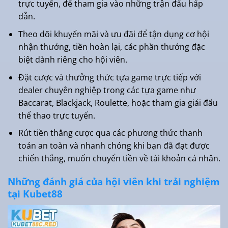
trực tuyến, để tham gia vào những trận đấu hấp
dẫn.
Theo dõi khuyến mãi và ưu đãi để tận dụng cơ hội
nhận thưởng, tiền hoàn lại, các phần thưởng đặc
biệt dành riêng cho hội viên.
Đặt cược và thưởng thức tựa game trực tiếp với
dealer chuyên nghiệp trong các tựa game như
Baccarat, Blackjack, Roulette, hoặc tham gia giải đấu
thể thao trực tuyến.
Rút tiền thắng cược qua các phương thức thanh
toán an toàn và nhanh chóng khi bạn đã đạt được
chiến thắng, muốn chuyển tiền về tài khoản cá nhân.
Những đánh giá của hội viên khi trải nghiệm
tại Kubet88