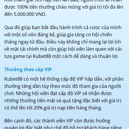
được 100% tiền thưởng chào mừng với giá trị tối đa lên
đến 5.000.000 VND.
Qua đó giúp bạn bắt đầu hành trình cá cược của mình
với một số vốn đáng kể, giúp gia tăng cơ hội chiến
thắng ngay từ đầu. Điều này không chỉ mang lại lợi ích
về mặt tài chính mà còn giúp hội viên làm quen với các
tựa game tại Kubet88 một cách dễ dàng và thuận lợi.
Thưởng theo cấp VIP
Kubet88 có một hệ thống cấp độ VIP hấp dẫn, với phần
thưởng tăng dần tùy theo mức độ tham gia của người
chơi. Những hội viên đạt cấp độ VIP sẽ nhận được
những thưởng tiền mặt và quà tặng đặc biệt với giá trị
có thể lên tới 20% giá trị nạp tiền hàng tháng.
Bên cạnh đó, các thành viên VIP còn được hưởng
quyền lợi đặc biệt như chế độ hỗ trợ khách hàng riêng