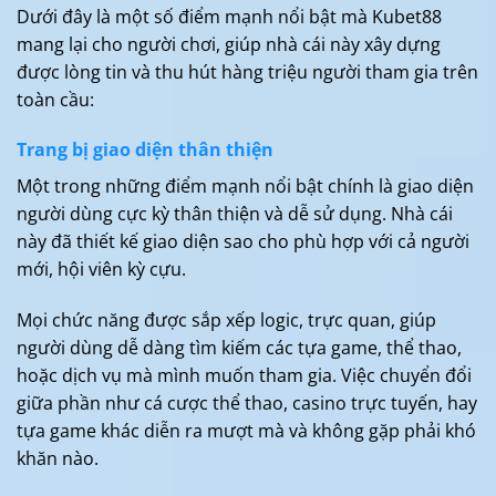
Dưới đây là một số điểm mạnh nổi bật mà Kubet88
mang lại cho người chơi, giúp nhà cái này xây dựng
được lòng tin và thu hút hàng triệu người tham gia trên
toàn cầu:
Trang bị giao diện thân thiện
Một trong những điểm mạnh nổi bật chính là giao diện
người dùng cực kỳ thân thiện và dễ sử dụng. Nhà cái
này đã thiết kế giao diện sao cho phù hợp với cả người
mới, hội viên kỳ cựu.
Mọi chức năng được sắp xếp logic, trực quan, giúp
người dùng dễ dàng tìm kiếm các tựa game, thể thao,
hoặc dịch vụ mà mình muốn tham gia. Việc chuyển đổi
giữa phần như cá cược thể thao, casino trực tuyến, hay
tựa game khác diễn ra mượt mà và không gặp phải khó
khăn nào.