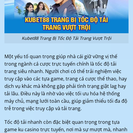
Kubet88 Trang Bị Tốc Độ Tải Trang Vượt Trội
Một yếu tố quan trọng giúp nhà cái giữ vững vị thế
trong ngành cá cược trực tuyến chính là tốc độ tải
trang siêu nhanh. Người chơi có thể trải nghiệm việc
truy cập vào các tựa game, trang cá cược thể thao, hay
dịch vụ khác mà không gặp phải tình trạng giật lag hay
tải lâu. Điều này là nhờ vào việc tối ưu hóa hệ thống
máy chủ, mạng lưới toàn cầu, giúp giảm thiểu tối đa độ
trễ trong việc truy cập và tải trang.
Tốc độ tải nhanh còn đặc biệt quan trọng trong tựa
game ku casino trực tuyến, nơi mà sự mượt mà, nhanh