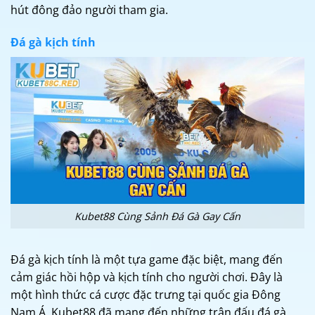
hút đông đảo người tham gia.
Đá gà kịch tính
Kubet88 Cùng Sảnh Đá Gà Gay Cấn
Đá gà kịch tính là một tựa game đặc biệt, mang đến
cảm giác hồi hộp và kịch tính cho người chơi. Đây là
một hình thức cá cược đặc trưng tại quốc gia Đông
Nam Á, Kubet88 đã mang đến những trận đấu đá gà