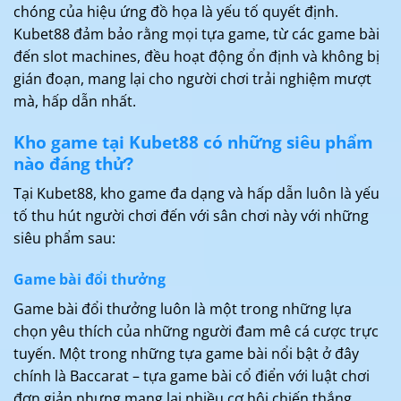
chóng của hiệu ứng đồ họa là yếu tố quyết định.
Kubet88 đảm bảo rằng mọi tựa game, từ các game bài
đến slot machines, đều hoạt động ổn định và không bị
gián đoạn, mang lại cho người chơi trải nghiệm mượt
mà, hấp dẫn nhất.
Kho game tại Kubet88 có những siêu phẩm
nào đáng thử?
Tại Kubet88, kho game đa dạng và hấp dẫn luôn là yếu
tố thu hút người chơi đến với sân chơi này với những
siêu phẩm sau:
Game bài đổi thưởng
Game bài đổi thưởng luôn là một trong những lựa
chọn yêu thích của những người đam mê cá cược trực
tuyến. Một trong những tựa game bài nổi bật ở đây
chính là Baccarat – tựa game bài cổ điển với luật chơi
đơn giản nhưng mang lại nhiều cơ hội chiến thắng.