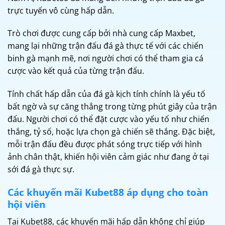
trực tuyến vô cùng hấp dẫn.
Trò chơi được cung cấp bởi nhà cung cấp Maxbet,
mang lại những trận đấu đá gà thực tế với các chiến
binh gà mạnh mẽ, nơi người chơi có thể tham gia cá
cược vào kết quả của từng trận đấu.
Tính chất hấp dẫn của đá gà kịch tính chính là yếu tố
bất ngờ và sự căng thẳng trong từng phút giây của trận
đấu. Người chơi có thể đặt cược vào yếu tố như chiến
thắng, tỷ số, hoặc lựa chọn gà chiến sẽ thắng. Đặc biệt,
mỗi trận đấu đều được phát sóng trực tiếp với hình
ảnh chân thật, khiến hội viên cảm giác như đang ở tại
sới đá gà thực sự.
Các khuyến mãi Kubet88 áp dụng cho toàn
hội viên
Tại Kubet88, các khuyến mãi hấp dẫn không chỉ giúp