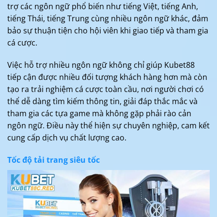
trợ các ngôn ngữ phổ biến như tiếng Việt, tiếng Anh,
tiếng Thái, tiếng Trung cùng nhiều ngôn ngữ khác, đảm
bảo sự thuận tiện cho hội viên khi giao tiếp và tham gia
cá cược.
Việc hỗ trợ nhiều ngôn ngữ không chỉ giúp Kubet88
tiếp cận được nhiều đối tượng khách hàng hơn mà còn
tạo ra trải nghiệm cá cược toàn cầu, nơi người chơi có
thể dễ dàng tìm kiếm thông tin, giải đáp thắc mắc và
tham gia các tựa game mà không gặp phải rào cản
ngôn ngữ. Điều này thể hiện sự chuyên nghiệp, cam kết
cung cấp dịch vụ chất lượng cao.
Tốc độ tải trang siêu tốc