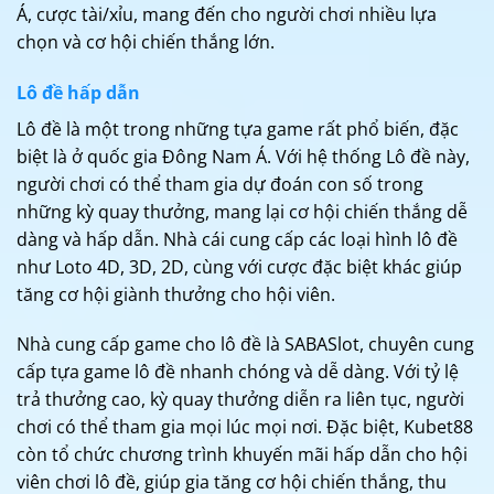
Á, cược tài/xỉu, mang đến cho người chơi nhiều lựa
chọn và cơ hội chiến thắng lớn.
Lô đề hấp dẫn
Lô đề là một trong những tựa game rất phổ biến, đặc
biệt là ở quốc gia Đông Nam Á. Với hệ thống Lô đề này,
người chơi có thể tham gia dự đoán con số trong
những kỳ quay thưởng, mang lại cơ hội chiến thắng dễ
dàng và hấp dẫn. Nhà cái cung cấp các loại hình lô đề
như Loto 4D, 3D, 2D, cùng với cược đặc biệt khác giúp
tăng cơ hội giành thưởng cho hội viên.
Nhà cung cấp game cho lô đề là SABASlot, chuyên cung
cấp tựa game lô đề nhanh chóng và dễ dàng. Với tỷ lệ
trả thưởng cao, kỳ quay thưởng diễn ra liên tục, người
chơi có thể tham gia mọi lúc mọi nơi. Đặc biệt, Kubet88
còn tổ chức chương trình khuyến mãi hấp dẫn cho hội
viên chơi lô đề, giúp gia tăng cơ hội chiến thắng, thu