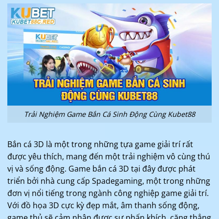
Trải Nghiệm Game Bắn Cá Sinh Động Cùng Kubet88
Bắn cá 3D là một trong những tựa game giải trí rất
được yêu thích, mang đến một trải nghiệm vô cùng thú
vị và sống động. Game bắn cá 3D tại đây được phát
triển bởi nhà cung cấp Spadegaming, một trong những
đơn vị nổi tiếng trong ngành công nghiệp game giải trí.
Với đồ họa 3D cực kỳ đẹp mắt, âm thanh sống động,
game thủ sẽ cảm nhận được sự phấn khích, căng thẳng