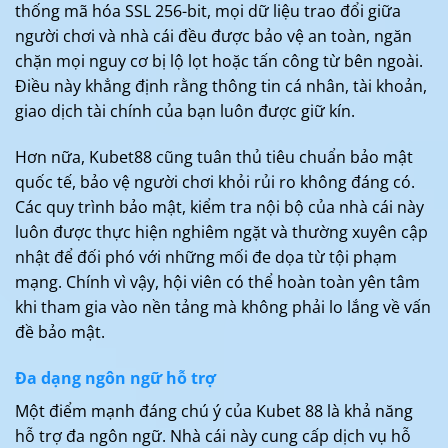
thống mã hóa SSL 256-bit, mọi dữ liệu trao đổi giữa
người chơi và nhà cái đều được bảo vệ an toàn, ngăn
chặn mọi nguy cơ bị lộ lọt hoặc tấn công từ bên ngoài.
Điều này khẳng định rằng thông tin cá nhân, tài khoản,
giao dịch tài chính của bạn luôn được giữ kín.
Hơn nữa, Kubet88 cũng tuân thủ tiêu chuẩn bảo mật
quốc tế, bảo vệ người chơi khỏi rủi ro không đáng có.
Các quy trình bảo mật, kiểm tra nội bộ của nhà cái này
luôn được thực hiện nghiêm ngặt và thường xuyên cập
nhật để đối phó với những mối đe dọa từ tội phạm
mạng. Chính vì vậy, hội viên có thể hoàn toàn yên tâm
khi tham gia vào nền tảng mà không phải lo lắng về vấn
đề bảo mật.
Đa dạng ngôn ngữ hỗ trợ
Một điểm mạnh đáng chú ý của Kubet 88 là khả năng
hỗ trợ đa ngôn ngữ. Nhà cái này cung cấp dịch vụ hỗ