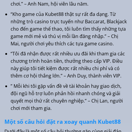
chơi.” – Anh Nam, hội viên lâu năm.
“Kho game của Kubet88 thật sự rất đa dạng. Từ
những trò casino trực tuyến như Baccarat, Blackjack
cho đến game thể thao, tôi luôn tìm thấy những tựa
game mới mẻ và thú vị mỗi lần đăng nhập.” – Chị
Mai, người chơi yêu thích các tựa game casino.
“Tôi đã nhận được rất nhiều ưu đãi khi tham gia các
chương trình hoàn tiền, thưởng theo cấp VIP. Điều
này giúp tôi tiết kiệm được rất nhiều chi phí và có
thêm cơ hội thắng lớn.” – Anh Duy, thành viên VIP.
” Mỗi khi tôi gặp vấn đề về tài khoản hay giao dịch,
đội ngũ hỗ trợ luôn phản hồi nhanh chóng và giải
quyết mọi thứ rất chuyên nghiệp.” – Chị Lan, người
chơi mới tham gia.
Một số câu hỏi đặt ra xoay quanh Kubet88
Dưới đây là một số câu hỏi thường gặp cùng giải đáp