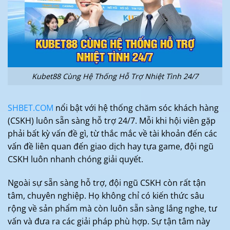
Kubet88 Cùng Hệ Thống Hỗ Trợ Nhiệt Tình 24/7
SHBET.COM
nổi bật với hệ thống chăm sóc khách hàng
(CSKH) luôn sẵn sàng hỗ trợ 24/7. Mỗi khi hội viên gặp
phải bất kỳ vấn đề gì, từ thắc mắc về tài khoản đến các
vấn đề liên quan đến giao dịch hay tựa game, đội ngũ
CSKH luôn nhanh chóng giải quyết.
Ngoài sự sẵn sàng hỗ trợ, đội ngũ CSKH còn rất tận
tâm, chuyên nghiệp. Họ không chỉ có kiến thức sâu
rộng về sản phẩm mà còn luôn sẵn sàng lắng nghe, tư
vấn và đưa ra các giải pháp phù hợp. Sự tận tâm này