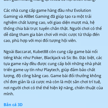
Các nhà cung cấp game hàng đầu như Evolution
Gaming và AllBet Gaming đã giúp tạo ra một trải
nghiệm chất lượng cao, với giao diện mượt mà, hệ
thống chia bài trực tuyến chân thật. Người chơi có thể
dễ dàng tham gia bàn chơi với mức cược từ thấp đến
cao, phù hợp với mọi đối tượng hội viên.
Ngoài Baccarat, Kubet88 còn cung cấp game bài nổi
tiếng khác như Poker, Blackjack và Sic Bo. Đặc biệt, các
tựa game này đều được cung cấp bởi những nhà phát
triển game uy tín như Playtech, giúp đảm bảo chất
lượng, độ công bằng cao. Game bài đổi thưởng không
chỉ đơn giản là cá cược mà còn là một sân chơi trí tuệ,
nơi người chơi có thể thể hiện kỹ năng, chiến thuật của
mình.
Bắn cá 3D