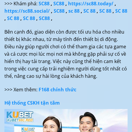
>>> Khám phá:
SC88
,
SC88
,
https://sc88.today/
,
https://sc88.social/
,
SC88
,
sc 88
,
SC 88
,
SC 88
,
SC 88
,
SC 88
,
SC 88
,
SC88
,
Bên cạnh đó, giao diện còn được tối ưu hóa cho nhiều
thiết bị khác nhau, từ máy tính đến thiết bị di động.
Điều này giúp người chơi có thể tham gia các tựa game
và cá cược mọi lúc mọi nơi mà không gặp phải sự cố về
hiển thị hay tải trang. Việc này cũng thể hiện cam kết
trong việc cung cấp trải nghiệm người dùng tốt nhất có
thể, nâng cao sự hài lòng của khách hàng.
>>> Xem thêm:
F168 chính thức
Hệ thống CSKH tận tâm