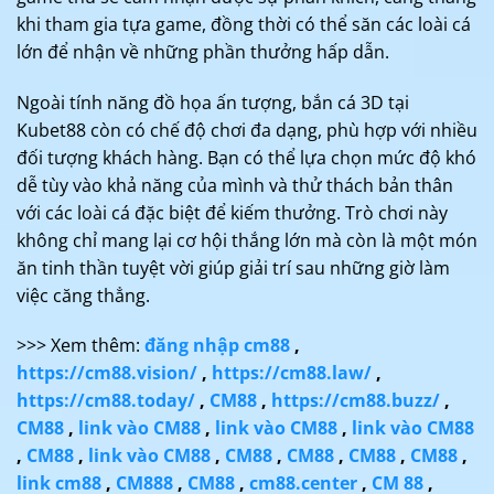
khi tham gia tựa game, đồng thời có thể săn các loài cá
lớn để nhận về những phần thưởng hấp dẫn.
Ngoài tính năng đồ họa ấn tượng, bắn cá 3D tại
Kubet88 còn có chế độ chơi đa dạng, phù hợp với nhiều
đối tượng khách hàng. Bạn có thể lựa chọn mức độ khó
dễ tùy vào khả năng của mình và thử thách bản thân
với các loài cá đặc biệt để kiếm thưởng. Trò chơi này
không chỉ mang lại cơ hội thắng lớn mà còn là một món
ăn tinh thần tuyệt vời giúp giải trí sau những giờ làm
việc căng thẳng.
>>> Xem thêm:
đăng nhập cm88
,
https://cm88.vision/
,
https://cm88.law/
,
https://cm88.today/
,
CM88
,
https://cm88.buzz/
,
CM88
,
link vào CM88
,
link vào CM88
,
link vào CM88
,
CM88
,
link vào CM88
,
CM88
,
CM88
,
CM88
,
CM88
,
link cm88
,
CM888
,
CM88
,
cm88.center
,
CM 88
,