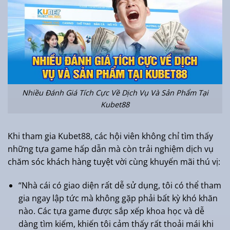
Nhiều Đánh Giá Tích Cực Về Dịch Vụ Và Sản Phẩm Tại
Kubet88
Khi tham gia Kubet88, các hội viên không chỉ tìm thấy
những tựa game hấp dẫn mà còn trải nghiệm dịch vụ
chăm sóc khách hàng tuyệt vời cùng khuyến mãi thú vị:
“Nhà cái có giao diện rất dễ sử dụng, tôi có thể tham
gia ngay lập tức mà không gặp phải bất kỳ khó khăn
nào. Các tựa game được sắp xếp khoa học và dễ
dàng tìm kiếm, khiến tôi cảm thấy rất thoải mái khi