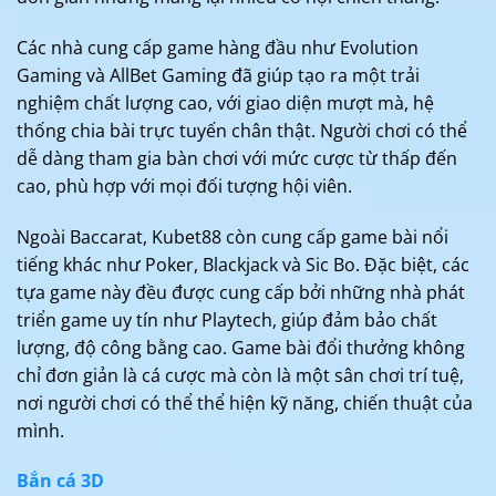
Các nhà cung cấp game hàng đầu như Evolution
Gaming và AllBet Gaming đã giúp tạo ra một trải
nghiệm chất lượng cao, với giao diện mượt mà, hệ
thống chia bài trực tuyến chân thật. Người chơi có thể
dễ dàng tham gia bàn chơi với mức cược từ thấp đến
cao, phù hợp với mọi đối tượng hội viên.
Ngoài Baccarat, Kubet88 còn cung cấp game bài nổi
tiếng khác như Poker, Blackjack và Sic Bo. Đặc biệt, các
tựa game này đều được cung cấp bởi những nhà phát
triển game uy tín như Playtech, giúp đảm bảo chất
lượng, độ công bằng cao. Game bài đổi thưởng không
chỉ đơn giản là cá cược mà còn là một sân chơi trí tuệ,
nơi người chơi có thể thể hiện kỹ năng, chiến thuật của
mình.
Bắn cá 3D