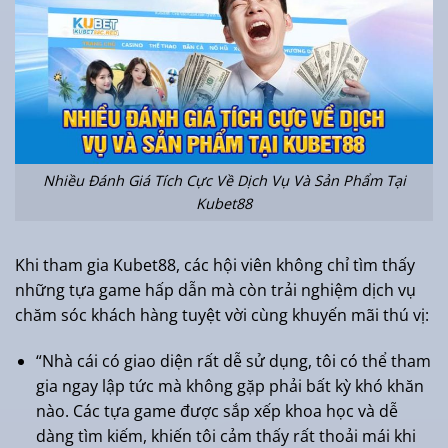
Nhiều Đánh Giá Tích Cực Về Dịch Vụ Và Sản Phẩm Tại
Kubet88
Khi tham gia Kubet88, các hội viên không chỉ tìm thấy
những tựa game hấp dẫn mà còn trải nghiệm dịch vụ
chăm sóc khách hàng tuyệt vời cùng khuyến mãi thú vị:
“Nhà cái có giao diện rất dễ sử dụng, tôi có thể tham
gia ngay lập tức mà không gặp phải bất kỳ khó khăn
nào. Các tựa game được sắp xếp khoa học và dễ
dàng tìm kiếm, khiến tôi cảm thấy rất thoải mái khi