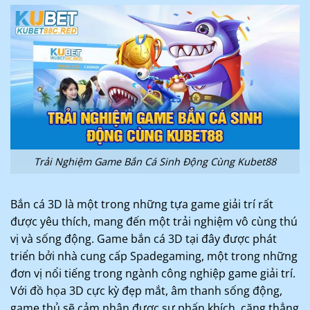
Trải Nghiệm Game Bắn Cá Sinh Động Cùng Kubet88
Bắn cá 3D là một trong những tựa game giải trí rất
được yêu thích, mang đến một trải nghiệm vô cùng thú
vị và sống động. Game bắn cá 3D tại đây được phát
triển bởi nhà cung cấp Spadegaming, một trong những
đơn vị nổi tiếng trong ngành công nghiệp game giải trí.
Với đồ họa 3D cực kỳ đẹp mắt, âm thanh sống động,
game thủ sẽ cảm nhận được sự phấn khích, căng thẳng