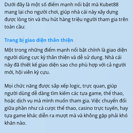
Dưới đây là một số điểm mạnh nổi bật mà Kubet88
mang lại cho người chơi, giúp nhà cái này xây dựng
được lòng tin và thu hút hàng triệu người tham gia trên
toàn cầu:
Trang bị giao diện thân thiện
Một trong những điểm mạnh nổi bật chính là giao diện
người dùng cực kỳ thân thiện và dễ sử dụng. Nhà cái
này đã thiết kế giao diện sao cho phù hợp với cả người
mới, hội viên kỳ cựu.
Mọi chức năng được sắp xếp logic, trực quan, giúp
người dùng dễ dàng tìm kiếm các tựa game, thể thao,
hoặc dịch vụ mà mình muốn tham gia. Việc chuyển đổi
giữa phần như cá cược thể thao, casino trực tuyến, hay
tựa game khác diễn ra mượt mà và không gặp phải khó
khăn nào.