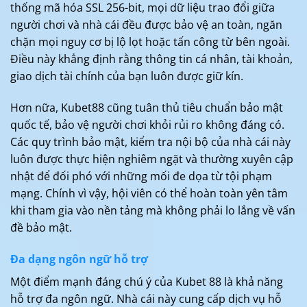
thống mã hóa SSL 256-bit, mọi dữ liệu trao đổi giữa
người chơi và nhà cái đều được bảo vệ an toàn, ngăn
chặn mọi nguy cơ bị lộ lọt hoặc tấn công từ bên ngoài.
Điều này khẳng định rằng thông tin cá nhân, tài khoản,
giao dịch tài chính của bạn luôn được giữ kín.
Hơn nữa, Kubet88 cũng tuân thủ tiêu chuẩn bảo mật
quốc tế, bảo vệ người chơi khỏi rủi ro không đáng có.
Các quy trình bảo mật, kiểm tra nội bộ của nhà cái này
luôn được thực hiện nghiêm ngặt và thường xuyên cập
nhật để đối phó với những mối đe dọa từ tội phạm
mạng. Chính vì vậy, hội viên có thể hoàn toàn yên tâm
khi tham gia vào nền tảng mà không phải lo lắng về vấn
đề bảo mật.
Đa dạng ngôn ngữ hỗ trợ
Một điểm mạnh đáng chú ý của Kubet 88 là khả năng
hỗ trợ đa ngôn ngữ. Nhà cái này cung cấp dịch vụ hỗ