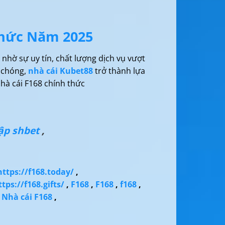
Thức Năm 2025
 nhờ sự uy tín, chất lượng dịch vụ vượt
h chóng,
nhà cái Kubet88
trở thành lựa
nhà cái F168 chính thức
ập shbet
,
https://f168.today/
,
ttps://f168.gifts/
,
F168
,
F168
,
f168
,
,
Nhà cái F168
,