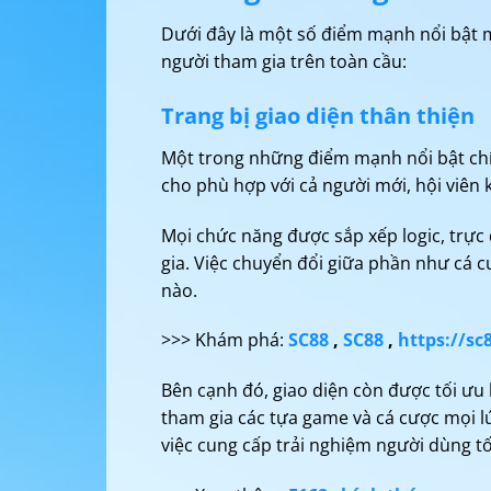
Dưới đây là một số điểm mạnh nổi bật m
người tham gia trên toàn cầu:
Trang bị giao diện thân thiện
Một trong những điểm mạnh nổi bật chính
cho phù hợp với cả người mới, hội viên 
Mọi chức năng được sắp xếp logic, trự
gia. Việc chuyển đổi giữa phần như cá 
nào.
>>> Khám phá:
SC88
,
SC88
,
https://sc
Bên cạnh đó, giao diện còn được tối ưu h
tham gia các tựa game và cá cược mọi lú
việc cung cấp trải nghiệm người dùng tố