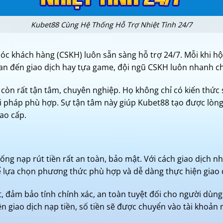
Kubet88 Cùng Hệ Thống Hỗ Trợ Nhiệt Tình 24/7
c khách hàng (CSKH) luôn sẵn sàng hỗ trợ 24/7. Mỗi khi hội 
uan đến giao dịch hay tựa game, đội ngũ CSKH luôn nhanh ch
 còn rất tận tâm, chuyên nghiệp. Họ không chỉ có kiến thứ
ải pháp phù hợp. Sự tận tâm này giúp Kubet88 tạo được lòng t
cao cấp.
ng nạp rút tiền rất an toàn, bảo mật. Với cách giao dịch n
ể lựa chọn phương thức phù hợp và dễ dàng thực hiện giao 
 đảm bảo tính chính xác, an toàn tuyệt đối cho người dùn
ện giao dịch nạp tiền, số tiền sẽ được chuyển vào tài khoản 