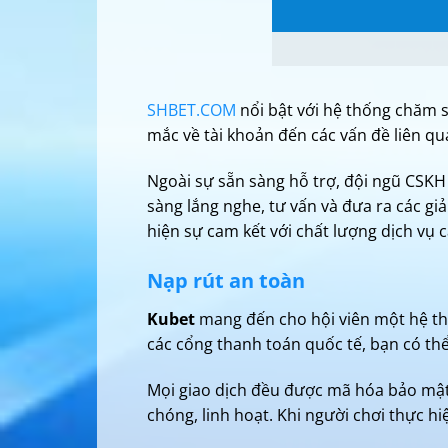
SHBET.COM
nổi bật với hệ thống chăm só
mắc về tài khoản đến các vấn đề liên q
Ngoài sự sẵn sàng hỗ trợ, đội ngũ CSKH
sàng lắng nghe, tư vấn và đưa ra các gi
hiện sự cam kết với chất lượng dịch vụ 
Nạp rút an toàn
Kubet
mang đến cho hội viên một hệ thố
các cổng thanh toán quốc tế, bạn có th
Mọi giao dịch đều được mã hóa bảo mật,
chóng, linh hoạt. Khi người chơi thực hi