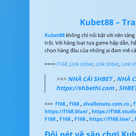
Kubet88 – Tr
Kubet88
không chỉ nổi bật với nền tảng
trội. Với hàng loạt tựa game hấp dẫn,
chọn hàng đầu của những ai đam mê cá
===>
F168
,
Link shbet
,
Link shbet
,
Link s
>>>
NHÀ CÁI SHBET
,
NHÀ C
https://shbethi.com
,
SHBE
>>>
f168
,
f168
,
elvallenato.com.co
,
f
https://f168.blue/
,
https://f168.studi
F168
,
F168
,
F168
,
https://f168.law/
,
Đôi nét về sân chơi Ku