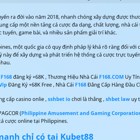
 tuyến ra đời vào năm 2018, nhanh chóng xây dựng được th
 cung cấp một nền tảng cá cược đa dạng, chất lượng, nhà cái
c tuyến, game bài, và nhiều sản phẩm giải trí khác.
pines, một quốc gia có quy định pháp lý khá rõ ràng đối với
 này để xây dựng và phát triển hệ thống cá cược trực tuyến
nhau.
ủ
F168
đăng ký +68K , Thương Hiệu Nhà Cái
F168.COM
Uy Tín
Vip
Đăng Ký +68K Free , Nhà Cái
F168
Đẳng Cấp Hàng Đầu C
ung cấp casino onlie ,
sshbet io
chơi là thắng ,
shbet law
uy t
 PAGCOR (
Philippine Amusement and Gaming Corporatio
 cược online tại Philippines.
ạnh chỉ có tại Kubet88