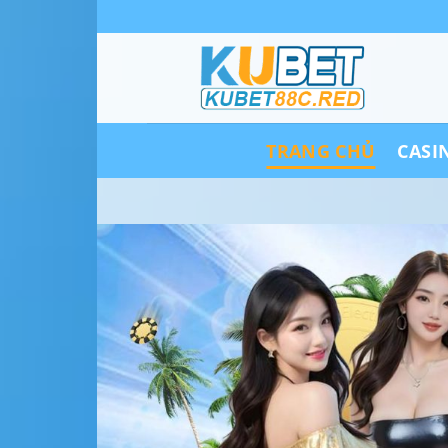
Bỏ
qua
nội
dung
TRANG CHỦ
CASI