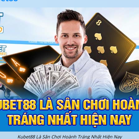
Kubet88 Là Sân Chơi Hoành Tráng Nhất Hiện Nay