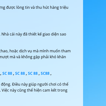
ng được lòng tin và thu hút hàng triệu
Nhà cái này đã thiết kế giao diện sao
ể thao, hoặc dịch vụ mà mình muốn tham
a mượt mà và không gặp phải khó khăn
,
SC 88
,
SC 88
,
SC 88
,
SC88
,
i động. Điều này giúp người chơi có thể
. Việc này cũng thể hiện cam kết trong