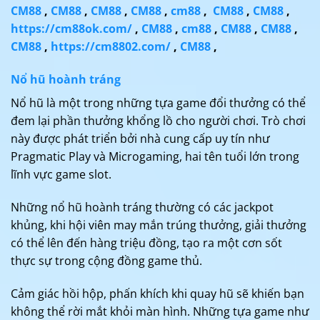
CM88
,
CM88
,
CM88
,
CM88
,
cm88
,
CM88
,
CM88
,
https://cm88ok.com/
,
CM88
,
cm88
,
CM88
,
CM88
,
CM88
,
https://cm8802.com/
,
CM88
,
Nổ hũ hoành tráng
Nổ hũ là một trong những tựa game đổi thưởng có thể
đem lại phần thưởng khổng lồ cho người chơi. Trò chơi
này được phát triển bởi nhà cung cấp uy tín như
Pragmatic Play và Microgaming, hai tên tuổi lớn trong
lĩnh vực game slot.
Những nổ hũ hoành tráng thường có các jackpot
khủng, khi hội viên may mắn trúng thưởng, giải thưởng
có thể lên đến hàng triệu đồng, tạo ra một cơn sốt
thực sự trong cộng đồng game thủ.
Cảm giác hồi hộp, phấn khích khi quay hũ sẽ khiến bạn
không thể rời mắt khỏi màn hình. Những tựa game như