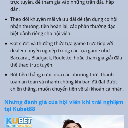
trực tuyến, để tham gia vào những trận đấu hấp
dẫn.
Theo dõi khuyến mãi và ưu đãi để tận dụng cơ hội
nhận thưởng, tiền hoàn lại, các phần thưởng đặc
biệt dành riêng cho hội viên.
Đặt cược và thưởng thức tựa game trực tiếp với
dealer chuyên nghiệp trong các tựa game như
Baccarat, Blackjack, Roulette, hoặc tham gia giải đấu
thể thao trực tuyến.
Rút tiền thắng cược qua các phương thức thanh
toán an toàn và nhanh chóng khi bạn đã đạt được
chiến thắng, muốn chuyển tiền về tài khoản cá nhân.
Những đánh giá của hội viên khi trải nghiệm
tại Kubet88