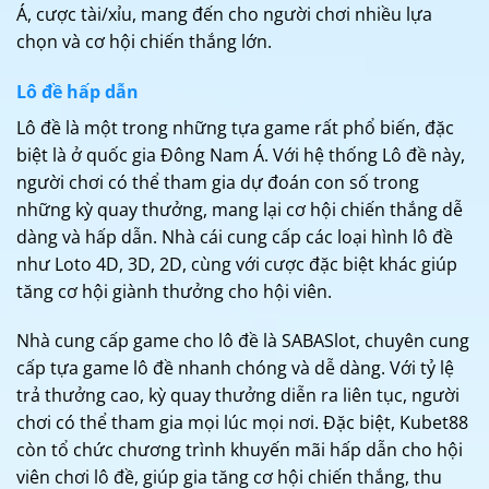
Á, cược tài/xỉu, mang đến cho người chơi nhiều lựa
chọn và cơ hội chiến thắng lớn.
Lô đề hấp dẫn
Lô đề là một trong những tựa game rất phổ biến, đặc
biệt là ở quốc gia Đông Nam Á. Với hệ thống Lô đề này,
người chơi có thể tham gia dự đoán con số trong
những kỳ quay thưởng, mang lại cơ hội chiến thắng dễ
dàng và hấp dẫn. Nhà cái cung cấp các loại hình lô đề
như Loto 4D, 3D, 2D, cùng với cược đặc biệt khác giúp
tăng cơ hội giành thưởng cho hội viên.
Nhà cung cấp game cho lô đề là SABASlot, chuyên cung
cấp tựa game lô đề nhanh chóng và dễ dàng. Với tỷ lệ
trả thưởng cao, kỳ quay thưởng diễn ra liên tục, người
chơi có thể tham gia mọi lúc mọi nơi. Đặc biệt, Kubet88
còn tổ chức chương trình khuyến mãi hấp dẫn cho hội
viên chơi lô đề, giúp gia tăng cơ hội chiến thắng, thu