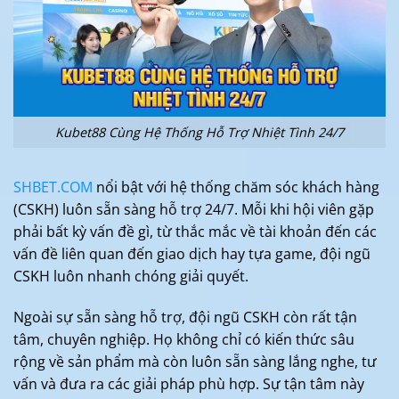
Kubet88 Cùng Hệ Thống Hỗ Trợ Nhiệt Tình 24/7
SHBET.COM
nổi bật với hệ thống chăm sóc khách hàng
(CSKH) luôn sẵn sàng hỗ trợ 24/7. Mỗi khi hội viên gặp
phải bất kỳ vấn đề gì, từ thắc mắc về tài khoản đến các
vấn đề liên quan đến giao dịch hay tựa game, đội ngũ
CSKH luôn nhanh chóng giải quyết.
Ngoài sự sẵn sàng hỗ trợ, đội ngũ CSKH còn rất tận
tâm, chuyên nghiệp. Họ không chỉ có kiến thức sâu
rộng về sản phẩm mà còn luôn sẵn sàng lắng nghe, tư
vấn và đưa ra các giải pháp phù hợp. Sự tận tâm này