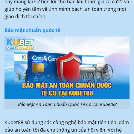
này mang lại sự tiện lợi cho bạn khi tham gia cá cược và
giúp họ yên tâm về tính minh bạch, an toàn trong mọi
giao dịch tài chính.
Bảo mật chuẩn quốc tế
Bảo Mật An Toàn Chuẩn Quốc Tế Có Tại Kubet88
Kubet88 sử dụng các công nghệ bảo mật tiên tiến, đảm
bảo an toàn tối đa cho thông tin của hội viên. Với hệ