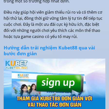
trong một số trường hợp nhất định.
Điều này giúp hội viên giảm thiểu rủi ro và có thêm cơ
hội thử lại, đồng thời giữ vững tâm lý tự tin để tiếp tục
cuộc chơi. Đây là một ưu đãi cực kỳ hữu ích, đặc biệt
đối với những người chơi yêu thích các môn thể thao
hoặc tựa game casino có yếu tố may rủi.
Hướng dẫn trải nghiệm Kubet88 qua vài
bước đơn giản