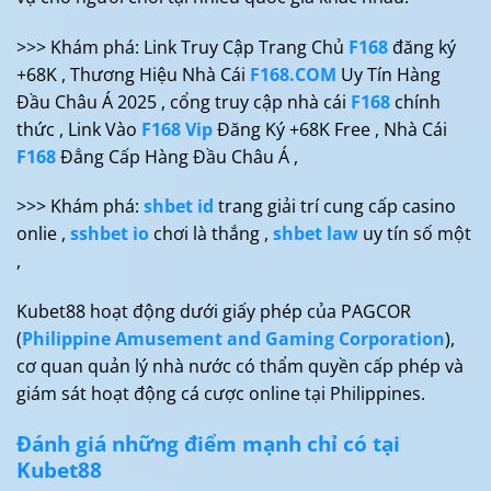
>>> Khám phá:
Link Truy Cập Trang Chủ
F168
đăng ký
+68K , Thương Hiệu Nhà Cái
F168.COM
Uy Tín Hàng
Đầu Châu Á 2025 , cổng truy cập nhà cái
F168
chính
thức , Link Vào
F168 Vip
Đăng Ký +68K Free , Nhà Cái
F168
Đẳng Cấp Hàng Đầu Châu Á ,
>>> Khám phá:
shbet id
trang giải trí cung cấp casino
onlie ,
sshbet io
chơi là thắng ,
shbet law
uy tín số một
,
Kubet88 hoạt động dưới giấy phép của PAGCOR
(
Philippine Amusement and Gaming Corporation
),
cơ quan quản lý nhà nước có thẩm quyền cấp phép và
giám sát hoạt động cá cược online tại Philippines.
Đánh giá những điểm mạnh chỉ có tại
Kubet88