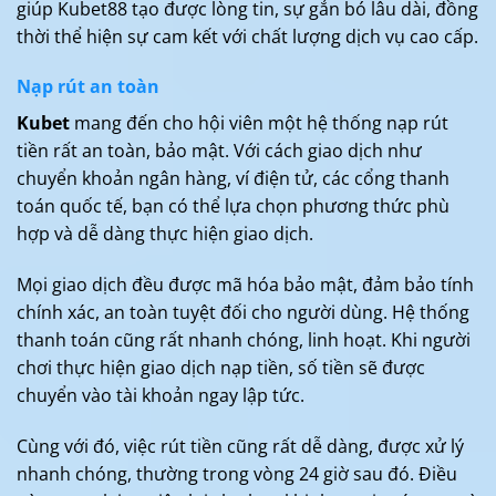
giúp Kubet88 tạo được lòng tin, sự gắn bó lâu dài, đồng
thời thể hiện sự cam kết với chất lượng dịch vụ cao cấp.
Nạp rút an toàn
Kubet
mang đến cho hội viên một hệ thống nạp rút
tiền rất an toàn, bảo mật. Với cách giao dịch như
chuyển khoản ngân hàng, ví điện tử, các cổng thanh
toán quốc tế, bạn có thể lựa chọn phương thức phù
hợp và dễ dàng thực hiện giao dịch.
Mọi giao dịch đều được mã hóa bảo mật, đảm bảo tính
chính xác, an toàn tuyệt đối cho người dùng. Hệ thống
thanh toán cũng rất nhanh chóng, linh hoạt. Khi người
chơi thực hiện giao dịch nạp tiền, số tiền sẽ được
chuyển vào tài khoản ngay lập tức.
Cùng với đó, việc rút tiền cũng rất dễ dàng, được xử lý
nhanh chóng, thường trong vòng 24 giờ sau đó. Điều