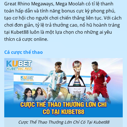
Great Rhino Megaways, Mega Moolah có tỉ lệ thanh
toán hấp dẫn và tính năng bonus cực kỳ phong phú,
tạo cơ hội cho người chơi chiến thắng liên tục. Với cách
chơi đơn giản, tỷ lệ trả thưởng cao, nổ hũ hoành tráng
tại Kubet88 luôn là một lựa chọn cho những ai yêu
thícn cá cược online.
Cá cược thể thao
Cược Thể Thao Thưởng Lớn Chỉ Có Tại Kubet88