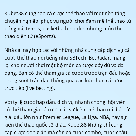
Kubet88 cung cấp cá cược thể thao với một nền tảng
chuyên nghiệp, phục vụ người chơi đam mê thể thao từ
bóng đá, tennis, basketball cho đến những môn thể
thao điện tử (eSports).
Nhà cái này hợp tác với những nhà cung cấp dịch vụ cá
cược thể thao nổi tiếng như SBTech, BetRadar, mang
lại cho người chơi một bộ môn cá cược đầy đủ và đa
dạng. Bạn có thể tham gia cá cược trước trận đấu hoặc
trong suốt trận đấu thông qua các lựa chọn cá cược
trực tiếp (live betting).
Với tỷ lệ cược hấp dẫn, dịch vụ nhanh chóng, hội viên
có thể tham gia cá cược các sự kiện thể thao nổi bật từ
giải đấu lớn như Premier League, La Liga, NBA, hay sự
kiện thể thao quốc tế khác. Kubet88 không chỉ cung
cấp cược đơn giản mà còn có cược combo, cược châu