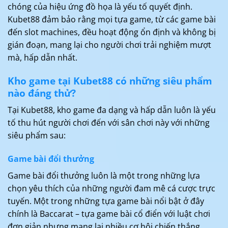
chóng của hiệu ứng đồ họa là yếu tố quyết định.
Kubet88 đảm bảo rằng mọi tựa game, từ các game bài
đến slot machines, đều hoạt động ổn định và không bị
gián đoạn, mang lại cho người chơi trải nghiệm mượt
mà, hấp dẫn nhất.
Kho game tại Kubet88 có những siêu phẩm
nào đáng thử?
Tại Kubet88, kho game đa dạng và hấp dẫn luôn là yếu
tố thu hút người chơi đến với sân chơi này với những
siêu phẩm sau:
Game bài đổi thưởng
Game bài đổi thưởng luôn là một trong những lựa
chọn yêu thích của những người đam mê cá cược trực
tuyến. Một trong những tựa game bài nổi bật ở đây
chính là Baccarat – tựa game bài cổ điển với luật chơi
đơn giản nhưng mang lại nhiều cơ hội chiến thắng.