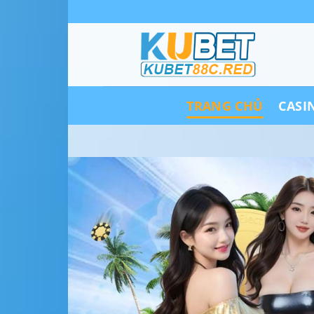
Bỏ
qua
nội
dung
TRANG CHỦ
CASI