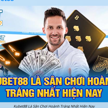
Kubet88 Là Sân Chơi Hoành Tráng Nhất Hiện Nay