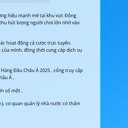
ương hiệu mạnh mẽ tại khu vực Đông
 thu hút lượng người chơi lớn nhờ vào
 các hoạt động cá cược trực tuyến.
 của mình, đồng thời cung cấp dịch vụ
 Hàng Đầu Châu Á 2025 , cổng truy cập
hâu Á ,
ín số một ,
n
), cơ quan quản lý nhà nước có thẩm