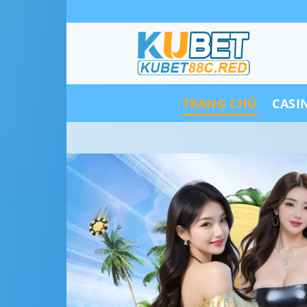
Bỏ
qua
nội
dung
TRANG CHỦ
CASI