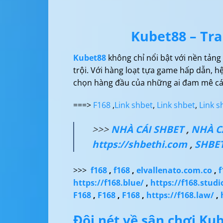
Kubet88 – Tr
Kubet88
không chỉ nổi bật với nền tảng
trội. Với hàng loạt tựa game hấp dẫn,
chọn hàng đầu của những ai đam mê cá
===>
F168
,
Link shbet
,
Link shbet
,
Link s
>>>
NHÀ CÁI SHBET
,
NHÀ C
https://shbethi.com
,
SHBE
>>>
f168
,
f168
,
elvallenato.com.co
,
f
https://f168.blue/
,
https://f168.studi
F168
,
F168
,
F168
,
https://f168.law/
,
Đôi nét về sân chơi Ku