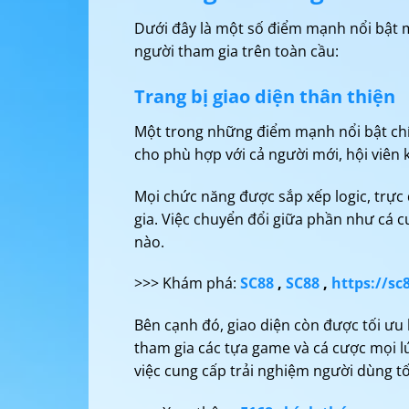
Dưới đây là một số điểm mạnh nổi bật m
người tham gia trên toàn cầu:
Trang bị giao diện thân thiện
Một trong những điểm mạnh nổi bật chính
cho phù hợp với cả người mới, hội viên 
Mọi chức năng được sắp xếp logic, trự
gia. Việc chuyển đổi giữa phần như cá 
nào.
>>> Khám phá:
SC88
,
SC88
,
https://sc
Bên cạnh đó, giao diện còn được tối ưu h
tham gia các tựa game và cá cược mọi lú
việc cung cấp trải nghiệm người dùng tố