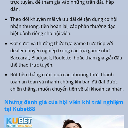
trực tuyến, để tham gia vào những trận đấu hấp
dẫn.
Theo dõi khuyến mãi và ưu đãi để tận dụng cơ hội
nhận thưởng, tiền hoàn lại, các phần thưởng đặc
biệt dành riêng cho hội viên.
Đặt cược và thưởng thức tựa game trực tiếp với
dealer chuyên nghiệp trong các tựa game như
Baccarat, Blackjack, Roulette, hoặc tham gia giải đấu
thể thao trực tuyến.
Rút tiền thắng cược qua các phương thức thanh
toán an toàn và nhanh chóng khi bạn đã đạt được
chiến thắng, muốn chuyển tiền về tài khoản cá nhân.
Những đánh giá của hội viên khi trải nghiệm
tại Kubet88