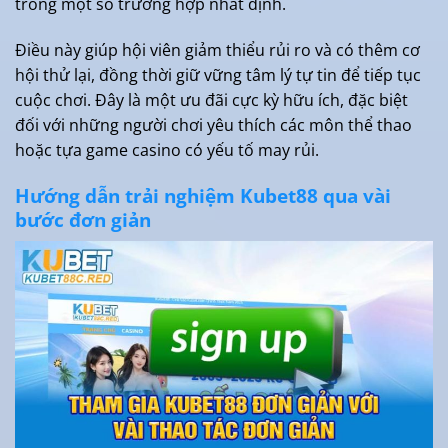
trong một số trường hợp nhất định.
Điều này giúp hội viên giảm thiểu rủi ro và có thêm cơ
hội thử lại, đồng thời giữ vững tâm lý tự tin để tiếp tục
cuộc chơi. Đây là một ưu đãi cực kỳ hữu ích, đặc biệt
đối với những người chơi yêu thích các môn thể thao
hoặc tựa game casino có yếu tố may rủi.
Hướng dẫn trải nghiệm Kubet88 qua vài
bước đơn giản