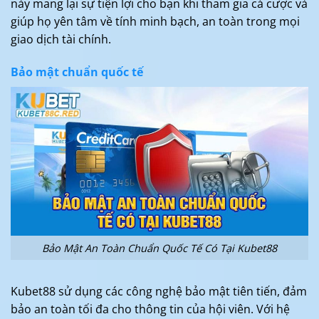
này mang lại sự tiện lợi cho bạn khi tham gia cá cược và
giúp họ yên tâm về tính minh bạch, an toàn trong mọi
giao dịch tài chính.
Bảo mật chuẩn quốc tế
Bảo Mật An Toàn Chuẩn Quốc Tế Có Tại Kubet88
Kubet88 sử dụng các công nghệ bảo mật tiên tiến, đảm
bảo an toàn tối đa cho thông tin của hội viên. Với hệ