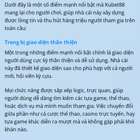
Dưới đây là một số điểm mạnh nổi bật mà Kubet88
mang lại cho người chơi, giúp nhà cái này xây dựng
được lòng tin và thu hút hàng triệu người tham gia trên
toàn cầu:
Trang bị giao diện thân thiện
Một trong những điểm mạnh nổi bật chính là giao diện
người dùng cực kỳ thân thiện và dễ sử dụng. Nhà cái
này đã thiết kế giao diện sao cho phù hợp với cả người
mới, hội viên kỳ cựu.
Mọi chức năng được sắp xếp logic, trực quan, giúp
người dùng dễ dàng tìm kiếm các tựa game, thể thao,
hoặc dịch vụ mà mình muốn tham gia. Việc chuyển đổi
giữa phần như cá cược thể thao, casino trực tuyến, hay
tựa game khác diễn ra mượt mà và không gặp phải khó
khăn nào.