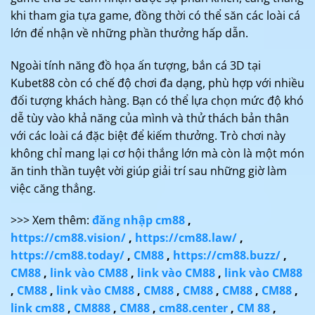
khi tham gia tựa game, đồng thời có thể săn các loài cá
lớn để nhận về những phần thưởng hấp dẫn.
Ngoài tính năng đồ họa ấn tượng, bắn cá 3D tại
Kubet88 còn có chế độ chơi đa dạng, phù hợp với nhiều
đối tượng khách hàng. Bạn có thể lựa chọn mức độ khó
dễ tùy vào khả năng của mình và thử thách bản thân
với các loài cá đặc biệt để kiếm thưởng. Trò chơi này
không chỉ mang lại cơ hội thắng lớn mà còn là một món
ăn tinh thần tuyệt vời giúp giải trí sau những giờ làm
việc căng thẳng.
>>> Xem thêm:
đăng nhập cm88
,
https://cm88.vision/
,
https://cm88.law/
,
https://cm88.today/
,
CM88
,
https://cm88.buzz/
,
CM88
,
link vào CM88
,
link vào CM88
,
link vào CM88
,
CM88
,
link vào CM88
,
CM88
,
CM88
,
CM88
,
CM88
,
link cm88
,
CM888
,
CM88
,
cm88.center
,
CM 88
,