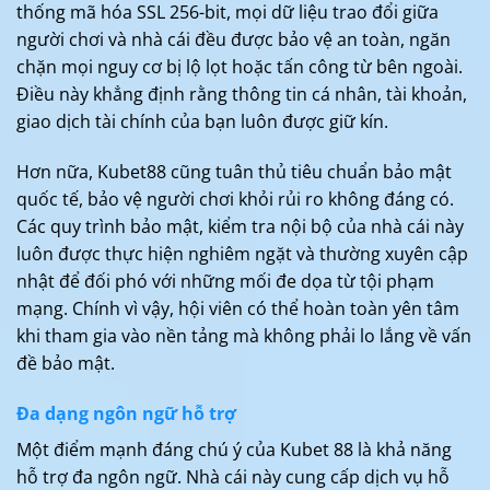
thống mã hóa SSL 256-bit, mọi dữ liệu trao đổi giữa
người chơi và nhà cái đều được bảo vệ an toàn, ngăn
chặn mọi nguy cơ bị lộ lọt hoặc tấn công từ bên ngoài.
Điều này khẳng định rằng thông tin cá nhân, tài khoản,
giao dịch tài chính của bạn luôn được giữ kín.
Hơn nữa, Kubet88 cũng tuân thủ tiêu chuẩn bảo mật
quốc tế, bảo vệ người chơi khỏi rủi ro không đáng có.
Các quy trình bảo mật, kiểm tra nội bộ của nhà cái này
luôn được thực hiện nghiêm ngặt và thường xuyên cập
nhật để đối phó với những mối đe dọa từ tội phạm
mạng. Chính vì vậy, hội viên có thể hoàn toàn yên tâm
khi tham gia vào nền tảng mà không phải lo lắng về vấn
đề bảo mật.
Đa dạng ngôn ngữ hỗ trợ
Một điểm mạnh đáng chú ý của Kubet 88 là khả năng
hỗ trợ đa ngôn ngữ. Nhà cái này cung cấp dịch vụ hỗ