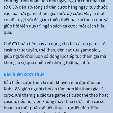
chương trình hoàn tiền mỗi ngày. Người chơi nhận lại
từ 0.5% đến 1% tổng số tiền cược hàng ngày, tùy thuộc
vào loại tựa game tham gia, mức độ cược. Đây là một
cơ hội tuyệt vời để giảm thiểu thiệt hại khi thua cược và
giúp hội viên duy trì ngân sách cá cược một cách hiệu
quả.
Chế độ hoàn tiền này áp dụng cho tất cả tựa game, từ
casino trực tuyến, thể thao, đến các tựa game slot,
giúp người chơi luôn có động lực tiếp tục tham gia mà
không lo sợ quá nhiều về những thất bại nhỏ.
Bảo hiểm cược thua
Bảo hiểm cược thua là một khuyến mãi độc đáo tại
Kubet88, giúp người chơi an tâm hơn khi tham gia cá
cược. Khi tham gia các tựa game cá cược thể thao hoặc
casino, nếu hội viên không may thua cược, nhà cái sẽ
hoàn trả một phần số tiền thua cược lên đến 10%