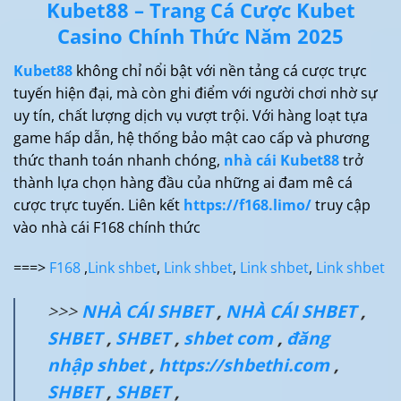
Kubet88 – Trang Cá Cược Kubet
Casino Chính Thức Năm 2025
Kubet88
không chỉ nổi bật với nền tảng cá cược trực
tuyến hiện đại, mà còn ghi điểm với người chơi nhờ sự
uy tín, chất lượng dịch vụ vượt trội. Với hàng loạt tựa
game hấp dẫn, hệ thống bảo mật cao cấp và phương
thức thanh toán nhanh chóng,
nhà cái Kubet88
trở
thành lựa chọn hàng đầu của những ai đam mê cá
cược trực tuyến.
Liên kết
https://f168.limo/
truy cập
vào nhà cái F168 chính thức
===>
F168
,
Link shbet
,
Link shbet
,
Link shbet
,
Link shbet
>>>
NHÀ CÁI SHBET
,
NHÀ CÁI SHBET
,
SHBET
,
SHBET
,
shbet com
,
đăng
nhập shbet
,
https://shbethi.com
,
SHBET
,
SHBET
,