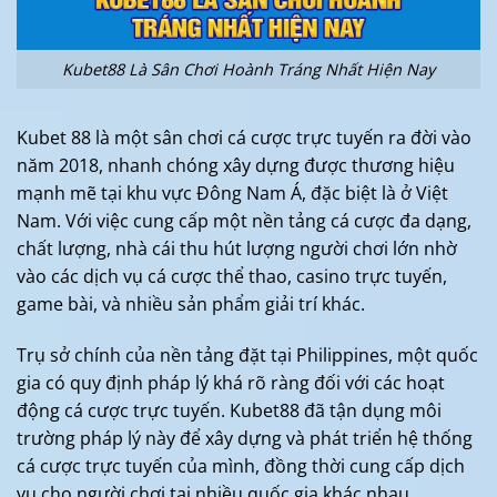
Kubet88 Là Sân Chơi Hoành Tráng Nhất Hiện Nay
Kubet 88 là một sân chơi cá cược trực tuyến ra đời vào
năm 2018, nhanh chóng xây dựng được thương hiệu
mạnh mẽ tại khu vực Đông Nam Á, đặc biệt là ở Việt
Nam. Với việc cung cấp một nền tảng cá cược đa dạng,
chất lượng, nhà cái thu hút lượng người chơi lớn nhờ
vào các dịch vụ cá cược thể thao, casino trực tuyến,
game bài, và nhiều sản phẩm giải trí khác.
Trụ sở chính của nền tảng đặt tại Philippines, một quốc
gia có quy định pháp lý khá rõ ràng đối với các hoạt
động cá cược trực tuyến. Kubet88 đã tận dụng môi
trường pháp lý này để xây dựng và phát triển hệ thống
cá cược trực tuyến của mình, đồng thời cung cấp dịch
vụ cho người chơi tại nhiều quốc gia khác nhau.