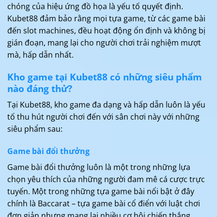
chóng của hiệu ứng đồ họa là yếu tố quyết định.
Kubet88 đảm bảo rằng mọi tựa game, từ các game bài
đến slot machines, đều hoạt động ổn định và không bị
gián đoạn, mang lại cho người chơi trải nghiệm mượt
mà, hấp dẫn nhất.
Kho game tại Kubet88 có những siêu phẩm
nào đáng thử?
Tại Kubet88, kho game đa dạng và hấp dẫn luôn là yếu
tố thu hút người chơi đến với sân chơi này với những
siêu phẩm sau:
Game bài đổi thưởng
Game bài đổi thưởng luôn là một trong những lựa
chọn yêu thích của những người đam mê cá cược trực
tuyến. Một trong những tựa game bài nổi bật ở đây
chính là Baccarat – tựa game bài cổ điển với luật chơi
đơn giản nhưng mang lại nhiều cơ hội chiến thắng.