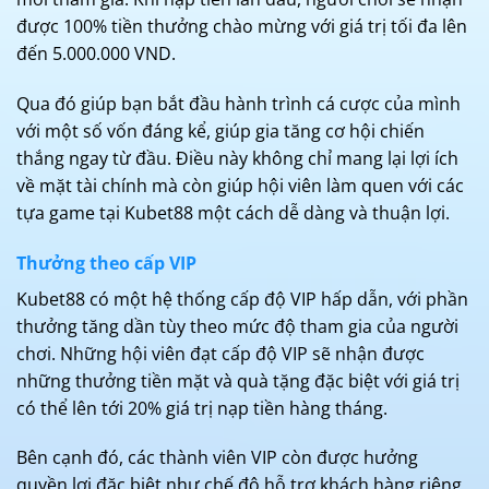
được 100% tiền thưởng chào mừng với giá trị tối đa lên
đến 5.000.000 VND.
Qua đó giúp bạn bắt đầu hành trình cá cược của mình
với một số vốn đáng kể, giúp gia tăng cơ hội chiến
thắng ngay từ đầu. Điều này không chỉ mang lại lợi ích
về mặt tài chính mà còn giúp hội viên làm quen với các
tựa game tại Kubet88 một cách dễ dàng và thuận lợi.
Thưởng theo cấp VIP
Kubet88 có một hệ thống cấp độ VIP hấp dẫn, với phần
thưởng tăng dần tùy theo mức độ tham gia của người
chơi. Những hội viên đạt cấp độ VIP sẽ nhận được
những thưởng tiền mặt và quà tặng đặc biệt với giá trị
có thể lên tới 20% giá trị nạp tiền hàng tháng.
Bên cạnh đó, các thành viên VIP còn được hưởng
quyền lợi đặc biệt như chế độ hỗ trợ khách hàng riêng