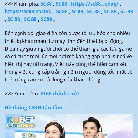
>>> Khám phá:
SC88
,
SC88
,
https://sc88.today/
,
https://sc88.social/
,
SC88
,
sc 88
,
SC 88
,
SC 88
,
SC 88
,
SC 88
,
SC 88
,
SC88
,
Bên cạnh đó, giao diện còn được tối ưu hóa cho nhiều
thiết bị khác nhau, từ máy tính đến thiết bị di động.
Điều này giúp người chơi có thể tham gia các tựa game
và cá cược mọi lúc mọi nơi mà không gặp phải sự cố về
hiển thị hay tải trang. Việc này cũng thể hiện cam kết
trong việc cung cấp trải nghiệm người dùng tốt nhất có
thể, nâng cao sự hài lòng của khách hàng.
>>> Xem thêm:
F168 chính thức
Hệ thống CSKH tận tâm