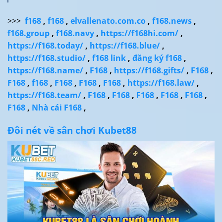
>>>
f168
,
f168
,
elvallenato.com.co
,
f168.news
,
f168.group
,
f168.navy
,
https://f168hi.com/
,
https://f168.today/
,
https://f168.blue/
,
https://f168.studio/
,
f168 link
,
đăng ký f168
,
https://f168.name/
,
F168
,
https://f168.gifts/
,
F168
,
F168
,
f168
,
F168
,
F168
,
F168
,
https://f168.law/
,
https://f168.team/
,
F168
,
F168
,
F168
,
F168
,
F168
,
F168
,
Nhà cái F168
,
Đôi nét về sân chơi Kubet88