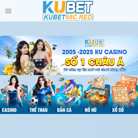
Bỏ
qua
nội
dung