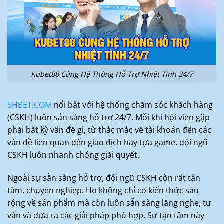
Kubet88 Cùng Hệ Thống Hỗ Trợ Nhiệt Tình 24/7
SHBET.COM
nổi bật với hệ thống chăm sóc khách hàng
(CSKH) luôn sẵn sàng hỗ trợ 24/7. Mỗi khi hội viên gặp
phải bất kỳ vấn đề gì, từ thắc mắc về tài khoản đến các
vấn đề liên quan đến giao dịch hay tựa game, đội ngũ
CSKH luôn nhanh chóng giải quyết.
Ngoài sự sẵn sàng hỗ trợ, đội ngũ CSKH còn rất tận
tâm, chuyên nghiệp. Họ không chỉ có kiến thức sâu
rộng về sản phẩm mà còn luôn sẵn sàng lắng nghe, tư
vấn và đưa ra các giải pháp phù hợp. Sự tận tâm này