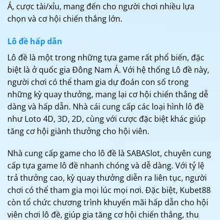
Á, cược tài/xỉu, mang đến cho người chơi nhiều lựa
chọn và cơ hội chiến thắng lớn.
Lô đề hấp dẫn
Lô đề là một trong những tựa game rất phổ biến, đặc
biệt là ở quốc gia Đông Nam Á. Với hệ thống Lô đề này,
người chơi có thể tham gia dự đoán con số trong
những kỳ quay thưởng, mang lại cơ hội chiến thắng dễ
dàng và hấp dẫn. Nhà cái cung cấp các loại hình lô đề
như Loto 4D, 3D, 2D, cùng với cược đặc biệt khác giúp
tăng cơ hội giành thưởng cho hội viên.
Nhà cung cấp game cho lô đề là SABASlot, chuyên cung
cấp tựa game lô đề nhanh chóng và dễ dàng. Với tỷ lệ
trả thưởng cao, kỳ quay thưởng diễn ra liên tục, người
chơi có thể tham gia mọi lúc mọi nơi. Đặc biệt, Kubet88
còn tổ chức chương trình khuyến mãi hấp dẫn cho hội
viên chơi lô đề, giúp gia tăng cơ hội chiến thắng, thu