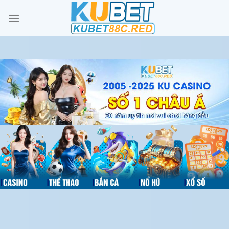
Bỏ
qua
nội
dung