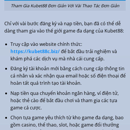
Tham Gia Kubet88 Đơn Giản Với Vài Thao Tác Đơn Giản
Chỉ với vài bước đăng ký và nạp tiền, bạn đã có thể dễ
dàng tham gia vào thế giới game đa dạng của Kubet88:
Truy cập vào website chính thức:
https://kubet88c.biz/
để bắt đầu trải nghiệm và
khám phá các dịch vụ mà nhà cái cung cấp.
Đăng ký tài khoản mới bằng cách cung cấp thông tin
cá nhân và xác nhận qua email hoặc số điện thoại để
hoàn tất quá trình tạo tài khoản.
Nạp tiền qua chuyển khoản ngân hàng, ví điện tử,
hoặc thẻ cào để bắt đầu chơi và tham gia các tựa
game cá cược.
Chọn tựa game yêu thích từ kho game đa dạng, bao
gồm casino, thể thao, slot, hoặc game đổi thưởng