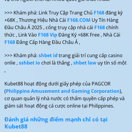
>>> Khám phá:
Link Truy Cập Trang Chủ
F168
đăng ký
+68K , Thương Hiệu Nhà Cái
F168.COM
Uy Tín Hàng
Đầu Châu Á 2025 , cổng truy cập nhà cái
F168
chính
thức , Link Vào
F168 Vip
Đăng Ký +68K Free , Nhà Cái
F168
Đẳng Cấp Hàng Đầu Châu Á ,
>>> Khám phá:
shbet id
trang giải trí cung cấp casino
onlie ,
sshbet io
chơi là thắng ,
shbet law
uy tín số một
,
Kubet88 hoạt động dưới giấy phép của PAGCOR
(
Philippine Amusement and Gaming Corporation
),
cơ quan quản lý nhà nước có thẩm quyền cấp phép và
giám sát hoạt động cá cược online tại Philippines.
Đánh giá những điểm mạnh chỉ có tại
Kubet88