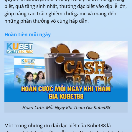
biệt, quà tặng sinh nhật, thưởng đặc biệt vào dịp lễ lớn,
giúp nâng cao trải nghiệm chơi game và mang đến
những phần thưởng vô cùng hấp dẫn.
Hoàn tiền mỗi ngày
Hoàn Cược Mỗi Ngày Khi Tham Gia Kubet88
Một trong những ưu đãi đặc biệt của Kubet88 là