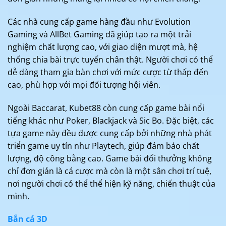
Các nhà cung cấp game hàng đầu như Evolution
Gaming và AllBet Gaming đã giúp tạo ra một trải
nghiệm chất lượng cao, với giao diện mượt mà, hệ
thống chia bài trực tuyến chân thật. Người chơi có thể
dễ dàng tham gia bàn chơi với mức cược từ thấp đến
cao, phù hợp với mọi đối tượng hội viên.
Ngoài Baccarat, Kubet88 còn cung cấp game bài nổi
tiếng khác như Poker, Blackjack và Sic Bo. Đặc biệt, các
tựa game này đều được cung cấp bởi những nhà phát
triển game uy tín như Playtech, giúp đảm bảo chất
lượng, độ công bằng cao. Game bài đổi thưởng không
chỉ đơn giản là cá cược mà còn là một sân chơi trí tuệ,
nơi người chơi có thể thể hiện kỹ năng, chiến thuật của
mình.
Bắn cá 3D