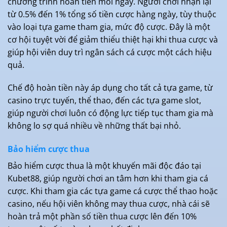
chương trình hoàn tiền mỗi ngày. Người chơi nhận lại
từ 0.5% đến 1% tổng số tiền cược hàng ngày, tùy thuộc
vào loại tựa game tham gia, mức độ cược. Đây là một
cơ hội tuyệt vời để giảm thiểu thiệt hại khi thua cược và
giúp hội viên duy trì ngân sách cá cược một cách hiệu
quả.
Chế độ hoàn tiền này áp dụng cho tất cả tựa game, từ
casino trực tuyến, thể thao, đến các tựa game slot,
giúp người chơi luôn có động lực tiếp tục tham gia mà
không lo sợ quá nhiều về những thất bại nhỏ.
Bảo hiểm cược thua
Bảo hiểm cược thua là một khuyến mãi độc đáo tại
Kubet88, giúp người chơi an tâm hơn khi tham gia cá
cược. Khi tham gia các tựa game cá cược thể thao hoặc
casino, nếu hội viên không may thua cược, nhà cái sẽ
hoàn trả một phần số tiền thua cược lên đến 10%