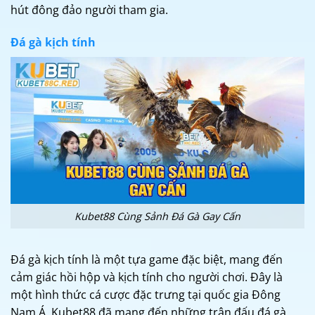
hút đông đảo người tham gia.
Đá gà kịch tính
Kubet88 Cùng Sảnh Đá Gà Gay Cấn
Đá gà kịch tính là một tựa game đặc biệt, mang đến
cảm giác hồi hộp và kịch tính cho người chơi. Đây là
một hình thức cá cược đặc trưng tại quốc gia Đông
Nam Á, Kubet88 đã mang đến những trận đấu đá gà