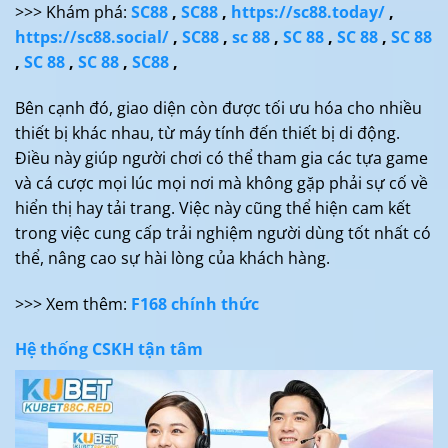
>>> Khám phá:
SC88
,
SC88
,
https://sc88.today/
,
https://sc88.social/
,
SC88
,
sc 88
,
SC 88
,
SC 88
,
SC 88
,
SC 88
,
SC 88
,
SC88
,
Bên cạnh đó, giao diện còn được tối ưu hóa cho nhiều
thiết bị khác nhau, từ máy tính đến thiết bị di động.
Điều này giúp người chơi có thể tham gia các tựa game
và cá cược mọi lúc mọi nơi mà không gặp phải sự cố về
hiển thị hay tải trang. Việc này cũng thể hiện cam kết
trong việc cung cấp trải nghiệm người dùng tốt nhất có
thể, nâng cao sự hài lòng của khách hàng.
>>> Xem thêm:
F168 chính thức
Hệ thống CSKH tận tâm