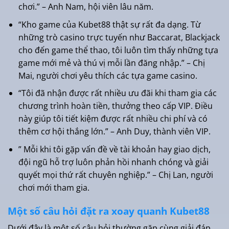
chơi.” – Anh Nam, hội viên lâu năm.
“Kho game của Kubet88 thật sự rất đa dạng. Từ
những trò casino trực tuyến như Baccarat, Blackjack
cho đến game thể thao, tôi luôn tìm thấy những tựa
game mới mẻ và thú vị mỗi lần đăng nhập.” – Chị
Mai, người chơi yêu thích các tựa game casino.
“Tôi đã nhận được rất nhiều ưu đãi khi tham gia các
chương trình hoàn tiền, thưởng theo cấp VIP. Điều
này giúp tôi tiết kiệm được rất nhiều chi phí và có
thêm cơ hội thắng lớn.” – Anh Duy, thành viên VIP.
” Mỗi khi tôi gặp vấn đề về tài khoản hay giao dịch,
đội ngũ hỗ trợ luôn phản hồi nhanh chóng và giải
quyết mọi thứ rất chuyên nghiệp.” – Chị Lan, người
chơi mới tham gia.
Một số câu hỏi đặt ra xoay quanh Kubet88
Dưới đây là một số câu hỏi thường gặp cùng giải đáp