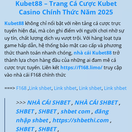
Kubet88 – Trang Cá Cược Kubet
Casino Chính Thức Năm 2025
Kubet88
không chỉ nổi bật với nền tảng cá cược trực
tuyến hiện đại, mà còn ghi điểm với người chơi nhờ sự
uy tín, chất lượng dịch vụ vượt trội. Với hàng loạt tựa
game hấp dẫn, hệ thống bảo mật cao cấp và phương
thức thanh toán nhanh chóng,
nhà cái Kubet88
trở
thành lựa chọn hàng đầu của những ai đam mê cá
cược trực tuyến.
Liên kết
https://f168.limo/
truy cập
vào nhà cái F168 chính thức
===>
F168
,
Link shbet
,
Link shbet
,
Link shbet
,
Link shbet
>>>
NHÀ CÁI SHBET
,
NHÀ CÁI SHBET
,
SHBET
,
SHBET
,
shbet com
,
đăng
nhập shbet
,
https://shbethi.com
,
SHBET
,
SHBET
,