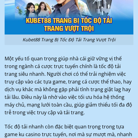
Kubet88 Trang Bị Tốc Độ Tải Trang Vượt Trội
Một yếu tố quan trọng giúp nhà cái giữ vững vị thế
trong ngành cá cược trực tuyến chính là tốc độ tải
trang siêu nhanh. Người chơi có thể trải nghiệm việc
truy cập vào các tựa game, trang cá cược thể thao, hay
dịch vụ khác mà không gặp phải tình trạng giật lag hay
tải lâu. Điều này là nhờ vào việc tối ưu hóa hệ thống
máy chủ, mạng lưới toàn cầu, giúp giảm thiểu tối đa độ
trễ trong việc truy cập và tải trang.
Tốc độ tải nhanh còn đặc biệt quan trọng trong tựa
game ku casino trực tuyến, nơi mà sự mượt mà, nhanh