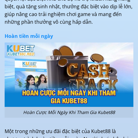
biệt, quà tặng sinh nhật, thưởng đặc biệt vào dịp lễ lớn,
giúp nâng cao trải nghiệm chơi game và mang đến
những phần thưởng vô cùng hấp dẫn.
Hoàn tiền mỗi ngày
Hoàn Cược Mỗi Ngày Khi Tham Gia Kubet88
Một trong những ưu đãi đặc biệt của Kubet88 là