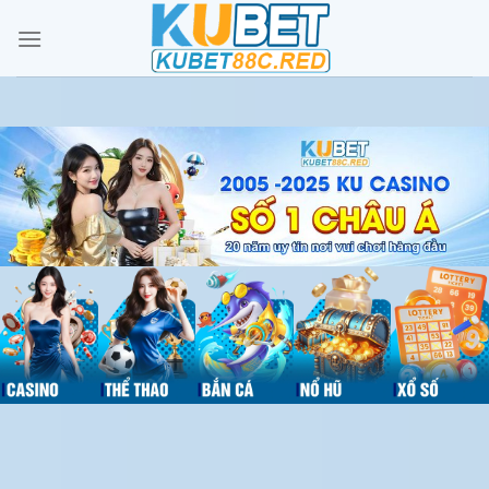
Bỏ
qua
nội
dung