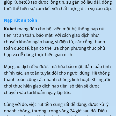
giúp Kubet88 tạo được lòng tin, sự gắn bó lâu dài, đồng
thời thể hiện sự cam kết với chất lượng dịch vụ cao cấp.
Nạp rút an toàn
Kubet
mang đến cho hội viên một hệ thống nạp rút
tiền rất an toàn, bảo mật. Với cách giao dịch như
chuyển khoản ngân hàng, ví điện tử, các cổng thanh
toán quốc tế, bạn có thể lựa chọn phương thức phù
hợp và dễ dàng thực hiện giao dịch.
Mọi giao dịch đều được mã hóa bảo mật, đảm bảo tính
chính xác, an toàn tuyệt đối cho người dùng. Hệ thống
thanh toán cũng rất nhanh chóng, linh hoạt. Khi người
chơi thực hiện giao dịch nạp tiền, số tiền sẽ được
chuyển vào tài khoản ngay lập tức.
Cùng với đó, việc rút tiền cũng rất dễ dàng, được xử lý
nhanh chóng, thường trong vòng 24 giờ sau đó. Điều