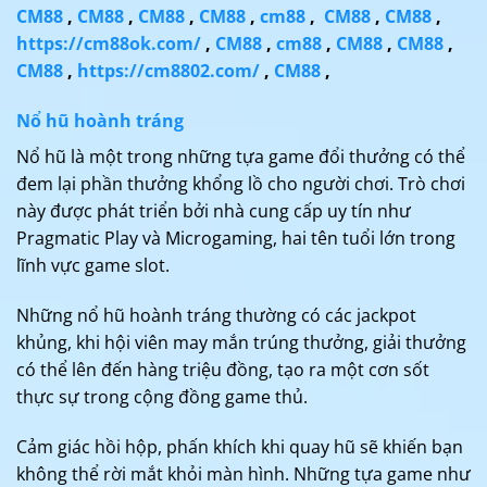
CM88
,
CM88
,
CM88
,
CM88
,
cm88
,
CM88
,
CM88
,
https://cm88ok.com/
,
CM88
,
cm88
,
CM88
,
CM88
,
CM88
,
https://cm8802.com/
,
CM88
,
Nổ hũ hoành tráng
Nổ hũ là một trong những tựa game đổi thưởng có thể
đem lại phần thưởng khổng lồ cho người chơi. Trò chơi
này được phát triển bởi nhà cung cấp uy tín như
Pragmatic Play và Microgaming, hai tên tuổi lớn trong
lĩnh vực game slot.
Những nổ hũ hoành tráng thường có các jackpot
khủng, khi hội viên may mắn trúng thưởng, giải thưởng
có thể lên đến hàng triệu đồng, tạo ra một cơn sốt
thực sự trong cộng đồng game thủ.
Cảm giác hồi hộp, phấn khích khi quay hũ sẽ khiến bạn
không thể rời mắt khỏi màn hình. Những tựa game như