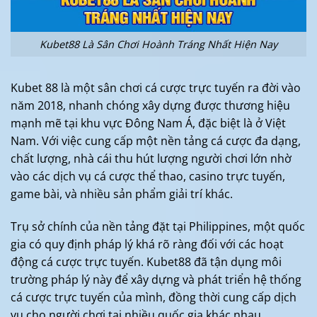
Kubet88 Là Sân Chơi Hoành Tráng Nhất Hiện Nay
Kubet 88 là một sân chơi cá cược trực tuyến ra đời vào
năm 2018, nhanh chóng xây dựng được thương hiệu
mạnh mẽ tại khu vực Đông Nam Á, đặc biệt là ở Việt
Nam. Với việc cung cấp một nền tảng cá cược đa dạng,
chất lượng, nhà cái thu hút lượng người chơi lớn nhờ
vào các dịch vụ cá cược thể thao, casino trực tuyến,
game bài, và nhiều sản phẩm giải trí khác.
Trụ sở chính của nền tảng đặt tại Philippines, một quốc
gia có quy định pháp lý khá rõ ràng đối với các hoạt
động cá cược trực tuyến. Kubet88 đã tận dụng môi
trường pháp lý này để xây dựng và phát triển hệ thống
cá cược trực tuyến của mình, đồng thời cung cấp dịch
vụ cho người chơi tại nhiều quốc gia khác nhau.