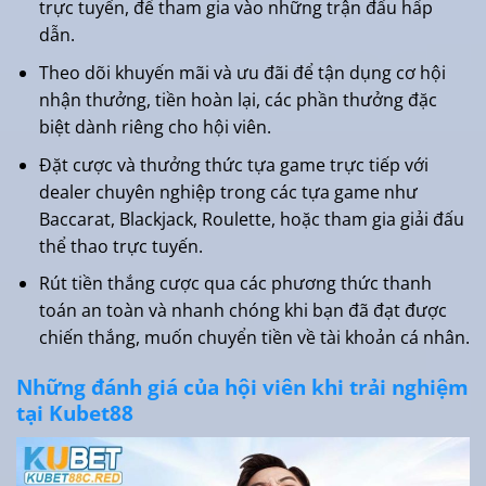
trực tuyến, để tham gia vào những trận đấu hấp
dẫn.
Theo dõi khuyến mãi và ưu đãi để tận dụng cơ hội
nhận thưởng, tiền hoàn lại, các phần thưởng đặc
biệt dành riêng cho hội viên.
Đặt cược và thưởng thức tựa game trực tiếp với
dealer chuyên nghiệp trong các tựa game như
Baccarat, Blackjack, Roulette, hoặc tham gia giải đấu
thể thao trực tuyến.
Rút tiền thắng cược qua các phương thức thanh
toán an toàn và nhanh chóng khi bạn đã đạt được
chiến thắng, muốn chuyển tiền về tài khoản cá nhân.
Những đánh giá của hội viên khi trải nghiệm
tại Kubet88