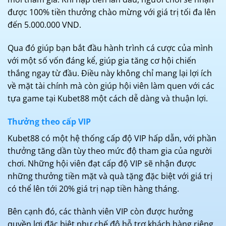
được 100% tiền thưởng chào mừng với giá trị tối đa lên
đến 5.000.000 VND.
Qua đó giúp bạn bắt đầu hành trình cá cược của mình
với một số vốn đáng kể, giúp gia tăng cơ hội chiến
thắng ngay từ đầu. Điều này không chỉ mang lại lợi ích
về mặt tài chính mà còn giúp hội viên làm quen với các
tựa game tại Kubet88 một cách dễ dàng và thuận lợi.
Thưởng theo cấp VIP
Kubet88 có một hệ thống cấp độ VIP hấp dẫn, với phần
thưởng tăng dần tùy theo mức độ tham gia của người
chơi. Những hội viên đạt cấp độ VIP sẽ nhận được
những thưởng tiền mặt và quà tặng đặc biệt với giá trị
có thể lên tới 20% giá trị nạp tiền hàng tháng.
Bên cạnh đó, các thành viên VIP còn được hưởng
quyền lợi đặc biệt như chế độ hỗ trợ khách hàng riêng