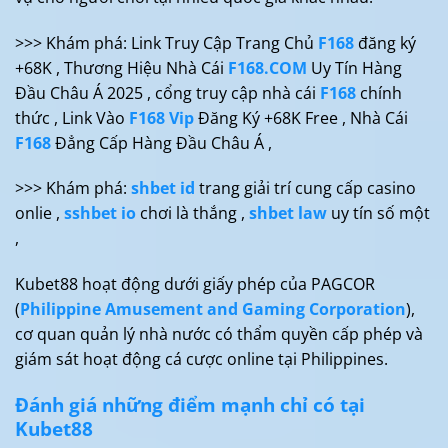
>>> Khám phá:
Link Truy Cập Trang Chủ
F168
đăng ký
+68K , Thương Hiệu Nhà Cái
F168.COM
Uy Tín Hàng
Đầu Châu Á 2025 , cổng truy cập nhà cái
F168
chính
thức , Link Vào
F168 Vip
Đăng Ký +68K Free , Nhà Cái
F168
Đẳng Cấp Hàng Đầu Châu Á ,
>>> Khám phá:
shbet id
trang giải trí cung cấp casino
onlie ,
sshbet io
chơi là thắng ,
shbet law
uy tín số một
,
Kubet88 hoạt động dưới giấy phép của PAGCOR
(
Philippine Amusement and Gaming Corporation
),
cơ quan quản lý nhà nước có thẩm quyền cấp phép và
giám sát hoạt động cá cược online tại Philippines.
Đánh giá những điểm mạnh chỉ có tại
Kubet88