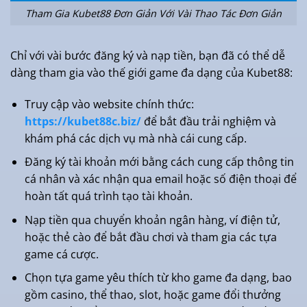
Tham Gia Kubet88 Đơn Giản Với Vài Thao Tác Đơn Giản
Chỉ với vài bước đăng ký và nạp tiền, bạn đã có thể dễ
dàng tham gia vào thế giới game đa dạng của Kubet88:
Truy cập vào website chính thức:
https://kubet88c.biz/
để bắt đầu trải nghiệm và
khám phá các dịch vụ mà nhà cái cung cấp.
Đăng ký tài khoản mới bằng cách cung cấp thông tin
cá nhân và xác nhận qua email hoặc số điện thoại để
hoàn tất quá trình tạo tài khoản.
Nạp tiền qua chuyển khoản ngân hàng, ví điện tử,
hoặc thẻ cào để bắt đầu chơi và tham gia các tựa
game cá cược.
Chọn tựa game yêu thích từ kho game đa dạng, bao
gồm casino, thể thao, slot, hoặc game đổi thưởng