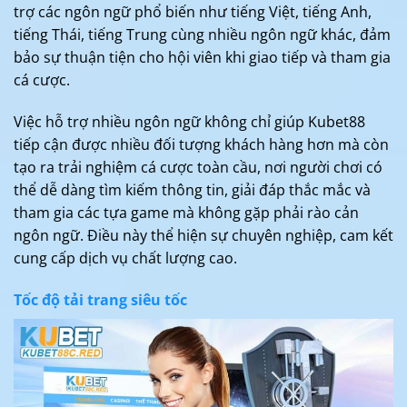
trợ các ngôn ngữ phổ biến như tiếng Việt, tiếng Anh,
tiếng Thái, tiếng Trung cùng nhiều ngôn ngữ khác, đảm
bảo sự thuận tiện cho hội viên khi giao tiếp và tham gia
cá cược.
Việc hỗ trợ nhiều ngôn ngữ không chỉ giúp Kubet88
tiếp cận được nhiều đối tượng khách hàng hơn mà còn
tạo ra trải nghiệm cá cược toàn cầu, nơi người chơi có
thể dễ dàng tìm kiếm thông tin, giải đáp thắc mắc và
tham gia các tựa game mà không gặp phải rào cản
ngôn ngữ. Điều này thể hiện sự chuyên nghiệp, cam kết
cung cấp dịch vụ chất lượng cao.
Tốc độ tải trang siêu tốc