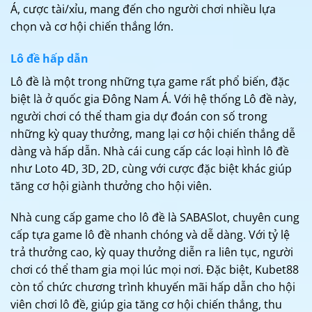
Á, cược tài/xỉu, mang đến cho người chơi nhiều lựa
chọn và cơ hội chiến thắng lớn.
Lô đề hấp dẫn
Lô đề là một trong những tựa game rất phổ biến, đặc
biệt là ở quốc gia Đông Nam Á. Với hệ thống Lô đề này,
người chơi có thể tham gia dự đoán con số trong
những kỳ quay thưởng, mang lại cơ hội chiến thắng dễ
dàng và hấp dẫn. Nhà cái cung cấp các loại hình lô đề
như Loto 4D, 3D, 2D, cùng với cược đặc biệt khác giúp
tăng cơ hội giành thưởng cho hội viên.
Nhà cung cấp game cho lô đề là SABASlot, chuyên cung
cấp tựa game lô đề nhanh chóng và dễ dàng. Với tỷ lệ
trả thưởng cao, kỳ quay thưởng diễn ra liên tục, người
chơi có thể tham gia mọi lúc mọi nơi. Đặc biệt, Kubet88
còn tổ chức chương trình khuyến mãi hấp dẫn cho hội
viên chơi lô đề, giúp gia tăng cơ hội chiến thắng, thu