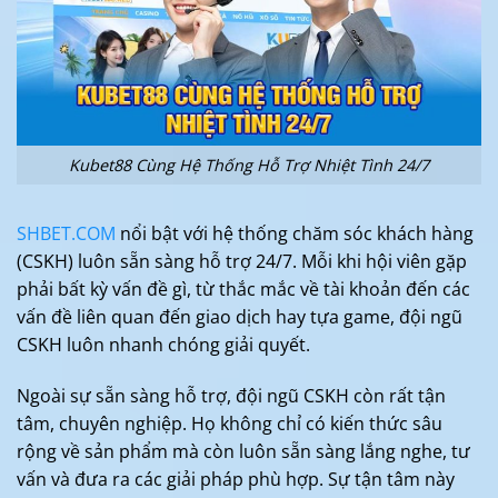
Kubet88 Cùng Hệ Thống Hỗ Trợ Nhiệt Tình 24/7
SHBET.COM
nổi bật với hệ thống chăm sóc khách hàng
(CSKH) luôn sẵn sàng hỗ trợ 24/7. Mỗi khi hội viên gặp
phải bất kỳ vấn đề gì, từ thắc mắc về tài khoản đến các
vấn đề liên quan đến giao dịch hay tựa game, đội ngũ
CSKH luôn nhanh chóng giải quyết.
Ngoài sự sẵn sàng hỗ trợ, đội ngũ CSKH còn rất tận
tâm, chuyên nghiệp. Họ không chỉ có kiến thức sâu
rộng về sản phẩm mà còn luôn sẵn sàng lắng nghe, tư
vấn và đưa ra các giải pháp phù hợp. Sự tận tâm này