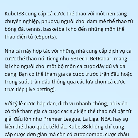
Kubet88 cung cấp cá cược thể thao với một nền tảng
chuyên nghiệp, phục vụ người chơi đam mê thể thao từ
bóng đá, tennis, basketball cho đến những môn thể
thao điện tử (eSports).
Nhà cái này hợp tác với những nhà cung cấp dịch vụ cá
cược thể thao nổi tiếng như SBTech, BetRadar, mang
lại cho người chơi một bộ môn cá cược đầy đủ và đa
dạng. Bạn có thể tham gia cá cược trước trận đấu hoặc
trong suốt trận đấu thông qua các lựa chọn cá cược
trực tiếp (live betting).
Với tỷ lệ cược hấp dẫn, dịch vụ nhanh chóng, hội viên
có thể tham gia cá cược các sự kiện thể thao nổi bật từ
giải đấu lớn như Premier League, La Liga, NBA, hay sự
kiện thể thao quốc tế khác. Kubet88 không chỉ cung
cấp cược đơn giản mà còn có cược combo, cược châu