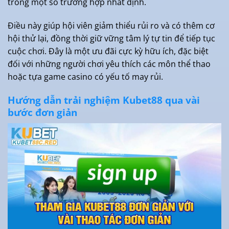
trong một số trường hợp nhất định.
Điều này giúp hội viên giảm thiểu rủi ro và có thêm cơ
hội thử lại, đồng thời giữ vững tâm lý tự tin để tiếp tục
cuộc chơi. Đây là một ưu đãi cực kỳ hữu ích, đặc biệt
đối với những người chơi yêu thích các môn thể thao
hoặc tựa game casino có yếu tố may rủi.
Hướng dẫn trải nghiệm Kubet88 qua vài
bước đơn giản