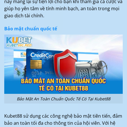
này mang lại sự tiện lợi cho bạn khi tham gia cá cược và
giúp họ yên tâm về tính minh bạch, an toàn trong mọi
giao dịch tài chính.
Bảo mật chuẩn quốc tế
Bảo Mật An Toàn Chuẩn Quốc Tế Có Tại Kubet88
Kubet88 sử dụng các công nghệ bảo mật tiên tiến, đảm
bảo an toàn tối đa cho thông tin của hội viên. Với hệ