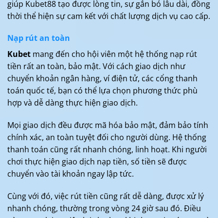
giúp Kubet88 tạo được lòng tin, sự gắn bó lâu dài, đồng
thời thể hiện sự cam kết với chất lượng dịch vụ cao cấp.
Nạp rút an toàn
Kubet
mang đến cho hội viên một hệ thống nạp rút
tiền rất an toàn, bảo mật. Với cách giao dịch như
chuyển khoản ngân hàng, ví điện tử, các cổng thanh
toán quốc tế, bạn có thể lựa chọn phương thức phù
hợp và dễ dàng thực hiện giao dịch.
Mọi giao dịch đều được mã hóa bảo mật, đảm bảo tính
chính xác, an toàn tuyệt đối cho người dùng. Hệ thống
thanh toán cũng rất nhanh chóng, linh hoạt. Khi người
chơi thực hiện giao dịch nạp tiền, số tiền sẽ được
chuyển vào tài khoản ngay lập tức.
Cùng với đó, việc rút tiền cũng rất dễ dàng, được xử lý
nhanh chóng, thường trong vòng 24 giờ sau đó. Điều