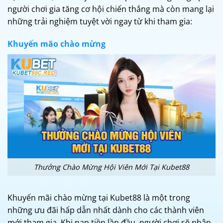
người chơi gia tăng cơ hội chiến thắng mà còn mang lại
những trải nghiệm tuyệt vời ngay từ khi tham gia:
Khuyến mão chào mừng
Thưởng Chào Mừng Hội Viên Mới Tại Kubet88
Khuyến mãi chào mừng tại Kubet88 là một trong
những ưu đãi hấp dẫn nhất dành cho các thành viên
mới tham gia. Khi nạp tiền lần đầu, người chơi sẽ nhận