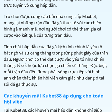
trực tuyến vô cùng hấp dẫn.
Trò chơi được cung cấp bởi nhà cung cấp Maxbet,
mang lại những trận đấu đá gà thực tế với các chiến
binh gà mạnh mẽ, nơi người chơi có thể tham gia cá
cược vào kết quả của từng trận đấu.
Tính chất hấp dẫn của đá gà kịch tính chính là yếu tố
bất ngờ và sự căng thẳng trong từng phút giây của trận
đấu. Người chơi có thể đặt cược vào yếu tố như chiến
thắng, tỷ số, hoặc lựa chọn gà chiến sẽ thắng. Đặc biệt,
mỗi trận đấu đều được phát sóng trực tiếp với hình
ảnh chân thật, khiến hội viên cảm giác như đang ở tại
sới đá gà thực sự.
Các khuyến mãi Kubet88 áp dụng cho toàn
hội viên
Tại Kubet88, các khuyến mãi hấp dẫn không chỉ giúp