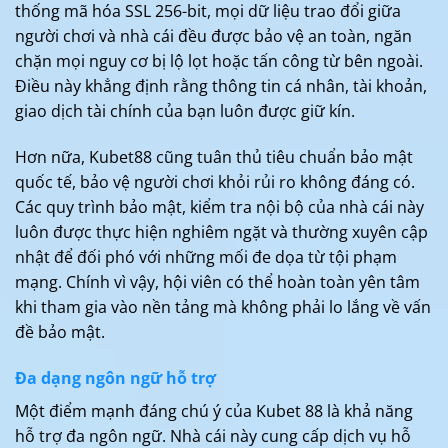
thống mã hóa SSL 256-bit, mọi dữ liệu trao đổi giữa
người chơi và nhà cái đều được bảo vệ an toàn, ngăn
chặn mọi nguy cơ bị lộ lọt hoặc tấn công từ bên ngoài.
Điều này khẳng định rằng thông tin cá nhân, tài khoản,
giao dịch tài chính của bạn luôn được giữ kín.
Hơn nữa, Kubet88 cũng tuân thủ tiêu chuẩn bảo mật
quốc tế, bảo vệ người chơi khỏi rủi ro không đáng có.
Các quy trình bảo mật, kiểm tra nội bộ của nhà cái này
luôn được thực hiện nghiêm ngặt và thường xuyên cập
nhật để đối phó với những mối đe dọa từ tội phạm
mạng. Chính vì vậy, hội viên có thể hoàn toàn yên tâm
khi tham gia vào nền tảng mà không phải lo lắng về vấn
đề bảo mật.
Đa dạng ngôn ngữ hỗ trợ
Một điểm mạnh đáng chú ý của Kubet 88 là khả năng
hỗ trợ đa ngôn ngữ. Nhà cái này cung cấp dịch vụ hỗ