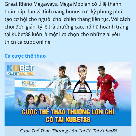
Great Rhino Megaways, Mega Moolah có tỉ lệ thanh
toán hấp dẫn và tính năng bonus cực kỳ phong phú,
tạo cơ hội cho người chơi chiến thắng liên tục. Với cách
chơi đơn giản, tỷ lệ trả thưởng cao, nổ hũ hoành tráng
tại Kubet88 luôn là một lựa chọn cho những ai yêu
thícn cá cược online.
Cá cược thể thao
Cược Thể Thao Thưởng Lớn Chỉ Có Tại Kubet88