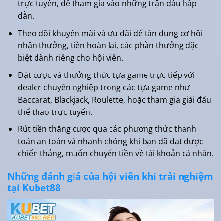
trực tuyến, để tham gia vào những trận đấu hấp
dẫn.
Theo dõi khuyến mãi và ưu đãi để tận dụng cơ hội
nhận thưởng, tiền hoàn lại, các phần thưởng đặc
biệt dành riêng cho hội viên.
Đặt cược và thưởng thức tựa game trực tiếp với
dealer chuyên nghiệp trong các tựa game như
Baccarat, Blackjack, Roulette, hoặc tham gia giải đấu
thể thao trực tuyến.
Rút tiền thắng cược qua các phương thức thanh
toán an toàn và nhanh chóng khi bạn đã đạt được
chiến thắng, muốn chuyển tiền về tài khoản cá nhân.
Những đánh giá của hội viên khi trải nghiệm
tại Kubet88