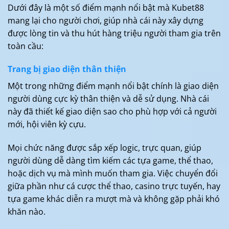
Dưới đây là một số điểm mạnh nổi bật mà Kubet88
mang lại cho người chơi, giúp nhà cái này xây dựng
được lòng tin và thu hút hàng triệu người tham gia trên
toàn cầu:
Trang bị giao diện thân thiện
Một trong những điểm mạnh nổi bật chính là giao diện
người dùng cực kỳ thân thiện và dễ sử dụng. Nhà cái
này đã thiết kế giao diện sao cho phù hợp với cả người
mới, hội viên kỳ cựu.
Mọi chức năng được sắp xếp logic, trực quan, giúp
người dùng dễ dàng tìm kiếm các tựa game, thể thao,
hoặc dịch vụ mà mình muốn tham gia. Việc chuyển đổi
giữa phần như cá cược thể thao, casino trực tuyến, hay
tựa game khác diễn ra mượt mà và không gặp phải khó
khăn nào.