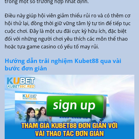
trong một số trường hợp nhất định.
Điều này giúp hội viên giảm thiểu rủi ro và có thêm cơ
hội thử lại, đồng thời giữ vững tâm lý tự tin để tiếp tục
cuộc chơi. Đây là một ưu đãi cực kỳ hữu ích, đặc biệt
đối với những người chơi yêu thích các môn thể thao
hoặc tựa game casino có yếu tố may rủi.
Hướng dẫn trải nghiệm Kubet88 qua vài
bước đơn giản