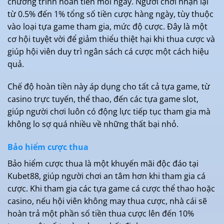
chương trình hoàn tiền mỗi ngày. Người chơi nhận lại
từ 0.5% đến 1% tổng số tiền cược hàng ngày, tùy thuộc
vào loại tựa game tham gia, mức độ cược. Đây là một
cơ hội tuyệt vời để giảm thiểu thiệt hại khi thua cược và
giúp hội viên duy trì ngân sách cá cược một cách hiệu
quả.
Chế độ hoàn tiền này áp dụng cho tất cả tựa game, từ
casino trực tuyến, thể thao, đến các tựa game slot,
giúp người chơi luôn có động lực tiếp tục tham gia mà
không lo sợ quá nhiều về những thất bại nhỏ.
Bảo hiểm cược thua
Bảo hiểm cược thua là một khuyến mãi độc đáo tại
Kubet88, giúp người chơi an tâm hơn khi tham gia cá
cược. Khi tham gia các tựa game cá cược thể thao hoặc
casino, nếu hội viên không may thua cược, nhà cái sẽ
hoàn trả một phần số tiền thua cược lên đến 10%