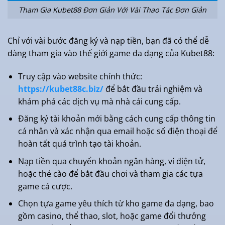
Tham Gia Kubet88 Đơn Giản Với Vài Thao Tác Đơn Giản
Chỉ với vài bước đăng ký và nạp tiền, bạn đã có thể dễ
dàng tham gia vào thế giới game đa dạng của Kubet88:
Truy cập vào website chính thức:
https://kubet88c.biz/
để bắt đầu trải nghiệm và
khám phá các dịch vụ mà nhà cái cung cấp.
Đăng ký tài khoản mới bằng cách cung cấp thông tin
cá nhân và xác nhận qua email hoặc số điện thoại để
hoàn tất quá trình tạo tài khoản.
Nạp tiền qua chuyển khoản ngân hàng, ví điện tử,
hoặc thẻ cào để bắt đầu chơi và tham gia các tựa
game cá cược.
Chọn tựa game yêu thích từ kho game đa dạng, bao
gồm casino, thể thao, slot, hoặc game đổi thưởng