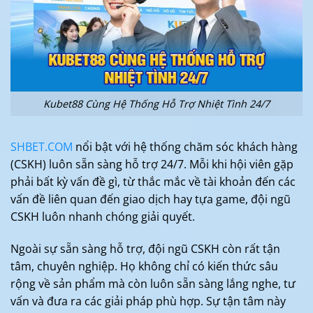
Kubet88 Cùng Hệ Thống Hỗ Trợ Nhiệt Tình 24/7
SHBET.COM
nổi bật với hệ thống chăm sóc khách hàng
(CSKH) luôn sẵn sàng hỗ trợ 24/7. Mỗi khi hội viên gặp
phải bất kỳ vấn đề gì, từ thắc mắc về tài khoản đến các
vấn đề liên quan đến giao dịch hay tựa game, đội ngũ
CSKH luôn nhanh chóng giải quyết.
Ngoài sự sẵn sàng hỗ trợ, đội ngũ CSKH còn rất tận
tâm, chuyên nghiệp. Họ không chỉ có kiến thức sâu
rộng về sản phẩm mà còn luôn sẵn sàng lắng nghe, tư
vấn và đưa ra các giải pháp phù hợp. Sự tận tâm này