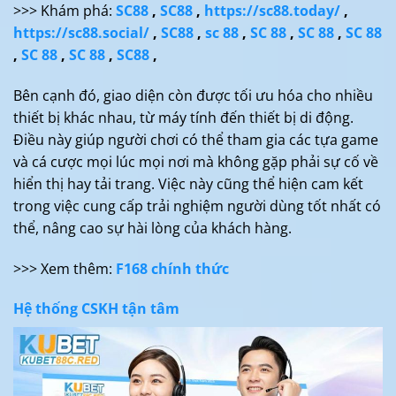
>>> Khám phá:
SC88
,
SC88
,
https://sc88.today/
,
https://sc88.social/
,
SC88
,
sc 88
,
SC 88
,
SC 88
,
SC 88
,
SC 88
,
SC 88
,
SC88
,
Bên cạnh đó, giao diện còn được tối ưu hóa cho nhiều
thiết bị khác nhau, từ máy tính đến thiết bị di động.
Điều này giúp người chơi có thể tham gia các tựa game
và cá cược mọi lúc mọi nơi mà không gặp phải sự cố về
hiển thị hay tải trang. Việc này cũng thể hiện cam kết
trong việc cung cấp trải nghiệm người dùng tốt nhất có
thể, nâng cao sự hài lòng của khách hàng.
>>> Xem thêm:
F168 chính thức
Hệ thống CSKH tận tâm