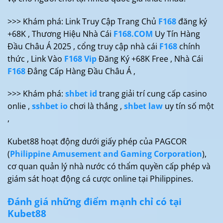
>>> Khám phá:
Link Truy Cập Trang Chủ
F168
đăng ký
+68K , Thương Hiệu Nhà Cái
F168.COM
Uy Tín Hàng
Đầu Châu Á 2025 , cổng truy cập nhà cái
F168
chính
thức , Link Vào
F168 Vip
Đăng Ký +68K Free , Nhà Cái
F168
Đẳng Cấp Hàng Đầu Châu Á ,
>>> Khám phá:
shbet id
trang giải trí cung cấp casino
onlie ,
sshbet io
chơi là thắng ,
shbet law
uy tín số một
,
Kubet88 hoạt động dưới giấy phép của PAGCOR
(
Philippine Amusement and Gaming Corporation
),
cơ quan quản lý nhà nước có thẩm quyền cấp phép và
giám sát hoạt động cá cược online tại Philippines.
Đánh giá những điểm mạnh chỉ có tại
Kubet88