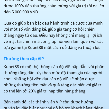
được 100% tiền thưởng chào mừng với giá trị tối đa lên
đến 5.000.000 VND.
Qua đó giúp bạn bắt đầu hành trình cá cược của mình
với một số vốn đáng kể, giúp gia tăng cơ hội chiến
thắng ngay từ đầu. Điều này không chỉ mang lại lợi ích
về mặt tài chính mà còn giúp hội viên làm quen với các
tựa game tại Kubet88 một cách dễ dàng và thuận lợi.
Thưởng theo cấp VIP
Kubet88 có một hệ thống cấp độ VIP hấp dẫn, với phần
thưởng tăng dần tùy theo mức độ tham gia của người
chơi. Những hội viên đạt cấp độ VIP sẽ nhận được
những thưởng tiền mặt và quà tặng đặc biệt với giá trị
có thể lên tới 20% giá trị nạp tiền hàng tháng.
Bên cạnh đó, các thành viên VIP còn được hưởng
quyền lợi đặc biệt như chế độ hỗ trợ khách hàng riêng