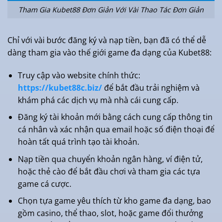
Tham Gia Kubet88 Đơn Giản Với Vài Thao Tác Đơn Giản
Chỉ với vài bước đăng ký và nạp tiền, bạn đã có thể dễ
dàng tham gia vào thế giới game đa dạng của Kubet88:
Truy cập vào website chính thức:
https://kubet88c.biz/
để bắt đầu trải nghiệm và
khám phá các dịch vụ mà nhà cái cung cấp.
Đăng ký tài khoản mới bằng cách cung cấp thông tin
cá nhân và xác nhận qua email hoặc số điện thoại để
hoàn tất quá trình tạo tài khoản.
Nạp tiền qua chuyển khoản ngân hàng, ví điện tử,
hoặc thẻ cào để bắt đầu chơi và tham gia các tựa
game cá cược.
Chọn tựa game yêu thích từ kho game đa dạng, bao
gồm casino, thể thao, slot, hoặc game đổi thưởng