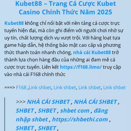
Kubet88 – Trang Cá Cược Kubet
Casino Chính Thức Năm 2025
Kubet88
không chỉ nổi bật với nền tảng cá cược trực
tuyến hiện đại, mà còn ghi điểm với người chơi nhờ sự
uy tín, chất lượng dịch vụ vượt trội. Với hàng loạt tựa
game hấp dẫn, hệ thống bảo mật cao cấp và phương
thức thanh toán nhanh chóng,
nhà cái Kubet88
trở
thành lựa chọn hàng đầu của những ai đam mê cá
cược trực tuyến.
Liên kết
https://f168.limo/
truy cập
vào nhà cái F168 chính thức
===>
F168
,
Link shbet
,
Link shbet
,
Link shbet
,
Link shbet
>>>
NHÀ CÁI SHBET
,
NHÀ CÁI SHBET
,
SHBET
,
SHBET
,
shbet com
,
đăng
nhập shbet
,
https://shbethi.com
,
SHBET
,
SHBET
,