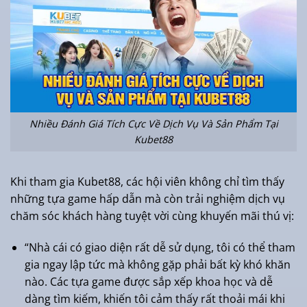
Nhiều Đánh Giá Tích Cực Về Dịch Vụ Và Sản Phẩm Tại
Kubet88
Khi tham gia Kubet88, các hội viên không chỉ tìm thấy
những tựa game hấp dẫn mà còn trải nghiệm dịch vụ
chăm sóc khách hàng tuyệt vời cùng khuyến mãi thú vị:
“Nhà cái có giao diện rất dễ sử dụng, tôi có thể tham
gia ngay lập tức mà không gặp phải bất kỳ khó khăn
nào. Các tựa game được sắp xếp khoa học và dễ
dàng tìm kiếm, khiến tôi cảm thấy rất thoải mái khi