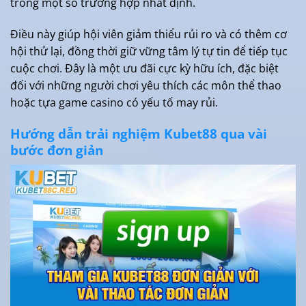
trong một số trường hợp nhất định.
Điều này giúp hội viên giảm thiểu rủi ro và có thêm cơ
hội thử lại, đồng thời giữ vững tâm lý tự tin để tiếp tục
cuộc chơi. Đây là một ưu đãi cực kỳ hữu ích, đặc biệt
đối với những người chơi yêu thích các môn thể thao
hoặc tựa game casino có yếu tố may rủi.
Hướng dẫn trải nghiệm Kubet88 qua vài
bước đơn giản