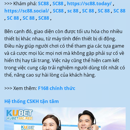
>>> Khám phá:
SC88
,
SC88
,
https://sc88.today/
,
https://sc88.social/
,
SC88
,
sc 88
,
SC 88
,
SC 88
,
SC 88
,
SC 88
,
SC 88
,
SC88
,
Bên cạnh đó, giao diện còn được tối ưu hóa cho nhiều
thiết bị khác nhau, từ máy tính đến thiết bị di động.
Điều này giúp người chơi có thể tham gia các tựa game
và cá cược mọi lúc mọi nơi mà không gặp phải sự cố về
hiển thị hay tải trang. Việc này cũng thể hiện cam kết
trong việc cung cấp trải nghiệm người dùng tốt nhất có
thể, nâng cao sự hài lòng của khách hàng.
>>> Xem thêm:
F168 chính thức
Hệ thống CSKH tận tâm