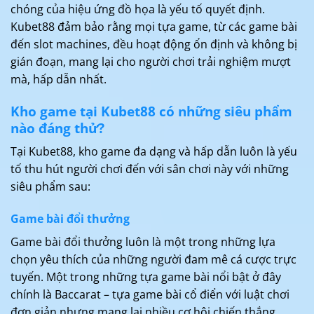
chóng của hiệu ứng đồ họa là yếu tố quyết định.
Kubet88 đảm bảo rằng mọi tựa game, từ các game bài
đến slot machines, đều hoạt động ổn định và không bị
gián đoạn, mang lại cho người chơi trải nghiệm mượt
mà, hấp dẫn nhất.
Kho game tại Kubet88 có những siêu phẩm
nào đáng thử?
Tại Kubet88, kho game đa dạng và hấp dẫn luôn là yếu
tố thu hút người chơi đến với sân chơi này với những
siêu phẩm sau:
Game bài đổi thưởng
Game bài đổi thưởng luôn là một trong những lựa
chọn yêu thích của những người đam mê cá cược trực
tuyến. Một trong những tựa game bài nổi bật ở đây
chính là Baccarat – tựa game bài cổ điển với luật chơi
đơn giản nhưng mang lại nhiều cơ hội chiến thắng.