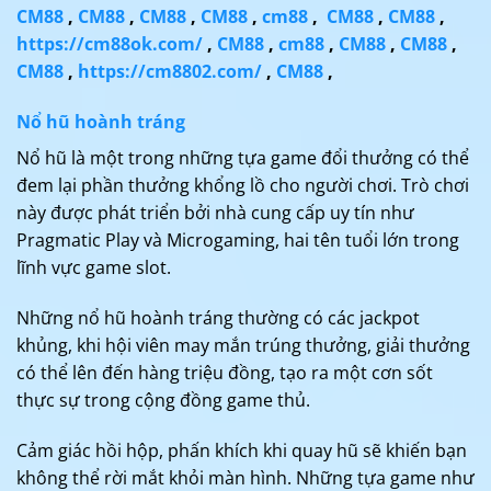
CM88
,
CM88
,
CM88
,
CM88
,
cm88
,
CM88
,
CM88
,
https://cm88ok.com/
,
CM88
,
cm88
,
CM88
,
CM88
,
CM88
,
https://cm8802.com/
,
CM88
,
Nổ hũ hoành tráng
Nổ hũ là một trong những tựa game đổi thưởng có thể
đem lại phần thưởng khổng lồ cho người chơi. Trò chơi
này được phát triển bởi nhà cung cấp uy tín như
Pragmatic Play và Microgaming, hai tên tuổi lớn trong
lĩnh vực game slot.
Những nổ hũ hoành tráng thường có các jackpot
khủng, khi hội viên may mắn trúng thưởng, giải thưởng
có thể lên đến hàng triệu đồng, tạo ra một cơn sốt
thực sự trong cộng đồng game thủ.
Cảm giác hồi hộp, phấn khích khi quay hũ sẽ khiến bạn
không thể rời mắt khỏi màn hình. Những tựa game như