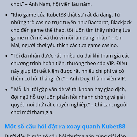
chơi.” – Anh Nam, hội viên lâu năm.
“Kho game của Kubet88 thật sự rất đa dạng. Từ
những trò casino trực tuyến như Baccarat, Blackjack
cho đến game thể thao, tôi luôn tìm thấy những tựa
game mới mẻ và thú vị mỗi lần đăng nhập.” – Chị
Mai, người chơi yêu thích các tựa game casino.
“Tôi đã nhận được rất nhiều ưu đãi khi tham gia các
chương trình hoàn tiền, thưởng theo cấp VIP. Điều
này giúp tôi tiết kiệm được rất nhiều chi phí và có
thêm cơ hội thắng lớn.” – Anh Duy, thành viên VIP.
” Mỗi khi tôi gặp vấn đề về tài khoản hay giao dịch,
đội ngũ hỗ trợ luôn phản hồi nhanh chóng và giải
quyết mọi thứ rất chuyên nghiệp.” – Chị Lan, người
chơi mới tham gia.
Một số câu hỏi đặt ra xoay quanh Kubet88
Dưới đây là một số câu hỏi thường gặp cùng giải đáp