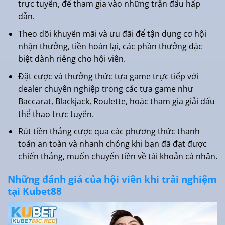
trực tuyến, để tham gia vào những trận đấu hấp
dẫn.
Theo dõi khuyến mãi và ưu đãi để tận dụng cơ hội
nhận thưởng, tiền hoàn lại, các phần thưởng đặc
biệt dành riêng cho hội viên.
Đặt cược và thưởng thức tựa game trực tiếp với
dealer chuyên nghiệp trong các tựa game như
Baccarat, Blackjack, Roulette, hoặc tham gia giải đấu
thể thao trực tuyến.
Rút tiền thắng cược qua các phương thức thanh
toán an toàn và nhanh chóng khi bạn đã đạt được
chiến thắng, muốn chuyển tiền về tài khoản cá nhân.
Những đánh giá của hội viên khi trải nghiệm
tại Kubet88