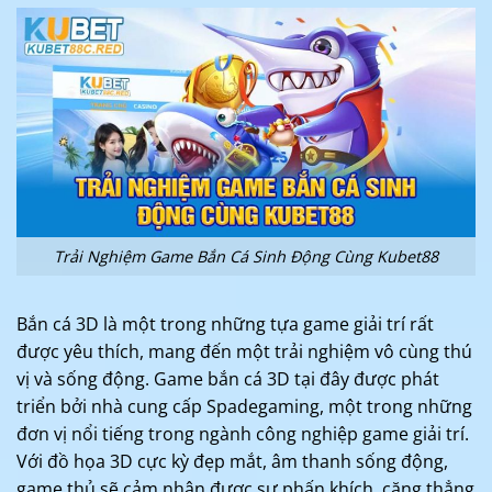
Trải Nghiệm Game Bắn Cá Sinh Động Cùng Kubet88
Bắn cá 3D là một trong những tựa game giải trí rất
được yêu thích, mang đến một trải nghiệm vô cùng thú
vị và sống động. Game bắn cá 3D tại đây được phát
triển bởi nhà cung cấp Spadegaming, một trong những
đơn vị nổi tiếng trong ngành công nghiệp game giải trí.
Với đồ họa 3D cực kỳ đẹp mắt, âm thanh sống động,
game thủ sẽ cảm nhận được sự phấn khích, căng thẳng