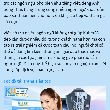
trợ các ngôn ngữ phổ biến như tiếng Việt, tiếng Anh,
tiếng Thái, tiếng Trung cùng nhiều ngôn ngữ khác, đảm
bảo sự thuận tiện cho hội viên khi giao tiếp và tham gia
cá cược.
Việc hỗ trợ nhiều ngôn ngữ không chỉ giúp Kubet88
tiếp cận được nhiều đối tượng khách hàng hơn mà còn
tạo ra trải nghiệm cá cược toàn cầu, nơi người chơi có
thể dễ dàng tìm kiếm thông tin, giải đáp thắc mắc và
tham gia các tựa game mà không gặp phải rào cản
ngôn ngữ. Điều này thể hiện sự chuyên nghiệp, cam kết
cung cấp dịch vụ chất lượng cao.
Tốc độ tải trang siêu tốc