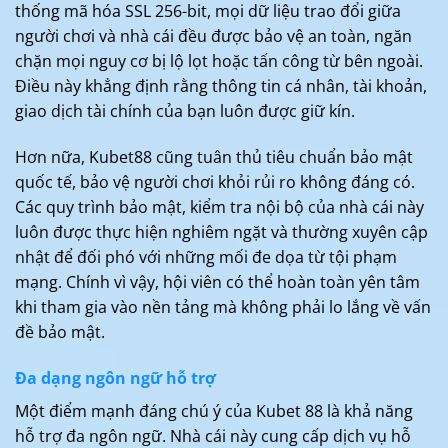
thống mã hóa SSL 256-bit, mọi dữ liệu trao đổi giữa
người chơi và nhà cái đều được bảo vệ an toàn, ngăn
chặn mọi nguy cơ bị lộ lọt hoặc tấn công từ bên ngoài.
Điều này khẳng định rằng thông tin cá nhân, tài khoản,
giao dịch tài chính của bạn luôn được giữ kín.
Hơn nữa, Kubet88 cũng tuân thủ tiêu chuẩn bảo mật
quốc tế, bảo vệ người chơi khỏi rủi ro không đáng có.
Các quy trình bảo mật, kiểm tra nội bộ của nhà cái này
luôn được thực hiện nghiêm ngặt và thường xuyên cập
nhật để đối phó với những mối đe dọa từ tội phạm
mạng. Chính vì vậy, hội viên có thể hoàn toàn yên tâm
khi tham gia vào nền tảng mà không phải lo lắng về vấn
đề bảo mật.
Đa dạng ngôn ngữ hỗ trợ
Một điểm mạnh đáng chú ý của Kubet 88 là khả năng
hỗ trợ đa ngôn ngữ. Nhà cái này cung cấp dịch vụ hỗ