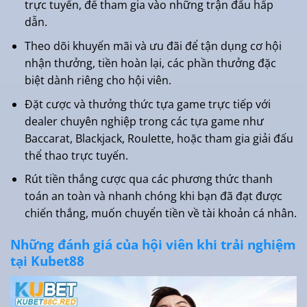
trực tuyến, để tham gia vào những trận đấu hấp
dẫn.
Theo dõi khuyến mãi và ưu đãi để tận dụng cơ hội
nhận thưởng, tiền hoàn lại, các phần thưởng đặc
biệt dành riêng cho hội viên.
Đặt cược và thưởng thức tựa game trực tiếp với
dealer chuyên nghiệp trong các tựa game như
Baccarat, Blackjack, Roulette, hoặc tham gia giải đấu
thể thao trực tuyến.
Rút tiền thắng cược qua các phương thức thanh
toán an toàn và nhanh chóng khi bạn đã đạt được
chiến thắng, muốn chuyển tiền về tài khoản cá nhân.
Những đánh giá của hội viên khi trải nghiệm
tại Kubet88