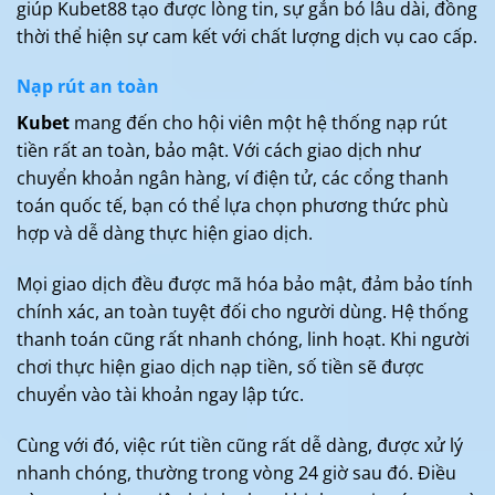
giúp Kubet88 tạo được lòng tin, sự gắn bó lâu dài, đồng
thời thể hiện sự cam kết với chất lượng dịch vụ cao cấp.
Nạp rút an toàn
Kubet
mang đến cho hội viên một hệ thống nạp rút
tiền rất an toàn, bảo mật. Với cách giao dịch như
chuyển khoản ngân hàng, ví điện tử, các cổng thanh
toán quốc tế, bạn có thể lựa chọn phương thức phù
hợp và dễ dàng thực hiện giao dịch.
Mọi giao dịch đều được mã hóa bảo mật, đảm bảo tính
chính xác, an toàn tuyệt đối cho người dùng. Hệ thống
thanh toán cũng rất nhanh chóng, linh hoạt. Khi người
chơi thực hiện giao dịch nạp tiền, số tiền sẽ được
chuyển vào tài khoản ngay lập tức.
Cùng với đó, việc rút tiền cũng rất dễ dàng, được xử lý
nhanh chóng, thường trong vòng 24 giờ sau đó. Điều