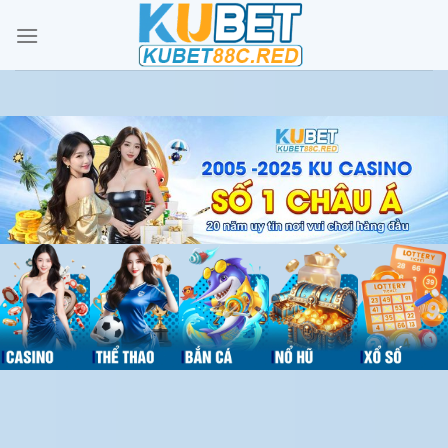
Bỏ
qua
nội
dung