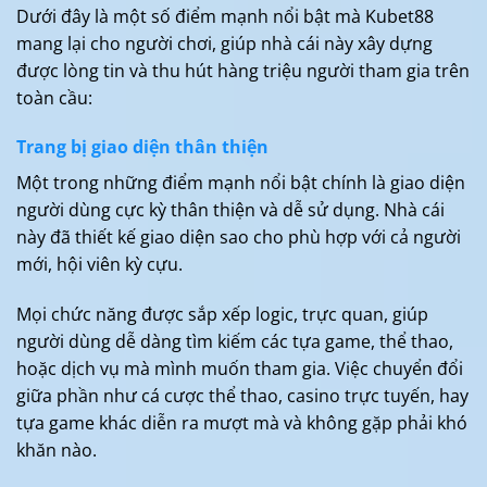
Dưới đây là một số điểm mạnh nổi bật mà Kubet88
mang lại cho người chơi, giúp nhà cái này xây dựng
được lòng tin và thu hút hàng triệu người tham gia trên
toàn cầu:
Trang bị giao diện thân thiện
Một trong những điểm mạnh nổi bật chính là giao diện
người dùng cực kỳ thân thiện và dễ sử dụng. Nhà cái
này đã thiết kế giao diện sao cho phù hợp với cả người
mới, hội viên kỳ cựu.
Mọi chức năng được sắp xếp logic, trực quan, giúp
người dùng dễ dàng tìm kiếm các tựa game, thể thao,
hoặc dịch vụ mà mình muốn tham gia. Việc chuyển đổi
giữa phần như cá cược thể thao, casino trực tuyến, hay
tựa game khác diễn ra mượt mà và không gặp phải khó
khăn nào.