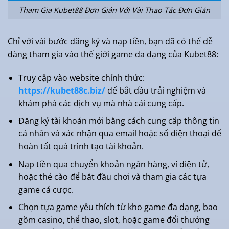
Tham Gia Kubet88 Đơn Giản Với Vài Thao Tác Đơn Giản
Chỉ với vài bước đăng ký và nạp tiền, bạn đã có thể dễ
dàng tham gia vào thế giới game đa dạng của Kubet88:
Truy cập vào website chính thức:
https://kubet88c.biz/
để bắt đầu trải nghiệm và
khám phá các dịch vụ mà nhà cái cung cấp.
Đăng ký tài khoản mới bằng cách cung cấp thông tin
cá nhân và xác nhận qua email hoặc số điện thoại để
hoàn tất quá trình tạo tài khoản.
Nạp tiền qua chuyển khoản ngân hàng, ví điện tử,
hoặc thẻ cào để bắt đầu chơi và tham gia các tựa
game cá cược.
Chọn tựa game yêu thích từ kho game đa dạng, bao
gồm casino, thể thao, slot, hoặc game đổi thưởng