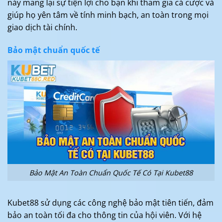
này mang lại sự tiện lợi cho bạn khi tham gia cá cược và
giúp họ yên tâm về tính minh bạch, an toàn trong mọi
giao dịch tài chính.
Bảo mật chuẩn quốc tế
Bảo Mật An Toàn Chuẩn Quốc Tế Có Tại Kubet88
Kubet88 sử dụng các công nghệ bảo mật tiên tiến, đảm
bảo an toàn tối đa cho thông tin của hội viên. Với hệ