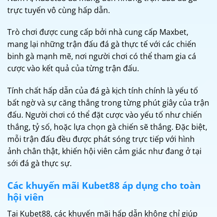
trực tuyến vô cùng hấp dẫn.
Trò chơi được cung cấp bởi nhà cung cấp Maxbet,
mang lại những trận đấu đá gà thực tế với các chiến
binh gà mạnh mẽ, nơi người chơi có thể tham gia cá
cược vào kết quả của từng trận đấu.
Tính chất hấp dẫn của đá gà kịch tính chính là yếu tố
bất ngờ và sự căng thẳng trong từng phút giây của trận
đấu. Người chơi có thể đặt cược vào yếu tố như chiến
thắng, tỷ số, hoặc lựa chọn gà chiến sẽ thắng. Đặc biệt,
mỗi trận đấu đều được phát sóng trực tiếp với hình
ảnh chân thật, khiến hội viên cảm giác như đang ở tại
sới đá gà thực sự.
Các khuyến mãi Kubet88 áp dụng cho toàn
hội viên
Tại Kubet88, các khuyến mãi hấp dẫn không chỉ giúp