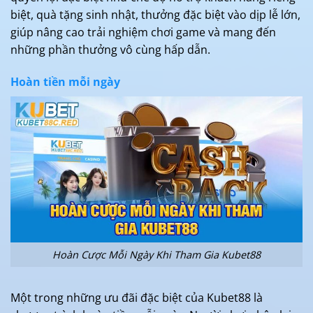
biệt, quà tặng sinh nhật, thưởng đặc biệt vào dịp lễ lớn,
giúp nâng cao trải nghiệm chơi game và mang đến
những phần thưởng vô cùng hấp dẫn.
Hoàn tiền mỗi ngày
Hoàn Cược Mỗi Ngày Khi Tham Gia Kubet88
Một trong những ưu đãi đặc biệt của Kubet88 là