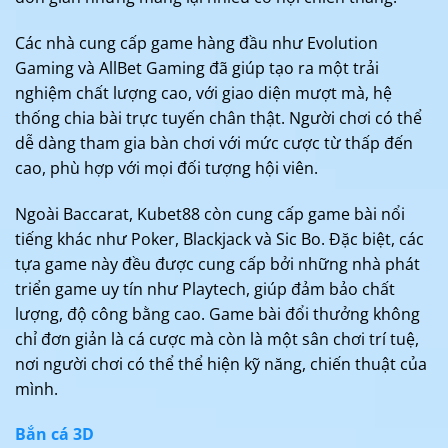
Các nhà cung cấp game hàng đầu như Evolution
Gaming và AllBet Gaming đã giúp tạo ra một trải
nghiệm chất lượng cao, với giao diện mượt mà, hệ
thống chia bài trực tuyến chân thật. Người chơi có thể
dễ dàng tham gia bàn chơi với mức cược từ thấp đến
cao, phù hợp với mọi đối tượng hội viên.
Ngoài Baccarat, Kubet88 còn cung cấp game bài nổi
tiếng khác như Poker, Blackjack và Sic Bo. Đặc biệt, các
tựa game này đều được cung cấp bởi những nhà phát
triển game uy tín như Playtech, giúp đảm bảo chất
lượng, độ công bằng cao. Game bài đổi thưởng không
chỉ đơn giản là cá cược mà còn là một sân chơi trí tuệ,
nơi người chơi có thể thể hiện kỹ năng, chiến thuật của
mình.
Bắn cá 3D