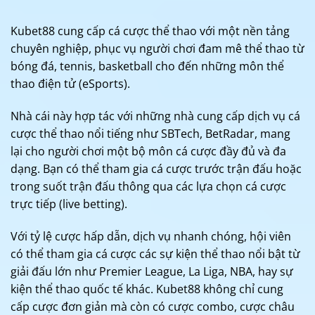
Kubet88 cung cấp cá cược thể thao với một nền tảng
chuyên nghiệp, phục vụ người chơi đam mê thể thao từ
bóng đá, tennis, basketball cho đến những môn thể
thao điện tử (eSports).
Nhà cái này hợp tác với những nhà cung cấp dịch vụ cá
cược thể thao nổi tiếng như SBTech, BetRadar, mang
lại cho người chơi một bộ môn cá cược đầy đủ và đa
dạng. Bạn có thể tham gia cá cược trước trận đấu hoặc
trong suốt trận đấu thông qua các lựa chọn cá cược
trực tiếp (live betting).
Với tỷ lệ cược hấp dẫn, dịch vụ nhanh chóng, hội viên
có thể tham gia cá cược các sự kiện thể thao nổi bật từ
giải đấu lớn như Premier League, La Liga, NBA, hay sự
kiện thể thao quốc tế khác. Kubet88 không chỉ cung
cấp cược đơn giản mà còn có cược combo, cược châu