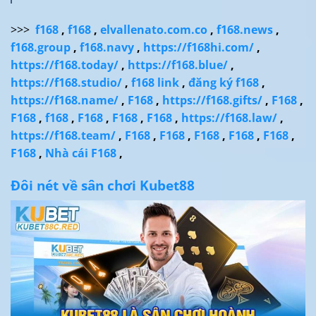
>>>
f168
,
f168
,
elvallenato.com.co
,
f168.news
,
f168.group
,
f168.navy
,
https://f168hi.com/
,
https://f168.today/
,
https://f168.blue/
,
https://f168.studio/
,
f168 link
,
đăng ký f168
,
https://f168.name/
,
F168
,
https://f168.gifts/
,
F168
,
F168
,
f168
,
F168
,
F168
,
F168
,
https://f168.law/
,
https://f168.team/
,
F168
,
F168
,
F168
,
F168
,
F168
,
F168
,
Nhà cái F168
,
Đôi nét về sân chơi Kubet88