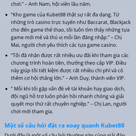
chơi.” – Anh Nam, hội viên lâu năm.
“Kho game của Kubet88 thật sự rất đa dạng. Từ
những trò casino trực tuyến như Baccarat, Blackjack
cho đến game thể thao, tôi luôn tìm thấy những tựa
game mới mẻ và thú vị mỗi lần đăng nhập.” – Chị
Mai, người chơi yêu thích các tựa game casino.
“Tôi đã nhận được rất nhiều ưu đãi khi tham gia các
chương trình hoàn tiền, thưởng theo cấp VIP. Điều
này giúp tôi tiết kiệm được rất nhiều chi phí và có
thêm cơ hội thắng lớn.” – Anh Duy, thành viên VIP.
” Mỗi khi tôi gặp vấn đề về tài khoản hay giao dịch,
đội ngũ hỗ trợ luôn phản hồi nhanh chóng và giải
quyết mọi thứ rất chuyên nghiệp.” – Chị Lan, người
chơi mới tham gia.
Một số câu hỏi đặt ra xoay quanh Kubet88
Dưới đây là một số câu hỏi thường gặp cùng giải đáp