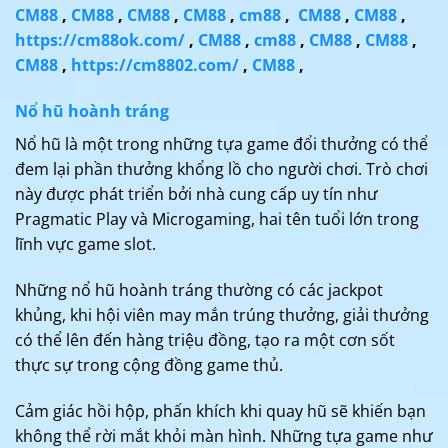
CM88
,
CM88
,
CM88
,
CM88
,
cm88
,
CM88
,
CM88
,
https://cm88ok.com/
,
CM88
,
cm88
,
CM88
,
CM88
,
CM88
,
https://cm8802.com/
,
CM88
,
Nổ hũ hoành tráng
Nổ hũ là một trong những tựa game đổi thưởng có thể
đem lại phần thưởng khổng lồ cho người chơi. Trò chơi
này được phát triển bởi nhà cung cấp uy tín như
Pragmatic Play và Microgaming, hai tên tuổi lớn trong
lĩnh vực game slot.
Những nổ hũ hoành tráng thường có các jackpot
khủng, khi hội viên may mắn trúng thưởng, giải thưởng
có thể lên đến hàng triệu đồng, tạo ra một cơn sốt
thực sự trong cộng đồng game thủ.
Cảm giác hồi hộp, phấn khích khi quay hũ sẽ khiến bạn
không thể rời mắt khỏi màn hình. Những tựa game như