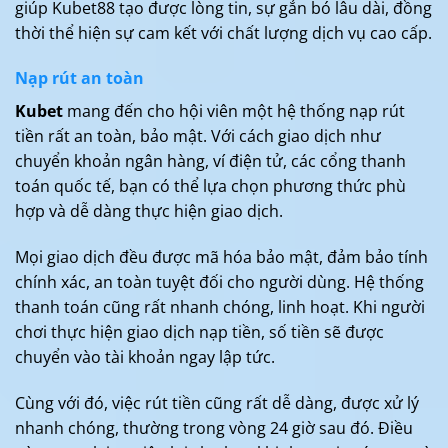
giúp Kubet88 tạo được lòng tin, sự gắn bó lâu dài, đồng
thời thể hiện sự cam kết với chất lượng dịch vụ cao cấp.
Nạp rút an toàn
Kubet
mang đến cho hội viên một hệ thống nạp rút
tiền rất an toàn, bảo mật. Với cách giao dịch như
chuyển khoản ngân hàng, ví điện tử, các cổng thanh
toán quốc tế, bạn có thể lựa chọn phương thức phù
hợp và dễ dàng thực hiện giao dịch.
Mọi giao dịch đều được mã hóa bảo mật, đảm bảo tính
chính xác, an toàn tuyệt đối cho người dùng. Hệ thống
thanh toán cũng rất nhanh chóng, linh hoạt. Khi người
chơi thực hiện giao dịch nạp tiền, số tiền sẽ được
chuyển vào tài khoản ngay lập tức.
Cùng với đó, việc rút tiền cũng rất dễ dàng, được xử lý
nhanh chóng, thường trong vòng 24 giờ sau đó. Điều