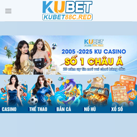
Bỏ
qua
nội
dung