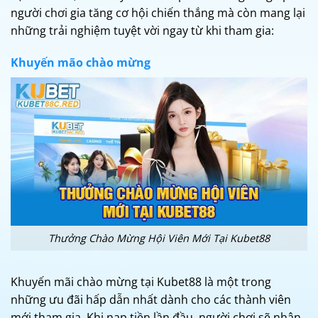
người chơi gia tăng cơ hội chiến thắng mà còn mang lại
những trải nghiệm tuyệt vời ngay từ khi tham gia:
Khuyến mão chào mừng
Thưởng Chào Mừng Hội Viên Mới Tại Kubet88
Khuyến mãi chào mừng tại Kubet88 là một trong
những ưu đãi hấp dẫn nhất dành cho các thành viên
mới tham gia. Khi nạp tiền lần đầu, người chơi sẽ nhận