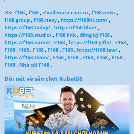
>>>
f168
,
f168
,
elvallenato.com.co
,
f168.news
,
f168.group
,
f168.navy
,
https://f168hi.com/
,
https://f168.today/
,
https://f168.blue/
,
https://f168.studio/
,
f168 link
,
đăng ký f168
,
https://f168.name/
,
F168
,
https://f168.gifts/
,
F168
,
F168
,
f168
,
F168
,
F168
,
F168
,
https://f168.law/
,
https://f168.team/
,
F168
,
F168
,
F168
,
F168
,
F168
,
F168
,
Nhà cái F168
,
Đôi nét về sân chơi Kubet88