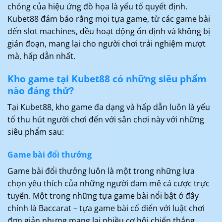
chóng của hiệu ứng đồ họa là yếu tố quyết định.
Kubet88 đảm bảo rằng mọi tựa game, từ các game bài
đến slot machines, đều hoạt động ổn định và không bị
gián đoạn, mang lại cho người chơi trải nghiệm mượt
mà, hấp dẫn nhất.
Kho game tại Kubet88 có những siêu phẩm
nào đáng thử?
Tại Kubet88, kho game đa dạng và hấp dẫn luôn là yếu
tố thu hút người chơi đến với sân chơi này với những
siêu phẩm sau:
Game bài đổi thưởng
Game bài đổi thưởng luôn là một trong những lựa
chọn yêu thích của những người đam mê cá cược trực
tuyến. Một trong những tựa game bài nổi bật ở đây
chính là Baccarat – tựa game bài cổ điển với luật chơi
đơn giản nhưng mang lại nhiều cơ hội chiến thắng.