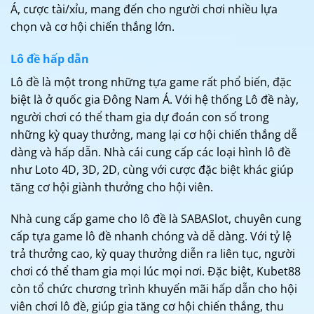
Á, cược tài/xỉu, mang đến cho người chơi nhiều lựa
chọn và cơ hội chiến thắng lớn.
Lô đề hấp dẫn
Lô đề là một trong những tựa game rất phổ biến, đặc
biệt là ở quốc gia Đông Nam Á. Với hệ thống Lô đề này,
người chơi có thể tham gia dự đoán con số trong
những kỳ quay thưởng, mang lại cơ hội chiến thắng dễ
dàng và hấp dẫn. Nhà cái cung cấp các loại hình lô đề
như Loto 4D, 3D, 2D, cùng với cược đặc biệt khác giúp
tăng cơ hội giành thưởng cho hội viên.
Nhà cung cấp game cho lô đề là SABASlot, chuyên cung
cấp tựa game lô đề nhanh chóng và dễ dàng. Với tỷ lệ
trả thưởng cao, kỳ quay thưởng diễn ra liên tục, người
chơi có thể tham gia mọi lúc mọi nơi. Đặc biệt, Kubet88
còn tổ chức chương trình khuyến mãi hấp dẫn cho hội
viên chơi lô đề, giúp gia tăng cơ hội chiến thắng, thu