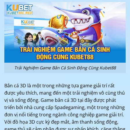
Trải Nghiệm Game Bắn Cá Sinh Động Cùng Kubet88
Bắn cá 3D là một trong những tựa game giải trí rất
được yêu thích, mang đến một trải nghiệm vô cùng thú
vị và sống động. Game bắn cá 3D tại đây được phát
triển bởi nhà cung cấp Spadegaming, một trong những
đơn vị nổi tiếng trong ngành công nghiệp game giải trí.
Với đồ họa 3D cực kỳ đẹp mắt, âm thanh sống động,
game thủ sẽ cảm nhận được sự phấn khích, căng thẳng