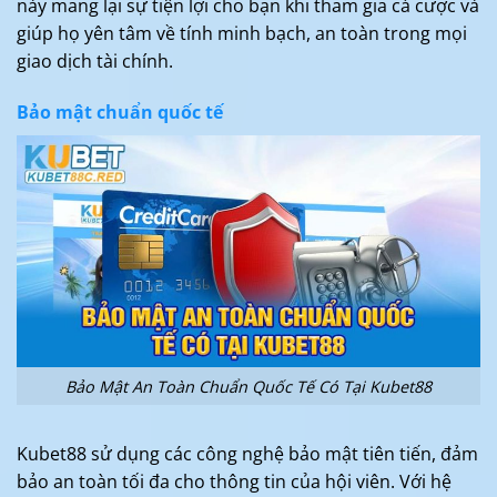
này mang lại sự tiện lợi cho bạn khi tham gia cá cược và
giúp họ yên tâm về tính minh bạch, an toàn trong mọi
giao dịch tài chính.
Bảo mật chuẩn quốc tế
Bảo Mật An Toàn Chuẩn Quốc Tế Có Tại Kubet88
Kubet88 sử dụng các công nghệ bảo mật tiên tiến, đảm
bảo an toàn tối đa cho thông tin của hội viên. Với hệ