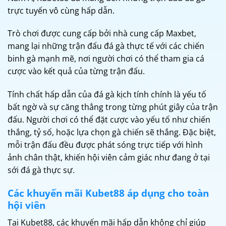
trực tuyến vô cùng hấp dẫn.
Trò chơi được cung cấp bởi nhà cung cấp Maxbet,
mang lại những trận đấu đá gà thực tế với các chiến
binh gà mạnh mẽ, nơi người chơi có thể tham gia cá
cược vào kết quả của từng trận đấu.
Tính chất hấp dẫn của đá gà kịch tính chính là yếu tố
bất ngờ và sự căng thẳng trong từng phút giây của trận
đấu. Người chơi có thể đặt cược vào yếu tố như chiến
thắng, tỷ số, hoặc lựa chọn gà chiến sẽ thắng. Đặc biệt,
mỗi trận đấu đều được phát sóng trực tiếp với hình
ảnh chân thật, khiến hội viên cảm giác như đang ở tại
sới đá gà thực sự.
Các khuyến mãi Kubet88 áp dụng cho toàn
hội viên
Tại Kubet88, các khuyến mãi hấp dẫn không chỉ giúp