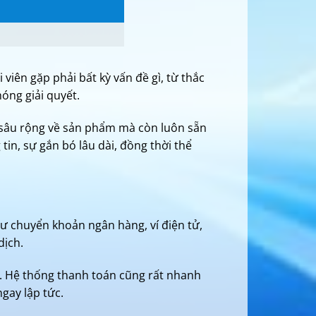
viên gặp phải bất kỳ vấn đề gì, từ thắc
óng giải quyết.
c sâu rộng về sản phẩm mà còn luôn sẵn
in, sự gắn bó lâu dài, đồng thời thể
hư chuyển khoản ngân hàng, ví điện tử,
dịch.
g. Hệ thống thanh toán cũng rất nhanh
ngay lập tức.