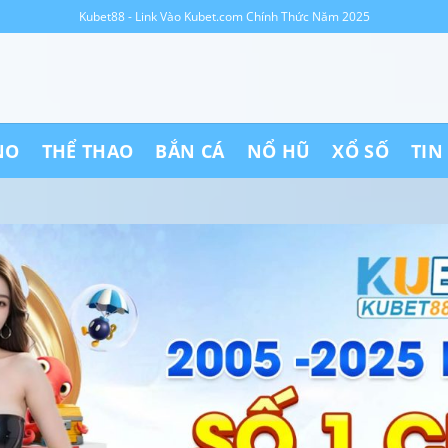
Kubet88 - Link Vào Kubet.com Chính Thức Năm 2025
NO
THỂ THAO
BẮN CÁ
NỔ HŨ
XỔ SỐ
TIN