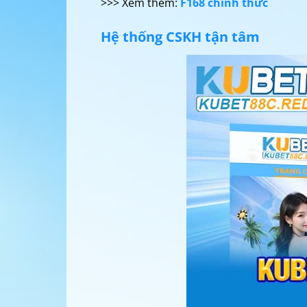
>>> Xem thêm:
F168 chính thức
Hệ thống CSKH tận tâm