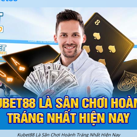
Kubet88 Là Sân Chơi Hoành Tráng Nhất Hiện Nay